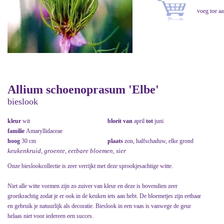
Allium schoenoprasum 'Elbe'
bieslook
kleur
wit
bloeit van
april
tot
juni
familie
Amaryllidaceae
hoog
30 cm
plaats
zon, halfschaduw, elke grond
keukenkruid, groente, eetbare bloemen, sier
Onze bieslookcollectie is zeer verrijkt met deze sprookjesachtige witte.
Niet alle witte vormen zijn zo zuiver van kleur en deze is bovendien zeer
groeikrachtig zodat je er ook in de keuken iets aan hebt. De bloemetjes zijn eetbaar
en gebruik je natuurlijk als decoratie. Bieslook in een vaas is vanwege de geur
helaas niet voor iedereen een succes.