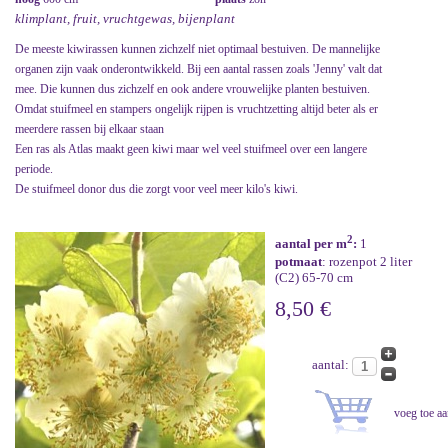
klimplant, fruit, vruchtgewas, bijenplant
De meeste kiwirassen kunnen zichzelf niet optimaal bestuiven. De mannelijke
organen zijn vaak onderontwikkeld. Bij een aantal rassen zoals 'Jenny' valt dat
mee. Die kunnen dus zichzelf en ook andere vrouwelijke planten bestuiven.
Omdat stuifmeel en stampers ongelijk rijpen is vruchtzetting altijd beter als er
meerdere rassen bij elkaar staan
Een ras als Atlas maakt geen kiwi maar wel veel stuifmeel over een langere
periode.
De stuifmeel donor dus die zorgt voor veel meer kilo's kiwi.
2
aantal per m
:
1
potmaat
: rozenpot 2 liter
(C2) 65-70 cm
8,50 €
aantal: