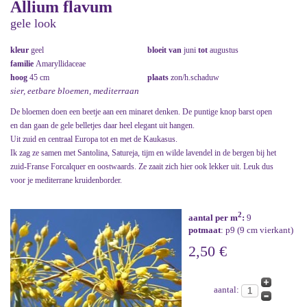
Allium flavum
gele look
kleur
geel
bloeit van
juni
tot
augustus
familie
Amaryllidaceae
hoog
45 cm
plaats
zon/h.schaduw
sier, eetbare bloemen, mediterraan
De bloemen doen een beetje aan een minaret denken. De puntige knop barst open
en dan gaan de gele belletjes daar heel elegant uit hangen.
Uit zuid en centraal Europa tot en met de Kaukasus.
Ik zag ze samen met Santolina, Satureja, tijm en wilde lavendel in de bergen bij het
zuid-Franse Forcalquer en oostwaards. Ze zaait zich hier ook lekker uit. Leuk dus
voor je mediterrane kruidenborder.
2
aantal per m
:
9
potmaat
: p9 (9 cm vierkant)
2,50 €
aantal: