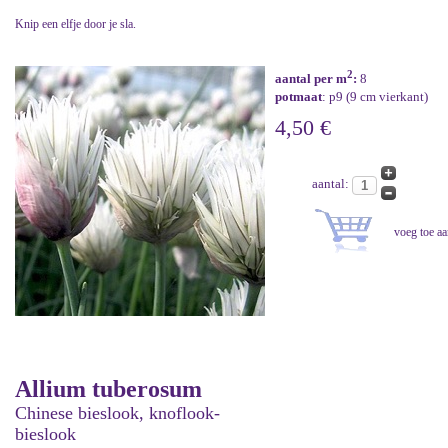
Knip een elfje door je sla.
2
aantal per m
:
8
potmaat
: p9 (9 cm vierkant)
4,50 €
aantal:
Allium tuberosum
Chinese bieslook, knoflook-
bieslook