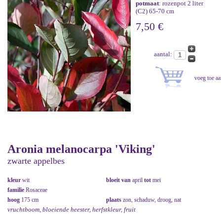
potmaat
: rozenpot 2 liter
(C2) 65-70 cm
7,50 €
aantal:
Aronia melanocarpa 'Viking'
zwarte appelbes
kleur
wit
bloeit van
april
tot
mei
familie
Rosaceae
hoog
175 cm
plaats
zon, schaduw, droog, nat
vruchtboom, bloeiende heester, herfstkleur, fruit