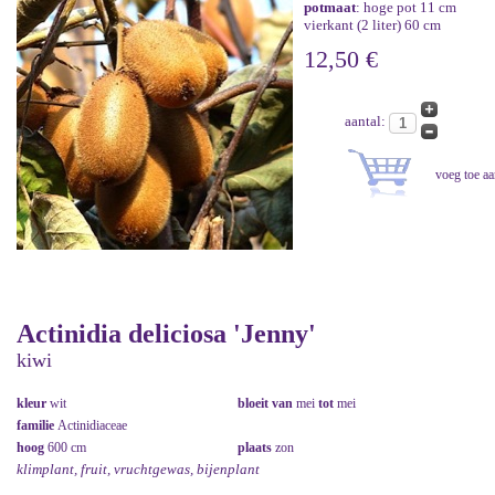
potmaat
: hoge pot 11 cm
vierkant (2 liter) 60 cm
12,50 €
aantal:
Actinidia deliciosa 'Jenny'
kiwi
kleur
wit
bloeit van
mei
tot
mei
familie
Actinidiaceae
hoog
600 cm
plaats
zon
klimplant, fruit, vruchtgewas, bijenplant