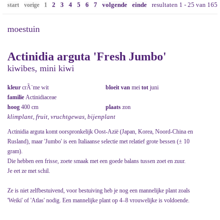
2
3
4
5
6
7
volgende
einde
resultaten 1 - 25 van 165
start
vorige
1
moestuin
Actinidia arguta 'Fresh Jumbo'
kiwibes, mini kiwi
kleur
crÃ¨me wit
bloeit van
mei
tot
juni
familie
Actinidiaceae
hoog
400 cm
plaats
zon
klimplant, fruit, vruchtgewas, bijenplant
Actinidia arguta komt oorspronkelijk Oost-Azië (Japan, Korea, Noord-China en
Rusland), maar 'Jumbo' is een Italiaanse selectie met relatief grote bessen (± 10
gram).
Die hebben een frisse, zoete smaak met een goede balans tussen zoet en zuur.
Je eet ze met schil.
Ze is niet zelfbestuivend, voor bestuiving heb je nog een mannelijke plant zoals
'Weiki' of 'Atlas' nodig. Een mannelijke plant op 4–8 vrouwelijke is voldoende.