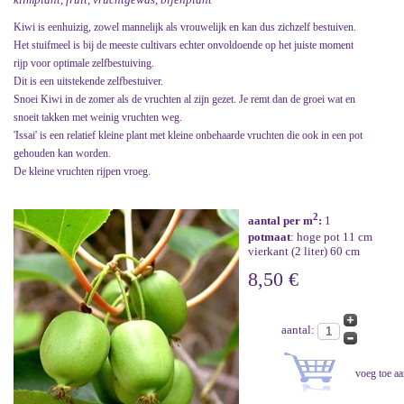
Kiwi is eenhuizig, zowel mannelijk als vrouwelijk en kan dus zichzelf bestuiven.
Het stuifmeel is bij de meeste cultivars echter onvoldoende op het juiste moment
rijp voor optimale zelfbestuiving.
Dit is een uitstekende zelfbestuiver.
Snoei Kiwi in de zomer als de vruchten al zijn gezet. Je remt dan de groei wat en
snoeit takken met weinig vruchten weg.
'Issai' is een relatief kleine plant met kleine onbehaarde vruchten die ook in een pot
gehouden kan worden.
De kleine vruchten rijpen vroeg.
2
aantal per m
:
1
potmaat
: hoge pot 11 cm
vierkant (2 liter) 60 cm
8,50 €
aantal: