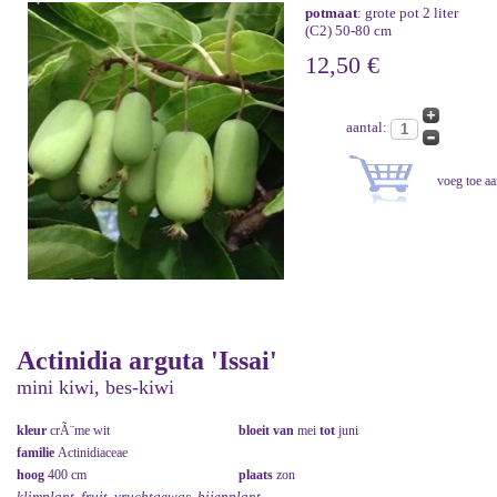
potmaat
: grote pot 2 liter
(C2) 50-80 cm
12,50 €
aantal:
Actinidia arguta 'Issai'
mini kiwi, bes-kiwi
kleur
crÃ¨me wit
bloeit van
mei
tot
juni
familie
Actinidiaceae
hoog
400 cm
plaats
zon
klimplant, fruit, vruchtgewas, bijenplant