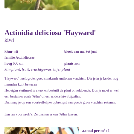
Actinidia deliciosa 'Hayward'
kiwi
kleur
wit
bloeit van
mei
tot
juni
familie
Actinidiaceae
hoog
600 cm
plaats
zon
klimplant, fruit, vruchtgewas, bijenplant
'Hayward' heeft grote, goed smakende uniforme vruchten. Die je in je kelder nog
maanden kunt bewaren
Het eigen stuifmeel is zwak en bestuift de plant onvoldoende. Dus je moet er wel
een bestuiver zoals 'Atlas' of een andere kiwi bijzetten.
Dan mag je op een voortreffelijke opbrengst van goede grote vruchten rekenen.
Een ras voor profi's. Ze planten er een 'Atlas tussen.
2
aantal per m
:
1