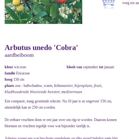
Arbutus unedo 'Cobra'
aardbeiboom
kleur
wit-roze
bloeit van
september
tot
januari
familie
Ericaceae
hoog
150 cm
sier, bijenplant, fruit,
plaats
zon - halfschaduw, warm, lichtzuur
bladhoudende bloeiende heester, mediterraan
Een compacte, traag groeiende selectie. Na 10 jaar is ze ongeveer 150 cm,
uiteindelijk kan ze 250 cm worden.
De eetbare vruchten doen er een jaar over om rijp te worden. Daarom komen
bloemen en vruchten tegelijk voor wat bijzonder sierlijk is.
Arbutus vraagt een wat beschutte standplaats op elke grond behalve natte klei.