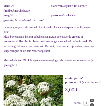
kleur
wit
bloeit van
augustus
tot
oktober
familie
Amaryllidaceae
hoog
35 cm
plaats
zon/h.schaduw
groente, keukenkruid, sierplant
In grote groepen is dit een indrukwekkende bloeiende sierplant voor het najaar,
punt.
Maar bovendien is het een onbekend en in Azië zeer geliefde groente of
keukenkruid. Het blad is plat en heeft een aangename milde knoflooksmaak. De
stervormige bloemen zijn zuiver wit. Daslook, maar dan sierlijk rechtopstaand op
lange stengels en de hele zomer oogstbaar.
Massaal planten. Of uit budgettaire overwegingen elk tweede jaar scheuren tot je
genoeg hebt.
2
aantal per m
:
7
potmaat
: p9 (9 cm vierkant)
3,00 €
aantal: