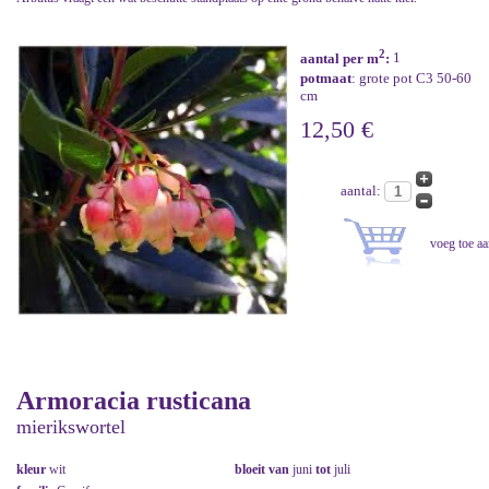
2
aantal per m
:
1
potmaat
: grote pot C3 50-60
cm
12,50 €
aantal:
Armoracia rusticana
mierikswortel
kleur
wit
bloeit van
juni
tot
juli