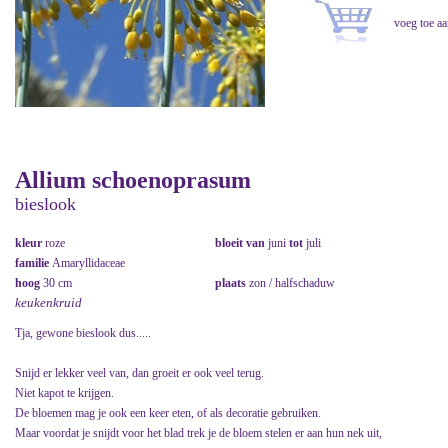
Allium schoenoprasum
bieslook
kleur
roze
bloeit van
juni
tot
juli
familie
Amaryllidaceae
hoog
30 cm
plaats
zon / halfschaduw
keukenkruid
Tja, gewone bieslook dus.....
Snijd er lekker veel van, dan groeit er ook veel terug.
Niet kapot te krijgen.
De bloemen mag je ook een keer eten, of als decoratie gebruiken.
Maar voordat je snijdt voor het blad trek je de bloem stelen er aan hun nek uit,