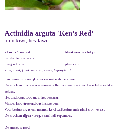
Actinidia arguta 'Ken's Red'
mini kiwi, bes-kiwi
kleur
crÃ¨me wit
bloeit van
mei
tot
juni
familie
Actinidiaceae
hoog
400 cm
plaats
zon
klimplant, fruit, vruchtgewas, bijenplant
Een nieuw vrouwelijk kiwi ras met rode vruchten.
De vruchten zijn zoeter en smaakvoller dan gewone kiwi. De schil is zacht en
eetbaar.
Het blad loopt rood uit in het voorjaar.
Minder hard groeiend dus hanteerbaar.
Voor bestuiving is een mannelijke of zelfbestuivende plant erbij vereist.
De vruchten rijpen vroeg, vanaf half september.
De smaak is rood.