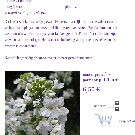
familie
Crucifereae
hoog
50 cm
plaats
zon
keukenkruid, geneeskruid
Dit is een woekergevaarlijk gewas. Het eerste jaar lijkt het mee te vallen maar na
verloop van tijd gaat mierikswortel flink terrein veroveren. Pas dan kunnen ook
weer wortels worden geoogst voor keuken gebruik. De stoffen in de plant zijn
verwant aan mosterd gas. Het is niet de bedoeling ze in grote hoeveelheden als
groente te consumeren.
Natuurlijk geweldig als smaakmaker en zeer gezond met mate.
2
aantal per m
:
7
potmaat
: p11 (1 liter)
6,50 €
aantal: