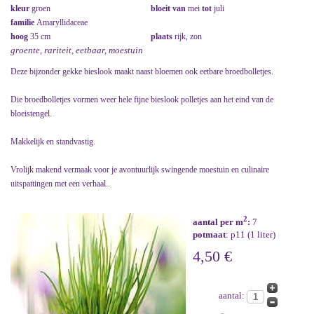
kleur
groen
bloeit van
mei
tot
juli
familie
Amaryllidaceae
hoog
35 cm
plaats
rijk, zon
groente, rariteit, eetbaar, moestuin
Deze bijzonder gekke bieslook maakt naast bloemen ook eetbare broedbolletjes.
Die broedbolletjes vormen weer hele fijne bieslook polletjes aan het eind van de
bloeistengel.
Makkelijk en standvastig.
Vrolijk makend vermaak voor je avontuurlijk swingende moestuin en culinaire
uitspattingen met een verhaal..
2
aantal per m
:
7
potmaat
: p11 (1 liter)
4,50 €
aantal: