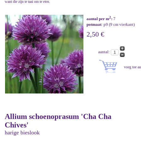
want die zijn te taai om te eten.
2
aantal per m
:
7
potmaat
: p9 (9 cm vierkant)
2,50 €
aantal:
Allium schoenoprasum 'Cha Cha
Chives'
harige bieslook