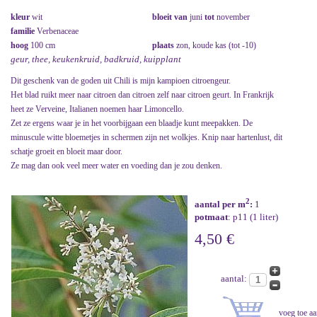
kleur
wit
bloeit van
juni
tot
november
familie
Verbenaceae
hoog
100 cm
plaats
zon, koude kas (tot -10)
geur, thee, keukenkruid, badkruid, kuipplant
Dit geschenk van de goden uit Chili is mijn kampioen citroengeur.
Het blad ruikt meer naar citroen dan citroen zelf naar citroen geurt. In Frankrijk
heet ze Verveine, Italianen noemen haar Limoncello.
Zet ze ergens waar je in het voorbijgaan een blaadje kunt meepakken. De
minuscule witte bloemetjes in schermen zijn net wolkjes. Knip naar hartenlust, dit
schatje groeit en bloeit maar door.
Ze mag dan ook veel meer water en voeding dan je zou denken.
2
aantal per m
:
1
potmaat
: p11 (1 liter)
4,50 €
aantal: