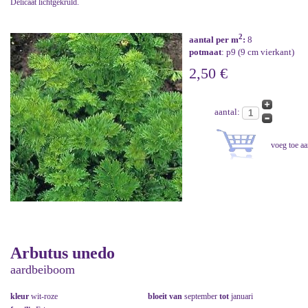
Delicaat lichtgekruld.
2
aantal per m
:
8
potmaat
: p9 (9 cm vierkant)
2,50 €
aantal:
Arbutus unedo
aardbeiboom
kleur
wit-roze
bloeit van
september
tot
januari