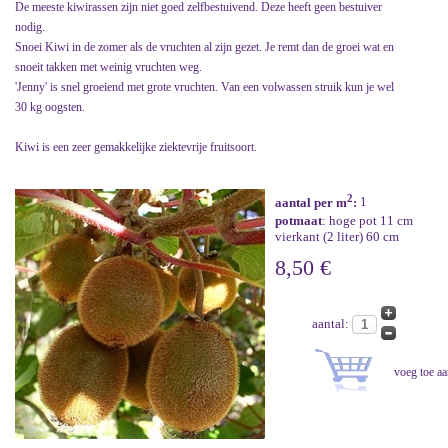
De meeste kiwirassen zijn niet goed zelfbestuivend. Deze heeft geen bestuiver
nodig.
Snoei Kiwi in de zomer als de vruchten al zijn gezet. Je remt dan de groei wat en
snoeit takken met weinig vruchten weg.
'Jenny' is snel groeiend met grote vruchten. Van een volwassen struik kun je wel
30 kg oogsten.
Kiwi is een zeer gemakkelijke ziektevrije fruitsoort.
2
aantal per m
:
1
potmaat
: hoge pot 11 cm
vierkant (2 liter) 60 cm
8,50 €
aantal: