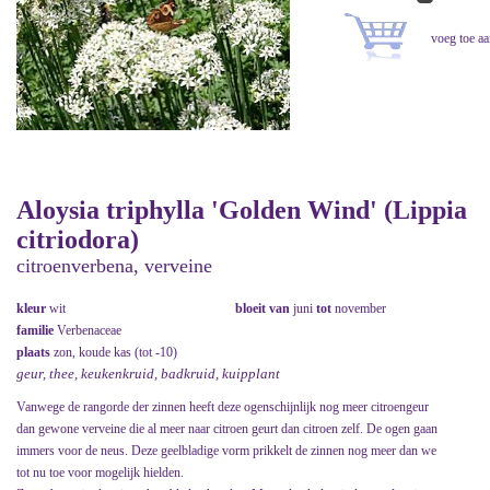
Aloysia triphylla 'Golden Wind' (Lippia
citriodora)
citroenverbena, verveine
kleur
wit
bloeit van
juni
tot
november
familie
Verbenaceae
plaats
zon, koude kas (tot -10)
geur, thee, keukenkruid, badkruid, kuipplant
Vanwege de rangorde der zinnen heeft deze ogenschijnlijk nog meer citroengeur
dan gewone verveine die al meer naar citroen geurt dan citroen zelf. De ogen gaan
immers voor de neus. Deze geelbladige vorm prikkelt de zinnen nog meer dan we
tot nu toe voor mogelijk hielden.