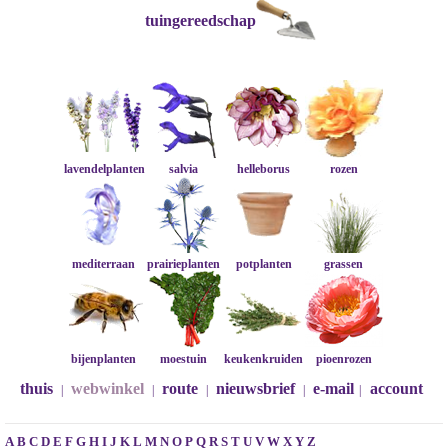
tuingereedschap
lavendelplanten
salvia
helleborus
rozen
mediterraan
prairieplanten
potplanten
grassen
bijenplanten
moestuin
keukenkruiden
pioenrozen
thuis
webwinkel
route
nieuwsbrief
e-mail
account
|
|
|
|
|
A
B
C
D
E
F
G
H
I
J
K
L
M
N
O
P
Q
R
S
T
U
V
W
X
Y
Z