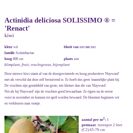
Actinidia deliciosa SOLISSIMO ® =
'Renact'
kiwi
kleur
wit
bloeit van
mei
tot
mei
familie
Actinidiaceae
hoog
600 cm
plaats
zon
klimplant, fruit, vruchtgewas, bijenplant
Deze nieuwe kiwi stamt af van de doorgewinterde en hoog productieve 'Hayward'
met als verschil dat deze zelf bestuivend is. Er hoeft dus geen 'mannelijke plant bij.
De vruchten zijn gemiddeld van grote, iets kleiner dan die van 'Hayward'.
Net als bij 'Hayward' zijn de vruchten goed bewaarbaar. Ze rijpen na de eerste
vorst in november en kunnen tot april worden bewaard. De bloemen beginnen wit
en verkleuren naar oranje.
2
aantal per m
:
1
potmaat
: rozenpot 2 liter
(C2) 65-70 cm