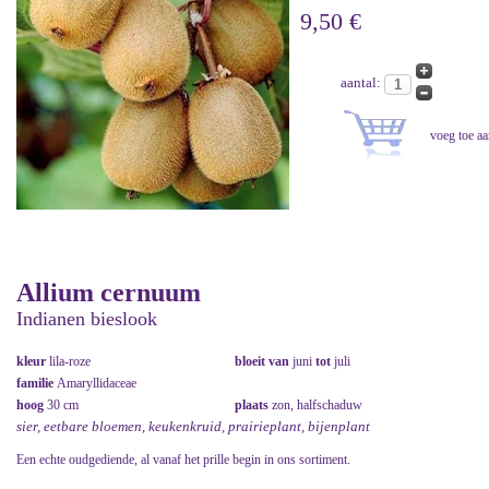
9,50 €
aantal:
Allium cernuum
Indianen bieslook
kleur
lila-roze
bloeit van
juni
tot
juli
familie
Amaryllidaceae
hoog
30 cm
plaats
zon, halfschaduw
sier, eetbare bloemen, keukenkruid, prairieplant, bijenplant
Een echte oudgediende, al vanaf het prille begin in ons sortiment.