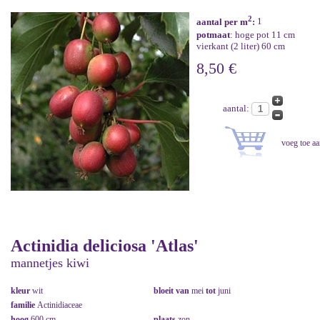
2
aantal per m
:
1
potmaat
: hoge pot 11 cm
vierkant (2 liter) 60 cm
8,50 €
aantal:
Actinidia deliciosa 'Atlas'
mannetjes kiwi
kleur
wit
bloeit van
mei
tot
juni
familie
Actinidiaceae
hoog
600 cm
plaats
zon