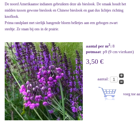
De noord Amerikaanse indianen gebruikten deze als bieslook. De smaak houdt het
midden tussen gewone bieslook en Chinese bieslook en gaat dus lichtjes richting
knoflook.
Prima randplant met sierlijk hangende bloem belletjes aan een gebogen zwart
steeltje. Ze staan bij ons in de prairie.
2
aantal per m
:
8
potmaat
: p9 (9 cm vierkant)
3,50 €
aantal: