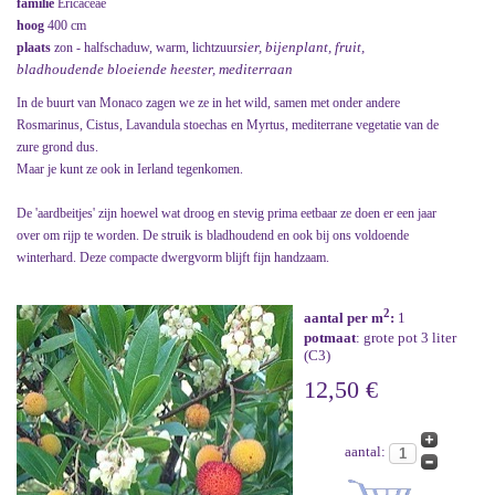
familie
Ericaceae
hoog
400 cm
sier, bijenplant, fruit,
plaats
zon - halfschaduw, warm, lichtzuur
bladhoudende bloeiende heester, mediterraan
In de buurt van Monaco zagen we ze in het wild, samen met onder andere
Rosmarinus, Cistus, Lavandula stoechas en Myrtus, mediterrane vegetatie van de
zure grond dus.
Maar je kunt ze ook in Ierland tegenkomen.
De 'aardbeitjes' zijn hoewel wat droog en stevig prima eetbaar ze doen er een jaar
over om rijp te worden. De struik is bladhoudend en ook bij ons voldoende
winterhard. Deze compacte dwergvorm blijft fijn handzaam.
2
aantal per m
:
1
potmaat
: grote pot 3 liter
(C3)
12,50 €
aantal: