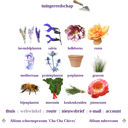
tuingereedschap
lavendelplanten
salvia
helleborus
rozen
mediterraan
prairieplanten
potplanten
grassen
bijenplanten
moestuin
keukenkruiden
pioenrozen
thuis
webwinkel
route
nieuwsbrief
e-mail
account
|
|
|
|
|
Allium schoenoprasum 'Cha Cha Chives'
Allium tuberosum