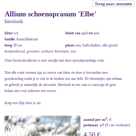
Terug naar: moestuin
Allium schoenoprasum 'Elbe'
bieslook
kleur
wit
bloeit van
april
tot
juni
familie
Amaryllidaceae
hoog
30 cm
plaats
zon, halfschaduw, elke grond
keukenkruid, groente, eetbare bloemen, sier
Onze bieslookcollectie is zeer verrijkt met deze sprookjesachtige witte.
Niet alle witte vormen zijn zo zuiver van kleur en deze is bovendien zeer
groeikrachtig zodat je er ook in de keuken iets aan hebt. De bloemetjes zijn eetbaar
en gebruik je natuurlijk als decoratie. Bieslook in een vaas is vanwege de geur
helaas niet voor iedereen een succes.
Knip een elfje door je sla.
2
aantal per m
:
8
potmaat
: p9 (9 cm vierkant)
4,50 €