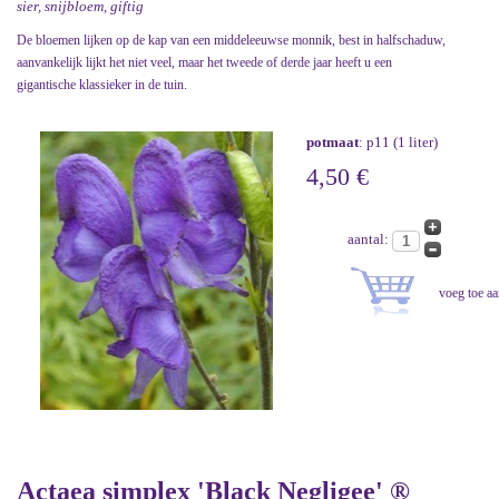
sier, snijbloem, giftig
De bloemen lijken op de kap van een middeleeuwse monnik, best in halfschaduw,
aanvankelijk lijkt het niet veel, maar het tweede of derde jaar heeft u een
gigantische klassieker in de tuin.
potmaat
: p11 (1 liter)
4,50 €
aantal:
Actaea simplex 'Black Negligee' ®