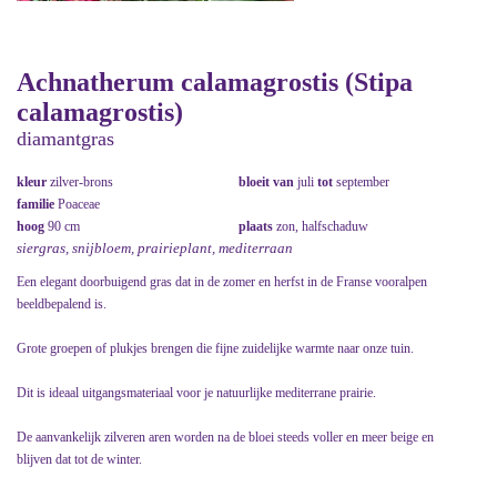
Achnatherum calamagrostis (Stipa
calamagrostis)
diamantgras
kleur
zilver-brons
bloeit van
juli
tot
september
familie
Poaceae
hoog
90 cm
plaats
zon, halfschaduw
siergras, snijbloem, prairieplant, mediterraan
Een elegant doorbuigend gras dat in de zomer en herfst in de Franse vooralpen
beeldbepalend is.
Grote groepen of plukjes brengen die fijne zuidelijke warmte naar onze tuin.
Dit is ideaal uitgangsmateriaal voor je natuurlijke mediterrane prairie.
De aanvankelijk zilveren aren worden na de bloei steeds voller en meer beige en
blijven dat tot de winter.