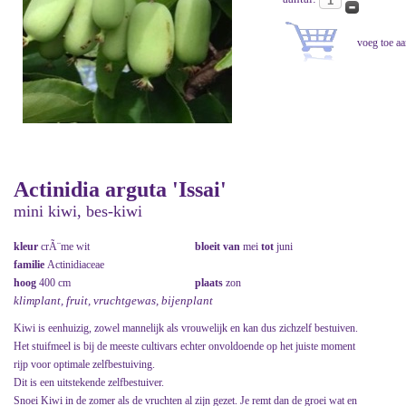
Actinidia arguta 'Issai'
mini kiwi, bes-kiwi
kleur
crÃ¨me wit
bloeit van
mei
tot
juni
familie
Actinidiaceae
hoog
400 cm
plaats
zon
klimplant, fruit, vruchtgewas, bijenplant
Kiwi is eenhuizig, zowel mannelijk als vrouwelijk en kan dus zichzelf bestuiven.
Het stuifmeel is bij de meeste cultivars echter onvoldoende op het juiste moment
rijp voor optimale zelfbestuiving.
Dit is een uitstekende zelfbestuiver.
Snoei Kiwi in de zomer als de vruchten al zijn gezet. Je remt dan de groei wat en