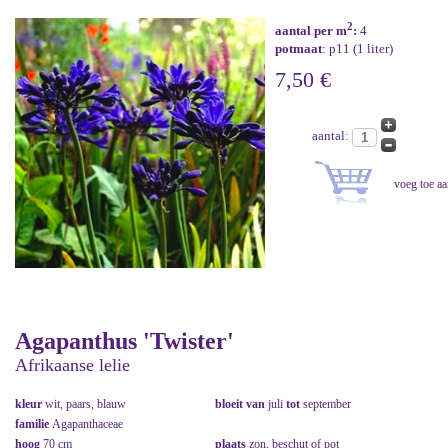
2
aantal per m
:
4
potmaat
: p11 (1 liter)
7,50 €
aantal:
Agapanthus 'Twister'
Afrikaanse lelie
kleur
wit, paars, blauw
bloeit van
juli
tot
september
familie
Agapanthaceae
hoog
70 cm
plaats
zon, beschut of pot