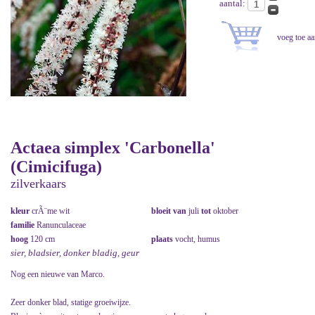
aantal:
Actaea simplex 'Carbonella'
(Cimicifuga)
zilverkaars
kleur
crÃ¨me wit
bloeit van
juli
tot
oktober
familie
Ranunculaceae
hoog
120 cm
plaats
vocht, humus
sier, bladsier, donker bladig, geur
Nog een nieuwe van Marco.
Zeer donker blad, statige groeiwijze.