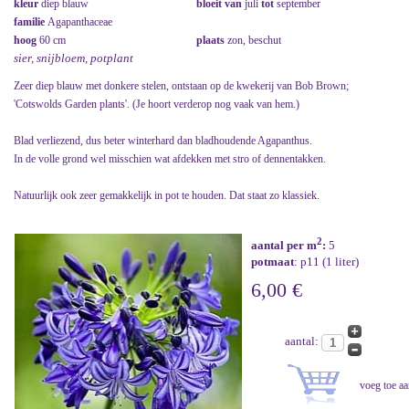
kleur
diep blauw
bloeit van
juli
tot
september
familie
Agapanthaceae
hoog
60 cm
plaats
zon, beschut
sier, snijbloem, potplant
Zeer diep blauw met donkere stelen, ontstaan op de kwekerij van Bob Brown;
'Cotswolds Garden plants'. (Je hoort verderop nog vaak van hem.)
Blad verliezend, dus beter winterhard dan bladhoudende Agapanthus.
In de volle grond wel misschien wat afdekken met stro of dennentakken.
Natuurlijk ook zeer gemakkelijk in pot te houden. Dat staat zo klassiek.
2
aantal per m
:
5
potmaat
: p11 (1 liter)
6,00 €
aantal: