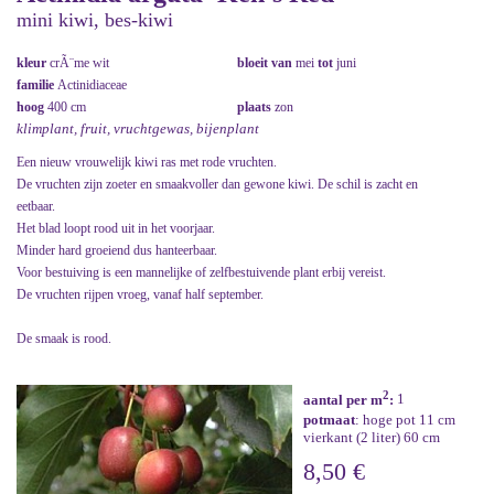
mini kiwi, bes-kiwi
kleur
crÃ¨me wit
bloeit van
mei
tot
juni
familie
Actinidiaceae
hoog
400 cm
plaats
zon
klimplant, fruit, vruchtgewas, bijenplant
Een nieuw vrouwelijk kiwi ras met rode vruchten.
De vruchten zijn zoeter en smaakvoller dan gewone kiwi. De schil is zacht en
eetbaar.
Het blad loopt rood uit in het voorjaar.
Minder hard groeiend dus hanteerbaar.
Voor bestuiving is een mannelijke of zelfbestuivende plant erbij vereist.
De vruchten rijpen vroeg, vanaf half september.
De smaak is rood.
2
aantal per m
:
1
potmaat
: hoge pot 11 cm
vierkant (2 liter) 60 cm
8,50 €