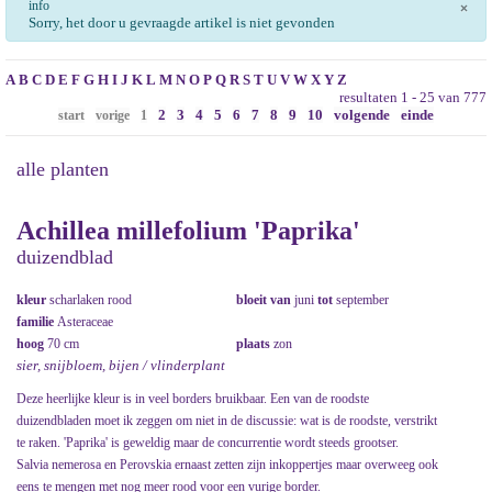
info
×
Sorry, het door u gevraagde artikel is niet gevonden
A
B
C
D
E
F
G
H
I
J
K
L
M
N
O
P
Q
R
S
T
U
V
W
X
Y
Z
resultaten 1 - 25 van 777
2
3
4
5
6
7
8
9
10
volgende
einde
start
vorige
1
alle planten
Achillea millefolium 'Paprika'
duizendblad
kleur
scharlaken rood
bloeit van
juni
tot
september
familie
Asteraceae
hoog
70 cm
plaats
zon
sier, snijbloem, bijen / vlinderplant
Deze heerlijke kleur is in veel borders bruikbaar. Een van de roodste
duizendbladen moet ik zeggen om niet in de discussie: wat is de roodste, verstrikt
te raken. 'Paprika' is geweldig maar de concurrentie wordt steeds grootser.
Salvia nemerosa en Perovskia ernaast zetten zijn inkoppertjes maar overweeg ook
eens te mengen met nog meer rood voor een vurige border.