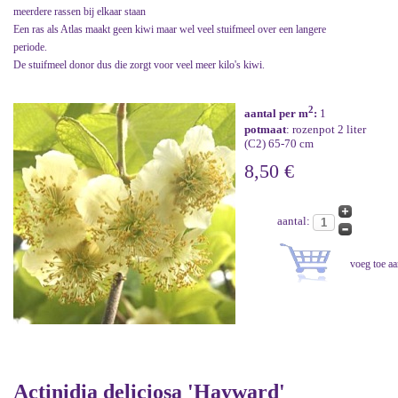
meerdere rassen bij elkaar staan
Een ras als Atlas maakt geen kiwi maar wel veel stuifmeel over een langere
periode.
De stuifmeel donor dus die zorgt voor veel meer kilo's kiwi.
2
aantal per m
:
1
potmaat
: rozenpot 2 liter
(C2) 65-70 cm
8,50 €
aantal:
Actinidia deliciosa 'Hayward'