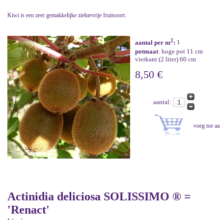
Kiwi is een zeer gemakkelijke ziektevrije fruitsoort.
2
aantal per m
:
1
potmaat
: hoge pot 11 cm
vierkant (2 liter) 60 cm
8,50 €
aantal:
Actinidia deliciosa SOLISSIMO ® =
'Renact'