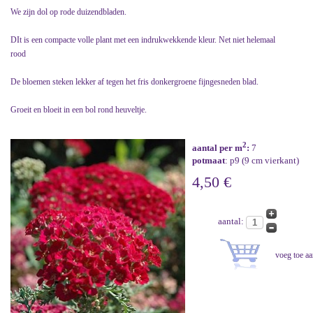
We zijn dol op rode duizendbladen.
DIt is een compacte volle plant met een indrukwekkende kleur. Net niet helemaal
rood
De bloemen steken lekker af tegen het fris donkergroene fijngesneden blad.
Groeit en bloeit in een bol rond heuveltje.
2
aantal per m
:
7
potmaat
: p9 (9 cm vierkant)
4,50 €
aantal: