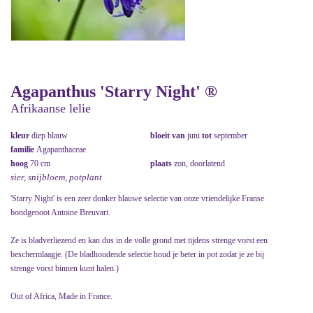
Agapanthus 'Starry Night' ®
Afrikaanse lelie
kleur
diep blauw
bloeit van
juni
tot
september
familie
Agapanthaceae
hoog
70 cm
plaats
zon, doorlatend
sier, snijbloem, potplant
'Starry Night' is een zeer donker blauwe selectie van onze vriendelijke Franse
bondgenoot Antoine Breuvart.
Ze is bladverliezend en kan dus in de volle grond met tijdens strenge vorst een
beschermlaagje. (De bladhoudende selectie houd je beter in pot zodat je ze bij
strenge vorst binnen kunt halen.)
Out of Africa, Made in France.