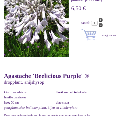
potmaat
: p11 (1 liter)
6,50 €
aantal:
Agastache 'Beelicious Purple' ®
dropplant, anijshysop
kleur
paars-blauw
bloeit van
juli
tot
oktober
familie
Lamiaceae
hoog
50 cm
plaats
zon
geurplant, sier, indianenplant, bijen en vlinderplant
Deze recente introductie zou je een compacte uitvoering van Agastache