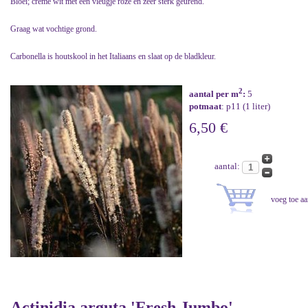
Bloei; crème wit met een vleugje roze en zeer sterk geurend.
Graag wat vochtige grond.
Carbonella is houtskool in het Italiaans en slaat op de bladkleur.
2
aantal per m
:
5
potmaat
: p11 (1 liter)
6,50 €
aantal:
Actinidia arguta 'Fresh Jumbo'