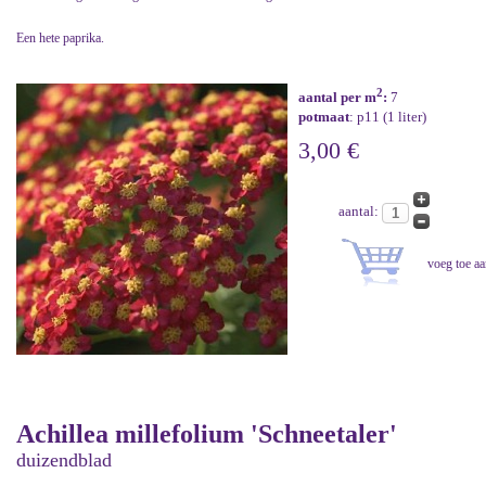
Een hete paprika.
2
aantal per m
:
7
potmaat
: p11 (1 liter)
3,00 €
aantal:
Achillea millefolium 'Schneetaler'
duizendblad