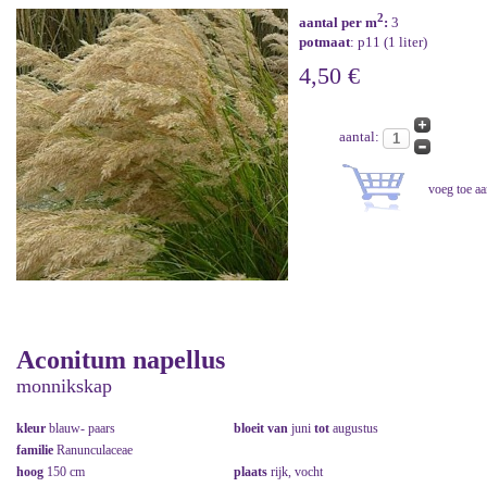
2
aantal per m
:
3
potmaat
: p11 (1 liter)
4,50 €
aantal:
Aconitum napellus
monnikskap
kleur
blauw- paars
bloeit van
juni
tot
augustus
familie
Ranunculaceae
hoog
150 cm
plaats
rijk, vocht