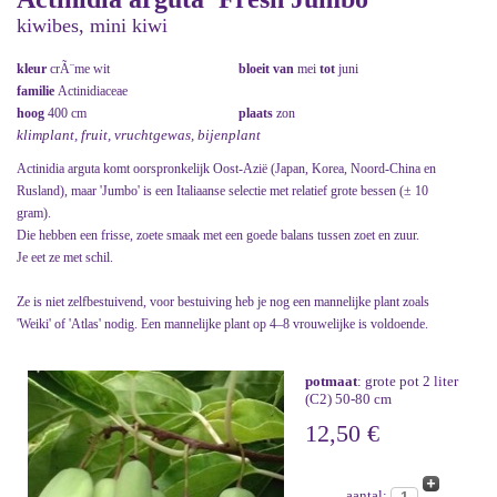
kiwibes, mini kiwi
kleur
crÃ¨me wit
bloeit van
mei
tot
juni
familie
Actinidiaceae
hoog
400 cm
plaats
zon
klimplant, fruit, vruchtgewas, bijenplant
Actinidia arguta komt oorspronkelijk Oost-Azië (Japan, Korea, Noord-China en
Rusland), maar 'Jumbo' is een Italiaanse selectie met relatief grote bessen (± 10
gram).
Die hebben een frisse, zoete smaak met een goede balans tussen zoet en zuur.
Je eet ze met schil.
Ze is niet zelfbestuivend, voor bestuiving heb je nog een mannelijke plant zoals
'Weiki' of 'Atlas' nodig. Een mannelijke plant op 4–8 vrouwelijke is voldoende.
potmaat
: grote pot 2 liter
(C2) 50-80 cm
12,50 €
aantal: