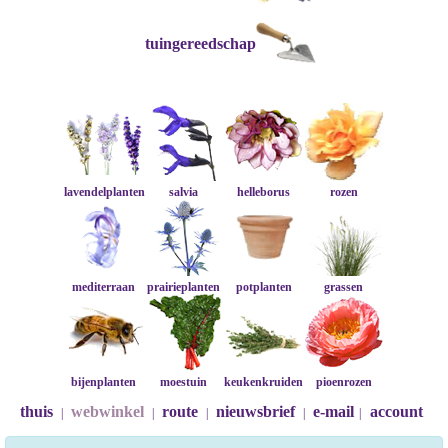
tuingereedschap
lavendelplanten
salvia
helleborus
rozen
mediterraan
prairieplanten
potplanten
grassen
bijenplanten
moestuin
keukenkruiden
pioenrozen
thuis
webwinkel
route
nieuwsbrief
e-mail
account
|
|
|
|
|