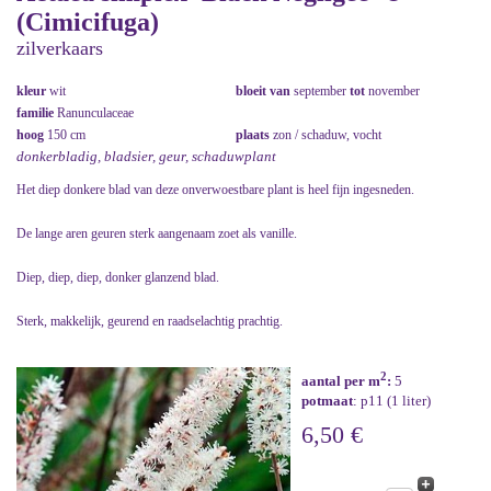
(Cimicifuga)
zilverkaars
kleur
wit
bloeit van
september
tot
november
familie
Ranunculaceae
hoog
150 cm
plaats
zon / schaduw, vocht
donkerbladig, bladsier, geur, schaduwplant
Het diep donkere blad van deze onverwoestbare plant is heel fijn ingesneden.
De lange aren geuren sterk aangenaam zoet als vanille.
Diep, diep, diep, donker glanzend blad.
Sterk, makkelijk, geurend en raadselachtig prachtig.
2
aantal per m
:
5
potmaat
: p11 (1 liter)
6,50 €