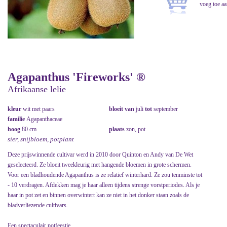
Agapanthus 'Fireworks' ®
Afrikaanse lelie
kleur
wit met paars
bloeit van
juli
tot
september
familie
Agapanthaceae
hoog
80 cm
plaats
zon, pot
sier, snijbloem, potplant
Deze prijswinnende cultivar werd in 2010 door Quinton en Andy van De Wet
geselecteerd. Ze bloeit tweekleurig met hangende bloemen in grote schermen.
Voor een bladhoudende Agapanthus is ze relatief winterhard. Ze zou tenminste tot
- 10 verdragen. Afdekken mag je haar alleen tijdens strenge vorstperiodes. Als je
haar in pot zet en binnen overwintert kan ze niet in het donker staan zoals de
bladverliezende cultivars.
Een spectaculair potfeestje.