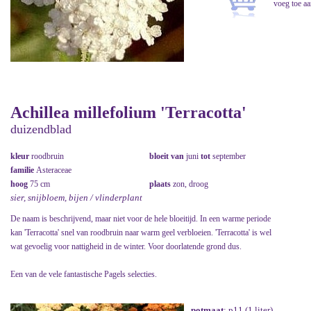
Achillea millefolium 'Terracotta'
duizendblad
kleur
roodbruin
bloeit van
juni
tot
september
familie
Asteraceae
hoog
75 cm
plaats
zon, droog
sier, snijbloem, bijen / vlinderplant
De naam is beschrijvend, maar niet voor de hele bloeitijd. In een warme periode
kan 'Terracotta' snel van roodbruin naar warm geel verbloeien. 'Terracotta' is wel
wat gevoelig voor nattigheid in de winter. Voor doorlatende grond dus.
Een van de vele fantastische Pagels selecties.
potmaat
: p11 (1 liter)