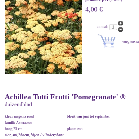
4,00 €
aantal:
Achillea Tutti Frutti 'Pomegranate' ®
duizendblad
kleur
magenta rood
bloeit van
juni
tot
september
familie
Asteraceae
hoog
75 cm
plaats
zon
sier, snijbloem, bijen / vlinderplant