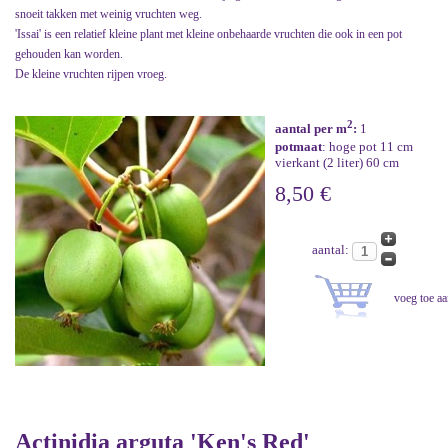
snoeit takken met weinig vruchten weg.
'Issai' is een relatief kleine plant met kleine onbehaarde vruchten die ook in een pot
gehouden kan worden.
De kleine vruchten rijpen vroeg.
2
aantal per m
:
1
potmaat
: hoge pot 11 cm
vierkant (2 liter) 60 cm
8,50 €
aantal:
Actinidia arguta 'Ken's Red'