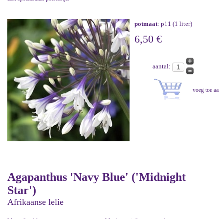
potmaat
: p11 (1 liter)
6,50 €
aantal:
Agapanthus 'Navy Blue' ('Midnight
Star')
Afrikaanse lelie