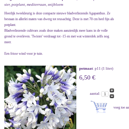
sier, potplant, mediterraan, snijbloem
Heerlijk tweekleurig is deze compacte nieuwe bladverliezende Agapanthus. Ze
bestaan in allerlei maten van dwerg tot reusachtig. Deze is met 70 cm heel fijn als
potplant.
Bladverliezende cultivars zoals deze maken aanzienlijk meer kans in de volle
grond te overleven. 'Twister' verdraagt tot -15 en met wat winterdek zelfs nog
meer.
Een frisse wind voor je tuin.
potmaat
: p11 (1 liter)
6,50 €
aantal: