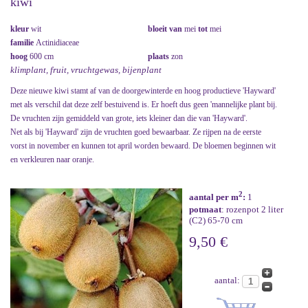
kiwi
kleur
wit
bloeit van
mei
tot
mei
familie
Actinidiaceae
hoog
600 cm
plaats
zon
klimplant, fruit, vruchtgewas, bijenplant
Deze nieuwe kiwi stamt af van de doorgewinterde en hoog productieve 'Hayward'
met als verschil dat deze zelf bestuivend is. Er hoeft dus geen 'mannelijke plant bij.
De vruchten zijn gemiddeld van grote, iets kleiner dan die van 'Hayward'.
Net als bij 'Hayward' zijn de vruchten goed bewaarbaar. Ze rijpen na de eerste
vorst in november en kunnen tot april worden bewaard. De bloemen beginnen wit
en verkleuren naar oranje.
2
aantal per m
:
1
potmaat
: rozenpot 2 liter
(C2) 65-70 cm
9,50 €
aantal: