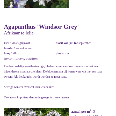
Agapanthus 'Windsor Grey'
Afrikaanse lelie
kleur
violet-grijs-wit
bloeit van
juli
tot
september
familie
Agapanthaceae
hoog
120 cm
plaats
zon
sier, snijbloem, potplant
Een best redelijk vorstbestendige, bladverliezende en zeer hoge vorm met een
bijzondere aristocratische kleur. De bloemen zijn bij warm weer wit met een roze
zweem. Als het kouder wordt worden ze meer roze.
Strenge winters evenwel toch iets dekken.
Ook mooi in potten, dan in de garage te overwinteren.
2
aantal per m
:
5