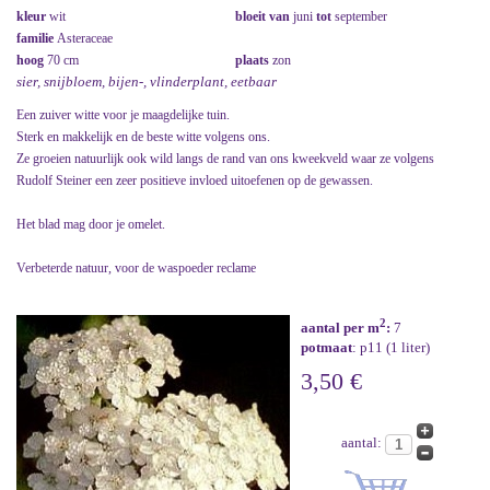
kleur
wit
bloeit van
juni
tot
september
familie
Asteraceae
hoog
70 cm
plaats
zon
sier, snijbloem, bijen-, vlinderplant, eetbaar
Een zuiver witte voor je maagdelijke tuin.
Sterk en makkelijk en de beste witte volgens ons.
Ze groeien natuurlijk ook wild langs de rand van ons kweekveld waar ze volgens
Rudolf Steiner een zeer positieve invloed uitoefenen op de gewassen.
Het blad mag door je omelet.
Verbeterde natuur, voor de waspoeder reclame
2
aantal per m
:
7
potmaat
: p11 (1 liter)
3,50 €
aantal: