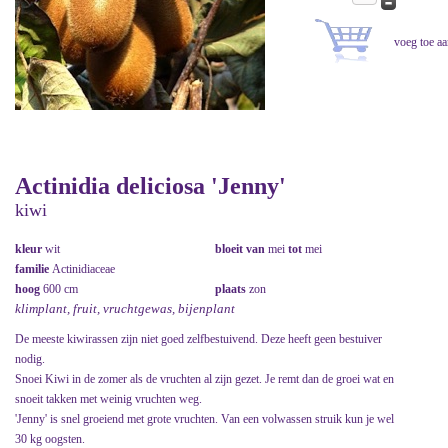
Actinidia deliciosa 'Jenny'
kiwi
kleur
wit
bloeit van
mei
tot
mei
familie
Actinidiaceae
hoog
600 cm
plaats
zon
klimplant, fruit, vruchtgewas, bijenplant
De meeste kiwirassen zijn niet goed zelfbestuivend. Deze heeft geen bestuiver
nodig.
Snoei Kiwi in de zomer als de vruchten al zijn gezet. Je remt dan de groei wat en
snoeit takken met weinig vruchten weg.
'Jenny' is snel groeiend met grote vruchten. Van een volwassen struik kun je wel
30 kg oogsten.