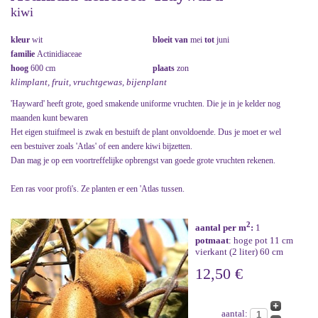
kiwi
kleur
wit
bloeit van
mei
tot
juni
familie
Actinidiaceae
hoog
600 cm
plaats
zon
klimplant, fruit, vruchtgewas, bijenplant
'Hayward' heeft grote, goed smakende uniforme vruchten. Die je in je kelder nog
maanden kunt bewaren
Het eigen stuifmeel is zwak en bestuift de plant onvoldoende. Dus je moet er wel
een bestuiver zoals 'Atlas' of een andere kiwi bijzetten.
Dan mag je op een voortreffelijke opbrengst van goede grote vruchten rekenen.
Een ras voor profi's. Ze planten er een 'Atlas tussen.
2
aantal per m
:
1
potmaat
: hoge pot 11 cm
vierkant (2 liter) 60 cm
12,50 €
aantal: