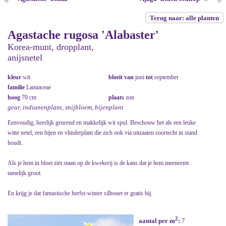
Terug naar: alle planten
Agastache rugosa 'Alabaster'
Korea-munt, dropplant,
anijsnetel
kleur
wit
bloeit van
juni
tot
september
familie
Lamiaceae
hoog
70 cm
plaats
zon
geur, indianenplant, snijbloem, bijenplant
Eenvoudig, heerlijk geurend en makkelijk wit spul. Beschouw het als een leuke
witte netel, een bijen en vlinderplant die zich ook via uitzaaien soortecht in stand
houdt.
Als je hem in bloei ziet staan op de kwekerij is de kans dat je hem meeneemt
tamelijk groot.
En krijg je dat fantastische herfst-winter silhouet er gratis bij.
2
aantal per m
:
7