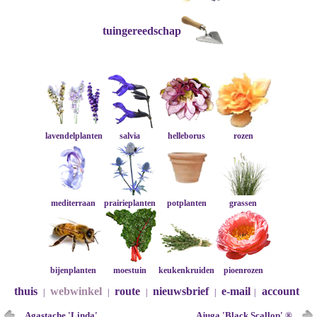
tuingereedschap
lavendelplanten
salvia
helleborus
rozen
mediterraan
prairieplanten
potplanten
grassen
bijenplanten
moestuin
keukenkruiden
pioenrozen
thuis
webwinkel
route
nieuwsbrief
e-mail
account
|
|
|
|
|
Agastache 'Linda'
Ajuga 'Black Scallop' ®