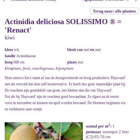
Terug naar: alle planten
Actinidia deliciosa SOLISSIMO ® =
'Renact'
kiwi
kleur
wit
bloeit van
mei
tot
mei
familie
Actinidiaceae
hoog
600 cm
plaats
zon
klimplant, fruit, vruchtgewas, bijenplant
Deze nieuwe kiwi stamt af van de doorgewinterde en hoog productieve 'Hayward'
met als verschil dat deze zelf bestuivend is. Er hoeft dus geen 'mannelijke plant bij.
De vruchten zijn gemiddeld van grote, iets kleiner dan die van 'Hayward'.
Net als bij 'Hayward' zijn de vruchten goed bewaarbaar. Ze rijpen na de eerste
vorst in november en kunnen tot april worden bewaard. De bloemen beginnen wit
en verkleuren naar oranje.
2
aantal per m
:
1
potmaat
: rozenpot 2 liter
(C2) 65-70 cm