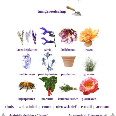
tuingereedschap
lavendelplanten
salvia
helleborus
rozen
mediterraan
prairieplanten
potplanten
grassen
bijenplanten
moestuin
keukenkruiden
pioenrozen
thuis
webwinkel
route
nieuwsbrief
e-mail
account
|
|
|
|
|
Actinidia deliciosa 'Jenny'
Agapanthus 'Fireworks' ®