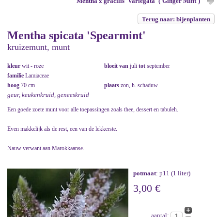
Mentha x gracilis 'Variegata' ('Ginger Mint')
Terug naar: bijenplanten
Mentha spicata 'Spearmint'
kruizemunt, munt
kleur
wit - roze
bloeit van
juli
tot
september
familie
Lamiaceae
hoog
70 cm
plaats
zon, h. schaduw
geur, keukenkruid, geneeskruid
Een goede zoete munt voor alle toepassingen zoals thee, dessert en tabuleh.
Even makkelijk als de rest, een van de lekkerste.
Nauw verwant aan Marokkaanse.
potmaat
: p11 (1 liter)
3,00 €
aantal: