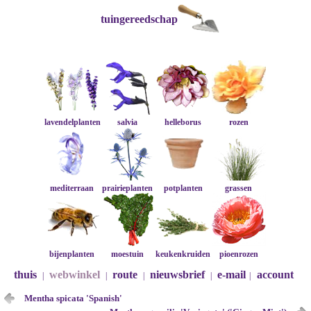
tuingereedschap
lavendelplanten
salvia
helleborus
rozen
mediterraan
prairieplanten
potplanten
grassen
bijenplanten
moestuin
keukenkruiden
pioenrozen
thuis
webwinkel
route
nieuwsbrief
e-mail
account
|
|
|
|
|
Mentha spicata 'Spanish'