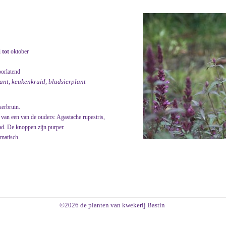
i
tot
oktober
oorlatend
lant, keukenkruid, bladsierplant
kerbruin.
r van een van de ouders: Agastache rupestris,
ad. De knoppen zijn purper.
omatisch.
©2026 de planten van kwekerij Bastin