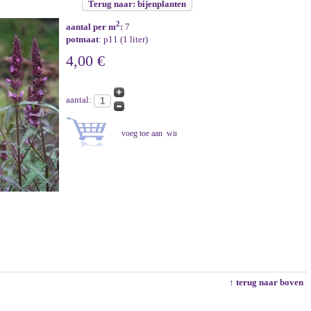
Terug naar: bijenplanten
2
aantal per m
:
7
potmaat
: p11 (1 liter)
4,00 €
aantal:
↑ terug naar boven