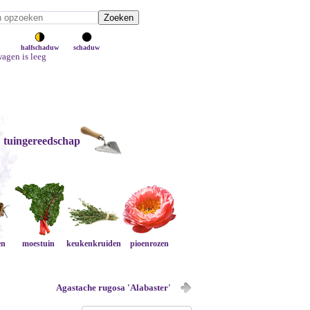
halfschaduw
schaduw
agen is leeg
tuingereedschap
en
moestuin
keukenkruiden
pioenrozen
Agastache rugosa 'Alabaster'