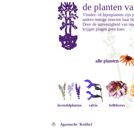
de planten va
Vlinder- of bijenplanten zijn 
andere nuttige insecten baat b
Door de aanwezigheid van inse
krijgen plagen geen kans.
alle planten
lavendelplanten
salvia
helleborus
Agastache 'Kolibri'