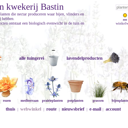
n kwekerij Bastin
planten die nectar produceren waar bijen, vlinders en
ij hebben.
zon
cten ontstaat een biologisch evenwicht in de tuin en
winkelw
alle tuingerei
lavendelproducten
rozen
mediterraan
prairieplanten
potplanten
grassen
bijenplant
thuis
webwinkel
route
nieuwsbrief
e-mail
account
|
|
|
|
|