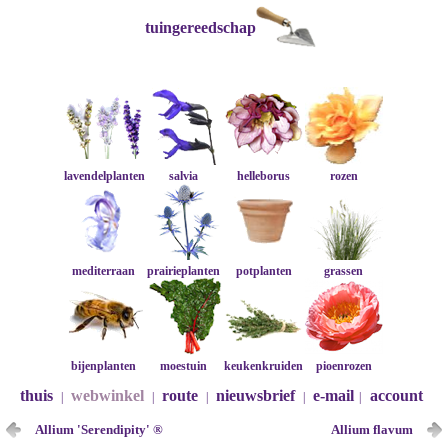
tuingereedschap
lavendelplanten
salvia
helleborus
rozen
mediterraan
prairieplanten
potplanten
grassen
bijenplanten
moestuin
keukenkruiden
pioenrozen
thuis
webwinkel
route
nieuwsbrief
e-mail
account
|
|
|
|
|
Allium 'Serendipity' ®
Allium flavum