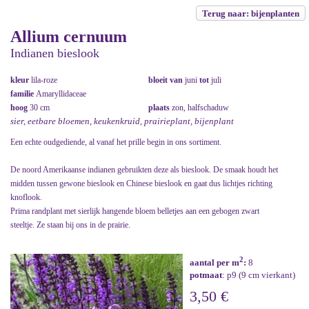
Terug naar: bijenplanten
Allium cernuum
Indianen bieslook
kleur
lila-roze
bloeit van
juni
tot
juli
familie
Amaryllidaceae
hoog
30 cm
plaats
zon, halfschaduw
sier, eetbare bloemen, keukenkruid, prairieplant, bijenplant
Een echte oudgediende, al vanaf het prille begin in ons sortiment.
De noord Amerikaanse indianen gebruikten deze als bieslook. De smaak houdt het
midden tussen gewone bieslook en Chinese bieslook en gaat dus lichtjes richting
knoflook.
Prima randplant met sierlijk hangende bloem belletjes aan een gebogen zwart
steeltje. Ze staan bij ons in de prairie.
2
aantal per m
:
8
potmaat
: p9 (9 cm vierkant)
3,50 €