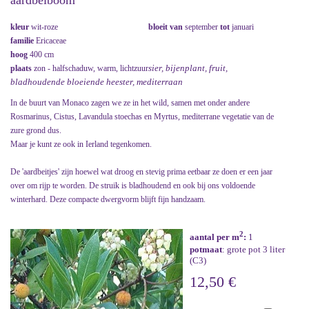
aardbeiboom
kleur
wit-roze
bloeit van
september
tot
januari
familie
Ericaceae
hoog
400 cm
sier, bijenplant, fruit,
plaats
zon - halfschaduw, warm, lichtzuur
bladhoudende bloeiende heester, mediterraan
In de buurt van Monaco zagen we ze in het wild, samen met onder andere
Rosmarinus, Cistus, Lavandula stoechas en Myrtus, mediterrane vegetatie van de
zure grond dus.
Maar je kunt ze ook in Ierland tegenkomen.
De 'aardbeitjes' zijn hoewel wat droog en stevig prima eetbaar ze doen er een jaar
over om rijp te worden. De struik is bladhoudend en ook bij ons voldoende
winterhard. Deze compacte dwergvorm blijft fijn handzaam.
2
aantal per m
:
1
potmaat
: grote pot 3 liter
(C3)
12,50 €