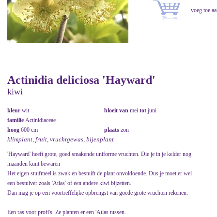
Actinidia deliciosa 'Hayward'
kiwi
kleur
wit
bloeit van
mei
tot
juni
familie
Actinidiaceae
hoog
600 cm
plaats
zon
klimplant, fruit, vruchtgewas, bijenplant
'Hayward' heeft grote, goed smakende uniforme vruchten. Die je in je kelder nog
maanden kunt bewaren
Het eigen stuifmeel is zwak en bestuift de plant onvoldoende. Dus je moet er wel
een bestuiver zoals 'Atlas' of een andere kiwi bijzetten.
Dan mag je op een voortreffelijke opbrengst van goede grote vruchten rekenen.
Een ras voor profi's. Ze planten er een 'Atlas tussen.