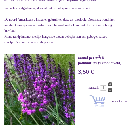
Een echte oudgediende, al vanaf het prille begin in ons sortiment.
De noord Amerikaanse indianen gebruikten deze als bieslook. De smaak houdt het
midden tussen gewone bieslook en Chinese bieslook en gaat dus lichtjes richting
knoflook.
Prima randplant met sierlijk hangende bloem belletjes aan een gebogen zwart
steeltje. Ze staan bij ons in de prairie.
2
aantal per m
:
8
potmaat
: p9 (9 cm vierkant)
3,50 €
aantal: