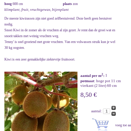
hoog
600 cm
plaats
zon
klimplant, fruit, vruchtgewas, bijenplant
De meeste kiwirassen zijn niet goed zelfbestuivend. Deze heeft geen bestuiver
nodig.
Snoei Kiwi in de zomer als de vruchten al zijn gezet. Je remt dan de groei wat en
snoeit takken met weinig vruchten weg.
'Jenny' is snel groeiend met grote vruchten. Van een volwassen struik kun je wel
30 kg oogsten.
Kiwi is een zeer gemakkelijke ziektevrije fruitsoort.
2
aantal per m
:
1
potmaat
: hoge pot 11 cm
vierkant (2 liter) 60 cm
8,50 €
aantal: