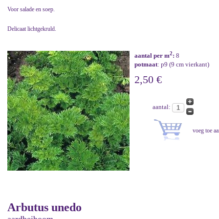
Voor salade en soep.
Delicaat lichtgekruld.
2
aantal per m
:
8
potmaat
: p9 (9 cm vierkant)
2,50 €
aantal:
Arbutus unedo