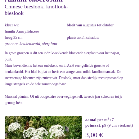
Chinese bieslook, knoflook-
bieslook
kleur
wit
bloeit van
augustus
tot
oktober
familie
Amaryllidaceae
hoog
35 cm
plaats
zon/h.schaduw
groente, keukenkruid, sierplant
In grote groepen is dit een indrukwekkende bloeiende sierplant voor het najaar,
punt.
Maar bovendien is het een onbekend en in Azië zeer geliefde groente of
keukenkruid. Het blad is plat en heeft een aangename milde knoflooksmaak. De
stervormige bloemen zijn zuiver wit. Daslook, maar dan sierlijk rechtopstaand op
lange stengels en de hele zomer oogstbaar.
Massaal planten. Of uit budgettaire overwegingen elk tweede jaar scheuren tot je
genoeg hebt.
2
aantal per m
:
7
potmaat
: p9 (9 cm vierkant)
3,00 €