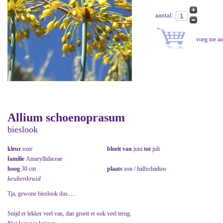
aantal:
Allium schoenoprasum
bieslook
kleur
roze
bloeit van
juni
tot
juli
familie
Amaryllidaceae
hoog
30 cm
plaats
zon / halfschaduw
keukenkruid
Tja, gewone bieslook dus.....
Snijd er lekker veel van, dan groeit er ook veel terug.