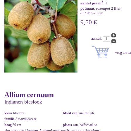
2
aantal per m
:
1
potmaat
: rozenpot 2 liter
(C2) 65-70 cm
9,50 €
aantal:
Allium cernuum
Indianen bieslook
kleur
lila-roze
bloeit van
juni
tot
juli
familie
Amaryllidaceae
hoog
30 cm
plaats
zon, halfschaduw
sier, eetbare bloemen, keukenkruid, prairieplant, bijenplant