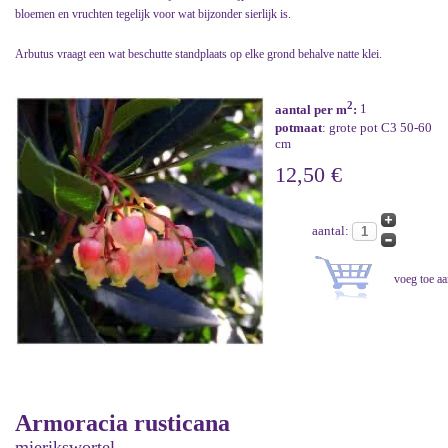
bloemen en vruchten tegelijk voor wat bijzonder sierlijk is.
Arbutus vraagt een wat beschutte standplaats op elke grond behalve natte klei.
2
aantal per m
:
1
potmaat
: grote pot C3 50-60
cm
12,50 €
aantal:
Armoracia rusticana
mierikswortel