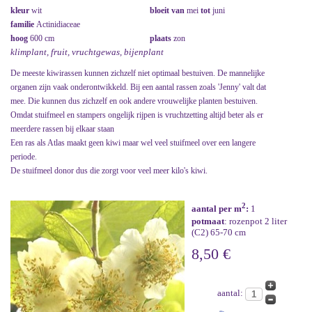
kleur
wit
bloeit van
mei
tot
juni
familie
Actinidiaceae
hoog
600 cm
plaats
zon
klimplant, fruit, vruchtgewas, bijenplant
De meeste kiwirassen kunnen zichzelf niet optimaal bestuiven. De mannelijke
organen zijn vaak onderontwikkeld. Bij een aantal rassen zoals 'Jenny' valt dat
mee. Die kunnen dus zichzelf en ook andere vrouwelijke planten bestuiven.
Omdat stuifmeel en stampers ongelijk rijpen is vruchtzetting altijd beter als er
meerdere rassen bij elkaar staan
Een ras als Atlas maakt geen kiwi maar wel veel stuifmeel over een langere
periode.
De stuifmeel donor dus die zorgt voor veel meer kilo's kiwi.
2
aantal per m
:
1
potmaat
: rozenpot 2 liter
(C2) 65-70 cm
8,50 €
aantal: