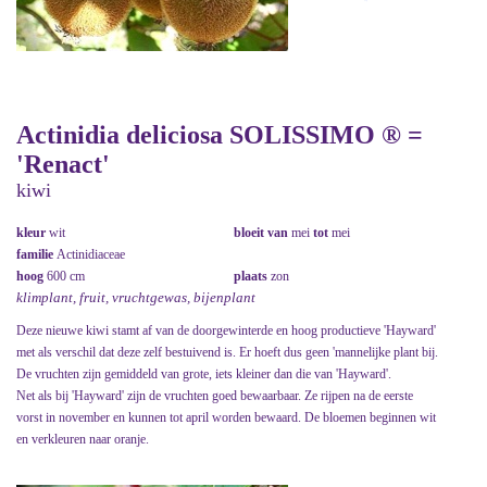
Actinidia deliciosa SOLISSIMO ® =
'Renact'
kiwi
kleur
wit
bloeit van
mei
tot
mei
familie
Actinidiaceae
hoog
600 cm
plaats
zon
klimplant, fruit, vruchtgewas, bijenplant
Deze nieuwe kiwi stamt af van de doorgewinterde en hoog productieve 'Hayward'
met als verschil dat deze zelf bestuivend is. Er hoeft dus geen 'mannelijke plant bij.
De vruchten zijn gemiddeld van grote, iets kleiner dan die van 'Hayward'.
Net als bij 'Hayward' zijn de vruchten goed bewaarbaar. Ze rijpen na de eerste
vorst in november en kunnen tot april worden bewaard. De bloemen beginnen wit
en verkleuren naar oranje.