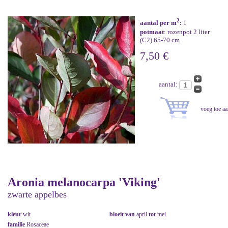
2
aantal per m
:
1
potmaat
: rozenpot 2 liter
(C2) 65-70 cm
7,50 €
aantal:
Aronia melanocarpa 'Viking'
zwarte appelbes
kleur
wit
bloeit van
april
tot
mei
familie
Rosaceae