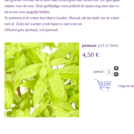
dan gewone verveine die al meer naar citroen geurt dan citroen zelf. De ogen gaan
immers voor de neus. Deze geelbladige vorm prikkelt de zinnen nog meer dan we
tot nu toe voor mogelijk hielden.
Ze proberen in de winter hun blad te houden. Meestal valt dat einde van de winter
toch af. Zodra het warmer wordt lopen ze snel weer uit.
Officieel geen ijzerhard, wel ijzersterk.
potmaat
: p11 (1 liter)
4,50 €
aantal: