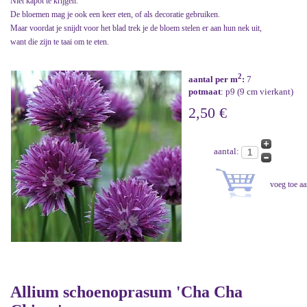
Niet kapot te krijgen.
De bloemen mag je ook een keer eten, of als decoratie gebruiken.
Maar voordat je snijdt voor het blad trek je de bloem stelen er aan hun nek uit,
want die zijn te taai om te eten.
2
aantal per m
:
7
potmaat
: p9 (9 cm vierkant)
2,50 €
aantal:
Allium schoenoprasum 'Cha Cha