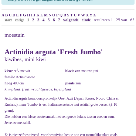
A
B
C
D
E
F
G
H
I
J
K
L
M
N
O
P
Q
R
S
T
U
V
W
X
Y
Z
2
3
4
5
6
7
volgende
einde
resultaten 1 - 25 van 165
start
vorige
1
moestuin
Actinidia arguta 'Fresh Jumbo'
kiwibes, mini kiwi
kleur
crÃ¨me wit
bloeit van
mei
tot
juni
familie
Actinidiaceae
hoog
400 cm
plaats
zon
klimplant, fruit, vruchtgewas, bijenplant
Actinidia arguta komt oorspronkelijk Oost-Azië (Japan, Korea, Noord-China en
Rusland), maar 'Jumbo' is een Italiaanse selectie met relatief grote bessen (± 10
gram).
Die hebben een frisse, zoete smaak met een goede balans tussen zoet en zuur.
Je eet ze met schil.
Ze is niet zelfbestuivend, voor bestuiving heb je nog een mannelijke plant zoals