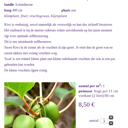
familie
Actinidiaceae
hoog
400 cm
plaats
zon
klimplant, fruit, vruchtgewas, bijenplant
Kiwi is eenhuizig, zowel mannelijk als vrouwelijk en kan dus zichzelf bestuiven.
Het stuifmeel is bij de meeste cultivars echter onvoldoende op het juiste moment
rijp voor optimale zelfbestuiving.
Dit is een uitstekende zelfbestuiver.
Snoei Kiwi in de zomer als de vruchten al zijn gezet. Je remt dan de groei wat en
snoeit takken met weinig vruchten weg.
'Issai' is een relatief kleine plant met kleine onbehaarde vruchten die ook in een pot
gehouden kan worden.
De kleine vruchten rijpen vroeg.
2
aantal per m
:
1
potmaat
: hoge pot 11 cm
vierkant (2 liter) 60 cm
8,50 €
aantal: