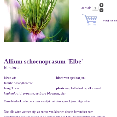
aantal:
Allium schoenoprasum 'Elbe'
bieslook
kleur
wit
bloeit van
april
tot
juni
familie
Amaryllidaceae
hoog
30 cm
plaats
zon, halfschaduw, elke grond
keukenkruid, groente, eetbare bloemen, sier
Onze bieslookcollectie is zeer verrijkt met deze sprookjesachtige witte.
Niet alle witte vormen zijn zo zuiver van kleur en deze is bovendien zeer