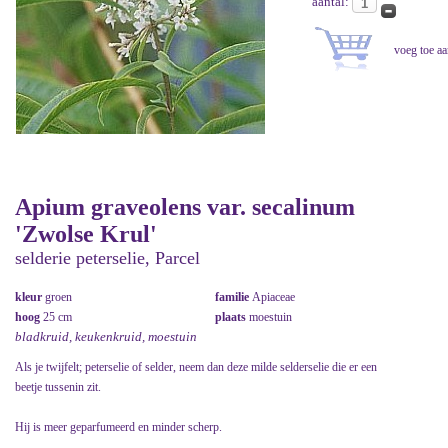
aantal:
Apium graveolens var. secalinum
'Zwolse Krul'
selderie peterselie, Parcel
kleur
groen
familie
Apiaceae
hoog
25 cm
plaats
moestuin
bladkruid, keukenkruid, moestuin
Als je twijfelt; peterselie of selder, neem dan deze milde selderselie die er een
beetje tussenin zit.
Hij is meer geparfumeerd en minder scherp.