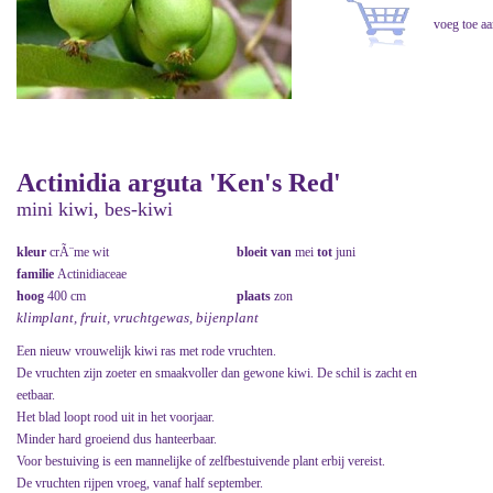
Actinidia arguta 'Ken's Red'
mini kiwi, bes-kiwi
kleur
crÃ¨me wit
bloeit van
mei
tot
juni
familie
Actinidiaceae
hoog
400 cm
plaats
zon
klimplant, fruit, vruchtgewas, bijenplant
Een nieuw vrouwelijk kiwi ras met rode vruchten.
De vruchten zijn zoeter en smaakvoller dan gewone kiwi. De schil is zacht en
eetbaar.
Het blad loopt rood uit in het voorjaar.
Minder hard groeiend dus hanteerbaar.
Voor bestuiving is een mannelijke of zelfbestuivende plant erbij vereist.
De vruchten rijpen vroeg, vanaf half september.