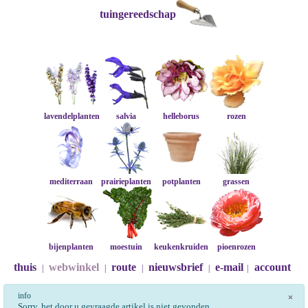
tuingereedschap
lavendelplanten
salvia
helleborus
rozen
mediterraan
prairieplanten
potplanten
grassen
bijenplanten
moestuin
keukenkruiden
pioenrozen
thuis
webwinkel
route
nieuwsbrief
e-mail
account
|
|
|
|
|
info
×
Sorry, het door u gevraagde artikel is niet gevonden