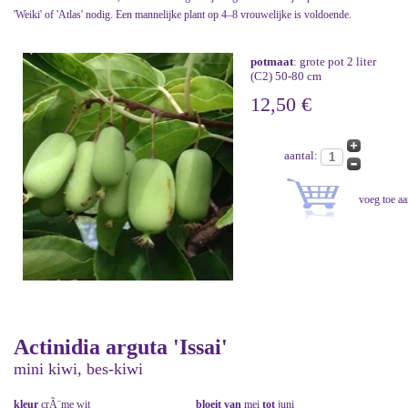
'Weiki' of 'Atlas' nodig. Een mannelijke plant op 4–8 vrouwelijke is voldoende.
potmaat
: grote pot 2 liter
(C2) 50-80 cm
12,50 €
aantal:
Actinidia arguta 'Issai'
mini kiwi, bes-kiwi
kleur
crÃ¨me wit
bloeit van
mei
tot
juni