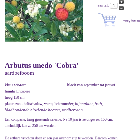
aantal:
Arbutus unedo 'Cobra'
aardbeiboom
kleur
wit-roze
bloeit van
september
tot
januari
familie
Ericaceae
hoog
150 cm
sier, bijenplant, fruit,
plaats
zon - halfschaduw, warm, lichtzuur
bladhoudende bloeiende heester, mediterraan
Een compacte, traag groeiende selectie. Na 10 jaar is ze ongeveer 150 cm,
uiteindelijk kan ze 250 cm worden.
De eetbare vruchten doen er een jaar over om rijp te worden. Daarom komen