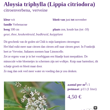
Aloysia triphylla (Lippia citriodora)
citroenverbena, verveine
kleur
wit
bloeit van
juni
tot
november
familie
Verbenaceae
hoog
100 cm
plaats
zon, koude kas (tot -10)
geur, thee, keukenkruid, badkruid, kuipplant
Dit geschenk van de goden uit Chili is mijn kampioen citroengeur.
Het blad ruikt meer naar citroen dan citroen zelf naar citroen geurt. In Frankrijk
heet ze Verveine, Italianen noemen haar Limoncello.
Zet ze ergens waar je in het voorbijgaan een blaadje kunt meepakken. De
minuscule witte bloemetjes in schermen zijn net wolkjes. Knip naar hartenlust, dit
schatje groeit en bloeit maar door.
Ze mag dan ook veel meer water en voeding dan je zou denken.
2
aantal per m
:
1
potmaat
: p11 (1 liter)
4,50 €