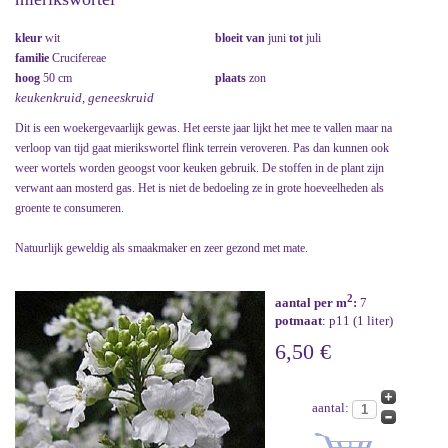
kleur
wit
bloeit van
juni
tot
juli
familie
Crucifereae
hoog
50 cm
plaats
zon
keukenkruid, geneeskruid
Dit is een woekergevaarlijk gewas. Het eerste jaar lijkt het mee te vallen maar na
verloop van tijd gaat mierikswortel flink terrein veroveren. Pas dan kunnen ook
weer wortels worden geoogst voor keuken gebruik. De stoffen in de plant zijn
verwant aan mosterd gas. Het is niet de bedoeling ze in grote hoeveelheden als
groente te consumeren.
Natuurlijk geweldig als smaakmaker en zeer gezond met mate.
2
aantal per m
:
7
potmaat
: p11 (1 liter)
6,50 €
aantal: