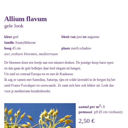
Allium flavum
gele look
kleur
geel
bloeit van
juni
tot
augustus
familie
Amaryllidaceae
hoog
45 cm
plaats
zon/h.schaduw
sier, eetbare bloemen, mediterraan
De bloemen doen een beetje aan een minaret denken. De puntige knop barst open
en dan gaan de gele belletjes daar heel elegant uit hangen.
Uit zuid en centraal Europa tot en met de Kaukasus.
Ik zag ze samen met Santolina, Satureja, tijm en wilde lavendel in de bergen bij het
zuid-Franse Forcalquer en oostwaards. Ze zaait zich hier ook lekker uit. Leuk dus
voor je mediterrane kruidenborder.
2
aantal per m
:
9
potmaat
: p9 (9 cm vierkant)
2,50 €