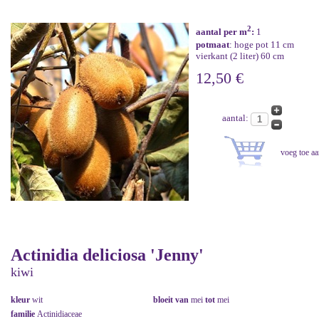
2
aantal per m
:
1
potmaat
: hoge pot 11 cm
vierkant (2 liter) 60 cm
12,50 €
aantal:
Actinidia deliciosa 'Jenny'
kiwi
kleur
wit
bloeit van
mei
tot
mei
familie
Actinidiaceae