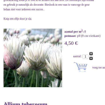
groeikrachtig zodat je er ook in de keuken iets aan hebt. De bloemetjes zijn eetbaar
en gebruik je natuurlijk als decoratie. Bieslook in een vaas is vanwege de geur
helaas niet voor iedereen een succes.
Knip een elfje door je sla.
2
aantal per m
:
8
potmaat
: p9 (9 cm vierkant)
4,50 €
aantal:
Allium tuberosum