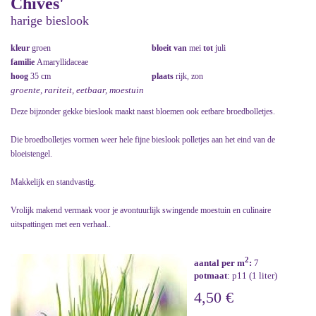
Chives'
harige bieslook
kleur
groen
bloeit van
mei
tot
juli
familie
Amaryllidaceae
hoog
35 cm
plaats
rijk, zon
groente, rariteit, eetbaar, moestuin
Deze bijzonder gekke bieslook maakt naast bloemen ook eetbare broedbolletjes.
Die broedbolletjes vormen weer hele fijne bieslook polletjes aan het eind van de
bloeistengel.
Makkelijk en standvastig.
Vrolijk makend vermaak voor je avontuurlijk swingende moestuin en culinaire
uitspattingen met een verhaal..
2
aantal per m
:
7
potmaat
: p11 (1 liter)
4,50 €