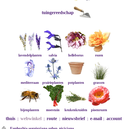
tuingereedschap
lavendelplanten
salvia
helleborus
rozen
mediterraan
prairieplanten
potplanten
grassen
bijenplanten
moestuin
keukenkruiden
pioenrozen
thuis
webwinkel
route
nieuwsbrief
e-mail
account
|
|
|
|
|
Euphorbia seguieriana subsp. niciciana