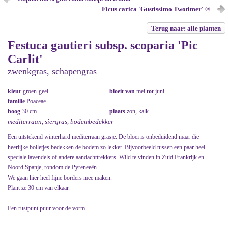
Ficus carica 'Gustissimo Twotimer' ®
Terug naar: alle planten
Festuca gautieri subsp. scoparia 'Pic
Carlit'
zwenkgras, schapengras
kleur
groen-geel
bloeit van
mei
tot
juni
familie
Poaceae
hoog
30 cm
plaats
zon, kalk
mediterraan, siergras, bodembedekker
Een uitstekend winterhard mediterraan grasje. De bloei is onbeduidend maar die
heerlijke bolletjes bedekken de bodem zo lekker. Bijvoorbeeld tussen een paar heel
speciale lavendels of andere aandachttrekkers. Wild te vinden in Zuid Frankrijk en
Noord Spanje, rondom de Pyreneeën.
We gaan hier heel fijne borders mee maken.
Plant ze 30 cm van elkaar.
Een rustpunt puur voor de vorm.