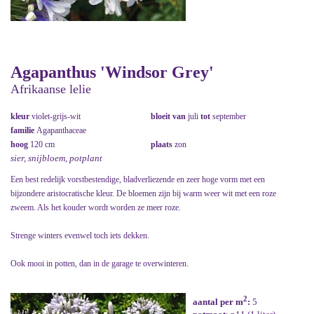
Agapanthus 'Windsor Grey'
Afrikaanse lelie
kleur
violet-grijs-wit
bloeit van
juli
tot
september
familie
Agapanthaceae
hoog
120 cm
plaats
zon
sier, snijbloem, potplant
Een best redelijk vorstbestendige, bladverliezende en zeer hoge vorm met een
bijzondere aristocratische kleur. De bloemen zijn bij warm weer wit met een roze
zweem. Als het kouder wordt worden ze meer roze.
Strenge winters evenwel toch iets dekken.
Ook mooi in potten, dan in de garage te overwinteren.
2
aantal per m
:
5