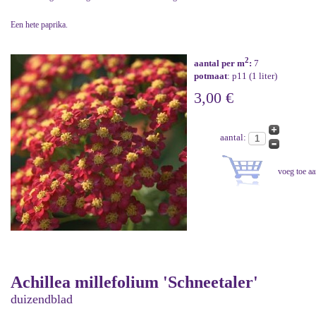
Een hete paprika.
2
aantal per m
:
7
potmaat
: p11 (1 liter)
3,00 €
aantal:
Achillea millefolium 'Schneetaler'
duizendblad