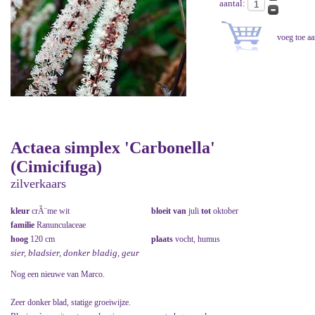
aantal:
Actaea simplex 'Carbonella'
(Cimicifuga)
zilverkaars
kleur
crÃ¨me wit
bloeit van
juli
tot
oktober
familie
Ranunculaceae
hoog
120 cm
plaats
vocht, humus
sier, bladsier, donker bladig, geur
Nog een nieuwe van Marco.
Zeer donker blad, statige groeiwijze.