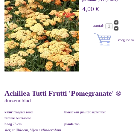
4,00 €
aantal:
Achillea Tutti Frutti 'Pomegranate' ®
duizendblad
kleur
magenta rood
bloeit van
juni
tot
september
familie
Asteraceae
hoog
75 cm
plaats
zon
sier, snijbloem, bijen / vlinderplant