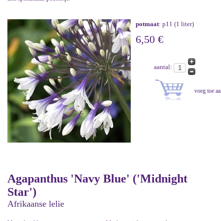
potmaat
: p11 (1 liter)
6,50 €
aantal:
Agapanthus 'Navy Blue' ('Midnight
Star')
Afrikaanse lelie