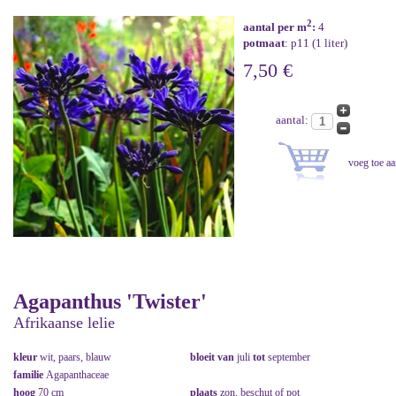
2
aantal per m
:
4
potmaat
: p11 (1 liter)
7,50 €
aantal:
Agapanthus 'Twister'
Afrikaanse lelie
kleur
wit, paars, blauw
bloeit van
juli
tot
september
familie
Agapanthaceae
hoog
70 cm
plaats
zon, beschut of pot