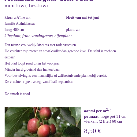
mini kiwi, bes-kiwi
kleur
crÃ¨me wit
bloeit van
mei
tot
juni
familie
Actinidiaceae
hoog
400 cm
plaats
zon
klimplant, fruit, vruchtgewas, bijenplant
Een nieuw vrouwelijk kiwi ras met rode vruchten.
De vruchten zijn zoeter en smaakvoller dan gewone kiwi. De schil is zacht en
eetbaar.
Het blad loopt rood uit in het voorjaar.
Minder hard groeiend dus hanteerbaar.
Voor bestuiving is een mannelijke of zelfbestuivende plant erbij vereist.
De vruchten rijpen vroeg, vanaf half september.
De smaak is rood.
2
aantal per m
:
1
potmaat
: hoge pot 11 cm
vierkant (2 liter) 60 cm
8,50 €