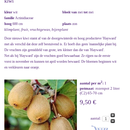
kiwi
kleur
wit
bloeit van
mei
tot
mei
familie
Actinidiaceae
hoog
600 cm
plaats
zon
klimplant, fruit, vruchtgewas, bijenplant
Deze nieuwe kiwi stamt af van de doorgewinterde en hoog productieve 'Hayward'
met als verschil dat deze zelf bestuivend is. Er hoeft dus geen 'mannelijke plant bij.
De vruchten zijn gemiddeld van grote, iets kleiner dan die van 'Hayward'.
Net als bij 'Hayward' zijn de vruchten goed bewaarbaar. Ze rijpen na de eerste
vorst in november en kunnen tot april worden bewaard. De bloemen beginnen wit
en verkleuren naar oranje.
2
aantal per m
:
1
potmaat
: rozenpot 2 liter
(C2) 65-70 cm
9,50 €
aantal: