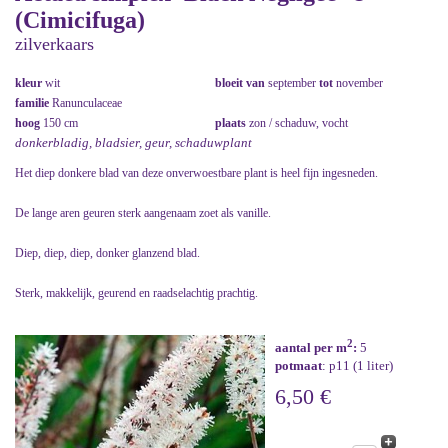
(Cimicifuga)
zilverkaars
kleur
wit
bloeit van
september
tot
november
familie
Ranunculaceae
hoog
150 cm
plaats
zon / schaduw, vocht
donkerbladig, bladsier, geur, schaduwplant
Het diep donkere blad van deze onverwoestbare plant is heel fijn ingesneden.
De lange aren geuren sterk aangenaam zoet als vanille.
Diep, diep, diep, donker glanzend blad.
Sterk, makkelijk, geurend en raadselachtig prachtig.
2
aantal per m
:
5
potmaat
: p11 (1 liter)
6,50 €