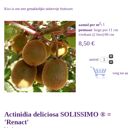
Kiwi is een zeer gemakkelijke ziektevrije fruitsoort.
2
aantal per m
:
1
potmaat
: hoge pot 11 cm
vierkant (2 liter) 60 cm
8,50 €
aantal:
Actinidia deliciosa SOLISSIMO ® =
'Renact'