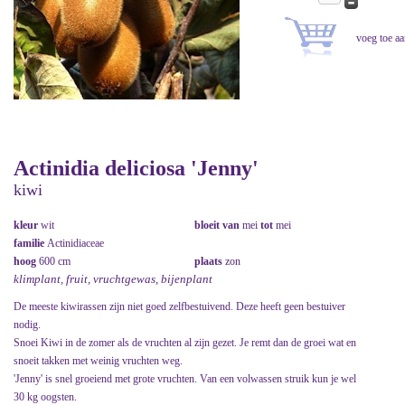
Actinidia deliciosa 'Jenny'
kiwi
kleur
wit
bloeit van
mei
tot
mei
familie
Actinidiaceae
hoog
600 cm
plaats
zon
klimplant, fruit, vruchtgewas, bijenplant
De meeste kiwirassen zijn niet goed zelfbestuivend. Deze heeft geen bestuiver
nodig.
Snoei Kiwi in de zomer als de vruchten al zijn gezet. Je remt dan de groei wat en
snoeit takken met weinig vruchten weg.
'Jenny' is snel groeiend met grote vruchten. Van een volwassen struik kun je wel
30 kg oogsten.