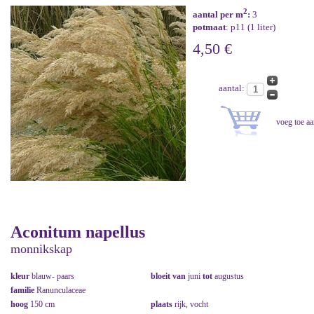
2
aantal per m
:
3
potmaat
: p11 (1 liter)
4,50 €
aantal:
Aconitum napellus
monnikskap
kleur
blauw- paars
bloeit van
juni
tot
augustus
familie
Ranunculaceae
hoog
150 cm
plaats
rijk, vocht