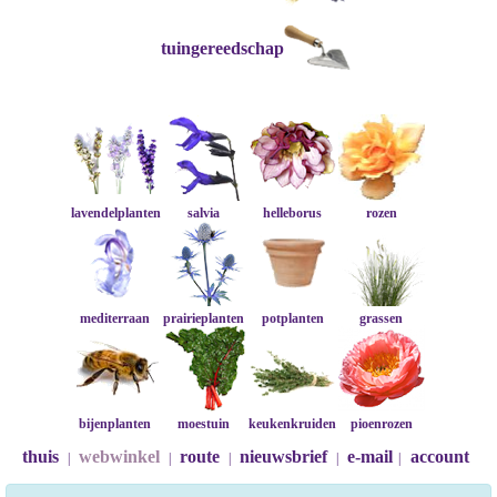
tuingereedschap
lavendelplanten
salvia
helleborus
rozen
mediterraan
prairieplanten
potplanten
grassen
bijenplanten
moestuin
keukenkruiden
pioenrozen
thuis
webwinkel
route
nieuwsbrief
e-mail
account
|
|
|
|
|