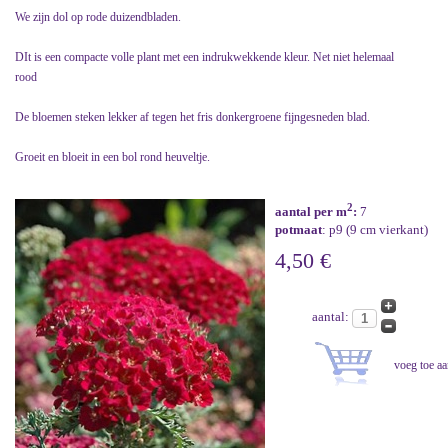
We zijn dol op rode duizendbladen.
DIt is een compacte volle plant met een indrukwekkende kleur. Net niet helemaal
rood
De bloemen steken lekker af tegen het fris donkergroene fijngesneden blad.
Groeit en bloeit in een bol rond heuveltje.
2
aantal per m
:
7
potmaat
: p9 (9 cm vierkant)
4,50 €
aantal: