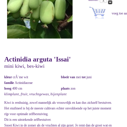
Actinidia arguta 'Issai'
mini kiwi, bes-kiwi
kleur
crÃ¨me wit
bloeit van
mei
tot
juni
familie
Actinidiaceae
hoog
400 cm
plaats
zon
klimplant, fruit, vruchtgewas, bijenplant
Kiwi is eenhuizig, zowel mannelijk als vrouwelijk en kan dus zichzelf bestuiven.
Het stuifmeel is bij de meeste cultivars echter onvoldoende op het juiste moment
rijp voor optimale zelfbestuiving.
Dit is een uitstekende zelfbestuiver.
Snoei Kiwi in de zomer als de vruchten al zijn gezet. Je remt dan de groei wat en