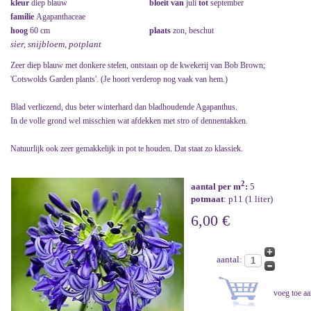
kleur
diep blauw
bloeit van
juli
tot
september
familie
Agapanthaceae
hoog
60 cm
plaats
zon, beschut
sier, snijbloem, potplant
Zeer diep blauw met donkere stelen, ontstaan op de kwekerij van Bob Brown;
'Cotswolds Garden plants'. (Je hoort verderop nog vaak van hem.)
Blad verliezend, dus beter winterhard dan bladhoudende Agapanthus.
In de volle grond wel misschien wat afdekken met stro of dennentakken.
Natuurlijk ook zeer gemakkelijk in pot te houden. Dat staat zo klassiek.
2
aantal per m
:
5
potmaat
: p11 (1 liter)
6,00 €
aantal: