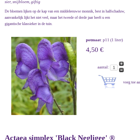
sier, snijbloem, giftig
De bloemen lijken op de kap van een middeleeuwse monnik, best in halfschaduw,
aanvankelijk lijkt het niet veel, maar het tweede of derde jaar heeft u een
gigantische klassieker in de tuin.
potmaat
: p11 (1 liter)
4,50 €
aantal:
Actaea simplex 'Black Negligee' ®