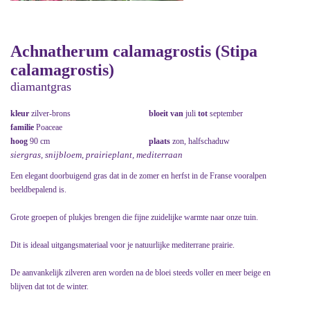
Achnatherum calamagrostis (Stipa
calamagrostis)
diamantgras
kleur
zilver-brons
bloeit van
juli
tot
september
familie
Poaceae
hoog
90 cm
plaats
zon, halfschaduw
siergras, snijbloem, prairieplant, mediterraan
Een elegant doorbuigend gras dat in de zomer en herfst in de Franse vooralpen
beeldbepalend is.
Grote groepen of plukjes brengen die fijne zuidelijke warmte naar onze tuin.
Dit is ideaal uitgangsmateriaal voor je natuurlijke mediterrane prairie.
De aanvankelijk zilveren aren worden na de bloei steeds voller en meer beige en
blijven dat tot de winter.