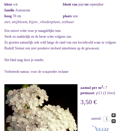
kleur
wit
bloeit van
juni
tot
september
familie
Asteraceae
hoog
70 cm
plaats
zon
sier, snijbloem, bijen-, vlinderplant, eetbaar
Een zuiver witte voor je maagdelijke tuin.
Sterk en makkelijk en de beste witte volgens ons.
Ze groeien natuurlijk ook wild langs de rand van ons kweekveld waar ze volgens
Rudolf Steiner een zeer positieve invloed uitoefenen op de gewassen.
Het blad mag door je omelet.
Verbeterde natuur, voor de waspoeder reclame
2
aantal per m
:
7
potmaat
: p11 (1 liter)
3,50 €
aantal: