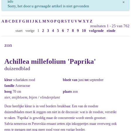
info
×
Sorry, het door u gevraagde artikel is niet gevonden
A
B
C
D
E
F
G
H
I
J
K
L
M
N
O
P
Q
R
S
T
U
V
W
X
Y
Z
resultaten 1 - 25 van 762
2
3
4
5
6
7
8
9
10
volgende
einde
start
vorige
1
zon
Achillea millefolium 'Paprika'
duizendblad
kleur
scharlaken rood
bloeit van
juni
tot
september
familie
Asteraceae
hoog
70 cm
plaats
zon
sier, snijbloem, bijen / vlinderplant
Deze heerlijke kleur is in veel borders bruikbaar. Een van de roodste
duizendbladen moet ik zeggen om niet in de discussie: wat is de roodste, verstrikt
te raken. 'Paprika' is geweldig maar de concurrentie wordt steeds grootser.
Salvia nemerosa en Perovskia ernaast zetten zijn inkoppertjes maar overweeg ook
eens te mengen met nog meer rood voor een vurige border.