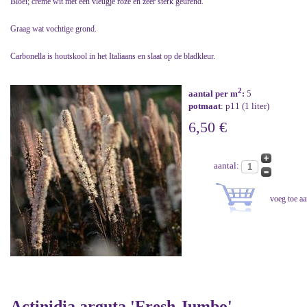
Bloei; crème wit met een vleugje roze en zeer sterk geurend.
Graag wat vochtige grond.
Carbonella is houtskool in het Italiaans en slaat op de bladkleur.
2
aantal per m
:
5
potmaat
: p11 (1 liter)
6,50 €
aantal:
Actinidia arguta 'Fresh Jumbo'