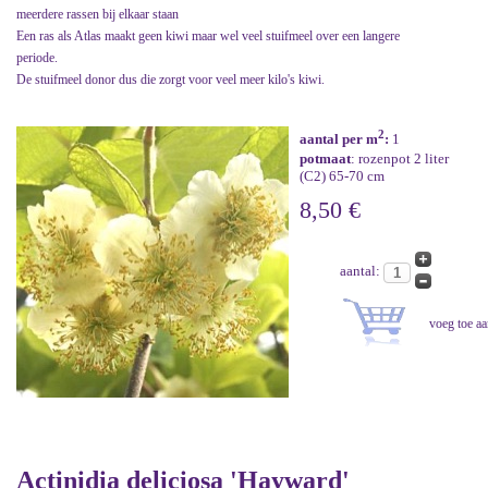
meerdere rassen bij elkaar staan
Een ras als Atlas maakt geen kiwi maar wel veel stuifmeel over een langere
periode.
De stuifmeel donor dus die zorgt voor veel meer kilo's kiwi.
2
aantal per m
:
1
potmaat
: rozenpot 2 liter
(C2) 65-70 cm
8,50 €
aantal:
Actinidia deliciosa 'Hayward'