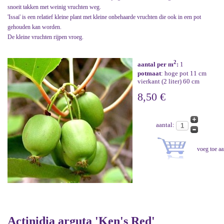
snoeit takken met weinig vruchten weg.
'Issai' is een relatief kleine plant met kleine onbehaarde vruchten die ook in een pot
gehouden kan worden.
De kleine vruchten rijpen vroeg.
2
aantal per m
:
1
potmaat
: hoge pot 11 cm
vierkant (2 liter) 60 cm
8,50 €
aantal:
Actinidia arguta 'Ken's Red'