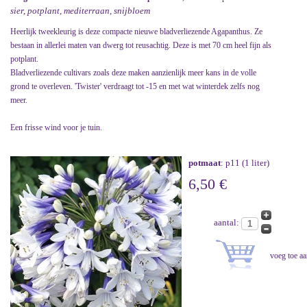
sier, potplant, mediterraan, snijbloem
Heerlijk tweekleurig is deze compacte nieuwe bladverliezende Agapanthus. Ze
bestaan in allerlei maten van dwerg tot reusachtig. Deze is met 70 cm heel fijn als
potplant.
Bladverliezende cultivars zoals deze maken aanzienlijk meer kans in de volle
grond te overleven. 'Twister' verdraagt tot -15 en met wat winterdek zelfs nog
meer.
Een frisse wind voor je tuin.
potmaat
: p11 (1 liter)
6,50 €
aantal: