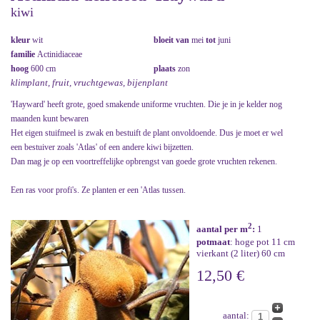
kiwi
kleur
wit
bloeit van
mei
tot
juni
familie
Actinidiaceae
hoog
600 cm
plaats
zon
klimplant, fruit, vruchtgewas, bijenplant
'Hayward' heeft grote, goed smakende uniforme vruchten. Die je in je kelder nog
maanden kunt bewaren
Het eigen stuifmeel is zwak en bestuift de plant onvoldoende. Dus je moet er wel
een bestuiver zoals 'Atlas' of een andere kiwi bijzetten.
Dan mag je op een voortreffelijke opbrengst van goede grote vruchten rekenen.
Een ras voor profi's. Ze planten er een 'Atlas tussen.
2
aantal per m
:
1
potmaat
: hoge pot 11 cm
vierkant (2 liter) 60 cm
12,50 €
aantal: