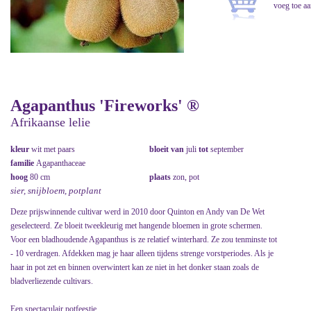
Agapanthus 'Fireworks' ®
Afrikaanse lelie
kleur
wit met paars
bloeit van
juli
tot
september
familie
Agapanthaceae
hoog
80 cm
plaats
zon, pot
sier, snijbloem, potplant
Deze prijswinnende cultivar werd in 2010 door Quinton en Andy van De Wet
geselecteerd. Ze bloeit tweekleurig met hangende bloemen in grote schermen.
Voor een bladhoudende Agapanthus is ze relatief winterhard. Ze zou tenminste tot
- 10 verdragen. Afdekken mag je haar alleen tijdens strenge vorstperiodes. Als je
haar in pot zet en binnen overwintert kan ze niet in het donker staan zoals de
bladverliezende cultivars.
Een spectaculair potfeestje.