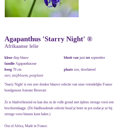
Agapanthus 'Starry Night' ®
Afrikaanse lelie
kleur
diep blauw
bloeit van
juni
tot
september
familie
Agapanthaceae
hoog
70 cm
plaats
zon, doorlatend
sier, snijbloem, potplant
'Starry Night' is een zeer donker blauwe selectie van onze vriendelijke Franse
bondgenoot Antoine Breuvart.
Ze is bladverliezend en kan dus in de volle grond met tijdens strenge vorst een
beschermlaagje. (De bladhoudende selectie houd je beter in pot zodat je ze bij
strenge vorst binnen kunt halen.)
Out of Africa, Made in France.