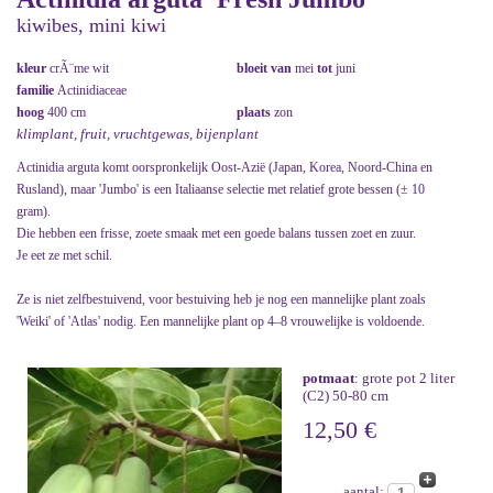
kiwibes, mini kiwi
kleur
crÃ¨me wit
bloeit van
mei
tot
juni
familie
Actinidiaceae
hoog
400 cm
plaats
zon
klimplant, fruit, vruchtgewas, bijenplant
Actinidia arguta komt oorspronkelijk Oost-Azië (Japan, Korea, Noord-China en
Rusland), maar 'Jumbo' is een Italiaanse selectie met relatief grote bessen (± 10
gram).
Die hebben een frisse, zoete smaak met een goede balans tussen zoet en zuur.
Je eet ze met schil.
Ze is niet zelfbestuivend, voor bestuiving heb je nog een mannelijke plant zoals
'Weiki' of 'Atlas' nodig. Een mannelijke plant op 4–8 vrouwelijke is voldoende.
potmaat
: grote pot 2 liter
(C2) 50-80 cm
12,50 €
aantal: