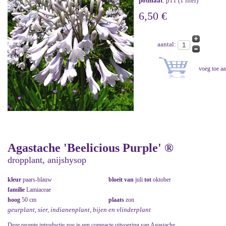
potmaat
: p11 (1 liter)
6,50 €
aantal:
Agastache 'Beelicious Purple' ®
dropplant, anijshysop
kleur
paars-blauw
bloeit van
juli
tot
oktober
familie
Lamiaceae
hoog
50 cm
plaats
zon
geurplant, sier, indianenplant, bijen en vlinderplant
Deze recente introductie zou je een compacte uitvoering van Agastache