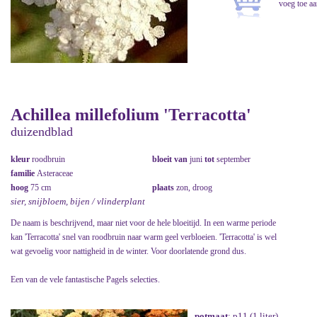
Achillea millefolium 'Terracotta'
duizendblad
kleur
roodbruin
bloeit van
juni
tot
september
familie
Asteraceae
hoog
75 cm
plaats
zon, droog
sier, snijbloem, bijen / vlinderplant
De naam is beschrijvend, maar niet voor de hele bloeitijd. In een warme periode
kan 'Terracotta' snel van roodbruin naar warm geel verbloeien. 'Terracotta' is wel
wat gevoelig voor nattigheid in de winter. Voor doorlatende grond dus.
Een van de vele fantastische Pagels selecties.
potmaat
: p11 (1 liter)