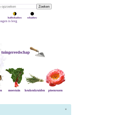
halfschaduw
schaduw
agen is leeg
tuingereedschap
en
moestuin
keukenkruiden
pioenrozen
×