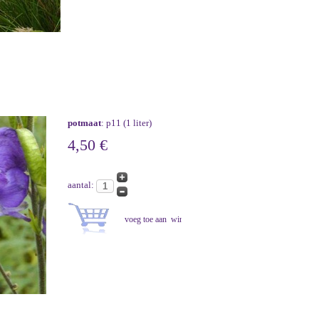
potmaat
: p11 (1 liter)
4,50 €
aantal: