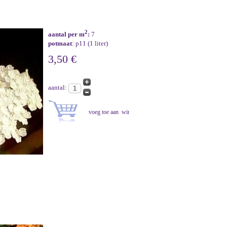
2
aantal per m
:
7
potmaat
: p11 (1 liter)
3,50 €
aantal: