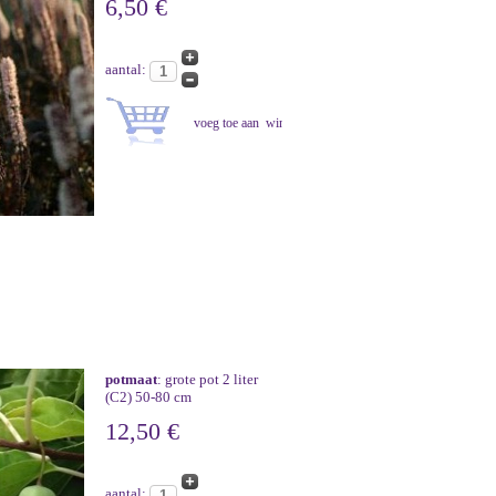
6,50 €
aantal:
potmaat
: grote pot 2 liter
(C2) 50-80 cm
12,50 €
aantal: