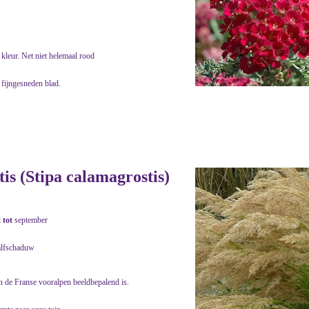
kleur. Net niet helemaal rood
 fijngesneden blad.
s (Stipa calamagrostis)
i
tot
september
alfschaduw
in de Franse vooralpen beeldbepalend is.