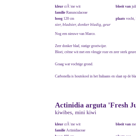
kleur
crÃ¨me wit
bloeit van
jul
familie
Ranunculaceae
hoog
120 cm
plaats
vocht,
sier, bladsier, donker bladig, geur
Nog een nieuwe van Marco.
Zeer donker blad, statige groeiwijze.
Bloei; crème wit met een vleugje roze en zeer sterk geur
Graag wat vochtige grond.
Carbonella is houtskool in het Italiaans en slaat op de bl
Actinidia arguta 'Fresh 
kiwibes, mini kiwi
kleur
crÃ¨me wit
bloeit van
me
familie
Actinidiaceae