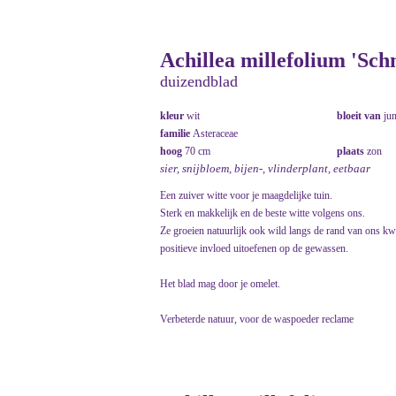
Achillea millefolium 'Sch
duizendblad
kleur
wit
bloeit van
ju
familie
Asteraceae
hoog
70 cm
plaats
zon
sier, snijbloem, bijen-, vlinderplant, eetbaar
Een zuiver witte voor je maagdelijke tuin.
Sterk en makkelijk en de beste witte volgens ons.
Ze groeien natuurlijk ook wild langs de rand van ons kw
positieve invloed uitoefenen op de gewassen.
Het blad mag door je omelet.
Verbeterde natuur, voor de waspoeder reclame