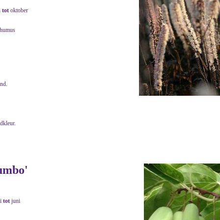
i
tot
oktober
 humus
end.
adkleur.
Jumbo'
i
tot
juni