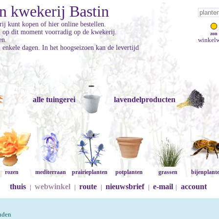
n kwekerij Bastin
ij kunt kopen of hier online bestellen.
jn op dit moment voorradig op de kwekerij.
zon
en.
winkelw
enkele dagen. In het hoogseizoen kan de levertijd
alle tuingerei
lavendelproducten
rozen
mediterraan
prairieplanten
potplanten
grassen
bijenplant
thuis
webwinkel
route
nieuwsbrief
e-mail
account
|
|
|
|
|
onden