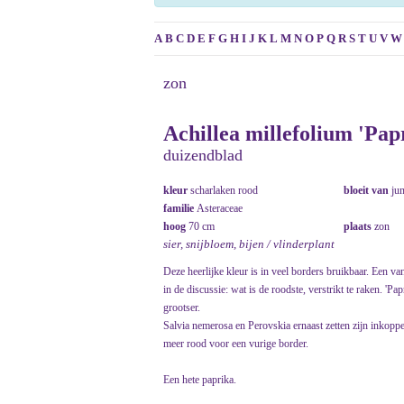
A
B
C
D
E
F
G
H
I
J
K
L
M
N
O
P
Q
R
S
T
U
V
W
zon
Achillea millefolium 'Pap
duizendblad
kleur
scharlaken rood
bloeit van
ju
familie
Asteraceae
hoog
70 cm
plaats
zon
sier, snijbloem, bijen / vlinderplant
Deze heerlijke kleur is in veel borders bruikbaar. Een v
in de discussie: wat is de roodste, verstrikt te raken. 'P
grootser.
Salvia nemerosa en Perovskia ernaast zetten zijn inkop
meer rood voor een vurige border.
Een hete paprika.