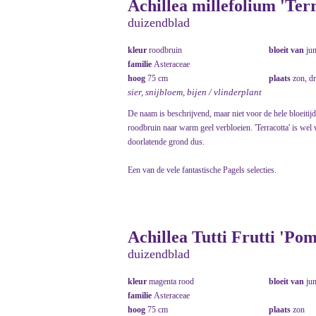
Achillea millefolium 'Ter
duizendblad
kleur
roodbruin
bloeit van
ju
familie
Asteraceae
hoog
75 cm
plaats
zon, d
sier, snijbloem, bijen / vlinderplant
De naam is beschrijvend, maar niet voor de hele bloeitijd
roodbruin naar warm geel verbloeien. 'Terracotta' is wel 
doorlatende grond dus.
Een van de vele fantastische Pagels selecties.
Achillea Tutti Frutti 'Po
duizendblad
kleur
magenta rood
bloeit van
ju
familie
Asteraceae
hoog
75 cm
plaats
zon