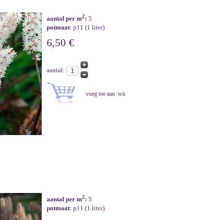
2
aantal per m
:
5
potmaat
: p11 (1 liter)
6,50 €
aantal:
2
aantal per m
:
5
potmaat
: p11 (1 liter)