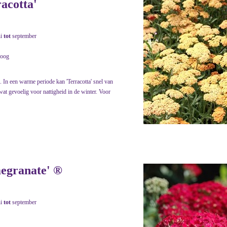
racotta'
ni
tot
september
roog
. In een warme periode kan 'Terracotta' snel van
wat gevoelig voor nattigheid in de winter. Voor
megranate' ®
ni
tot
september