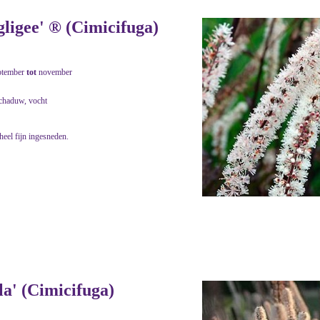
ligee' ® (Cimicifuga)
ptember
tot
november
schaduw, vocht
heel fijn ingesneden.
a' (Cimicifuga)