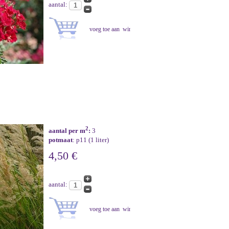
aantal:
2
aantal per m
:
3
potmaat
: p11 (1 liter)
4,50 €
aantal: