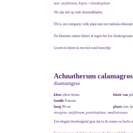
sier, snijbloem, bijen / vlinderplant
We zijn dol op rode duizendbladen.
DIt is een compacte volle plant met een indrukwekkende 
De bloemen steken lekker af tegen het fris donkergroene
Groeit en bloeit in een bol rond heuveltje.
Achnatherum calamagrosti
diamantgras
kleur
zilver-brons
bloeit van
jul
familie
Poaceae
hoog
90 cm
plaats
zon, h
siergras, snijbloem, prairieplant, mediterraan
Een elegant doorbuigend gras dat in de zomer en herfst 