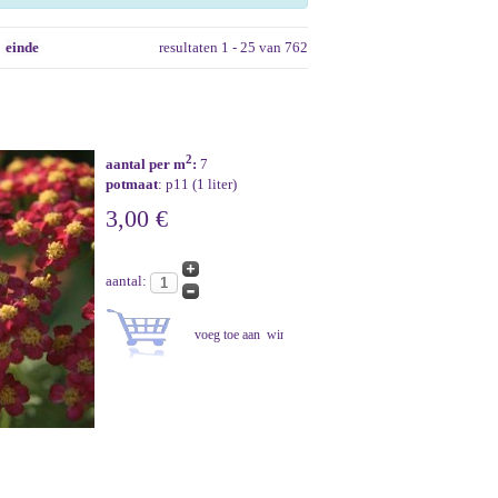
einde
resultaten 1 - 25 van 762
2
aantal per m
:
7
potmaat
: p11 (1 liter)
3,00 €
aantal: