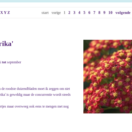
X
Y
Z
2
3
4
5
6
7
8
9
10
volgende
start
vorige
1
rika'
ni
tot
september
an de roodste duizendbladen moet ik zeggen om niet
aprika' is geweldig maar de concurrentie wordt steeds
pertjes maar overweeg ook eens te mengen met nog