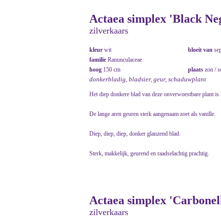
Actaea simplex 'Black Neg
zilverkaars
kleur
wit
bloeit van
se
familie
Ranunculaceae
hoog
150 cm
plaats
zon / 
donkerbladig, bladsier, geur, schaduwplant
Het diep donkere blad van deze onverwoestbare plant is 
De lange aren geuren sterk aangenaam zoet als vanille.
Diep, diep, diep, donker glanzend blad.
Sterk, makkelijk, geurend en raadselachtig prachtig.
Actaea simplex 'Carbonell
zilverkaars