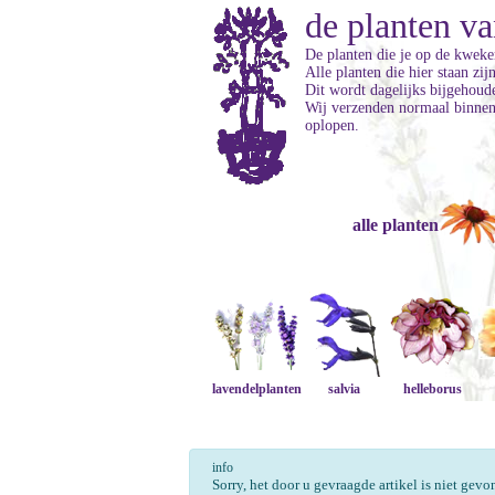
de planten va
De planten die je op de kweker
Alle planten die hier staan zi
Dit wordt dagelijks bijgehoud
Wij verzenden normaal binnen 
oplopen.
alle planten
lavendelplanten
salvia
helleborus
info
Sorry, het door u gevraagde artikel is niet gev