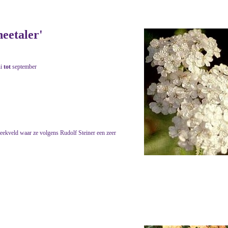
neetaler'
ni
tot
september
eekveld waar ze volgens Rudolf Steiner een zeer