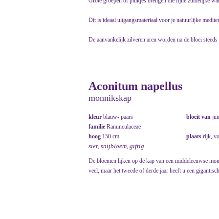
Grote groepen of plukjes brengen die fijne zuidelijke wa
Dit is ideaal uitgangsmateriaal voor je natuurlijke mediter
De aanvankelijk zilveren aren worden na de bloei steeds v
Aconitum napellus
monnikskap
kleur
blauw- paars
bloeit van
ju
familie
Ranunculaceae
hoog
150 cm
plaats
rijk, v
sier, snijbloem, giftig
De bloemen lijken op de kap van een middeleeuwse monnik
veel, maar het tweede of derde jaar heeft u een gigantisch