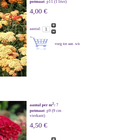
potmaat
: p11 (1 liter)
4,00 €
aantal:
2
aantal per m
:
7
potmaat
: p9 (9 cm
vierkant)
4,50 €