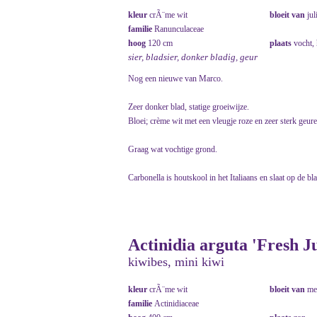
kleur
crÃ¨me wit
bloeit van
jul
familie
Ranunculaceae
hoog
120 cm
plaats
vocht,
sier, bladsier, donker bladig, geur
Nog een nieuwe van Marco.
Zeer donker blad, statige groeiwijze.
Bloei; crème wit met een vleugje roze en zeer sterk geur
Graag wat vochtige grond.
Carbonella is houtskool in het Italiaans en slaat op de bl
Actinidia arguta 'Fresh 
kiwibes, mini kiwi
kleur
crÃ¨me wit
bloeit van
me
familie
Actinidiaceae