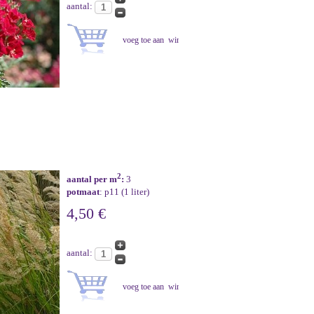
aantal:
2
aantal per m
:
3
potmaat
: p11 (1 liter)
4,50 €
aantal: