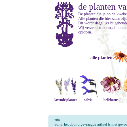
de planten va
De planten die je op de kweker
Alle planten die hier staan zi
Dit wordt dagelijks bijgehoud
Wij verzenden normaal binnen 
oplopen.
alle planten
lavendelplanten
salvia
helleborus
info
Sorry, het door u gevraagde artikel is niet gev