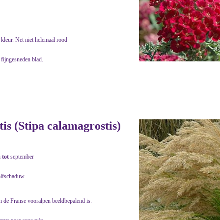
kleur. Net niet helemaal rood
 fijngesneden blad.
s (Stipa calamagrostis)
i
tot
september
alfschaduw
in de Franse vooralpen beeldbepalend is.