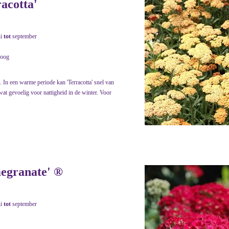
racotta'
ni
tot
september
roog
. In een warme periode kan 'Terracotta' snel van
wat gevoelig voor nattigheid in de winter. Voor
megranate' ®
ni
tot
september