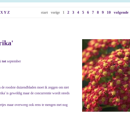
X
Y
Z
2
3
4
5
6
7
8
9
10
volgende
start
vorige
1
rika'
ni
tot
september
an de roodste duizendbladen moet ik zeggen om niet
aprika' is geweldig maar de concurrentie wordt steeds
pertjes maar overweeg ook eens te mengen met nog