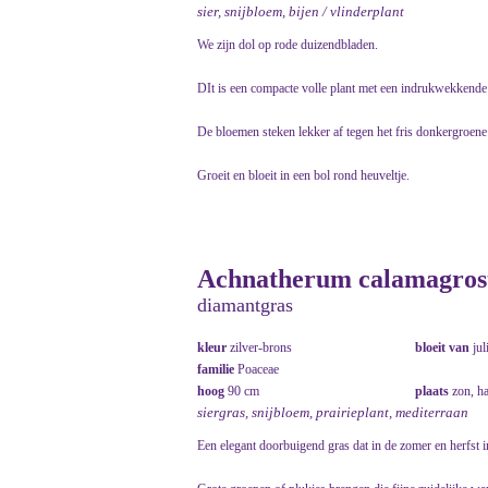
sier, snijbloem, bijen / vlinderplant
We zijn dol op rode duizendbladen.
DIt is een compacte volle plant met een indrukwekkende 
De bloemen steken lekker af tegen het fris donkergroene
Groeit en bloeit in een bol rond heuveltje.
Achnatherum calamagrosti
diamantgras
kleur
zilver-brons
bloeit van
jul
familie
Poaceae
hoog
90 cm
plaats
zon, h
siergras, snijbloem, prairieplant, mediterraan
Een elegant doorbuigend gras dat in de zomer en herfst 