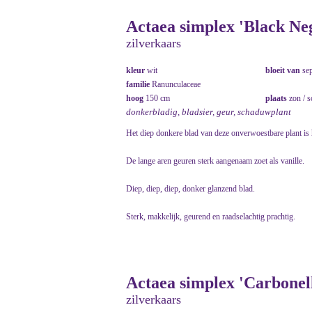
Actaea simplex 'Black Neg
zilverkaars
kleur
wit
bloeit van
se
familie
Ranunculaceae
hoog
150 cm
plaats
zon / 
donkerbladig, bladsier, geur, schaduwplant
Het diep donkere blad van deze onverwoestbare plant is 
De lange aren geuren sterk aangenaam zoet als vanille.
Diep, diep, diep, donker glanzend blad.
Sterk, makkelijk, geurend en raadselachtig prachtig.
Actaea simplex 'Carbonell
zilverkaars