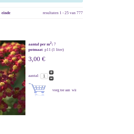
einde
resultaten 1 - 25 van 777
2
aantal per m
:
7
potmaat
: p11 (1 liter)
3,00 €
aantal: