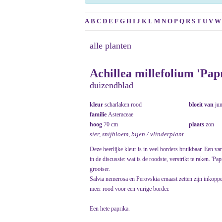
A
B
C
D
E
F
G
H
I
J
K
L
M
N
O
P
Q
R
S
T
U
V
W
alle planten
Achillea millefolium 'Pap
duizendblad
kleur
scharlaken rood
bloeit van
ju
familie
Asteraceae
hoog
70 cm
plaats
zon
sier, snijbloem, bijen / vlinderplant
Deze heerlijke kleur is in veel borders bruikbaar. Een v
in de discussie: wat is de roodste, verstrikt te raken. 'P
grootser.
Salvia nemerosa en Perovskia ernaast zetten zijn inkop
meer rood voor een vurige border.
Een hete paprika.