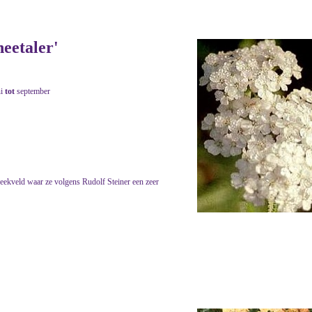
neetaler'
ni
tot
september
eekveld waar ze volgens Rudolf Steiner een zeer