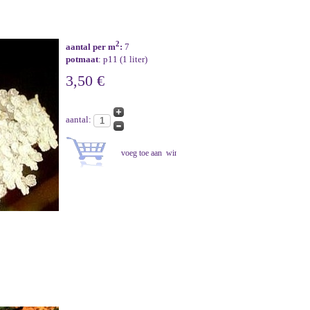
2
aantal per m
:
7
potmaat
: p11 (1 liter)
3,50 €
aantal: