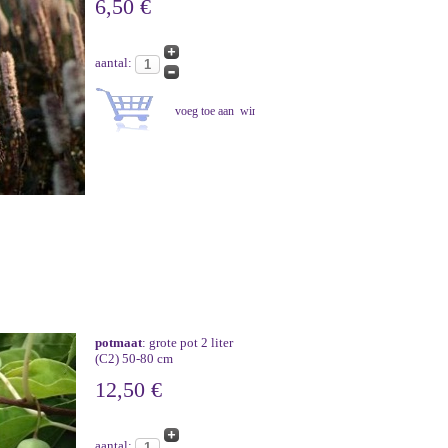
6,50 €
aantal:
potmaat
: grote pot 2 liter
(C2) 50-80 cm
12,50 €
aantal: