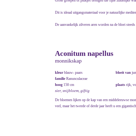
Grote groepen of plukjes brengen die fijne zuidelijke wa
Dit is ideaal uitgangsmateriaal voor je natuurlijke mediter
De aanvankelijk zilveren aren worden na de bloei steeds v
Aconitum napellus
monnikskap
kleur
blauw- paars
bloeit van
ju
familie
Ranunculaceae
hoog
150 cm
plaats
rijk, v
sier, snijbloem, giftig
De bloemen lijken op de kap van een middeleeuwse monnik
veel, maar het tweede of derde jaar heeft u een gigantisch