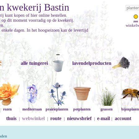
n kwekerij Bastin
ij kunt kopen of hier online bestellen.
jn op dit moment voorradig op de kwekerij.
zon
en.
winkelw
enkele dagen. In het hoogseizoen kan de levertijd
alle tuingerei
lavendelproducten
rozen
mediterraan
prairieplanten
potplanten
grassen
bijenplant
thuis
webwinkel
route
nieuwsbrief
e-mail
account
|
|
|
|
|
onden