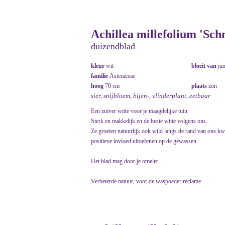
Achillea millefolium 'Sch
duizendblad
kleur
wit
bloeit van
ju
familie
Asteraceae
hoog
70 cm
plaats
zon
sier, snijbloem, bijen-, vlinderplant, eetbaar
Een zuiver witte voor je maagdelijke tuin.
Sterk en makkelijk en de beste witte volgens ons.
Ze groeien natuurlijk ook wild langs de rand van ons kw
positieve invloed uitoefenen op de gewassen.
Het blad mag door je omelet.
Verbeterde natuur, voor de waspoeder reclame