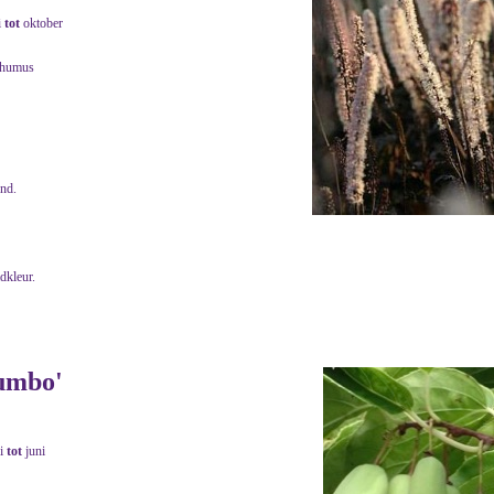
i
tot
oktober
 humus
end.
adkleur.
Jumbo'
i
tot
juni