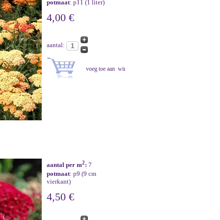
potmaat
: p11 (1 liter)
4,00 €
aantal:
2
aantal per m
:
7
potmaat
: p9 (9 cm
vierkant)
4,50 €