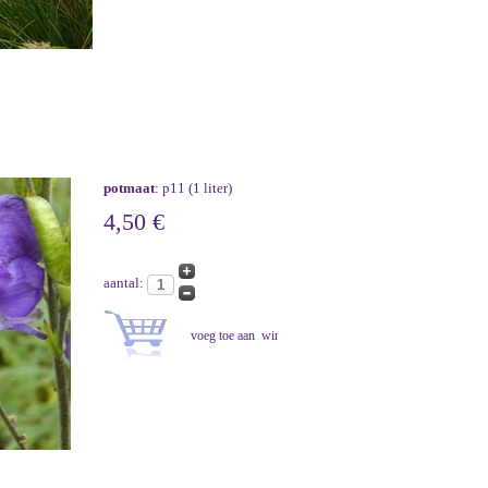
potmaat
: p11 (1 liter)
4,50 €
aantal: