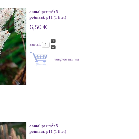
2
aantal per m
:
5
potmaat
: p11 (1 liter)
6,50 €
aantal:
2
aantal per m
:
5
potmaat
: p11 (1 liter)