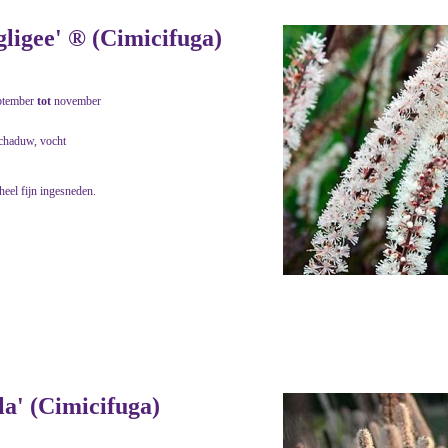
ligee' ® (Cimicifuga)
ptember
tot
november
schaduw, vocht
heel fijn ingesneden.
a' (Cimicifuga)