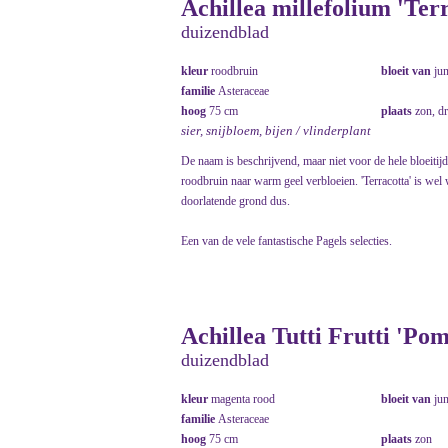
Achillea millefolium 'Ter
duizendblad
kleur
roodbruin
bloeit van
ju
familie
Asteraceae
hoog
75 cm
plaats
zon, d
sier, snijbloem, bijen / vlinderplant
De naam is beschrijvend, maar niet voor de hele bloeitijd
roodbruin naar warm geel verbloeien. 'Terracotta' is wel 
doorlatende grond dus.
Een van de vele fantastische Pagels selecties.
Achillea Tutti Frutti 'Po
duizendblad
kleur
magenta rood
bloeit van
ju
familie
Asteraceae
hoog
75 cm
plaats
zon