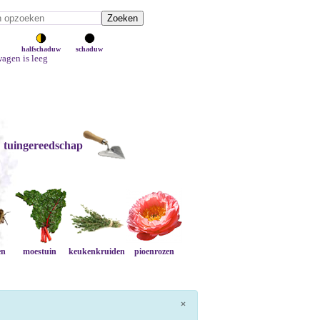
halfschaduw
schaduw
agen is leeg
tuingereedschap
en
moestuin
keukenkruiden
pioenrozen
×