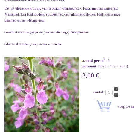
De rijk bloeiende kruising van Teucrium chamaedrys x Teucrium massilense (uit
Marseille). Een bladhoudend struikje met klein glimmend donker blad, kleine roze
bloemen en een vleugje geur.
Geschikt voor heggetjes en (bestaan die nog?) knooptuinen.
Glanzend donkergroen, zomer en winter.
2
aantal per m
:
9
potmaat
: p9 (9 cm vierkant)
3,00 €
aantal: