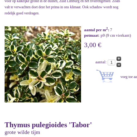
voor op kalkrijke grond in de duinen, Zuid Limburg en het rivierengebied. Zoals
valt te verwachten doet deze het prima in ons klimaat. Ook schaduw wordt nog
redelijk goed verdragen.
2
aantal per m
:
7
potmaat
: p9 (9 cm vierkant)
3,00 €
aantal:
Thymus pulegioides 'Tabor'
grote wilde tijm