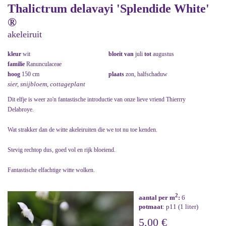
Thalictrum delavayi 'Splendide White'
®
akeleiruit
kleur
wit
bloeit van
juli
tot
augustus
familie
Ranunculaceae
hoog
150 cm
plaats
zon, halfschaduw
sier, snijbloem, cottageplant
Dit elfje is weer zo'n fantastische introductie van onze lieve vriend Thierrry
Delabroye.
Wat strakker dan de witte akeleiruiten die we tot nu toe kenden.
Stevig rechtop dus, goed vol en rijk bloeiend.
Fantastische elfachtige witte wolken.
2
aantal per m
:
6
potmaat
: p11 (1 liter)
5,00 €