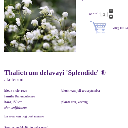
aantal:
Thalictrum delavayi 'Splendide' ®
akeleiruit
kleur
violet roze
bloeit van
juli
tot
september
familie
Ranunculaceae
hoog
150 cm
plaats
zon, vochtig
sier, snijbloem
En weer een nog best nieuwe.
Sterk en makkelijk in ieder geval.