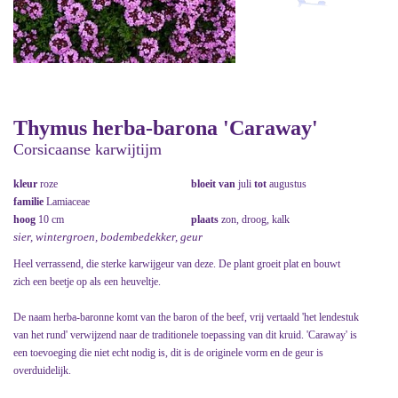
Thymus herba-barona 'Caraway'
Corsicaanse karwijtijm
kleur
roze
bloeit van
juli
tot
augustus
familie
Lamiaceae
hoog
10 cm
plaats
zon, droog, kalk
sier, wintergroen, bodembedekker, geur
Heel verrassend, die sterke karwijgeur van deze. De plant groeit plat en bouwt
zich een beetje op als een heuveltje.
De naam herba-baronne komt van the baron of the beef, vrij vertaald 'het lendestuk
van het rund' verwijzend naar de traditionele toepassing van dit kruid. 'Caraway' is
een toevoeging die niet echt nodig is, dit is de originele vorm en de geur is
overduidelijk.