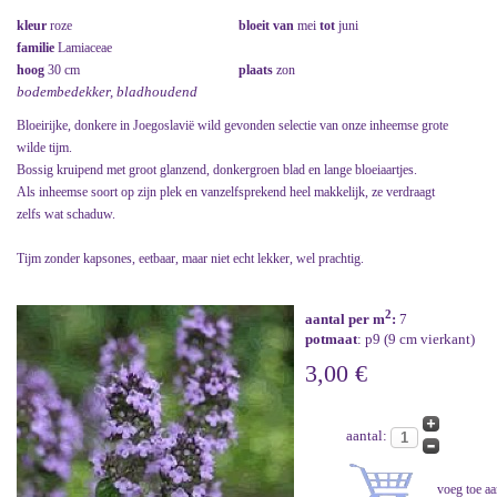
kleur
roze
bloeit van
mei
tot
juni
familie
Lamiaceae
hoog
30 cm
plaats
zon
bodembedekker, bladhoudend
Bloeirijke, donkere in Joegoslavië wild gevonden selectie van onze inheemse grote
wilde tijm.
Bossig kruipend met groot glanzend, donkergroen blad en lange bloeiaartjes.
Als inheemse soort op zijn plek en vanzelfsprekend heel makkelijk, ze verdraagt
zelfs wat schaduw.
Tijm zonder kapsones, eetbaar, maar niet echt lekker, wel prachtig.
2
aantal per m
:
7
potmaat
: p9 (9 cm vierkant)
3,00 €
aantal: