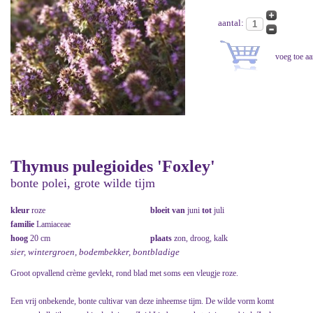
aantal:
Thymus pulegioides 'Foxley'
bonte polei, grote wilde tijm
kleur
roze
bloeit van
juni
tot
juli
familie
Lamiaceae
hoog
20 cm
plaats
zon, droog, kalk
sier, wintergroen, bodembekker, bontbladige
Groot opvallend crème gevlekt, rond blad met soms een vleugje roze.
Een vrij onbekende, bonte cultivar van deze inheemse tijm. De wilde vorm komt