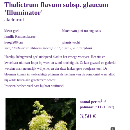
Thalictrum flavum subsp. glaucum
'Illuminator'
akeleiruit
kleur
geel
bloeit van
juni
tot
augustus
familie
Ranunculaceae
hoog
200 cm
plaats
vocht
sier, bladsier, snijbloem, heemplant, bijen-, vlinderplant
Heerlijk lichtgevend geel uitlopend blad in het vroege voorjaar. Het ziet er
kwetsbaar uit maar loopt bij weer en wind krachtig uit. Ze kan gezaaid en gedeeld
worden want natuurlijk wil je her en der deze lekker gele voorjaars toef. De
bloemen komen in wolkachtige pluimen als het haar van de componist waar altijd
bij wilde haren aan gerefereerd wordt.
Insecten hebben veel baat bij haar stuifmeel.
2
aantal per m
:
6
potmaat
: p11 (1 liter)
3,50 €