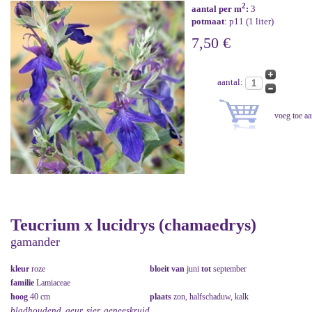
2
aantal per m
:
3
potmaat
: p11 (1 liter)
7,50 €
aantal:
Teucrium x lucidrys (chamaedrys)
gamander
kleur
roze
bloeit van
juni
tot
september
familie
Lamiaceae
hoog
40 cm
plaats
zon, halfschaduw, kalk
bladhoudend, geur, sier, geneeskruid