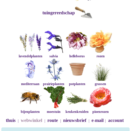
tuingereedschap
lavendelplanten
salvia
helleborus
rozen
mediterraan
prairieplanten
potplanten
grassen
bijenplanten
moestuin
keukenkruiden
pioenrozen
thuis
webwinkel
route
nieuwsbrief
e-mail
account
|
|
|
|
|