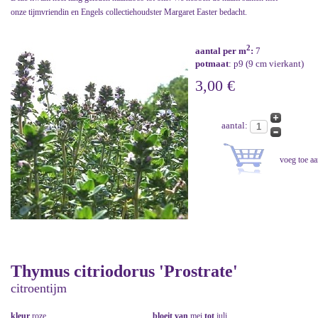
onze tijmvriendin en Engels collectiehoudster Margaret Easter bedacht.
2
aantal per m
:
7
potmaat
: p9 (9 cm vierkant)
3,00 €
aantal:
Thymus citriodorus 'Prostrate'
citroentijm
kleur
roze
bloeit van
mei
tot
juli