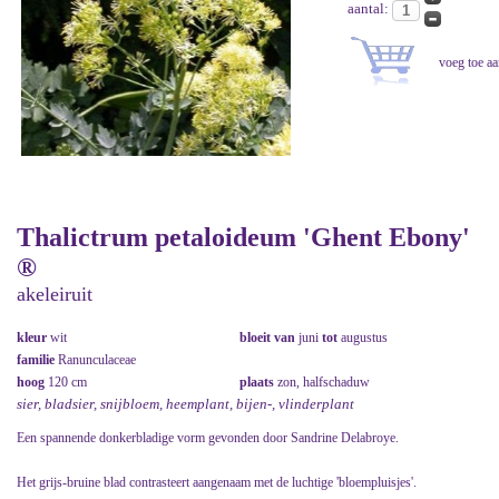
aantal:
Thalictrum petaloideum 'Ghent Ebony'
®
akeleiruit
kleur
wit
bloeit van
juni
tot
augustus
familie
Ranunculaceae
hoog
120 cm
plaats
zon, halfschaduw
sier, bladsier, snijbloem, heemplant, bijen-, vlinderplant
Een spannende donkerbladige vorm gevonden door Sandrine Delabroye.
Het grijs-bruine blad contrasteert aangenaam met de luchtige 'bloempluisjes'.