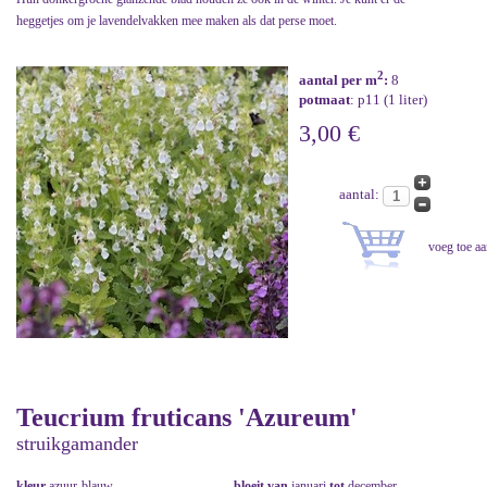
heggetjes om je lavendelvakken mee maken als dat perse moet.
2
aantal per m
:
8
potmaat
: p11 (1 liter)
3,00 €
aantal:
Teucrium fruticans 'Azureum'
struikgamander
kleur
azuur-blauw
bloeit van
januari
tot
december