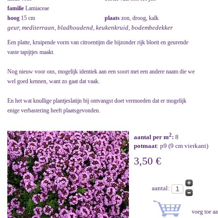
familie
Lamiaceae
hoog
15 cm
plaats
zon, droog, kalk
geur, mediterraan, bladhoudend, keukenkruid, bodembedekker
Een platte, kruipende vorm van citroentijm die bijzonder rijk bloeit en geurende
vaste tapijtjes maakt.
Nog nieuw voor ons, mogelijk identiek aan een soort met een andere naam die we
wel goed kennen, want zo gaat dat vaak.
En het wat knullige plantjeslatijn bij ontvangst doet vermoeden dat er mogelijk
enige verbastering heeft plaatsgevonden.
2
aantal per m
:
8
potmaat
: p9 (9 cm vierkant)
3,50 €
aantal: