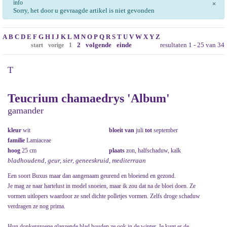
info
×
Sorry, het door u gevraagde artikel is niet gevonden
A
B
C
D
E
F
G
H
I
J
K
L
M
N
O
P
Q
R
S
T
U
V
W
X
Y
Z
2
volgende
einde
resultaten 1 - 25 van 34
start
vorige
1
T
Teucrium chamaedrys 'Album'
gamander
kleur
wit
bloeit van
juli
tot
september
familie
Lamiaceae
hoog
25 cm
plaats
zon, halfschaduw, kalk
bladhoudend, geur, sier, geneeskruid, mediterraan
Een soort Buxus maar dan aangenaam geurend en bloeiend en gezond.
Je mag ze naar hartelust in model snoeien, maar ik zou dat na de bloei doen. Ze
vormen uitlopers waardoor ze snel dichte polletjes vormen. Zelfs droge schaduw
verdragen ze nog prima.
Hun donkergroene glanzende blad houden ze ook in de winter. Je kunt er de