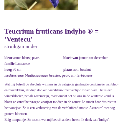
Teucrium fruticans Indyho ® =
'Ventecu'
struikgamander
kleur
azuur-blauw, paars
bloeit van
januari
tot
december
familie
Lamiaceae
hoog
70 cm
plaats
zon, beschut
mediterrane bladhoudende heester, geur, winterbloeier
Wat mij betreft de absolute winnaar in de categorie geslaagde combinatie van blad-
en bloemkleur, dit diep donker paarsblauw met verfijnd zilver blad. Het is een
winterbloeier, net als rozemarijn, maar omdat het bij ons in de winter te koud is
bloeit ze vanaf het vroege voorjaar tot diep in de zomer. Je snoeit haar dus niet in
het voorjaar. Ze is een verbetering van de verbluffend mooie 'Azureum' met nog
grotere bloemen.
Enig minpuntje: Ze mocht wat mij betreft anders heten. Ik denk aan 'Indigo'.