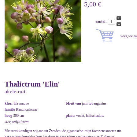
5,00 €
aantal:
Thalictrum 'Elin'
akeleiruit
kleur
lila-mauve
bloeit van
juni
tot
augustus
familie
Ranunculaceae
hoog
300 cm
plaats
vocht, halfschaduw
sier, snijbloem
Met trots kondigen wij aan uit Zweden: de gigantische. mijn favoriete soorten uit