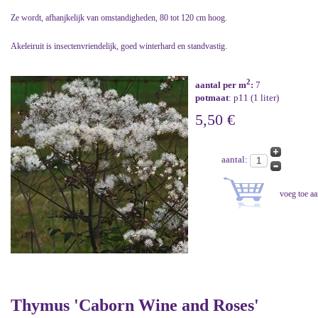
Ze wordt, afhanjkelijk van omstandigheden, 80 tot 120 cm hoog.
Akeleiruit is insectenvriendelijk, goed winterhard en standvastig.
2
aantal per m
:
7
potmaat
: p11 (1 liter)
5,50 €
aantal:
Thymus 'Caborn Wine and Roses'