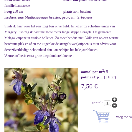
familie
Lamiaceae
hoog
250 cm
plaats
zon, beschut
mediterrane bladhoudende heester, geur, winterbloeier
Sinds ik haar voor het eerst zag ben ik verliefd. In het grijze schaduwtuintje van
Margery Fish zag ik haar met twee meter lange slappe stengels. De gemeente
Malaga knipt ze in strakke bolletjes. Zo moet het dus niet. Volle zon op een warme
beschutte plek en af en toe uitgebloeide stengels wegknippen is mijn advies voor
deze zilverbladige schoonheid dan kan ze bijna het hele jaar bloeien.
'Azureum' heeft extra grote diep donkere bloemen.
2
aantal per m
:
5
potmaat
: p11 (1 liter)
7,50 €
aantal: