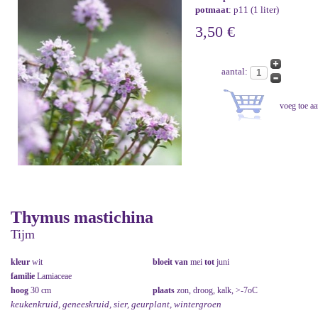
potmaat
: p11 (1 liter)
3,50 €
aantal:
Thymus mastichina
Tijm
kleur
wit
bloeit van
mei
tot
juni
familie
Lamiaceae
hoog
30 cm
plaats
zon, droog, kalk, >-7oC
keukenkruid, geneeskruid, sier, geurplant, wintergroen