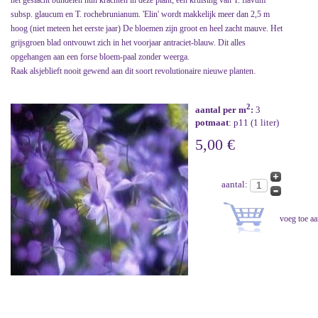
het geslacht bundelen hun krachten in deze plant; een kruising van T. flavum
subsp. glaucum en T. rochebrunianum. 'Elin' wordt makkelijk meer dan 2,5 m
hoog (niet meteen het eerste jaar) De bloemen zijn groot en heel zacht mauve. Het
grijsgroen blad ontvouwt zich in het voorjaar antraciet-blauw. Dit alles
opgehangen aan een forse bloem-paal zonder weerga.
Raak alsjeblieft nooit gewend aan dit soort revolutionaire nieuwe planten.
2
aantal per m
:
3
potmaat
: p11 (1 liter)
5,00 €
aantal: