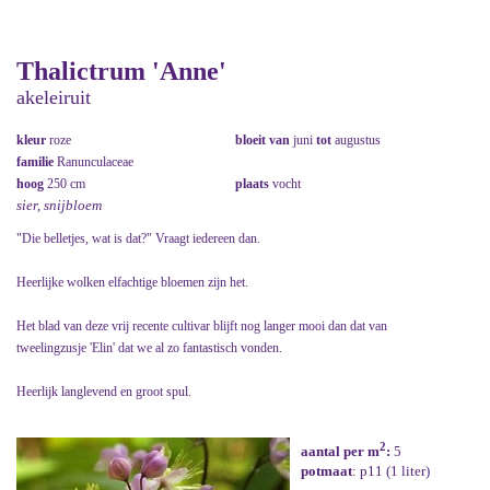
Thalictrum 'Anne'
akeleiruit
kleur
roze
bloeit van
juni
tot
augustus
familie
Ranunculaceae
hoog
250 cm
plaats
vocht
sier, snijbloem
"Die belletjes, wat is dat?" Vraagt iedereen dan.
Heerlijke wolken elfachtige bloemen zijn het.
Het blad van deze vrij recente cultivar blijft nog langer mooi dan dat van
tweelingzusje 'Elin' dat we al zo fantastisch vonden.
Heerlijk langlevend en groot spul.
2
aantal per m
:
5
potmaat
: p11 (1 liter)