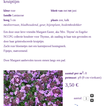
kruiptijm
kleur
roze
bloeit van
mei
tot
juni
familie
Lamiaceae
hoog
5 cm
plaats
zon, kalk
mediterraan, bladhoudend, geur, bijenplant, bodembedekker
Een door onze lieve vriendin Margaret Easter, aka 'Mrs. Thyme' en Engelse
NCCPG collectie houdster voor Thymus, als zaailing in haar tuin gevonden en
door haar geïntroduceerde kruiptijm.
Zacht roze bloemetjes met een karmijnrood honingmerk.
Fijntjes, matvormend.
Door Margaret aanbevolen tussen stenen langs een pad.
2
aantal per m
:
8
potmaat
: p9 (9 cm vierkant)
3,50 €
aantal: