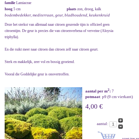
familie
Lamiaceae
hoog
5 cm
plaats
zon, droog, kalk
bodembedekker, mediterraan, geur, bladhoudend, keukenkruid
Deze het sterkst van allemaal naar citroen geurende tijm is officieel geen
citroentijm. De geur is precies die van citroenverbena of verveine (Aloysia
triphylla).
En die ruikt meer naar citroen dan citroen zelf naar citroen geurt.
Sterk en makkelijk, zeer vol en bossig groeiend.
Vooral die Goddelijke geur is onovertroffen.
2
aantal per m
:
7
potmaat
: p9 (9 cm vierkant)
4,00 €
aantal: