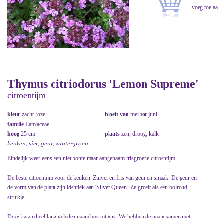
Thymus citriodorus 'Lemon Supreme'
citroentijm
kleur
zacht-roze
bloeit van
mei
tot
juni
familie
Lamiaceae
hoog
25 cm
plaats
zon, droog, kalk
keuken, sier, geur, wintergroen
Eindelijk weer eens een niet bonte maar aangenaam frisgroene citroentijm.
De beste citroentijm voor de keuken. Zuiver en fris van geur en smaak. De geur en
de vorm van de plant zijn identiek aan 'Silver Queen'. Ze groeit als een bolrond
struikje.
Deze kwam heel lang geleden naamloos tot ons. We hebben de naam samen met