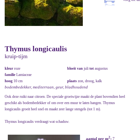
Thymus longicaulis
kruip-tijm
kleur
roze
bloeit van
juli
tot
augustus
familie
Lamiaceae
hoog
10 cm
plaats
zon, droog, kalk
bodembedekker, mediterraan, geur, bladhoudend
Ook deze ruikt naar citroen. De speciale groeiwijze maakt de plant bovendien heel
geschikt als bodembedekker of om over een muur te laten hangen. Thymus
longicaulis groeit heel snel en maakt zeer lange stengels (tot 1 m).
Thymus longicaulis verdraagt wat schaduw.
2
aantal per m
:
7