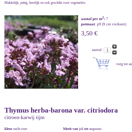
Makkelijk, pittig, heerlijk en ook geschikt voor vegetariërs.
2
aantal per m
:
7
potmaat
: p9 (9 cm vierkant)
3,50 €
aantal:
Thymus herba-barona var. citriodora
citroen-karwij tijm
kleur
zacht roze
bloeit van
juli
tot
augustus