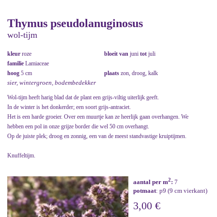
Thymus pseudolanuginosus
wol-tijm
kleur
roze
bloeit van
juni
tot
juli
familie
Lamiaceae
hoog
5 cm
plaats
zon, droog, kalk
sier, wintergroen, bodembedekker
Wol-tijm heeft harig blad dat de plant een grijs-viltig uiterlijk geeft.
In de winter is het donkerder; een soort grijs-antraciet.
Het is een harde groeier. Over een muurtje kan ze heerlijk gaan overhangen. We
hebben een pol in onze grijze border die wel 50 cm overhangt.
Op de juiste plek; droog en zonnig, een van de meest standvastige kruiptijmen.
Knuffeltijm.
2
aantal per m
:
7
potmaat
: p9 (9 cm vierkant)
3,00 €