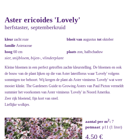
Aster ericoides 'Lovely'
herfstaster, septemberkruid
kleur
zacht roze
bloeit van
augustus
tot
oktober
familie
Asteraceae
hoog
60 cm
plaats
zon, halfschaduw
sier, snijbloem, bijen-, vlinderplant
Kleine bloemen in een perfect getroffen zachte kleurstelling. De bloemen en ook
de bouw van de plant lijken op die van Aster lateriflorus waar 'Lovely' volgens
sommigen toe behoort. Wij kregen de plant als Aster vimineus 'Lovely' wat weer
mooier klinkt. The Gardeners Guide to Growing Asters van Paul Picton vermeldt
summier het voorkomen van Aster vimineus 'Lovely' in Noord Amerika.
Zeer rijk bloeiend, fijn kort van steel.
Lieflijke wolkjes.
2
aantal per m
:
7
potmaat
: p11 (1 liter)
4,50 €