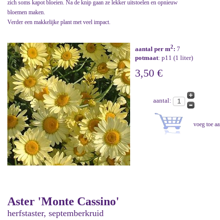
zich soms kapot bloeien. Na de knip gaan ze lekker uitstoelen en opnieuw
bloemen maken.
Verder een makkelijke plant met veel impact.
2
aantal per m
:
7
potmaat
: p11 (1 liter)
3,50 €
aantal:
Aster 'Monte Cassino'
herfstaster, septemberkruid