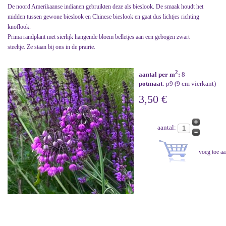
De noord Amerikaanse indianen gebruikten deze als bieslook. De smaak houdt het
midden tussen gewone bieslook en Chinese bieslook en gaat dus lichtjes richting
knoflook.
Prima randplant met sierlijk hangende bloem belletjes aan een gebogen zwart
steeltje. Ze staan bij ons in de prairie.
2
aantal per m
:
8
potmaat
: p9 (9 cm vierkant)
3,50 €
aantal: