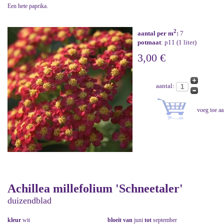
Een hete paprika.
2
aantal per m
:
7
potmaat
: p11 (1 liter)
3,00 €
aantal:
Achillea millefolium 'Schneetaler'
duizendblad
kleur
wit
bloeit van
juni
tot
september