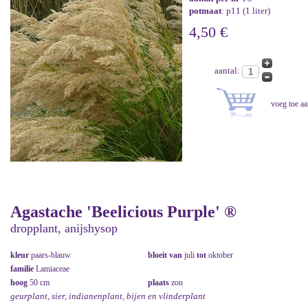
potmaat
: p11 (1 liter)
4,50 €
aantal:
Agastache 'Beelicious Purple' ®
dropplant, anijshysop
kleur
paars-blauw
bloeit van
juli
tot
oktober
familie
Lamiaceae
hoog
50 cm
plaats
zon
geurplant, sier, indianenplant, bijen en vlinderplant