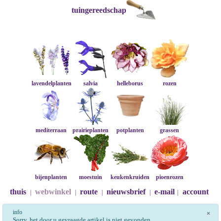
tuingereedschap
lavendelplanten
salvia
helleborus
rozen
mediterraan
prairieplanten
potplanten
grassen
bijenplanten
moestuin
keukenkruiden
pioenrozen
thuis
webwinkel
route
nieuwsbrief
e-mail
account
|
|
|
|
|
info
×
Sorry, het door u gevraagde artikel is niet gevonden