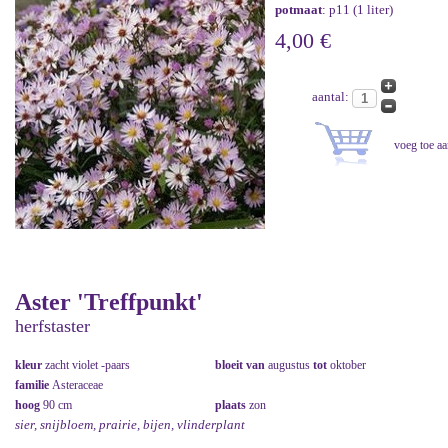
potmaat
: p11 (1 liter)
4,00 €
aantal:
Aster 'Treffpunkt'
herfstaster
kleur
zacht violet -paars
bloeit van
augustus
tot
oktober
familie
Asteraceae
hoog
90 cm
plaats
zon
sier, snijbloem, prairie, bijen, vlinderplant