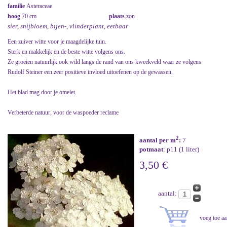
familie
Asteraceae
hoog
70 cm
plaats
zon
sier, snijbloem, bijen-, vlinderplant, eetbaar
Een zuiver witte voor je maagdelijke tuin.
Sterk en makkelijk en de beste witte volgens ons.
Ze groeien natuurlijk ook wild langs de rand van ons kweekveld waar ze volgens
Rudolf Steiner een zeer positieve invloed uitoefenen op de gewassen.
Het blad mag door je omelet.
Verbeterde natuur, voor de waspoeder reclame
2
aantal per m
:
7
potmaat
: p11 (1 liter)
3,50 €
aantal: