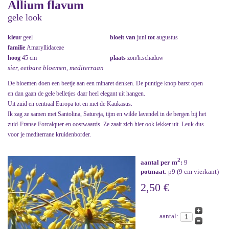
Allium flavum
gele look
kleur
geel
bloeit van
juni
tot
augustus
familie
Amaryllidaceae
hoog
45 cm
plaats
zon/h.schaduw
sier, eetbare bloemen, mediterraan
De bloemen doen een beetje aan een minaret denken. De puntige knop barst open
en dan gaan de gele belletjes daar heel elegant uit hangen.
Uit zuid en centraal Europa tot en met de Kaukasus.
Ik zag ze samen met Santolina, Satureja, tijm en wilde lavendel in de bergen bij het
zuid-Franse Forcalquer en oostwaards. Ze zaait zich hier ook lekker uit. Leuk dus
voor je mediterrane kruidenborder.
2
aantal per m
:
9
potmaat
: p9 (9 cm vierkant)
2,50 €
aantal: