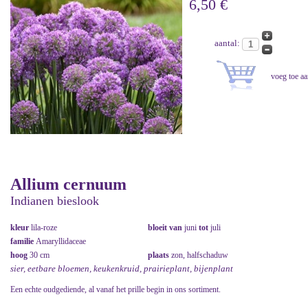
6,50 €
aantal:
Allium cernuum
Indianen bieslook
kleur
lila-roze
bloeit van
juni
tot
juli
familie
Amaryllidaceae
hoog
30 cm
plaats
zon, halfschaduw
sier, eetbare bloemen, keukenkruid, prairieplant, bijenplant
Een echte oudgediende, al vanaf het prille begin in ons sortiment.