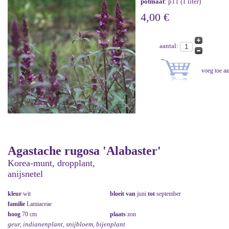
potmaat
: p11 (1 liter)
4,00 €
aantal:
Agastache rugosa 'Alabaster'
Korea-munt, dropplant,
anijsnetel
kleur
wit
bloeit van
juni
tot
september
familie
Lamiaceae
hoog
70 cm
plaats
zon
geur, indianenplant, snijbloem, bijenplant