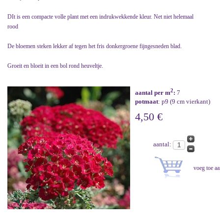
DIt is een compacte volle plant met een indrukwekkende kleur. Net niet helemaal
rood
De bloemen steken lekker af tegen het fris donkergroene fijngesneden blad.
Groeit en bloeit in een bol rond heuveltje.
2
aantal per m
:
7
potmaat
: p9 (9 cm vierkant)
4,50 €
aantal: