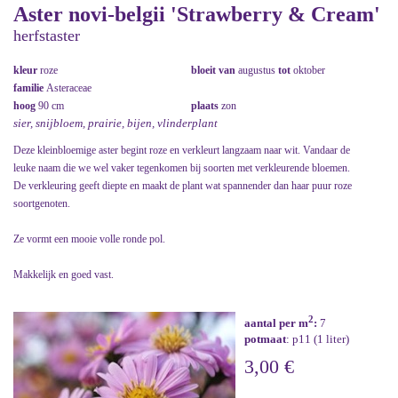
Aster novi-belgii 'Strawberry & Cream'
herfstaster
kleur
roze
bloeit van
augustus
tot
oktober
familie
Asteraceae
hoog
90 cm
plaats
zon
sier, snijbloem, prairie, bijen, vlinderplant
Deze kleinbloemige aster begint roze en verkleurt langzaam naar wit. Vandaar de
leuke naam die we wel vaker tegenkomen bij soorten met verkleurende bloemen.
De verkleuring geeft diepte en maakt de plant wat spannender dan haar puur roze
soortgenoten.
Ze vormt een mooie volle ronde pol.
Makkelijk en goed vast.
2
aantal per m
:
7
potmaat
: p11 (1 liter)
3,00 €