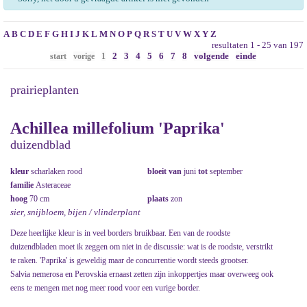
A
B
C
D
E
F
G
H
I
J
K
L
M
N
O
P
Q
R
S
T
U
V
W
X
Y
Z
resultaten 1 - 25 van 197
2
3
4
5
6
7
8
volgende
einde
start
vorige
1
prairieplanten
Achillea millefolium 'Paprika'
duizendblad
kleur
scharlaken rood
bloeit van
juni
tot
september
familie
Asteraceae
hoog
70 cm
plaats
zon
sier, snijbloem, bijen / vlinderplant
Deze heerlijke kleur is in veel borders bruikbaar. Een van de roodste
duizendbladen moet ik zeggen om niet in de discussie: wat is de roodste, verstrikt
te raken. 'Paprika' is geweldig maar de concurrentie wordt steeds grootser.
Salvia nemerosa en Perovskia ernaast zetten zijn inkoppertjes maar overweeg ook
eens te mengen met nog meer rood voor een vurige border.