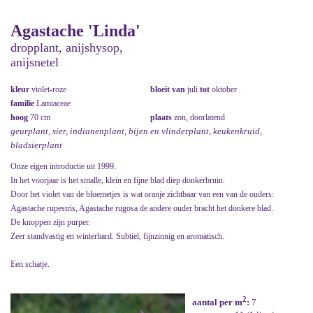
Agastache 'Linda'
dropplant, anijshysop,
anijsnetel
kleur
violet-roze
bloeit van
juli
tot
oktober
familie
Lamiaceae
hoog
70 cm
plaats
zon, doorlatend
geurplant, sier, indianenplant, bijen en vlinderplant, keukenkruid,
bladsierplant
Onze eigen introductie uit 1999.
In het voorjaar is het smalle, klein en fijne blad diep donkerbruin.
Door het violet van de bloemetjes is wat oranje zichtbaar van een van de ouders:
Agastache rupestris, Agastache rugosa de andere ouder bracht het donkere blad.
De knoppen zijn purper.
Zeer standvastig en winterhard. Subtiel, fijnzinnig en aromatisch.
Een schatje.
2
aantal per m
:
7