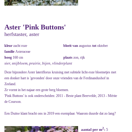
Aster 'Pink Buttons'
herfstaster, aster
kleur
zacht roze
bloeit van
augustus
tot
oktober
familie
Asteraceae
hoog
160 cm
plaats
zon, rijk
sier, snijbloem, prairie, bijen, vlinderplant
Deze bijzondere Aster lateriflorus kruising met subtiele licht-roze bloemetjes met
een donker hart is 'gevonden' door onze vrienden van de Ferdinandushof in
Zeeland.
Ze vormt in het najaar een grote berg bloemen.
'Pink Buttons' is ook onderscheiden: 2011 - Beste plant Beervelde, 2013 - Mérite
de Courson.
Een Duitse klant bracht ons in 2019 een exemplaar. Waarom duurde dat zo lang?
2
aantal per m
:
5