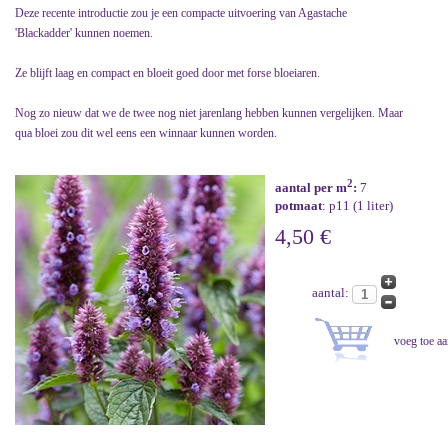
Deze recente introductie zou je een compacte uitvoering van Agastache
'Blackadder' kunnen noemen.
Ze blijft laag en compact en bloeit goed door met forse bloeiaren.
Nog zo nieuw dat we de twee nog niet jarenlang hebben kunnen vergelijken. Maar
qua bloei zou dit wel eens een winnaar kunnen worden.
2
aantal per m
:
7
potmaat
: p11 (1 liter)
4,50 €
aantal: