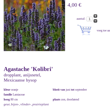
4,00 €
aantal:
Agastache 'Kolibri'
dropplant, anijsnetel,
Mexicaanse hysop
kleur
oranje
bloeit van
juni
tot
september
familie
Lamiaceae
hoog
80 cm
plaats
zon, doorlatend
geur, bijen-, vlinder-, prairieplant