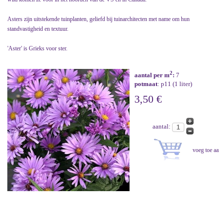
Asters zijn uitstekende tuinplanten, geliefd bij tuinarchitecten met name om hun
standvastigheid en textuur.
'Aster' is Grieks voor ster.
2
aantal per m
:
7
potmaat
: p11 (1 liter)
3,50 €
aantal: