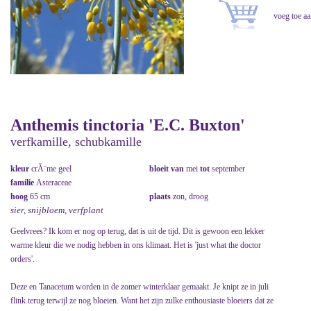
Anthemis tinctoria 'E.C. Buxton'
verfkamille, schubkamille
kleur
crÃ¨me geel
bloeit van
mei
tot
september
familie
Asteraceae
hoog
65 cm
plaats
zon, droog
sier, snijbloem, verfplant
Geelvrees? Ik kom er nog op terug, dat is uit de tijd. Dit is gewoon een lekker
warme kleur die we nodig hebben in ons klimaat. Het is 'just what the doctor
orders'.
Deze en Tanacetum worden in de zomer winterklaar gemaakt. Je knipt ze in juli
flink terug terwijl ze nog bloeien. Want het zijn zulke enthousiaste bloeiers dat ze