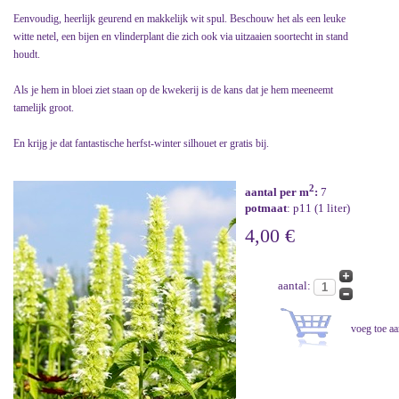
Eenvoudig, heerlijk geurend en makkelijk wit spul. Beschouw het als een leuke
witte netel, een bijen en vlinderplant die zich ook via uitzaaien soortecht in stand
houdt.
Als je hem in bloei ziet staan op de kwekerij is de kans dat je hem meeneemt
tamelijk groot.
En krijg je dat fantastische herfst-winter silhouet er gratis bij.
2
aantal per m
:
7
potmaat
: p11 (1 liter)
4,00 €
aantal: