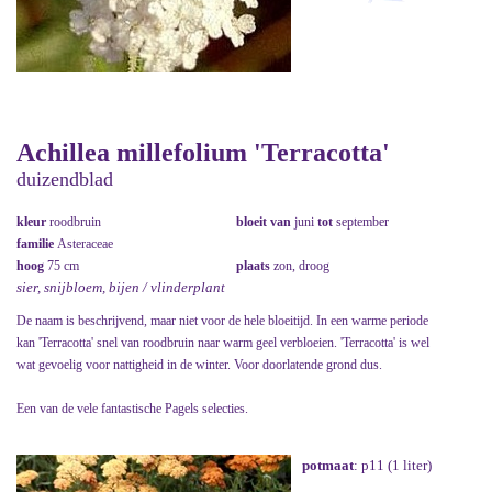
Achillea millefolium 'Terracotta'
duizendblad
kleur
roodbruin
bloeit van
juni
tot
september
familie
Asteraceae
hoog
75 cm
plaats
zon, droog
sier, snijbloem, bijen / vlinderplant
De naam is beschrijvend, maar niet voor de hele bloeitijd. In een warme periode
kan 'Terracotta' snel van roodbruin naar warm geel verbloeien. 'Terracotta' is wel
wat gevoelig voor nattigheid in de winter. Voor doorlatende grond dus.
Een van de vele fantastische Pagels selecties.
potmaat
: p11 (1 liter)