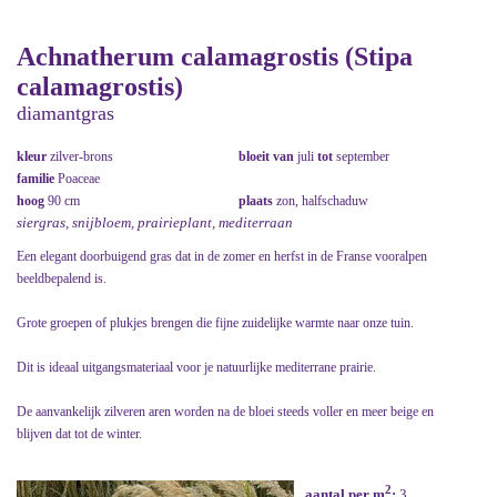
Achnatherum calamagrostis (Stipa
calamagrostis)
diamantgras
kleur
zilver-brons
bloeit van
juli
tot
september
familie
Poaceae
hoog
90 cm
plaats
zon, halfschaduw
siergras, snijbloem, prairieplant, mediterraan
Een elegant doorbuigend gras dat in de zomer en herfst in de Franse vooralpen
beeldbepalend is.
Grote groepen of plukjes brengen die fijne zuidelijke warmte naar onze tuin.
Dit is ideaal uitgangsmateriaal voor je natuurlijke mediterrane prairie.
De aanvankelijk zilveren aren worden na de bloei steeds voller en meer beige en
blijven dat tot de winter.
2
aantal per m
:
3