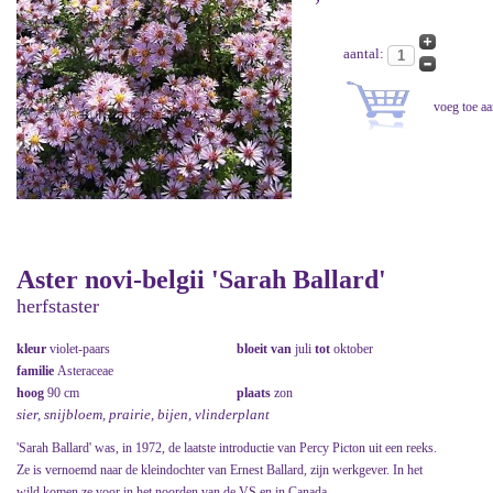
aantal:
Aster novi-belgii 'Sarah Ballard'
herfstaster
kleur
violet-paars
bloeit van
juli
tot
oktober
familie
Asteraceae
hoog
90 cm
plaats
zon
sier, snijbloem, prairie, bijen, vlinderplant
'Sarah Ballard' was, in 1972, de laatste introductie van Percy Picton uit een reeks.
Ze is vernoemd naar de kleindochter van Ernest Ballard, zijn werkgever. In het
wild komen ze voor in het noorden van de VS en in Canada.