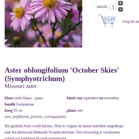
aantal:
Aster oblongifolium 'October Skies'
(Symphyotrichum)
Missouri aster
kleur
violet blauw - paars
bloeit van
september
tot
november
familie
Geraniaceae
hoog
45 cm
plaats
zon
sier, snijbloem, prairie, cottageplant
Het geslacht Aster wordt herzien. Deze is volgens de laatste inzichten omgedoopt
naar het interessant klinkende Symphyotrichum. Om verwarring te voorkomen
volgen we voorlopig de oude naamgeving.