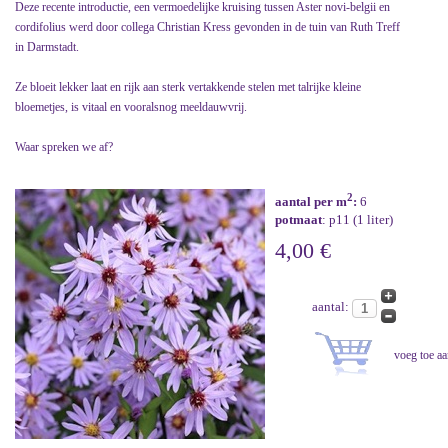
Deze recente introductie, een vermoedelijke kruising tussen Aster novi-belgii en
cordifolius werd door collega Christian Kress gevonden in de tuin van Ruth Treff
in Darmstadt.
Ze bloeit lekker laat en rijk aan sterk vertakkende stelen met talrijke kleine
bloemetjes, is vitaal en vooralsnog meeldauwvrij.
Waar spreken we af?
2
aantal per m
:
6
potmaat
: p11 (1 liter)
4,00 €
aantal: