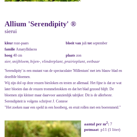
Allium 'Serendipity' ®
sierui
kleur
roze-paars
bloeit van
juli
tot
september
familie
Amaryllidacea
hoog
40 cm
plaats
zon
sier, snijbloem, bijen-, vlinderplant, prairieplant, eetbaar
'Serendipity' is een mutant van de spectaculaire 'Millenium' met iets blauw blad en
dezelfde bloemen.
Wij zijn dol op deze reuzen biesloken en testen ze allemaal. Het fijne is dat ze wat
later bloeien dan de reuzen trommelstokken en dat het blad gezond blijft. De
bloemen zijn kleiner maar daarvoor aanzienlijk talrijker. Dit is de allerbeste.
Serendipiteit is volgens schrijver J. Comroe
"Het zoeken naar een speld in een hooiberg, en eruit rollen met een boerenmeid."
2
aantal per m
:
7
potmaat
: p11 (1 liter)