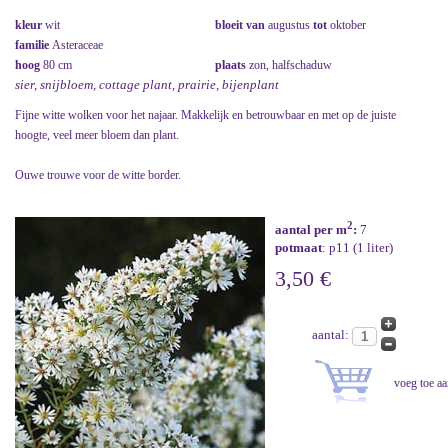
kleur
wit
bloeit van
augustus
tot
oktober
familie
Asteraceae
hoog
80 cm
plaats
zon, halfschaduw
sier, snijbloem, cottage plant, prairie, bijenplant
Fijne witte wolken voor het najaar. Makkelijk en betrouwbaar en met op de juiste
hoogte, veel meer bloem dan plant.
Ouwe trouwe voor de witte border.
2
aantal per m
:
7
potmaat
: p11 (1 liter)
3,50 €
aantal: