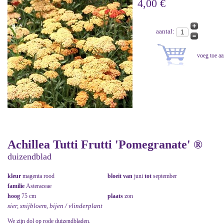
4,00 €
aantal:
Achillea Tutti Frutti 'Pomegranate' ®
duizendblad
kleur
magenta rood
bloeit van
juni
tot
september
familie
Asteraceae
hoog
75 cm
plaats
zon
sier, snijbloem, bijen / vlinderplant
We zijn dol op rode duizendbladen.