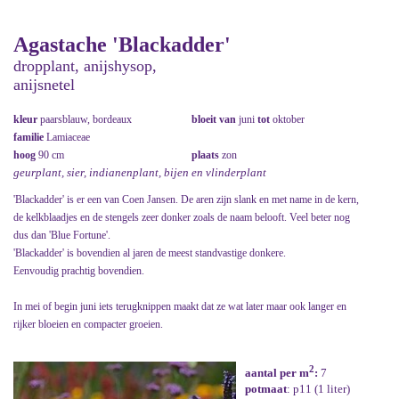
Agastache 'Blackadder'
dropplant, anijshysop,
anijsnetel
kleur
paarsblauw, bordeaux
bloeit van
juni
tot
oktober
familie
Lamiaceae
hoog
90 cm
plaats
zon
geurplant, sier, indianenplant, bijen en vlinderplant
'Blackadder' is er een van Coen Jansen. De aren zijn slank en met name in de kern,
de kelkblaadjes en de stengels zeer donker zoals de naam belooft. Veel beter nog
dus dan 'Blue Fortune'.
'Blackadder' is bovendien al jaren de meest standvastige donkere.
Eenvoudig prachtig bovendien.
In mei of begin juni iets terugknippen maakt dat ze wat later maar ook langer en
rijker bloeien en compacter groeien.
2
aantal per m
:
7
potmaat
: p11 (1 liter)