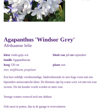
Agapanthus 'Windsor Grey'
Afrikaanse lelie
kleur
violet-grijs-wit
bloeit van
juli
tot
september
familie
Agapanthaceae
hoog
120 cm
plaats
zon
sier, snijbloem, potplant
Een best redelijk vorstbestendige, bladverliezende en zeer hoge vorm met een
bijzondere aristocratische kleur. De bloemen zijn bij warm weer wit met een roze
zweem. Als het kouder wordt worden ze meer roze.
Strenge winters evenwel toch iets dekken.
Ook mooi in potten, dan in de garage te overwinteren.