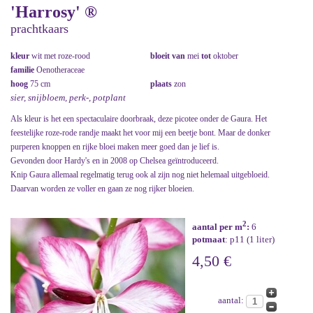
'Harrosy' ®
prachtkaars
kleur
wit met roze-rood
bloeit van
mei
tot
oktober
familie
Oenotheraceae
hoog
75 cm
plaats
zon
sier, snijbloem, perk-, potplant
Als kleur is het een spectaculaire doorbraak, deze picotee onder de Gaura. Het
feestelijke roze-rode randje maakt het voor mij een beetje bont. Maar de donker
purperen knoppen en rijke bloei maken meer goed dan je lief is.
Gevonden door Hardy's en in 2008 op Chelsea geïntroduceerd.
Knip Gaura allemaal regelmatig terug ook al zijn nog niet helemaal uitgebloeid.
Daarvan worden ze voller en gaan ze nog rijker bloeien.
2
aantal per m
:
6
potmaat
: p11 (1 liter)
4,50 €
aantal: