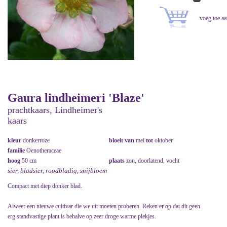
Gaura lindheimeri 'Blaze'
prachtkaars, Lindheimer's
kaars
kleur
donkerroze
bloeit van
mei
tot
oktober
familie
Oenotheraceae
hoog
50 cm
plaats
zon, doorlatend, vocht
sier, bladsier, roodbladig, snijbloem
Compact met diep donker blad.
Alweer een nieuwe cultivar die we uit moeten proberen. Reken er op dat dit geen
erg standvastige plant is behalve op zeer droge warme plekjes.