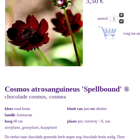
3,50 €
aantal:
Cosmos atrosanguineus 'Spellbound' ®
chocolade cosmos, cosmea
kleur
rood-bruin
bloeit van
juni
tot
oktober
familie
Asteraceae
hoog
60 cm
plaats
pot, vorstvrij >-6, zon
sierplant, geurplant, kuipplant
De sterkst naar chocolade geurende heeft amper nog chocolade bruin nodig. Deze