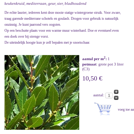
keukenkruid, mediterraan, geur, sier, bladhoudend
De echte laurier, iedereen kent deze mooie statige wintergroene struik. Voor zware,
traag garende mediterrane schotels en goulash. Drogen voor gebruik is natuurlijk
onzinnig. Je kunt jaarrond vers oogsten.
Op een beschutte plaats voor een warme muur winterhard. Doe er eventueel even
een doek over bij strenge vorst.
De uiteindelijk hoogte kun je zelf bepalen met je snoeischaar.
2
aantal per m
:
1
potmaat
: grote pot 3 liter
(C3)
10,50 €
aantal: