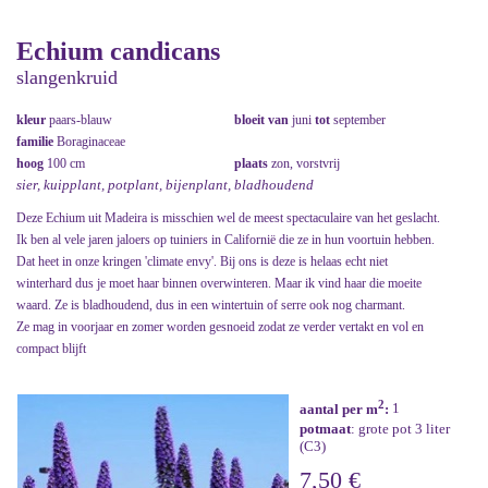
Echium candicans
slangenkruid
kleur
paars-blauw
bloeit van
juni
tot
september
familie
Boraginaceae
hoog
100 cm
plaats
zon, vorstvrij
sier, kuipplant, potplant, bijenplant, bladhoudend
Deze Echium uit Madeira is misschien wel de meest spectaculaire van het geslacht.
Ik ben al vele jaren jaloers op tuiniers in Californië die ze in hun voortuin hebben.
Dat heet in onze kringen 'climate envy'. Bij ons is deze is helaas echt niet
winterhard dus je moet haar binnen overwinteren. Maar ik vind haar die moeite
waard. Ze is bladhoudend, dus in een wintertuin of serre ook nog charmant.
Ze mag in voorjaar en zomer worden gesnoeid zodat ze verder vertakt en vol en
compact blijft
2
aantal per m
:
1
potmaat
: grote pot 3 liter
(C3)
7,50 €