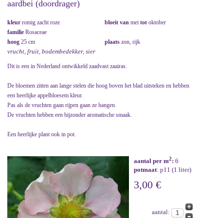
aardbei (doordrager)
kleur
romig zacht roze
bloeit van
mei
tot
oktober
familie
Rosaceae
hoog
25 cm
plaats
zon, rijk
vrucht, fruit, bodembedekker, sier
Dit is een in Nederland ontwikkeld zaadvast zaairas.
De bloemen zitten aan lange stelen die hoog boven het blad uitsteken en hebben
een heerlijke appelbloesem kleur.
Pas als de vruchten gaan rijpen gaan ze hangen.
De vruchten hebben een bijzonder aromatische smaak.
Een heerlijke plant ook in pot.
2
aantal per m
:
6
potmaat
: p11 (1 liter)
3,00 €
aantal: