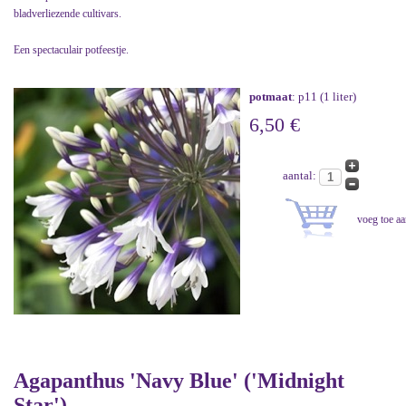
bladverliezende cultivars.
Een spectaculair potfeestje.
potmaat
: p11 (1 liter)
6,50 €
aantal:
Agapanthus 'Navy Blue' ('Midnight
Star')