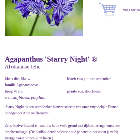
Agapanthus 'Starry Night' ®
Afrikaanse lelie
kleur
diep blauw
bloeit van
juni
tot
september
familie
Agapanthaceae
hoog
70 cm
plaats
zon, doorlatend
sier, snijbloem, potplant
'Starry Night' is een zeer donker blauwe selectie van onze vriendelijke Franse
bondgenoot Antoine Breuvart.
Ze is bladverliezend en kan dus in de volle grond met tijdens strenge vorst een
beschermlaagje. (De bladhoudende selectie houd je beter in pot zodat je ze bij
strenge vorst binnen kunt halen.)