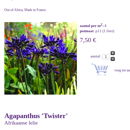
Out of Africa, Made in France.
2
aantal per m
:
4
potmaat
: p11 (1 liter)
7,50 €
aantal:
Agapanthus 'Twister'
Afrikaanse lelie