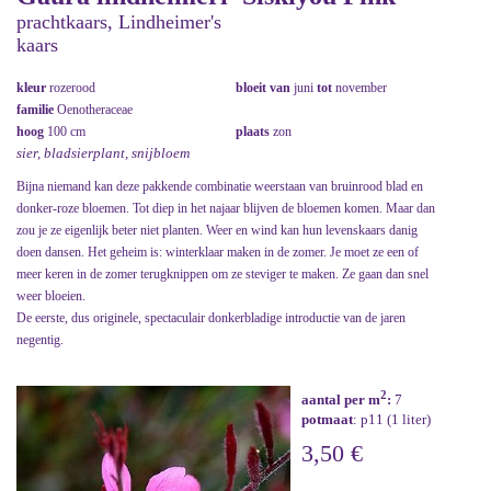
prachtkaars, Lindheimer's
kaars
kleur
rozerood
bloeit van
juni
tot
november
familie
Oenotheraceae
hoog
100 cm
plaats
zon
sier, bladsierplant, snijbloem
Bijna niemand kan deze pakkende combinatie weerstaan van bruinrood blad en
donker-roze bloemen. Tot diep in het najaar blijven de bloemen komen. Maar dan
zou je ze eigenlijk beter niet planten. Weer en wind kan hun levenskaars danig
doen dansen. Het geheim is: winterklaar maken in de zomer. Je moet ze een of
meer keren in de zomer terugknippen om ze steviger te maken. Ze gaan dan snel
weer bloeien.
De eerste, dus originele, spectaculair donkerbladige introductie van de jaren
negentig.
2
aantal per m
:
7
potmaat
: p11 (1 liter)
3,50 €