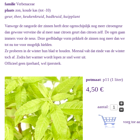
familie
Verbenaceae
plaats
zon, koude kas (tot -10)
geur, thee, keukenkruid, badkruid, kuipplant
Vanwege de rangorde der zinnen heeft deze ogenschijnlijk nog meer citroengeur
dan gewone verveine die al meer naar citroen geurt dan citroen zelf. De ogen gaan
immers voor de neus. Deze geelbladige vorm prikkelt de zinnen nog meer dan we
tot nu toe voor mogelijk hielden.
Ze proberen in de winter hun blad te houden. Meestal valt dat einde van de winter
toch af. Zodra het warmer wordt lopen ze snel weer uit.
Officieel geen ijzerhard, wel ijzersterk.
potmaat
: p11 (1 liter)
4,50 €
aantal: