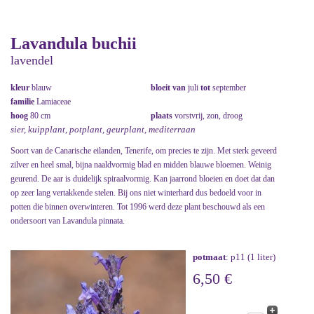
Lavandula buchii
lavendel
kleur
blauw
bloeit van
juli
tot
september
familie
Lamiaceae
hoog
80 cm
plaats
vorstvrij, zon, droog
sier, kuipplant, potplant, geurplant, mediterraan
Soort van de Canarische eilanden, Tenerife, om precies te zijn. Met sterk geveerd
zilver en heel smal, bijna naaldvormig blad en midden blauwe bloemen. Weinig
geurend. De aar is duidelijk spiraalvormig. Kan jaarrond bloeien en doet dat dan
op zeer lang vertakkende stelen. Bij ons niet winterhard dus bedoeld voor in
potten die binnen overwinteren. Tot 1996 werd deze plant beschouwd als een
ondersoort van Lavandula pinnata.
potmaat
: p11 (1 liter)
6,50 €