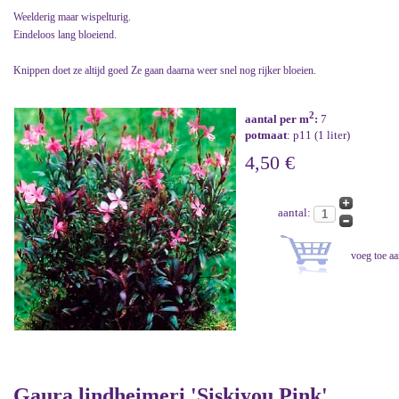
Weelderig maar wispelturig.
Eindeloos lang bloeiend.
Knippen doet ze altijd goed Ze gaan daarna weer snel nog rijker bloeien.
2
aantal per m
:
7
potmaat
: p11 (1 liter)
4,50 €
aantal:
Gaura lindheimeri 'Siskiyou Pink'