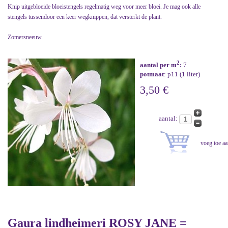
Knip uitgebloeide bloeistengels regelmatig weg voor meer bloei. Je mag ook alle
stengels tussendoor een keer wegknippen, dat versterkt de plant.
Zomersneeuw.
2
aantal per m
:
7
potmaat
: p11 (1 liter)
3,50 €
aantal:
Gaura lindheimeri ROSY JANE =