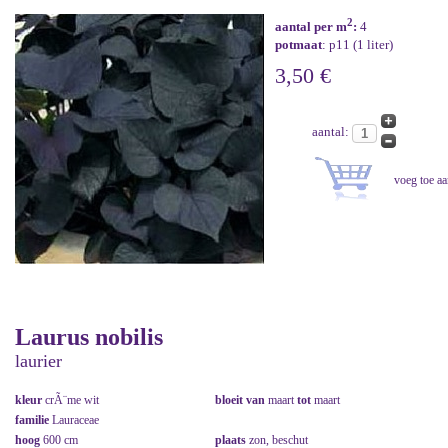
2
aantal per m
:
4
potmaat
: p11 (1 liter)
3,50 €
aantal:
Laurus nobilis
laurier
kleur
crÃ¨me wit
bloeit van
maart
tot
maart
familie
Lauraceae
hoog
600 cm
plaats
zon, beschut