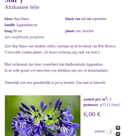
Afrikaanse lelie
kleur
diep blauw
bloeit van
juli
tot
september
familie
Agapanthaceae
hoog
60 cm
plaats
zon, beschut
sier, snijbloem, potplant
Zeer diep blauw met donkere stelen, ontstaan op de kwekerij van Bob Brown;
'Cotswolds Garden plants'. (Je hoort verderop nog vaak van hem.)
Blad verliezend, dus beter winterhard dan bladhoudende Agapanthus.
In de volle grond wel misschien wat afdekken met stro of dennentakken.
Natuurlijk ook zeer gemakkelijk in pot te houden. Dat staat zo klassiek.
2
aantal per m
:
5
potmaat
: p11 (1 liter)
6,00 €
aantal: