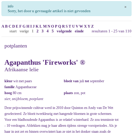
info
×
Sorry, het door u gevraagde artikel is niet gevonden
A
B
C
D
E
F
G
H
I
J
K
L
M
N
O
P
Q
R
S
T
U
V
W
X
Y
Z
2
3
4
5
volgende
einde
resultaten 1 - 25 van 110
start
vorige
1
potplanten
Agapanthus 'Fireworks' ®
Afrikaanse lelie
kleur
wit met paars
bloeit van
juli
tot
september
familie
Agapanthaceae
hoog
80 cm
plaats
zon, pot
sier, snijbloem, potplant
Deze prijswinnende cultivar werd in 2010 door Quinton en Andy van De Wet
geselecteerd. Ze bloeit tweekleurig met hangende bloemen in grote schermen.
Voor een bladhoudende Agapanthus is ze relatief winterhard. Ze zou tenminste tot
- 10 verdragen. Afdekken mag je haar alleen tijdens strenge vorstperiodes. Als je
haar in pot zet en binnen overwintert kan ze niet in het donker staan zoals de