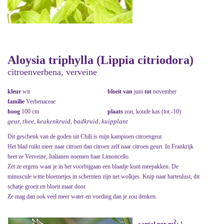
Aloysia triphylla (Lippia citriodora)
citroenverbena, verveine
kleur
wit
bloeit van
juni
tot
november
familie
Verbenaceae
hoog
100 cm
plaats
zon, koude kas (tot -10)
geur, thee, keukenkruid, badkruid, kuipplant
Dit geschenk van de goden uit Chili is mijn kampioen citroengeur.
Het blad ruikt meer naar citroen dan citroen zelf naar citroen geurt. In Frankrijk
heet ze Verveine, Italianen noemen haar Limoncello.
Zet ze ergens waar je in het voorbijgaan een blaadje kunt meepakken. De
minuscule witte bloemetjes in schermen zijn net wolkjes. Knip naar hartenlust, dit
schatje groeit en bloeit maar door.
Ze mag dan ook veel meer water en voeding dan je zou denken.
2
aantal per m
:
1