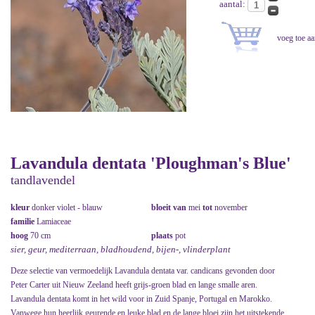
aantal:
Lavandula dentata 'Ploughman's Blue'
tandlavendel
kleur
donker violet - blauw
bloeit van
mei
tot
november
familie
Lamiaceae
hoog
70 cm
plaats
pot
sier, geur, mediterraan, bladhoudend, bijen-, vlinderplant
Deze selectie van vermoedelijk Lavandula dentata var. candicans gevonden door
Peter Carter uit Nieuw Zeeland heeft grijs-groen blad en lange smalle aren.
Lavandula dentata komt in het wild voor in Zuid Spanje, Portugal en Marokko.
Vanwege hun heerlijk geurende en leuke blad en de lange bloei zijn het uitstekende