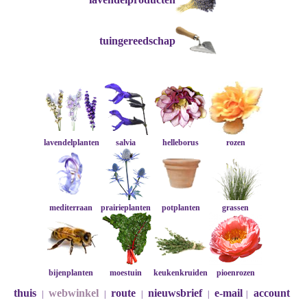
tuingereedschap
lavendelplanten
salvia
helleborus
rozen
mediterraan
prairieplanten
potplanten
grassen
bijenplanten
moestuin
keukenkruiden
pioenrozen
thuis
webwinkel
route
nieuwsbrief
e-mail
account
|
|
|
|
|