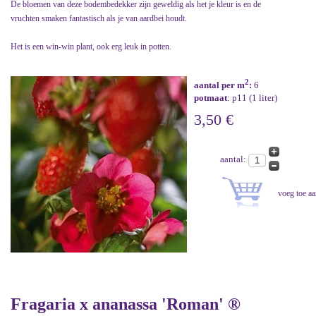
De bloemen van deze bodembedekker zijn geweldig als het je kleur is en de
vruchten smaken fantastisch als je van aardbei houdt.
Het is een win-win plant, ook erg leuk in potten.
2
aantal per m
:
6
potmaat
: p11 (1 liter)
3,50 €
aantal:
Fragaria x ananassa 'Roman' ®