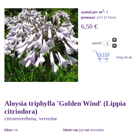
2
aantal per m
:
5
potmaat
: p11 (1 liter)
6,50 €
aantal:
Aloysia triphylla 'Golden Wind' (Lippia
citriodora)
citroenverbena, verveine
kleur
wit
bloeit van
juni
tot
november