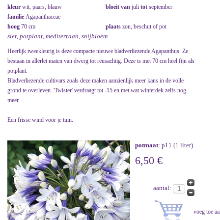
kleur
wit, paars, blauw
bloeit van
juli
tot
september
familie
Agapanthaceae
hoog
70 cm
plaats
zon, beschut of pot
sier, potplant, mediterraan, snijbloem
Heerlijk tweekleurig is deze compacte nieuwe bladverliezende Agapanthus. Ze
bestaan in allerlei maten van dwerg tot reusachtig. Deze is met 70 cm heel fijn als
potplant.
Bladverliezende cultivars zoals deze maken aanzienlijk meer kans in de volle
grond te overleven. 'Twister' verdraagt tot -15 en met wat winterdek zelfs nog
meer.
Een frisse wind voor je tuin.
potmaat
: p11 (1 liter)
6,50 €
aantal: