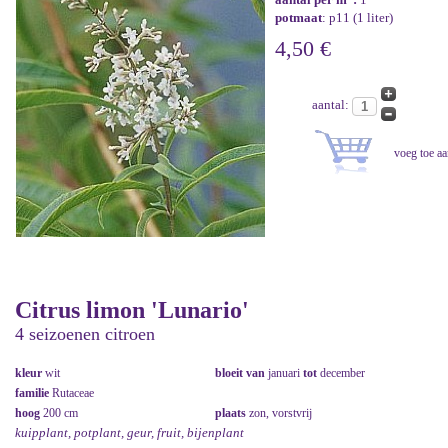
potmaat
: p11 (1 liter)
4,50 €
aantal:
Citrus limon 'Lunario'
4 seizoenen citroen
kleur
wit
bloeit van
januari
tot
december
familie
Rutaceae
hoog
200 cm
plaats
zon, vorstvrij
kuipplant, potplant, geur, fruit, bijenplant