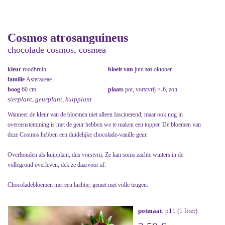
Cosmos atrosanguineus
chocolade cosmos, cosmea
kleur
roodbruin
bloeit van
juni
tot
oktober
familie
Asteraceae
hoog
60 cm
plaats
pot, vorstvrij >-6, zon
sierplant, geurplant, kuipplant
Wanneer de kleur van de bloemen niet alleen fascinerend, maar ook nog in
overeenstemming is met de geur hebben we te maken een topper. De bloemen van
deze Cosmos hebben een duidelijke chocolade-vanille geur.
Overhouden als kuipplant, dus vorstvrij. Ze kan soms zachte winters in de
vollegrond overleven, dek ze daarvoor af.
Chocoladebloemen met een luchtje; geniet met volle teugen.
potmaat
: p11 (1 liter)