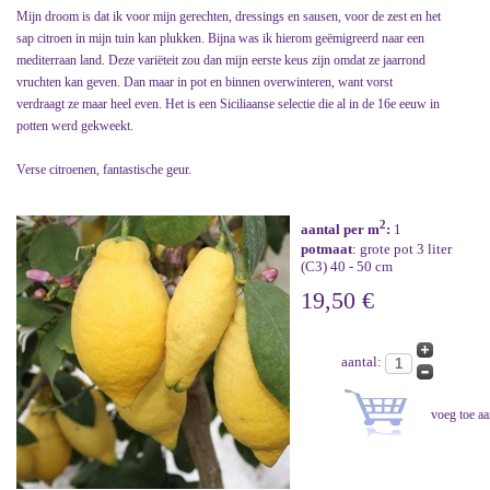
Mijn droom is dat ik voor mijn gerechten, dressings en sausen, voor de zest en het
sap citroen in mijn tuin kan plukken. Bijna was ik hierom geëmigreerd naar een
mediterraan land. Deze variëteit zou dan mijn eerste keus zijn omdat ze jaarrond
vruchten kan geven. Dan maar in pot en binnen overwinteren, want vorst
verdraagt ze maar heel even. Het is een Siciliaanse selectie die al in de 16e eeuw in
potten werd gekweekt.
Verse citroenen, fantastische geur.
2
aantal per m
:
1
potmaat
: grote pot 3 liter
(C3) 40 - 50 cm
19,50 €
aantal: