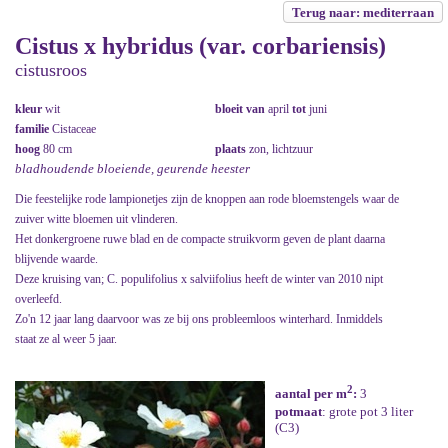
Terug naar: mediterraan
Cistus x hybridus (var. corbariensis)
cistusroos
kleur
wit
bloeit van
april
tot
juni
familie
Cistaceae
hoog
80 cm
plaats
zon, lichtzuur
bladhoudende bloeiende, geurende heester
Die feestelijke rode lampionetjes zijn de knoppen aan rode bloemstengels waar de
zuiver witte bloemen uit vlinderen.
Het donkergroene ruwe blad en de compacte struikvorm geven de plant daarna
blijvende waarde.
Deze kruising van; C. populifolius x salviifolius heeft de winter van 2010 nipt
overleefd.
Zo'n 12 jaar lang daarvoor was ze bij ons probleemloos winterhard. Inmiddels
staat ze al weer 5 jaar.
2
aantal per m
:
3
potmaat
: grote pot 3 liter
(C3)