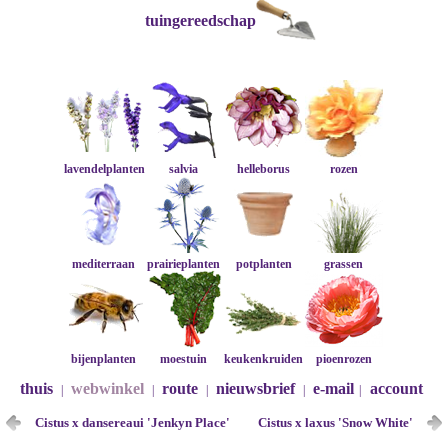
tuingereedschap
lavendelplanten
salvia
helleborus
rozen
mediterraan
prairieplanten
potplanten
grassen
bijenplanten
moestuin
keukenkruiden
pioenrozen
thuis
webwinkel
route
nieuwsbrief
e-mail
account
|
|
|
|
|
Cistus x dansereaui 'Jenkyn Place'
Cistus x laxus 'Snow White'