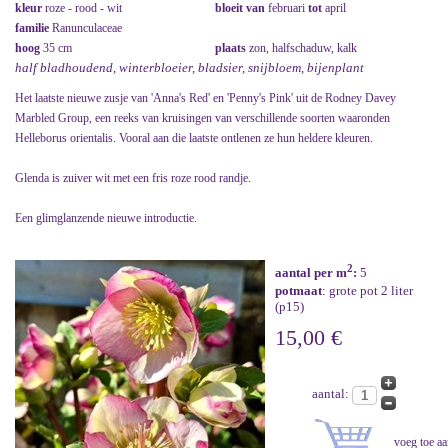
kleur
roze - rood - wit
bloeit van
februari
tot
april
familie
Ranunculaceae
hoog
35 cm
plaats
zon, halfschaduw, kalk
half bladhoudend, winterbloeier, bladsier, snijbloem, bijenplant
Het laatste nieuwe zusje van 'Anna's Red' en 'Penny's Pink' uit de Rodney Davey
Marbled Group, een reeks van kruisingen van verschillende soorten waaronden
Helleborus orientalis. Vooral aan die laatste ontlenen ze hun heldere kleuren.
Glenda is zuiver wit met een fris roze rood randje.
Een glimglanzende nieuwe introductie.
2
aantal per m
:
5
potmaat
: grote pot 2 liter
(p15)
15,00 €
aantal: