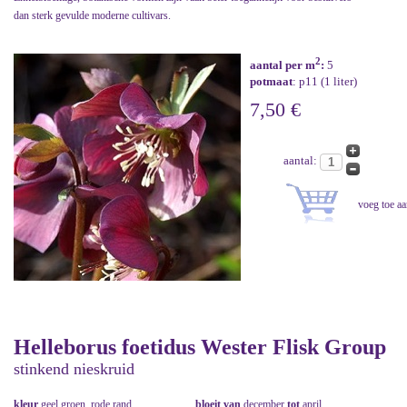
dan sterk gevulde moderne cultivars.
2
aantal per m
:
5
potmaat
: p11 (1 liter)
7,50 €
aantal:
Helleborus foetidus Wester Flisk Group
stinkend nieskruid
kleur
geel groen, rode rand
bloeit van
december
tot
april