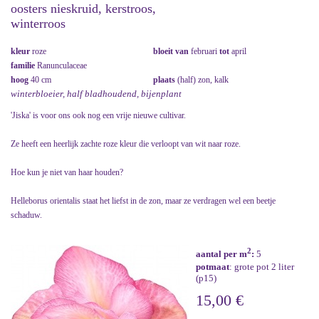
oosters nieskruid, kerstroos,
winterroos
kleur
roze
bloeit van
februari
tot
april
familie
Ranunculaceae
hoog
40 cm
plaats
(half) zon, kalk
winterbloeier, half bladhoudend, bijenplant
'Jiska' is voor ons ook nog een vrije nieuwe cultivar.
Ze heeft een heerlijk zachte roze kleur die verloopt van wit naar roze.
Hoe kun je niet van haar houden?
Helleborus orientalis staat het liefst in de zon, maar ze verdragen wel een beetje
schaduw.
2
aantal per m
:
5
potmaat
: grote pot 2 liter
(p15)
15,00 €