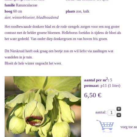
familie
Ranunculaceae
hoog
60 cm
plaats
zon, kalk
sier, winterbloeier, bladhoudend
Het roodbewaasde donkere blad en de rode stengels zorgen voor een nog groter
contrast met de helder groene bloemen. Helleborus foetidus is tijdens de bloei als
het ware gedeeld. Van onder diep donkergroen en van boven fris groen.
Dit Nieskruid heeft ook graag een beetje zon en wil liefst via zaailingen wat
wandelen in je tuin.
Bloeit de hele winter ongeacht het weer.
2
aantal per m
:
5
potmaat
: p11 (1 liter)
6,50 €
aantal: