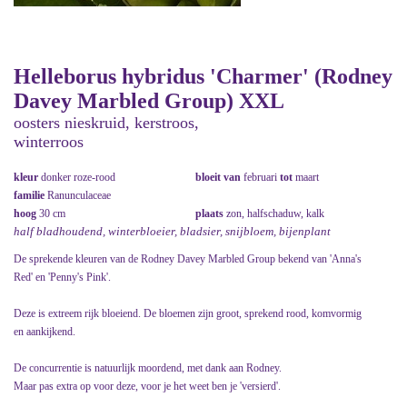
Helleborus hybridus 'Charmer' (Rodney
Davey Marbled Group) XXL
oosters nieskruid, kerstroos,
winterroos
kleur
donker roze-rood
bloeit van
februari
tot
maart
familie
Ranunculaceae
hoog
30 cm
plaats
zon, halfschaduw, kalk
half bladhoudend, winterbloeier, bladsier, snijbloem, bijenplant
De sprekende kleuren van de Rodney Davey Marbled Group bekend van 'Anna's
Red' en 'Penny's Pink'.
Deze is extreem rijk bloeiend. De bloemen zijn groot, sprekend rood, komvormig
en aankijkend.
De concurrentie is natuurlijk moordend, met dank aan Rodney.
Maar pas extra op voor deze, voor je het weet ben je 'versierd'.