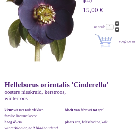
(p15)
15,00 €
aantal:
Helleborus orientalis 'Cinderella'
oosters nieskruid, kerstroos,
winterroos
kleur
wit met rode vlekken
bloeit van
februari
tot
april
familie
Ranunculaceae
hoog
45 cm
plaats
zon, halfschaduw, kalk
winterbloeier, half bladhoudend