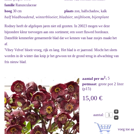
familie
Ranunculaceae
hoog
30 cm
plaats
zon, halfschaduw, kalk
half bladhoudend, winterbloeier, bladsier, snijbloem, bijenplant
Rodney heeft de afgelopen jaren niet stil gezeten. In 20023 mogen we deze
bijzondere kleur toevoegen aan ons sortiment; een soort fluweel bordeaux.
Datzelfde kenmerkte gemarmerde blad dat we kennen van haar zusjes maakt het
af.
'Vibey Velvet' bloeit vroeg, rijk en lang. Het blad is er jaarrond. Mocht het sleets
worden in de winter dan knip je het gewoon tot de grond terug in afwachting van
fris nieuw blad.
2
aantal per m
:
5
potmaat
: grote pot 2 liter
(p15)
15,00 €
aantal: