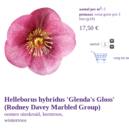
2
aantal per m
:
5
potmaat
: extra grote pot 3
liter (p19)
17,50 €
aantal:
Helleborus hybridus 'Glenda's Gloss'
(Rodney Davey Marbled Group)
oosters nieskruid, kerstroos,
winterroos