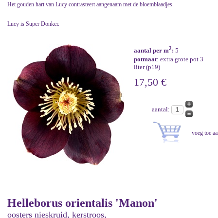
Het gouden hart van Lucy contrasteert aangenaam met de bloemblaadjes.
Lucy is Super Donker.
2
aantal per m
:
5
potmaat
: extra grote pot 3
liter (p19)
17,50 €
aantal:
Helleborus orientalis 'Manon'
oosters nieskruid, kerstroos,