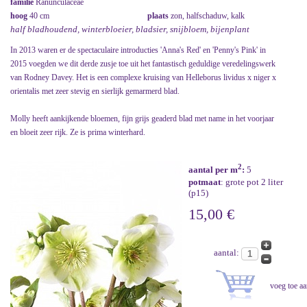
familie
Ranunculaceae
hoog
40 cm
plaats
zon, halfschaduw, kalk
half bladhoudend, winterbloeier, bladsier, snijbloem, bijenplant
In 2013 waren er de spectaculaire introducties 'Anna's Red' en 'Penny's Pink' in
2015 voegden we dit derde zusje toe uit het fantastisch geduldige veredelingswerk
van Rodney Davey. Het is een complexe kruising van Helleborus lividus x niger x
orientalis met zeer stevig en sierlijk gemarmerd blad.
Molly heeft aankijkende bloemen, fijn grijs geaderd blad met name in het voorjaar
en bloeit zeer rijk. Ze is prima winterhard.
2
aantal per m
:
5
potmaat
: grote pot 2 liter
(p15)
15,00 €
aantal: