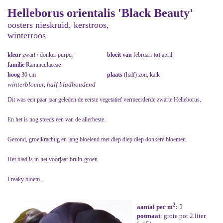
Helleborus orientalis 'Black Beauty'
oosters nieskruid, kerstroos,
winterroos
kleur
zwart / donker purper
bloeit van
februari
tot
april
familie
Ranunculaceae
hoog
30 cm
plaats
(half) zon, kalk
winterbloeier, half bladhoudend
Dit was een paar jaar geleden de eerste vegetatief vermeerderde zwarte Helleborus.
En het is nog steeds een van de allerbeste.
Gezond, groeikrachtig en lang bloeiend met diep diep diep donkere bloemen.
Het blad is in het voorjaar bruin-groen.
Freaky bloem.
2
aantal per m
:
5
potmaat
: grote pot 2 liter