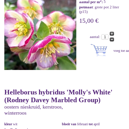
2
aantal per m
:
5
potmaat
: grote pot 2 liter
(p15)
15,00 €
aantal:
Helleborus hybridus 'Molly's White'
(Rodney Davey Marbled Group)
oosters nieskruid, kerstroos,
winterroos
kleur
wit
bloeit van
februari
tot
april