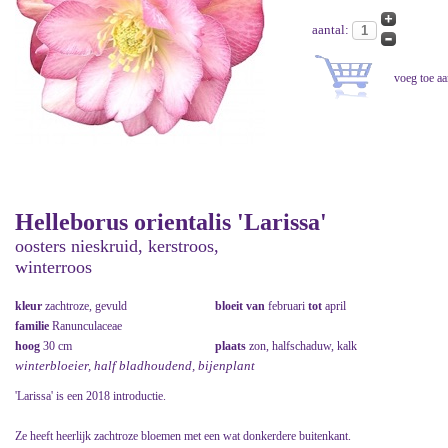
aantal:
Helleborus orientalis 'Larissa'
oosters nieskruid, kerstroos,
winterroos
kleur
zachtroze, gevuld
bloeit van
februari
tot
april
familie
Ranunculaceae
hoog
30 cm
plaats
zon, halfschaduw, kalk
winterbloeier, half bladhoudend, bijenplant
'Larissa' is een 2018 introductie.
Ze heeft heerlijk zachtroze bloemen met een wat donkerdere buitenkant.