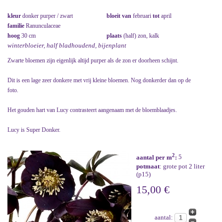
kleur
donker purper / zwart
bloeit van
februari
tot
april
familie
Ranunculaceae
hoog
30 cm
plaats
(half) zon, kalk
winterbloeier, half bladhoudend, bijenplant
Zwarte bloemen zijn eigenlijk altijd purper als de zon er doorheen schijnt.
Dit is een lage zeer donkere met vrij kleine bloemen. Nog donkerder dan op de
foto.
Het gouden hart van Lucy contrasteert aangenaam met de bloemblaadjes.
Lucy is Super Donker.
2
aantal per m
:
5
potmaat
: grote pot 2 liter
(p15)
15,00 €
aantal: