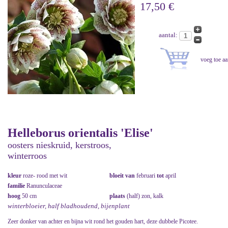
17,50 €
aantal:
Helleborus orientalis 'Elise'
oosters nieskruid, kerstroos,
winterroos
kleur
roze- rood met wit
bloeit van
februari
tot
april
familie
Ranunculaceae
hoog
50 cm
plaats
(half) zon, kalk
winterbloeier, half bladhoudend, bijenplant
Zeer donker van achter en bijna wit rond het gouden hart, deze dubbele Picotee.