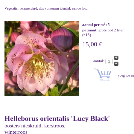
Vegetatief vermeerderd, dus volkomen identiek aan de foto.
2
aantal per m
:
5
potmaat
: grote pot 2 liter
(p15)
15,00 €
aantal:
Helleborus orientalis 'Lucy Black'
oosters nieskruid, kerstroos,
winterroos