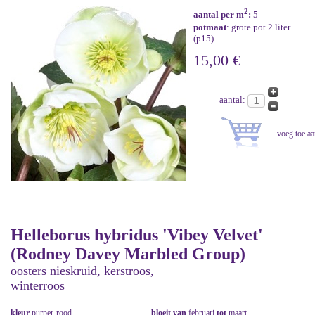
2
aantal per m
:
5
potmaat
: grote pot 2 liter
(p15)
15,00 €
aantal:
Helleborus hybridus 'Vibey Velvet'
(Rodney Davey Marbled Group)
oosters nieskruid, kerstroos,
winterroos
kleur
purper-rood
bloeit van
februari
tot
maart