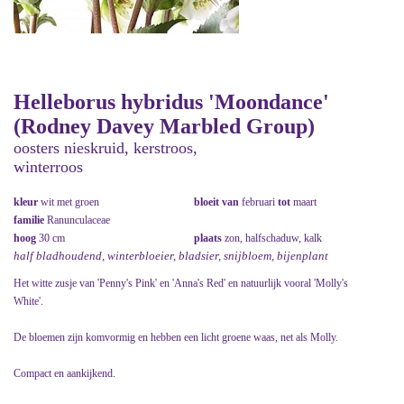
Helleborus hybridus 'Moondance'
(Rodney Davey Marbled Group)
oosters nieskruid, kerstroos,
winterroos
kleur
wit met groen
bloeit van
februari
tot
maart
familie
Ranunculaceae
hoog
30 cm
plaats
zon, halfschaduw, kalk
half bladhoudend, winterbloeier, bladsier, snijbloem, bijenplant
Het witte zusje van 'Penny's Pink' en 'Anna's Red' en natuurlijk vooral 'Molly's
White'.
De bloemen zijn komvormig en hebben een licht groene waas, net als Molly.
Compact en aankijkend.