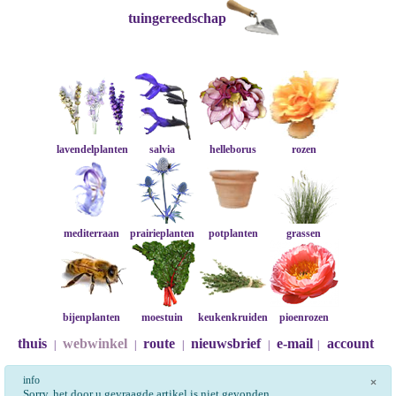
tuingereedschap
lavendelplanten
salvia
helleborus
rozen
mediterraan
prairieplanten
potplanten
grassen
bijenplanten
moestuin
keukenkruiden
pioenrozen
thuis
webwinkel
route
nieuwsbrief
e-mail
account
|
|
|
|
|
info
×
Sorry, het door u gevraagde artikel is niet gevonden