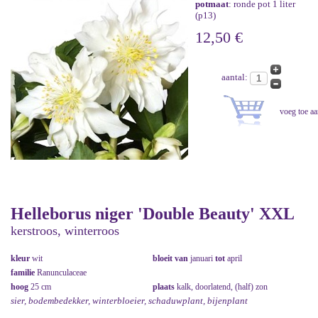
potmaat
: ronde pot 1 liter
(p13)
12,50 €
aantal:
Helleborus niger 'Double Beauty' XXL
kerstroos, winterroos
kleur
wit
bloeit van
januari
tot
april
familie
Ranunculaceae
hoog
25 cm
plaats
kalk, doorlatend, (half) zon
sier, bodembedekker, winterbloeier, schaduwplant, bijenplant