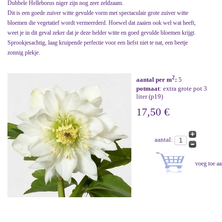
Dubbele Helleborus niger zijn nog zeer zeldzaam.
Dit is een goede zuiver witte gevulde vorm met spectaculair grote zuiver witte
bloemen die vegetatief wordt vermeerderd. Hoewel dat zaaien ook wel wat heeft,
weet je in dit geval zeker dat je deze helder witte en goed gevulde bloemen krijgt.
Sprookjesachtig, laag kruipende perfectie voor een liefst niet te nat, een beetje
zonnig plekje.
2
aantal per m
:
5
potmaat
: extra grote pot 3
liter (p19)
17,50 €
aantal: