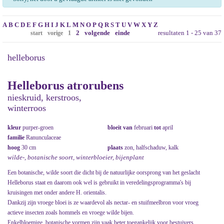
A
B
C
D
E
F
G
H
I
J
K
L
M
N
O
P
Q
R
S
T
U
V
W
X
Y
Z
2
volgende
einde
resultaten 1 - 25 van 37
start
vorige
1
helleborus
Helleborus atrorubens
nieskruid, kerstroos,
winterroos
kleur
purper-groen
bloeit van
februari
tot
april
familie
Ranunculaceae
hoog
30 cm
plaats
zon, halfschaduw, kalk
wilde-, botanische soort, winterbloeier, bijenplant
Een botanische, wilde soort die dicht bij de natuurlijke oorsprong van het geslacht
Helleborus staat en daarom ook wel is gebruikt in veredelingsprogramma's bij
kruisingen met onder andere H. orientalis.
Dankzij zijn vroege bloei is ze waardevol als nectar- en stuifmeelbron voor vroeg
actieve insecten zoals hommels en vroege wilde bijen.
Enkelbloemige, botanische vormen zijn vaak beter toegankelijk voor bestuivers