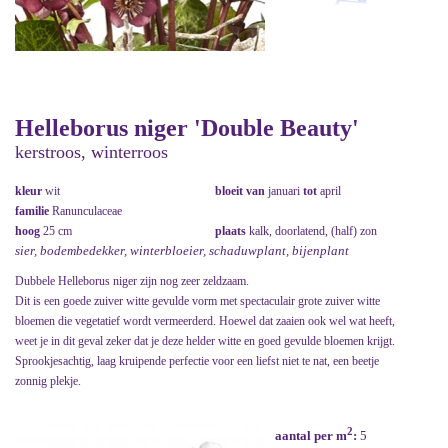
Helleborus niger 'Double Beauty'
kerstroos, winterroos
kleur
wit
bloeit van
januari
tot
april
familie
Ranunculaceae
hoog
25 cm
plaats
kalk, doorlatend, (half) zon
sier, bodembedekker, winterbloeier, schaduwplant, bijenplant
Dubbele Helleborus niger zijn nog zeer zeldzaam.
Dit is een goede zuiver witte gevulde vorm met spectaculair grote zuiver witte
bloemen die vegetatief wordt vermeerderd. Hoewel dat zaaien ook wel wat heeft,
weet je in dit geval zeker dat je deze helder witte en goed gevulde bloemen krijgt.
Sprookjesachtig, laag kruipende perfectie voor een liefst niet te nat, een beetje
zonnig plekje.
2
aantal per m
:
5