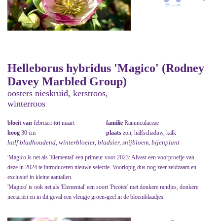
Helleborus hybridus 'Magico' (Rodney
Davey Marbled Group)
oosters nieskruid, kerstroos,
winterroos
bloeit van
februari
tot
maart
familie
Ranunculaceae
hoog
30 cm
plaats
zon, halfschaduw, kalk
half bladhoudend, winterbloeier, bladsier, snijbloem, bijenplant
'Magico is net als 'Elemental' een primeur voor 2023: Alvast een voorproefje van
deze in 2024 te introduceren nieuwe selectie. Voorlopig dus nog zeer zeldzaam en
exclusief in kleine aantallen.
'Magico' is ook net als 'Elemental' een soort 'Picotee' met donkere randjes, donkere
nectariën en in dit geval een vleugje groen-geel in de bloemblaadjes.