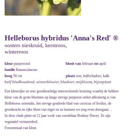
Helleborus hybridus 'Anna's Red' ®
oosters nieskruid, kerstroos,
winterroos
kleur
purperrood
bloeit van
februari
tot
april
familie
Ranunculaceae
hoog
50 cm
plaats
zon, halfschaduw, kalk
half bladhoudend, winterbloeier, bladsier, snijbloem, bijenplant
Een kleurrijke en zeer groeikrachtige intersectionele kruising waarbij de heldere
kleur van de grote bloemen op lange stevige purperen stelen afkomstig is van
Helleborus orientalis, het stevige geaderde blad van corsicus of lividus, de
groeikracht en rijke bloei van niger en zo kunnen we nog even doorgaan....
In deze vitale plant zit 12 jaar werk van veredelaar Rodney Davey. Ze zijn
vegetatief vermeerderd.
Fenomenaal van kleur.