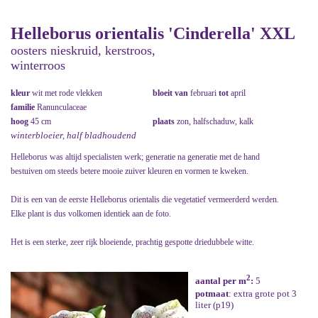
Helleborus orientalis 'Cinderella' XXL
oosters nieskruid, kerstroos,
winterroos
kleur
wit met rode vlekken
bloeit van
februari
tot
april
familie
Ranunculaceae
hoog
45 cm
plaats
zon, halfschaduw, kalk
winterbloeier, half bladhoudend
Helleborus was altijd specialisten werk; generatie na generatie met de hand
bestuiven om steeds betere mooie zuiver kleuren en vormen te kweken.
Dit is een van de eerste Helleborus orientalis die vegetatief vermeerderd werden.
Elke plant is dus volkomen identiek aan de foto.
Het is een sterke, zeer rijk bloeiende, prachtig gespotte driedubbele witte.
2
aantal per m
:
5
potmaat
: extra grote pot 3
liter (p19)