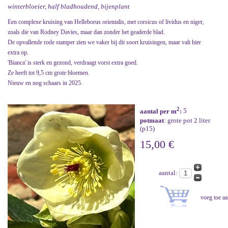
winterbloeier, half bladhoudend, bijenplant
Een complexe kruising van Helleborus orientalis, met corsicus of lividus en niger,
zoals die van Rodney Davies, maar dan zonder het geaderde blad.
De opvallende rode stamper zien we vaker bij dit soort kruisingen, maar valt hier
extra op.
'Bianca' is sterk en gezond, verdraagt vorst extra goed.
Ze heeft tot 9,5 cm grote bloemen.
Nieuw en nog schaars in 2025.
2
aantal per m
:
5
potmaat
: grote pot 2 liter
(p15)
15,00 €
aantal: