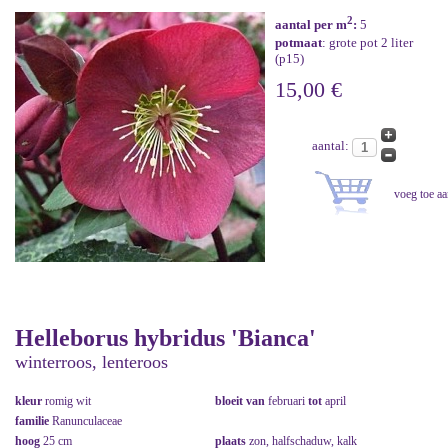
2
aantal per m
:
5
potmaat
: grote pot 2 liter
(p15)
15,00 €
aantal:
Helleborus hybridus 'Bianca'
winterroos, lenteroos
kleur
romig wit
bloeit van
februari
tot
april
familie
Ranunculaceae
hoog
25 cm
plaats
zon, halfschaduw, kalk