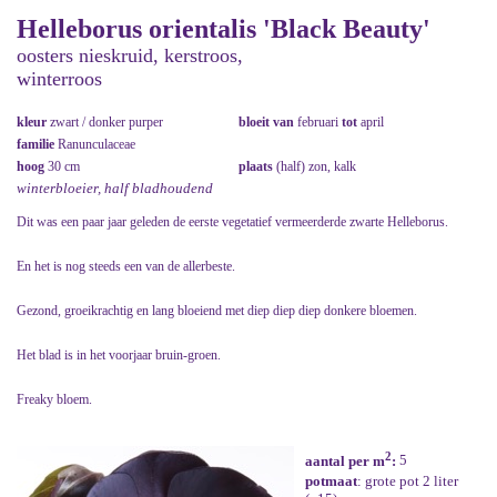
Helleborus orientalis 'Black Beauty'
oosters nieskruid, kerstroos,
winterroos
kleur
zwart / donker purper
bloeit van
februari
tot
april
familie
Ranunculaceae
hoog
30 cm
plaats
(half) zon, kalk
winterbloeier, half bladhoudend
Dit was een paar jaar geleden de eerste vegetatief vermeerderde zwarte Helleborus.
En het is nog steeds een van de allerbeste.
Gezond, groeikrachtig en lang bloeiend met diep diep diep donkere bloemen.
Het blad is in het voorjaar bruin-groen.
Freaky bloem.
2
aantal per m
:
5
potmaat
: grote pot 2 liter