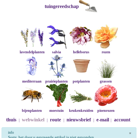
tuingereedschap
lavendelplanten
salvia
helleborus
rozen
mediterraan
prairieplanten
potplanten
grassen
bijenplanten
moestuin
keukenkruiden
pioenrozen
thuis
webwinkel
route
nieuwsbrief
e-mail
account
|
|
|
|
|
info
×
Sorry, het door u gevraagde artikel is niet gevonden