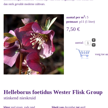
dan sterk gevulde moderne cultivars.
2
aantal per m
:
5
potmaat
: p11 (1 liter)
7,50 €
aantal:
Helleborus foetidus Wester Flisk Group
stinkend nieskruid
kleur
geel groen, rode rand
bloeit van
december
tot
april