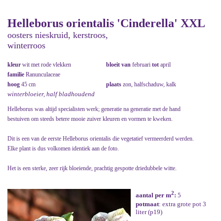
Helleborus orientalis 'Cinderella' XXL
oosters nieskruid, kerstroos,
winterroos
kleur
wit met rode vlekken
bloeit van
februari
tot
april
familie
Ranunculaceae
hoog
45 cm
plaats
zon, halfschaduw, kalk
winterbloeier, half bladhoudend
Helleborus was altijd specialisten werk; generatie na generatie met de hand
bestuiven om steeds betere mooie zuiver kleuren en vormen te kweken.
Dit is een van de eerste Helleborus orientalis die vegetatief vermeerderd werden.
Elke plant is dus volkomen identiek aan de foto.
Het is een sterke, zeer rijk bloeiende, prachtig gespotte driedubbele witte.
2
aantal per m
:
5
potmaat
: extra grote pot 3
liter (p19)