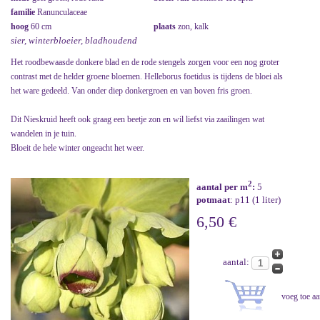
familie
Ranunculaceae
hoog
60 cm
plaats
zon, kalk
sier, winterbloeier, bladhoudend
Het roodbewaasde donkere blad en de rode stengels zorgen voor een nog groter
contrast met de helder groene bloemen. Helleborus foetidus is tijdens de bloei als
het ware gedeeld. Van onder diep donkergroen en van boven fris groen.
Dit Nieskruid heeft ook graag een beetje zon en wil liefst via zaailingen wat
wandelen in je tuin.
Bloeit de hele winter ongeacht het weer.
2
aantal per m
:
5
potmaat
: p11 (1 liter)
6,50 €
aantal: