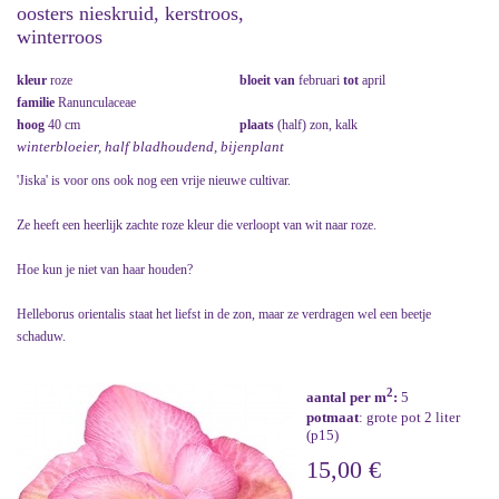
oosters nieskruid, kerstroos,
winterroos
kleur
roze
bloeit van
februari
tot
april
familie
Ranunculaceae
hoog
40 cm
plaats
(half) zon, kalk
winterbloeier, half bladhoudend, bijenplant
'Jiska' is voor ons ook nog een vrije nieuwe cultivar.
Ze heeft een heerlijk zachte roze kleur die verloopt van wit naar roze.
Hoe kun je niet van haar houden?
Helleborus orientalis staat het liefst in de zon, maar ze verdragen wel een beetje
schaduw.
2
aantal per m
:
5
potmaat
: grote pot 2 liter
(p15)
15,00 €