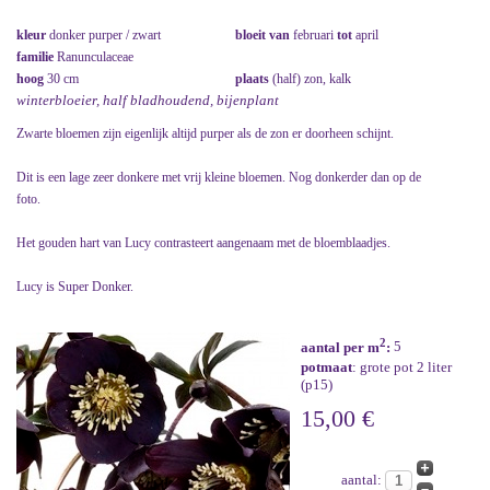
kleur
donker purper / zwart
bloeit van
februari
tot
april
familie
Ranunculaceae
hoog
30 cm
plaats
(half) zon, kalk
winterbloeier, half bladhoudend, bijenplant
Zwarte bloemen zijn eigenlijk altijd purper als de zon er doorheen schijnt.
Dit is een lage zeer donkere met vrij kleine bloemen. Nog donkerder dan op de
foto.
Het gouden hart van Lucy contrasteert aangenaam met de bloemblaadjes.
Lucy is Super Donker.
2
aantal per m
:
5
potmaat
: grote pot 2 liter
(p15)
15,00 €
aantal: