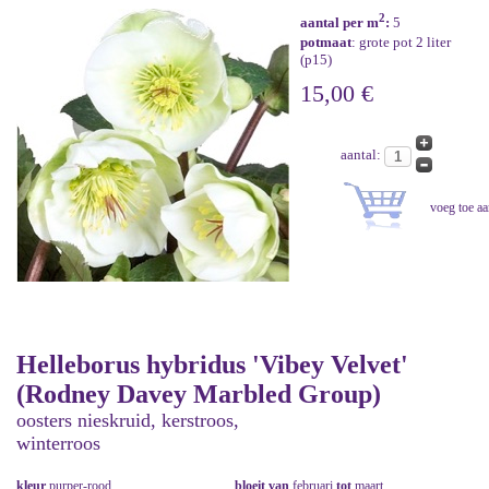
2
aantal per m
:
5
potmaat
: grote pot 2 liter
(p15)
15,00 €
aantal:
Helleborus hybridus 'Vibey Velvet'
(Rodney Davey Marbled Group)
oosters nieskruid, kerstroos,
winterroos
kleur
purper-rood
bloeit van
februari
tot
maart