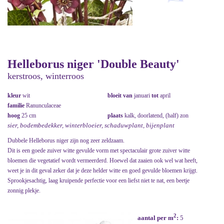
Helleborus niger 'Double Beauty'
kerstroos, winterroos
kleur
wit
bloeit van
januari
tot
april
familie
Ranunculaceae
hoog
25 cm
plaats
kalk, doorlatend, (half) zon
sier, bodembedekker, winterbloeier, schaduwplant, bijenplant
Dubbele Helleborus niger zijn nog zeer zeldzaam.
Dit is een goede zuiver witte gevulde vorm met spectaculair grote zuiver witte
bloemen die vegetatief wordt vermeerderd. Hoewel dat zaaien ook wel wat heeft,
weet je in dit geval zeker dat je deze helder witte en goed gevulde bloemen krijgt.
Sprookjesachtig, laag kruipende perfectie voor een liefst niet te nat, een beetje
zonnig plekje.
2
aantal per m
:
5