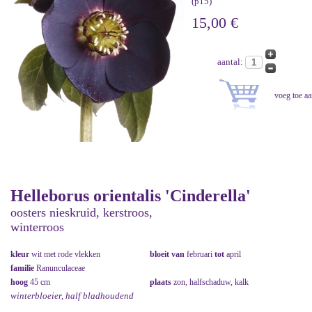
(p15)
15,00 €
aantal:
Helleborus orientalis 'Cinderella'
oosters nieskruid, kerstroos,
winterroos
kleur
wit met rode vlekken
bloeit van
februari
tot
april
familie
Ranunculaceae
hoog
45 cm
plaats
zon, halfschaduw, kalk
winterbloeier, half bladhoudend