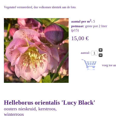
Vegetatief vermeerderd, dus volkomen identiek aan de foto.
2
aantal per m
:
5
potmaat
: grote pot 2 liter
(p15)
15,00 €
aantal:
Helleborus orientalis 'Lucy Black'
oosters nieskruid, kerstroos,
winterroos