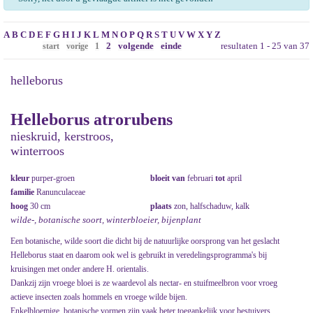
A
B
C
D
E
F
G
H
I
J
K
L
M
N
O
P
Q
R
S
T
U
V
W
X
Y
Z
2
volgende
einde
resultaten 1 - 25 van 37
start
vorige
1
helleborus
Helleborus atrorubens
nieskruid, kerstroos,
winterroos
kleur
purper-groen
bloeit van
februari
tot
april
familie
Ranunculaceae
hoog
30 cm
plaats
zon, halfschaduw, kalk
wilde-, botanische soort, winterbloeier, bijenplant
Een botanische, wilde soort die dicht bij de natuurlijke oorsprong van het geslacht
Helleborus staat en daarom ook wel is gebruikt in veredelingsprogramma's bij
kruisingen met onder andere H. orientalis.
Dankzij zijn vroege bloei is ze waardevol als nectar- en stuifmeelbron voor vroeg
actieve insecten zoals hommels en vroege wilde bijen.
Enkelbloemige, botanische vormen zijn vaak beter toegankelijk voor bestuivers