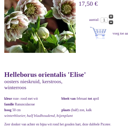
17,50 €
aantal:
Helleborus orientalis 'Elise'
oosters nieskruid, kerstroos,
winterroos
kleur
roze- rood met wit
bloeit van
februari
tot
april
familie
Ranunculaceae
hoog
50 cm
plaats
(half) zon, kalk
winterbloeier, half bladhoudend, bijenplant
Zeer donker van achter en bijna wit rond het gouden hart, deze dubbele Picotee.