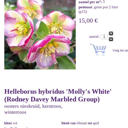
2
aantal per m
:
5
potmaat
: grote pot 2 liter
(p15)
15,00 €
aantal:
Helleborus hybridus 'Molly's White'
(Rodney Davey Marbled Group)
oosters nieskruid, kerstroos,
winterroos
kleur
wit
bloeit van
februari
tot
april