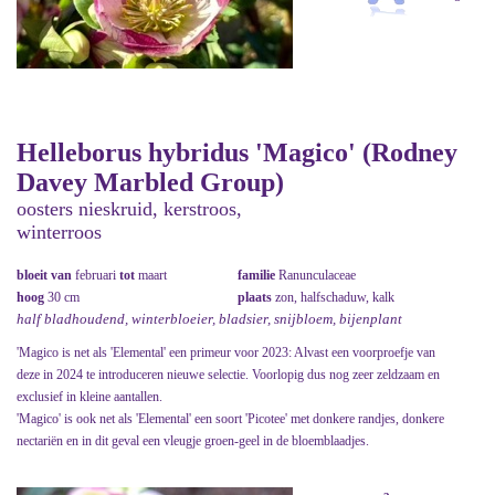
Helleborus hybridus 'Magico' (Rodney
Davey Marbled Group)
oosters nieskruid, kerstroos,
winterroos
bloeit van
februari
tot
maart
familie
Ranunculaceae
hoog
30 cm
plaats
zon, halfschaduw, kalk
half bladhoudend, winterbloeier, bladsier, snijbloem, bijenplant
'Magico is net als 'Elemental' een primeur voor 2023: Alvast een voorproefje van
deze in 2024 te introduceren nieuwe selectie. Voorlopig dus nog zeer zeldzaam en
exclusief in kleine aantallen.
'Magico' is ook net als 'Elemental' een soort 'Picotee' met donkere randjes, donkere
nectariën en in dit geval een vleugje groen-geel in de bloemblaadjes.