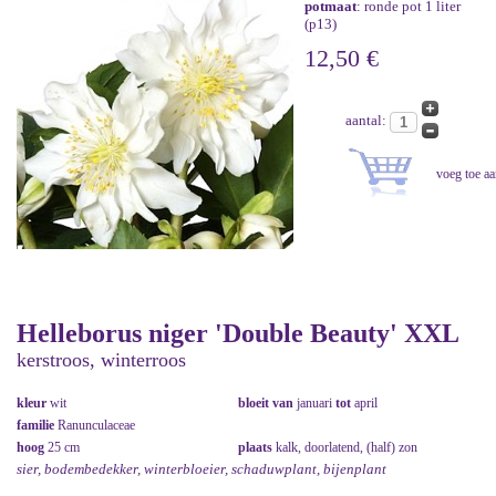
potmaat
: ronde pot 1 liter
(p13)
12,50 €
aantal:
Helleborus niger 'Double Beauty' XXL
kerstroos, winterroos
kleur
wit
bloeit van
januari
tot
april
familie
Ranunculaceae
hoog
25 cm
plaats
kalk, doorlatend, (half) zon
sier, bodembedekker, winterbloeier, schaduwplant, bijenplant