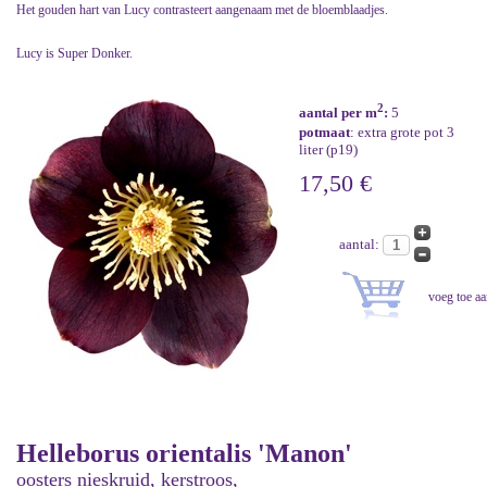
Het gouden hart van Lucy contrasteert aangenaam met de bloemblaadjes.
Lucy is Super Donker.
2
aantal per m
:
5
potmaat
: extra grote pot 3
liter (p19)
17,50 €
aantal:
Helleborus orientalis 'Manon'
oosters nieskruid, kerstroos,