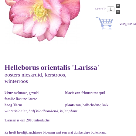
aantal:
Helleborus orientalis 'Larissa'
oosters nieskruid, kerstroos,
winterroos
kleur
zachtroze, gevuld
bloeit van
februari
tot
april
familie
Ranunculaceae
hoog
30 cm
plaats
zon, halfschaduw, kalk
winterbloeier, half bladhoudend, bijenplant
'Larissa' is een 2018 introductie.
Ze heeft heerlijk zachtroze bloemen met een wat donkerdere buitenkant.