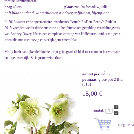
familie
Ranunculaceae
hoog
40 cm
plaats
zon, halfschaduw, kalk
half bladhoudend, winterbloeier, bladsier, snijbloem, bijenplant
In 2013 waren er de spectaculaire introducties 'Anna's Red' en 'Penny's Pink' in
2015 voegden we dit derde zusje toe uit het fantastisch geduldige veredelingswerk
van Rodney Davey. Het is een complexe kruising van Helleborus lividus x niger x
orientalis met zeer stevig en sierlijk gemarmerd blad.
Molly heeft aankijkende bloemen, fijn grijs geaderd blad met name in het voorjaar
en bloeit zeer rijk. Ze is prima winterhard.
2
aantal per m
:
5
potmaat
: grote pot 2 liter
(p15)
15,00 €
aantal: