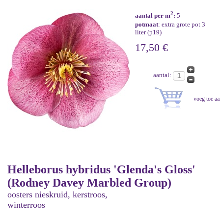
2
aantal per m
:
5
potmaat
: extra grote pot 3
liter (p19)
17,50 €
aantal:
Helleborus hybridus 'Glenda's Gloss'
(Rodney Davey Marbled Group)
oosters nieskruid, kerstroos,
winterroos