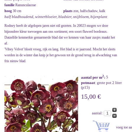
familie
Ranunculaceae
hoog
30 cm
plaats
zon, halfschaduw, kalk
half bladhoudend, winterbloeier, bladsier, snijbloem, bijenplant
Rodney heeft de afgelopen jaren niet stil gezeten. In 20023 mogen we deze
bijzondere kleur toevoegen aan ons sortiment; een soort fluweel bordeaux.
Datzelfde kenmerkte gemarmerde blad dat we kennen van haar zusjes maakt het
af.
'Vibey Velvet' bloeit vroeg, rijk en lang. Het blad is er jaarrond. Mocht het sleets
worden in de winter dan knip je het gewoon tot de grond terug in afwachting van
fris nieuw blad.
2
aantal per m
:
5
potmaat
: grote pot 2 liter
(p15)
15,00 €
aantal: