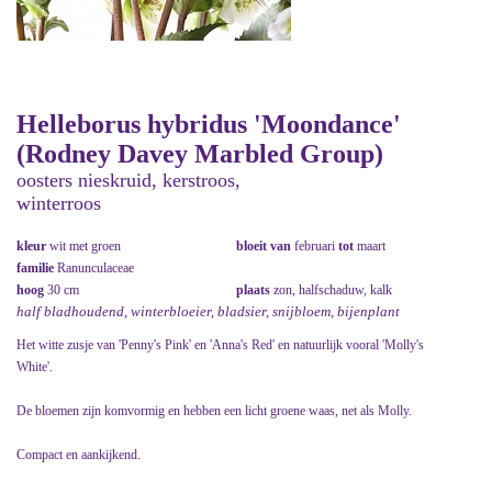
Helleborus hybridus 'Moondance'
(Rodney Davey Marbled Group)
oosters nieskruid, kerstroos,
winterroos
kleur
wit met groen
bloeit van
februari
tot
maart
familie
Ranunculaceae
hoog
30 cm
plaats
zon, halfschaduw, kalk
half bladhoudend, winterbloeier, bladsier, snijbloem, bijenplant
Het witte zusje van 'Penny's Pink' en 'Anna's Red' en natuurlijk vooral 'Molly's
White'.
De bloemen zijn komvormig en hebben een licht groene waas, net als Molly.
Compact en aankijkend.