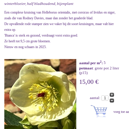
winterbloeier, half bladhoudend, bijenplant
Een complexe kruising van Helleborus orientalis, met corsicus of lividus en niger,
zoals die van Rodney Davies, maar dan zonder het geaderde blad.
De opvallende rode stamper zien we vaker bij dit soort kruisingen, maar valt hier
extra op.
'Bianca' is sterk en gezond, verdraagt vorst extra goed.
Ze heeft tot 9,5 cm grote bloemen.
Nieuw en nog schaars in 2025.
2
aantal per m
:
5
potmaat
: grote pot 2 liter
(p15)
15,00 €
aantal: