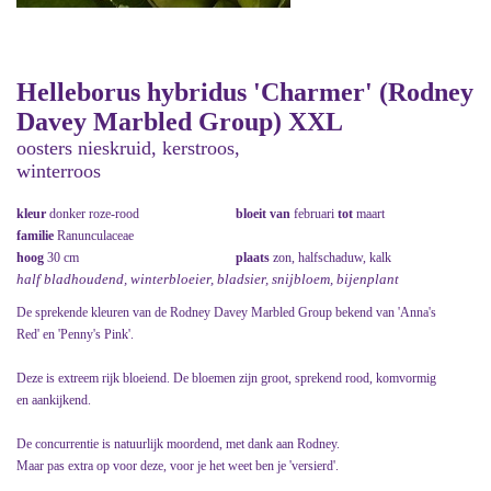
Helleborus hybridus 'Charmer' (Rodney
Davey Marbled Group) XXL
oosters nieskruid, kerstroos,
winterroos
kleur
donker roze-rood
bloeit van
februari
tot
maart
familie
Ranunculaceae
hoog
30 cm
plaats
zon, halfschaduw, kalk
half bladhoudend, winterbloeier, bladsier, snijbloem, bijenplant
De sprekende kleuren van de Rodney Davey Marbled Group bekend van 'Anna's
Red' en 'Penny's Pink'.
Deze is extreem rijk bloeiend. De bloemen zijn groot, sprekend rood, komvormig
en aankijkend.
De concurrentie is natuurlijk moordend, met dank aan Rodney.
Maar pas extra op voor deze, voor je het weet ben je 'versierd'.