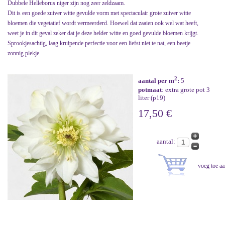
Dubbele Helleborus niger zijn nog zeer zeldzaam.
Dit is een goede zuiver witte gevulde vorm met spectaculair grote zuiver witte
bloemen die vegetatief wordt vermeerderd. Hoewel dat zaaien ook wel wat heeft,
weet je in dit geval zeker dat je deze helder witte en goed gevulde bloemen krijgt.
Sprookjesachtig, laag kruipende perfectie voor een liefst niet te nat, een beetje
zonnig plekje.
2
aantal per m
:
5
potmaat
: extra grote pot 3
liter (p19)
17,50 €
aantal: