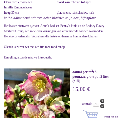
kleur
roze - rood - wit
bloeit van
februari
tot
april
familie
Ranunculaceae
hoog
35 cm
plaats
zon, halfschaduw, kalk
half bladhoudend, winterbloeier, bladsier, snijbloem, bijenplant
Het laatste nieuwe zusje van 'Anna's Red' en 'Penny's Pink' uit de Rodney Davey
Marbled Group, een reeks van kruisingen van verschillende soorten waaronden
Helleborus orientalis. Vooral aan die laatste ontlenen ze hun heldere kleuren.
Glenda is zuiver wit met een fris roze rood randje.
Een glimglanzende nieuwe introductie.
2
aantal per m
:
5
potmaat
: grote pot 2 liter
(p15)
15,00 €
aantal: