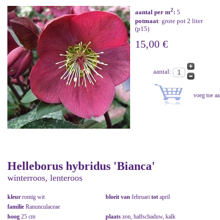
2
aantal per m
:
5
potmaat
: grote pot 2 liter
(p15)
15,00 €
aantal:
Helleborus hybridus 'Bianca'
winterroos, lenteroos
kleur
romig wit
bloeit van
februari
tot
april
familie
Ranunculaceae
hoog
25 cm
plaats
zon, halfschaduw, kalk