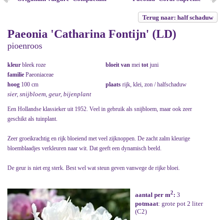
Terug naar: half schaduw
Paeonia 'Catharina Fontijn' (LD)
pioenroos
kleur
bleek roze
bloeit van
mei
tot
juni
familie
Paeoniaceae
hoog
100 cm
plaats
rijk, klei, zon / halfschaduw
sier, snijbloem, geur, bijenplant
Een Hollandse klassieker uit 1952. Veel in gebruik als snijbloem, maar ook zeer
geschikt als tuinplant.
Zeer groeikrachtig en rijk bloeiend met veel zijknoppen. De zacht zalm kleurige
bloemblaadjes verkleuren naar wit. Dat geeft een dynamisch beeld.
De geur is niet erg sterk. Best wel wat steun geven vanwege de rijke bloei.
2
aantal per m
:
3
potmaat
: grote pot 2 liter
(C2)