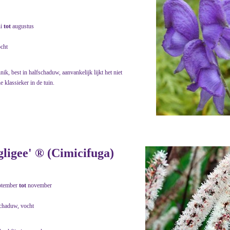
ni
tot
augustus
ocht
, best in halfschaduw, aanvankelijk lijkt het niet
e klassieker in de tuin.
ligee' ® (Cimicifuga)
ptember
tot
november
schaduw, vocht