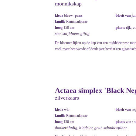
monnikskap
kleur
blauw- paars
bloeit van
ju
familie
Ranunculaceae
hoog
150 cm
plaats
rijk, v
sier, snijbloem, giftig
De bloemen lijken op de kap van een middeleeuwse monnik
veel, maar het tweede of derde jaar heeft u een gigantisch
Actaea simplex 'Black Neg
zilverkaars
kleur
wit
bloeit van
se
familie
Ranunculaceae
hoog
150 cm
plaats
zon / 
donkerbladig, bladsier, geur, schaduwplant