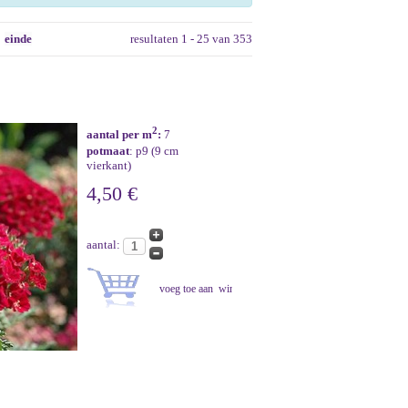
einde
resultaten 1 - 25 van 353
2
aantal per m
:
7
potmaat
: p9 (9 cm
vierkant)
4,50 €
aantal: