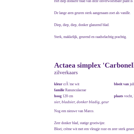
Het diep donkere blad van deze onverwoestbare plant is 
De lange aren geuren sterk aangenaam zoet als vanille.
Diep, diep, diep, donker glanzend blad.
Sterk, makkelijk, geurend en raadselachtig prachtig.
Actaea simplex 'Carbonell
zilverkaars
kleur
crÃ¨me wit
bloeit van
jul
familie
Ranunculaceae
hoog
120 cm
plaats
vocht,
sier, bladsier, donker bladig, geur
Nog een nieuwe van Marco.
Zeer donker blad, statige groeiwijze.
Bloei; crème wit met een vleugje roze en zeer sterk geur