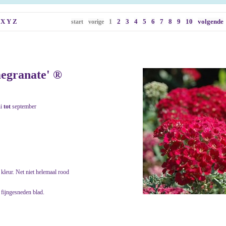
X
Y
Z
2
3
4
5
6
7
8
9
10
volgende
start
vorige
1
megranate' ®
ni
tot
september
kleur. Net niet helemaal rood
 fijngesneden blad.