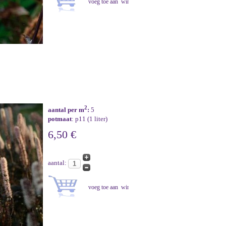
2
aantal per m
:
5
potmaat
: p11 (1 liter)
6,50 €
aantal: