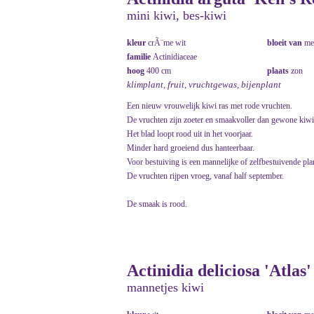
mini kiwi, bes-kiwi
kleur
crÃ¨me wit
bloeit van
me
familie
Actinidiaceae
hoog
400 cm
plaats
zon
klimplant, fruit, vruchtgewas, bijenplant
Een nieuw vrouwelijk kiwi ras met rode vruchten.
De vruchten zijn zoeter en smaakvoller dan gewone kiwi. 
Het blad loopt rood uit in het voorjaar.
Minder hard groeiend dus hanteerbaar.
Voor bestuiving is een mannelijke of zelfbestuivende plant
De vruchten rijpen vroeg, vanaf half september.
De smaak is rood.
Actinidia deliciosa 'Atlas'
mannetjes kiwi