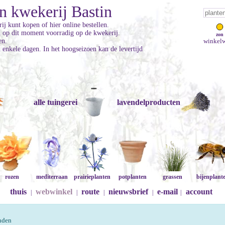
n kwekerij Bastin
ij kunt kopen of hier online bestellen.
jn op dit moment voorradig op de kwekerij.
zon
en.
winkelw
enkele dagen. In het hoogseizoen kan de levertijd
alle tuingerei
lavendelproducten
rozen
mediterraan
prairieplanten
potplanten
grassen
bijenplant
thuis
webwinkel
route
nieuwsbrief
e-mail
account
|
|
|
|
|
onden