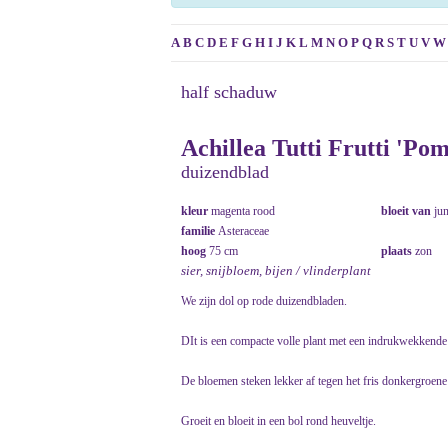
A
B
C
D
E
F
G
H
I
J
K
L
M
N
O
P
Q
R
S
T
U
V
W
half schaduw
Achillea Tutti Frutti 'Po
duizendblad
kleur
magenta rood
bloeit van
ju
familie
Asteraceae
hoog
75 cm
plaats
zon
sier, snijbloem, bijen / vlinderplant
We zijn dol op rode duizendbladen.
DIt is een compacte volle plant met een indrukwekkende 
De bloemen steken lekker af tegen het fris donkergroene
Groeit en bloeit in een bol rond heuveltje.