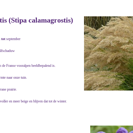
s (Stipa calamagrostis)
i
tot
september
alfschaduw
in de Franse vooralpen beeldbepalend is.
rmte naar onze tuin.
rane prairie.
oller en meer beige en blijven dat tot de winter.