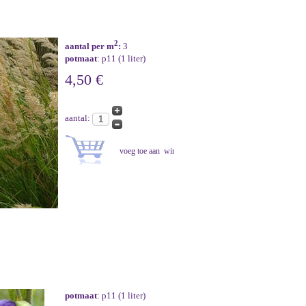
2
aantal per m
:
3
potmaat
: p11 (1 liter)
4,50 €
aantal:
potmaat
: p11 (1 liter)