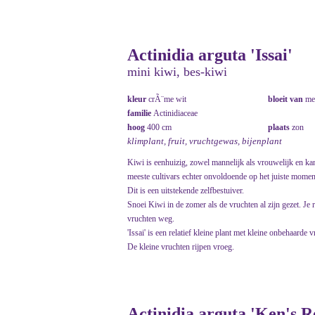
Actinidia arguta 'Issai'
mini kiwi, bes-kiwi
kleur
crÃ¨me wit
bloeit van
me
familie
Actinidiaceae
hoog
400 cm
plaats
zon
klimplant, fruit, vruchtgewas, bijenplant
Kiwi is eenhuizig, zowel mannelijk als vrouwelijk en kan 
meeste cultivars echter onvoldoende op het juiste moment
Dit is een uitstekende zelfbestuiver.
Snoei Kiwi in de zomer als de vruchten al zijn gezet. Je
vruchten weg.
'Issai' is een relatief kleine plant met kleine onbehaard
De kleine vruchten rijpen vroeg.
Actinidia arguta 'Ken's R