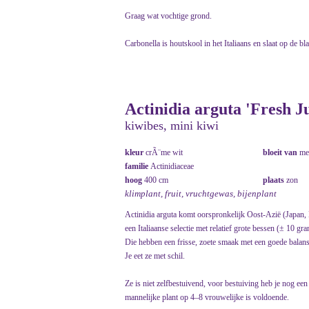
Graag wat vochtige grond.
Carbonella is houtskool in het Italiaans en slaat op de bl
Actinidia arguta 'Fresh 
kiwibes, mini kiwi
kleur
crÃ¨me wit
bloeit van
me
familie
Actinidiaceae
hoog
400 cm
plaats
zon
klimplant, fruit, vruchtgewas, bijenplant
Actinidia arguta komt oorspronkelijk Oost-Azië (Japan,
een Italiaanse selectie met relatief grote bessen (± 10 gra
Die hebben een frisse, zoete smaak met een goede balans
Je eet ze met schil.
Ze is niet zelfbestuivend, voor bestuiving heb je nog een 
mannelijke plant op 4–8 vrouwelijke is voldoende.