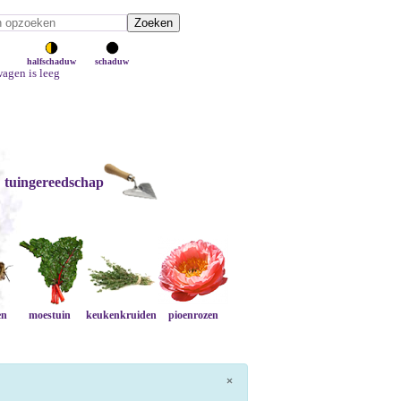
halfschaduw
schaduw
agen is leeg
tuingereedschap
en
moestuin
keukenkruiden
pioenrozen
×