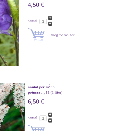
4,50 €
aantal:
2
aantal per m
:
5
potmaat
: p11 (1 liter)
6,50 €
aantal: