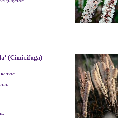
heel fijn ingesneden.
a' (Cimicifuga)
i
tot
oktober
 humus
end.