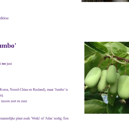
adkleur.
Jumbo'
i
tot
juni
 Korea, Noord-China en Rusland), maar 'Jumbo' is
m).
 tussen zoet en zuur.
mannelijke plant zoals 'Weiki' of 'Atlas' nodig. Een