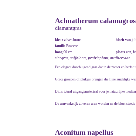
Achnatherum calamagrosti
diamantgras
kleur
zilver-brons
bloeit van
jul
familie
Poaceae
hoog
90 cm
plaats
zon, h
siergras, snijbloem, prairieplant, mediterraan
Een elegant doorbuigend gras dat in de zomer en herfst 
Grote groepen of plukjes brengen die fijne zuidelijke wa
Dit is ideaal uitgangsmateriaal voor je natuurlijke mediter
De aanvankelijk zilveren aren worden na de bloei steeds v
Aconitum napellus