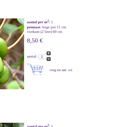
2
aantal per m
:
1
potmaat
: hoge pot 11 cm
vierkant (2 liter) 60 cm
8,50 €
aantal:
2
aantal per m
:
1