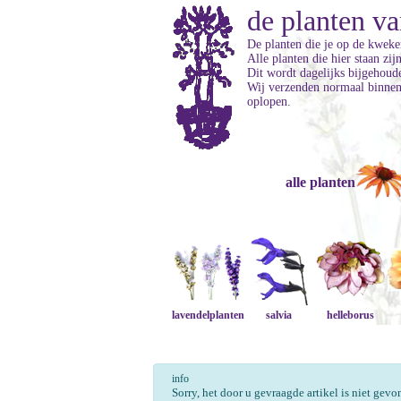
de planten va
De planten die je op de kweker
Alle planten die hier staan zi
Dit wordt dagelijks bijgehoud
Wij verzenden normaal binnen 
oplopen.
alle planten
lavendelplanten
salvia
helleborus
info
Sorry, het door u gevraagde artikel is niet gev