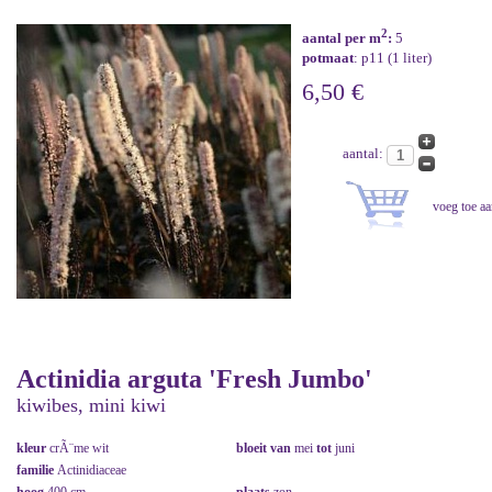
2
aantal per m
:
5
potmaat
: p11 (1 liter)
6,50 €
aantal:
Actinidia arguta 'Fresh Jumbo'
kiwibes, mini kiwi
kleur
crÃ¨me wit
bloeit van
mei
tot
juni
familie
Actinidiaceae