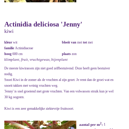
Actinidia deliciosa 'Jenny'
kiwi
kleur
wit
bloeit van
mei
tot
mei
familie
Actinidiaceae
hoog
600 cm
plaats
zon
klimplant, fruit, vruchtgewas, bijenplant
De meeste kiwirassen zijn niet goed zelfbestuivend. Deze heeft geen bestuiver
nodig.
Snoei Kiwi in de zomer als de vruchten al zijn gezet. Je remt dan de groei wat en
snoeit takken met weinig vruchten weg.
'Jenny' is snel groeiend met grote vruchten. Van een volwassen struik kun je wel
30 kg oogsten.
Kiwi is een zeer gemakkelijke ziektevrije fruitsoort.
2
aantal per m
:
1