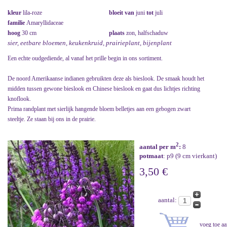
kleur
lila-roze
bloeit van
juni
tot
juli
familie
Amaryllidaceae
hoog
30 cm
plaats
zon, halfschaduw
sier, eetbare bloemen, keukenkruid, prairieplant, bijenplant
Een echte oudgediende, al vanaf het prille begin in ons sortiment.
De noord Amerikaanse indianen gebruikten deze als bieslook. De smaak houdt het
midden tussen gewone bieslook en Chinese bieslook en gaat dus lichtjes richting
knoflook.
Prima randplant met sierlijk hangende bloem belletjes aan een gebogen zwart
steeltje. Ze staan bij ons in de prairie.
2
aantal per m
:
8
potmaat
: p9 (9 cm vierkant)
3,50 €
aantal: