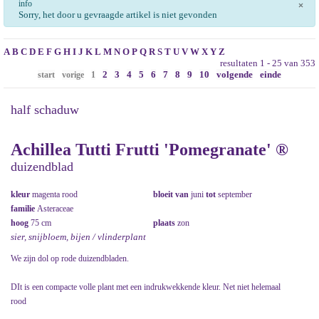
info
×
Sorry, het door u gevraagde artikel is niet gevonden
A
B
C
D
E
F
G
H
I
J
K
L
M
N
O
P
Q
R
S
T
U
V
W
X
Y
Z
resultaten 1 - 25 van 353
2
3
4
5
6
7
8
9
10
volgende
einde
start
vorige
1
half schaduw
Achillea Tutti Frutti 'Pomegranate' ®
duizendblad
kleur
magenta rood
bloeit van
juni
tot
september
familie
Asteraceae
hoog
75 cm
plaats
zon
sier, snijbloem, bijen / vlinderplant
We zijn dol op rode duizendbladen.
DIt is een compacte volle plant met een indrukwekkende kleur. Net niet helemaal
rood