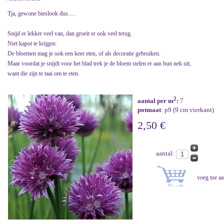
Tja, gewone bieslook dus.....
Snijd er lekker veel van, dan groeit er ook veel terug.
Niet kapot te krijgen.
De bloemen mag je ook een keer eten, of als decoratie gebruiken.
Maar voordat je snijdt voor het blad trek je de bloem stelen er aan hun nek uit,
want die zijn te taai om te eten.
2
aantal per m
:
7
potmaat
: p9 (9 cm vierkant)
2,50 €
aantal: