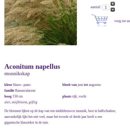
aantal:
Aconitum napellus
monnikskap
kleur
blauw- paars
bloeit van
juni
tot
augustus
familie
Ranunculaceae
hoog
150 cm
plaats
rijk, vocht
sier, snijbloem, giftig
De bloemen lijken op de kap van een middeleeuwse monnik, best in halfschaduw,
aanvankelijk lijkt het niet veel, maar het tweede of derde jaar heeft u een
gigantische klassieker in de tuin.