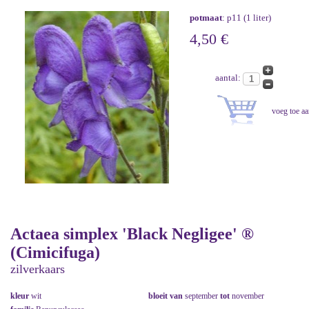
potmaat
: p11 (1 liter)
4,50 €
aantal:
Actaea simplex 'Black Negligee' ®
(Cimicifuga)
zilverkaars
kleur
wit
bloeit van
september
tot
november