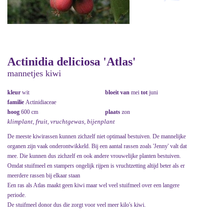
Actinidia deliciosa 'Atlas'
mannetjes kiwi
kleur
wit
bloeit van
mei
tot
juni
familie
Actinidiaceae
hoog
600 cm
plaats
zon
klimplant, fruit, vruchtgewas, bijenplant
De meeste kiwirassen kunnen zichzelf niet optimaal bestuiven. De mannelijke
organen zijn vaak onderontwikkeld. Bij een aantal rassen zoals 'Jenny' valt dat
mee. Die kunnen dus zichzelf en ook andere vrouwelijke planten bestuiven.
Omdat stuifmeel en stampers ongelijk rijpen is vruchtzetting altijd beter als er
meerdere rassen bij elkaar staan
Een ras als Atlas maakt geen kiwi maar wel veel stuifmeel over een langere
periode.
De stuifmeel donor dus die zorgt voor veel meer kilo's kiwi.