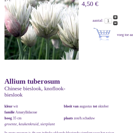
4,50 €
aantal:
Allium tuberosum
Chinese bieslook, knoflook-
bieslook
kleur
wit
bloeit van
augustus
tot
oktober
familie
Amaryllidaceae
hoog
35 cm
plaats
zon/h.schaduw
groente, keukenkruid, sierplant