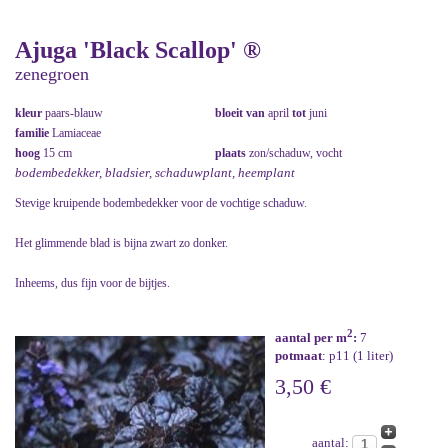
Ajuga 'Black Scallop' ®
zenegroen
kleur
paars-blauw
bloeit van
april
tot
juni
familie
Lamiaceae
hoog
15 cm
plaats
zon/schaduw, vocht
bodembedekker, bladsier, schaduwplant, heemplant
Stevige kruipende bodembedekker voor de vochtige schaduw.
Het glimmende blad is bijna zwart zo donker.
Inheems, dus fijn voor de bijtjes.
2
aantal per m
:
7
potmaat
: p11 (1 liter)
3,50 €
aantal: