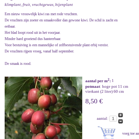
klimplant, fruit, vruchtgewas, bijenplant
Een nieuw vrouwelijk kiwi ras met rode vruchten.
De vruchten zijn zoeter en smaakvoller dan gewone kiwi. De schil is zacht en
eetbaar.
Het blad loopt rood uit in het voorjaar.
Minder hard groeiend dus hanteerbaar.
Voor bestuiving is een mannelijke of zelfbestuivende plant erbij vereist.
De vruchten rijpen vroeg, vanaf half september.
De smaak is rood.
2
aantal per m
:
1
potmaat
: hoge pot 11 cm
vierkant (2 liter) 60 cm
8,50 €
aantal: