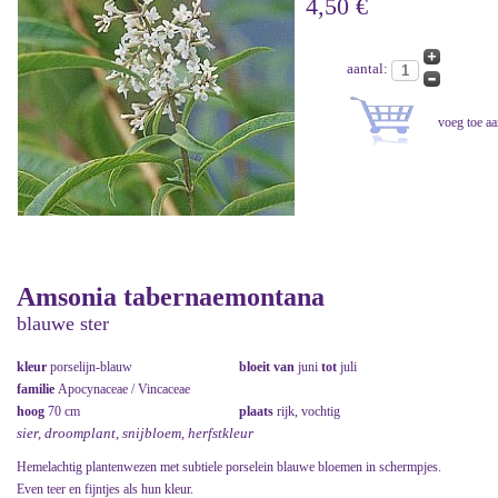
4,50 €
aantal:
Amsonia tabernaemontana
blauwe ster
kleur
porselijn-blauw
bloeit van
juni
tot
juli
familie
Apocynaceae / Vincaceae
hoog
70 cm
plaats
rijk, vochtig
sier, droomplant, snijbloem, herfstkleur
Hemelachtig plantenwezen met subtiele porselein blauwe bloemen in schermpjes.
Even teer en fijntjes als hun kleur.