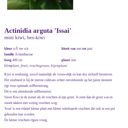
Actinidia arguta 'Issai'
mini kiwi, bes-kiwi
kleur
crÃ¨me wit
bloeit van
mei
tot
juni
familie
Actinidiaceae
hoog
400 cm
plaats
zon
klimplant, fruit, vruchtgewas, bijenplant
Kiwi is eenhuizig, zowel mannelijk als vrouwelijk en kan dus zichzelf bestuiven.
Het stuifmeel is bij de meeste cultivars echter onvoldoende op het juiste moment
rijp voor optimale zelfbestuiving.
Dit is een uitstekende zelfbestuiver.
Snoei Kiwi in de zomer als de vruchten al zijn gezet. Je remt dan de groei wat en
snoeit takken met weinig vruchten weg.
'Issai' is een relatief kleine plant met kleine onbehaarde vruchten die ook in een pot
gehouden kan worden.
De kleine vruchten rijpen vroeg.