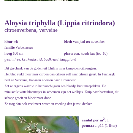
Aloysia triphylla (Lippia citriodora)
citroenverbena, verveine
kleur
wit
bloeit van
juni
tot
november
familie
Verbenaceae
hoog
100 cm
plaats
zon, koude kas (tot -10)
geur, thee, keukenkruid, badkruid, kuipplant
Dit geschenk van de goden uit Chili is mijn kampioen citroengeur.
Het blad ruikt meer naar citroen dan citroen zelf naar citroen geurt. In Frankrijk
heet ze Verveine, Italianen noemen haar Limoncello.
Zet ze ergens waar je in het voorbijgaan een blaadje kunt meepakken. De
minuscule witte bloemetjes in schermen zijn net wolkjes. Knip naar hartenlust, dit
schatje groeit en bloeit maar door.
Ze mag dan ook veel meer water en voeding dan je zou denken.
2
aantal per m
:
1
potmaat
: p11 (1 liter)