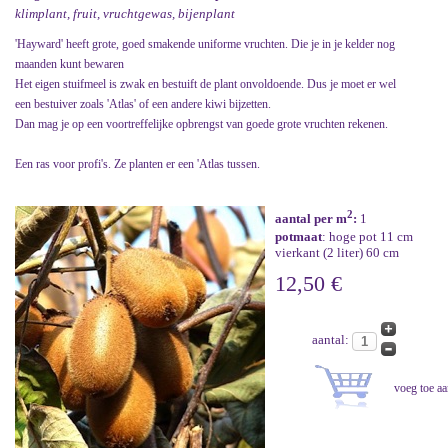
klimplant, fruit, vruchtgewas, bijenplant
'Hayward' heeft grote, goed smakende uniforme vruchten. Die je in je kelder nog
maanden kunt bewaren
Het eigen stuifmeel is zwak en bestuift de plant onvoldoende. Dus je moet er wel
een bestuiver zoals 'Atlas' of een andere kiwi bijzetten.
Dan mag je op een voortreffelijke opbrengst van goede grote vruchten rekenen.
Een ras voor profi's. Ze planten er een 'Atlas tussen.
2
aantal per m
:
1
potmaat
: hoge pot 11 cm
vierkant (2 liter) 60 cm
12,50 €
aantal: