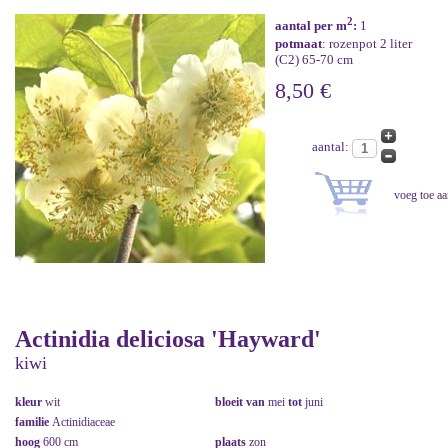
2
aantal per m
:
1
potmaat
: rozenpot 2 liter
(C2) 65-70 cm
8,50 €
aantal:
Actinidia deliciosa 'Hayward'
kiwi
kleur
wit
bloeit van
mei
tot
juni
familie
Actinidiaceae
hoog
600 cm
plaats
zon