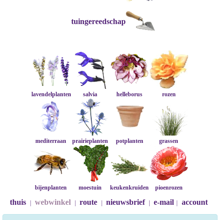
tuingereedschap
lavendelplanten
salvia
helleborus
rozen
mediterraan
prairieplanten
potplanten
grassen
bijenplanten
moestuin
keukenkruiden
pioenrozen
thuis
webwinkel
route
nieuwsbrief
e-mail
account
|
|
|
|
|