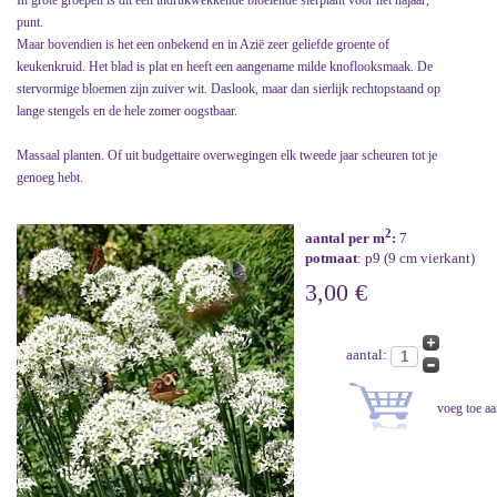
In grote groepen is dit een indrukwekkende bloeiende sierplant voor het najaar,
punt.
Maar bovendien is het een onbekend en in Azië zeer geliefde groente of
keukenkruid. Het blad is plat en heeft een aangename milde knoflooksmaak. De
stervormige bloemen zijn zuiver wit. Daslook, maar dan sierlijk rechtopstaand op
lange stengels en de hele zomer oogstbaar.
Massaal planten. Of uit budgettaire overwegingen elk tweede jaar scheuren tot je
genoeg hebt.
2
aantal per m
:
7
potmaat
: p9 (9 cm vierkant)
3,00 €
aantal: