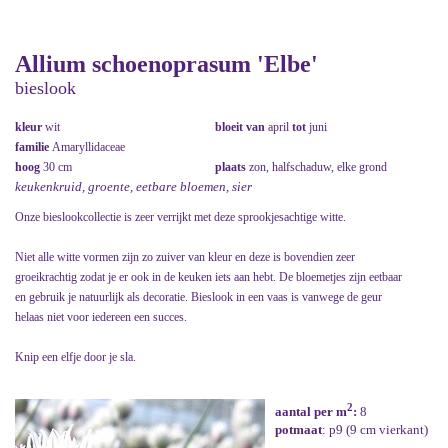
Allium schoenoprasum 'Elbe'
bieslook
kleur
wit
bloeit van
april
tot
juni
familie
Amaryllidaceae
hoog
30 cm
plaats
zon, halfschaduw, elke grond
keukenkruid, groente, eetbare bloemen, sier
Onze bieslookcollectie is zeer verrijkt met deze sprookjesachtige witte.
Niet alle witte vormen zijn zo zuiver van kleur en deze is bovendien zeer
groeikrachtig zodat je er ook in de keuken iets aan hebt. De bloemetjes zijn eetbaar
en gebruik je natuurlijk als decoratie. Bieslook in een vaas is vanwege de geur
helaas niet voor iedereen een succes.
Knip een elfje door je sla.
2
aantal per m
:
8
potmaat
: p9 (9 cm vierkant)