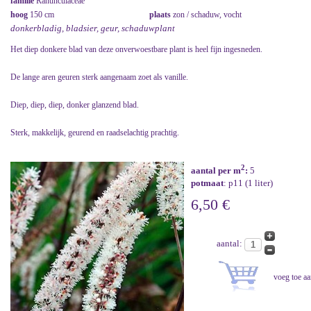
familie
Ranunculaceae
hoog
150 cm
plaats
zon / schaduw, vocht
donkerbladig, bladsier, geur, schaduwplant
Het diep donkere blad van deze onverwoestbare plant is heel fijn ingesneden.
De lange aren geuren sterk aangenaam zoet als vanille.
Diep, diep, diep, donker glanzend blad.
Sterk, makkelijk, geurend en raadselachtig prachtig.
2
aantal per m
:
5
potmaat
: p11 (1 liter)
6,50 €
aantal: