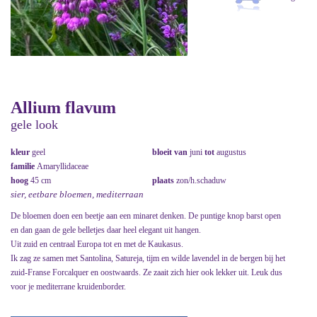
Allium flavum
gele look
kleur
geel
bloeit van
juni
tot
augustus
familie
Amaryllidaceae
hoog
45 cm
plaats
zon/h.schaduw
sier, eetbare bloemen, mediterraan
De bloemen doen een beetje aan een minaret denken. De puntige knop barst open
en dan gaan de gele belletjes daar heel elegant uit hangen.
Uit zuid en centraal Europa tot en met de Kaukasus.
Ik zag ze samen met Santolina, Satureja, tijm en wilde lavendel in de bergen bij het
zuid-Franse Forcalquer en oostwaards. Ze zaait zich hier ook lekker uit. Leuk dus
voor je mediterrane kruidenborder.