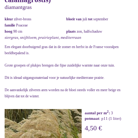
diamantgras
kleur
zilver-brons
bloeit van
juli
tot
september
familie
Poaceae
hoog
90 cm
plaats
zon, halfschaduw
siergras, snijbloem, prairieplant, mediterraan
Een elegant doorbuigend gras dat in de zomer en herfst in de Franse vooralpen
beeldbepalend is.
Grote groepen of plukjes brengen die fijne zuidelijke warmte naar onze tuin.
Dit is ideaal uitgangsmateriaal voor je natuurlijke mediterrane prairie.
De aanvankelijk zilveren aren worden na de bloei steeds voller en meer beige en
blijven dat tot de winter.
2
aantal per m
:
3
potmaat
: p11 (1 liter)
4,50 €