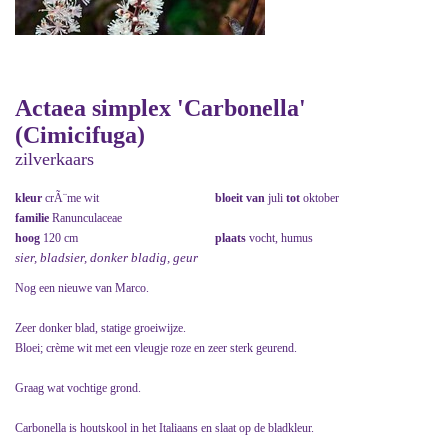
Actaea simplex 'Carbonella'
(Cimicifuga)
zilverkaars
kleur
crÃ¨me wit
bloeit van
juli
tot
oktober
familie
Ranunculaceae
hoog
120 cm
plaats
vocht, humus
sier, bladsier, donker bladig, geur
Nog een nieuwe van Marco.
Zeer donker blad, statige groeiwijze.
Bloei; crème wit met een vleugje roze en zeer sterk geurend.
Graag wat vochtige grond.
Carbonella is houtskool in het Italiaans en slaat op de bladkleur.