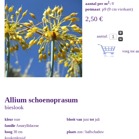
2
aantal per m
:
9
potmaat
: p9 (9 cm vierkant)
2,50 €
aantal:
Allium schoenoprasum
bieslook
kleur
roze
bloeit van
juni
tot
juli
familie
Amaryllidaceae
hoog
30 cm
plaats
zon / halfschaduw
keukenkruid