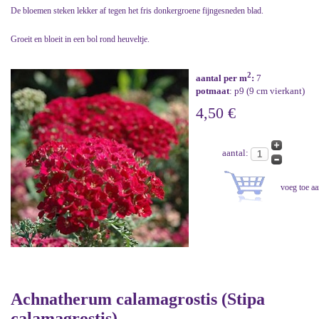
De bloemen steken lekker af tegen het fris donkergroene fijngesneden blad.
Groeit en bloeit in een bol rond heuveltje.
2
aantal per m
:
7
potmaat
: p9 (9 cm vierkant)
4,50 €
aantal:
Achnatherum calamagrostis (Stipa
calamagrostis)