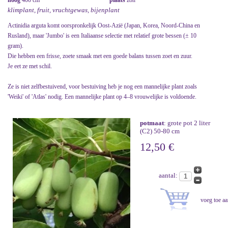
hoog
400 cm
plaats
zon
klimplant, fruit, vruchtgewas, bijenplant
Actinidia arguta komt oorspronkelijk Oost-Azië (Japan, Korea, Noord-China en
Rusland), maar 'Jumbo' is een Italiaanse selectie met relatief grote bessen (± 10
gram).
Die hebben een frisse, zoete smaak met een goede balans tussen zoet en zuur.
Je eet ze met schil.
Ze is niet zelfbestuivend, voor bestuiving heb je nog een mannelijke plant zoals
'Weiki' of 'Atlas' nodig. Een mannelijke plant op 4–8 vrouwelijke is voldoende.
potmaat
: grote pot 2 liter
(C2) 50-80 cm
12,50 €
aantal: