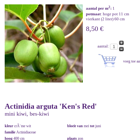
2
aantal per m
:
1
potmaat
: hoge pot 11 cm
vierkant (2 liter) 60 cm
8,50 €
aantal:
Actinidia arguta 'Ken's Red'
mini kiwi, bes-kiwi
kleur
crÃ¨me wit
bloeit van
mei
tot
juni
familie
Actinidiaceae
hoog
400 cm
plaats
zon