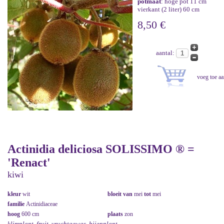
potmaat
: hoge pot 11 cm
vierkant (2 liter) 60 cm
8,50 €
aantal:
Actinidia deliciosa SOLISSIMO ® =
'Renact'
kiwi
kleur
wit
bloeit van
mei
tot
mei
familie
Actinidiaceae
hoog
600 cm
plaats
zon
klimplant, fruit, vruchtgewas, bijenplant