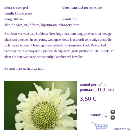
kleur
citroengeel
bloeit van
juni
tot
september
familie
Dipsacaceae
hoog
200 cm
plaats
zon
sier, border, snijbloem, bijenplant, vlinderplant
Zichtbaar verwant aan Scabiosa, deze hoge strak omhoog groeiende en stevige
plant met bloemen in een romig zachtgele kleur. Het wordt een statige plant die
zich royaal uitzaait. Onze regionale radio-tuin-vraagbaak, Loek Peters, had
vanwege zijn flamboyante alpinopet de bijnaam: 'grote plathoofd'. Het is ook een
plant die hem vanwege het natuurlijk karakter zal bevallen.
Ze staat massaal in onze tuin.
2
aantal per m
:
6
potmaat
: p11 (1 liter)
3,50 €
aantal: