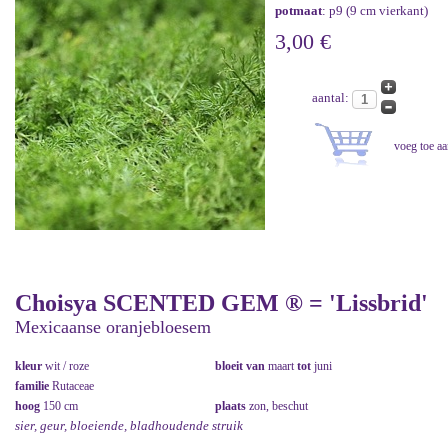
potmaat
: p9 (9 cm vierkant)
3,00 €
aantal:
Choisya SCENTED GEM ® = 'Lissbrid'
Mexicaanse oranjebloesem
kleur
wit / roze
bloeit van
maart
tot
juni
familie
Rutaceae
hoog
150 cm
plaats
zon, beschut
sier, geur, bloeiende, bladhoudende struik