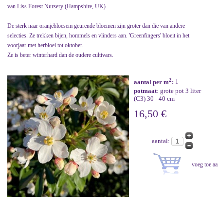
van Liss Forest Nursery (Hampshire, UK).
De sterk naar oranjebloesem geurende bloemen zijn groter dan die van andere
selecties. Ze trekken bijen, hommels en vlinders aan. 'Greenfingers' bloeit in het
voorjaar met herbloei tot oktober.
Ze is beter winterhard dan de oudere cultivars.
2
aantal per m
:
1
potmaat
: grote pot 3 liter
(C3) 30 - 40 cm
16,50 €
aantal: