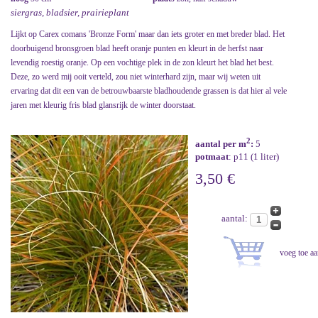
siergras, bladsier, prairieplant
Lijkt op Carex comans 'Bronze Form' maar dan iets groter en met breder blad. Het
doorbuigend bronsgroen blad heeft oranje punten en kleurt in de herfst naar
levendig roestig oranje. Op een vochtige plek in de zon kleurt het blad het best.
Deze, zo werd mij ooit verteld, zou niet winterhard zijn, maar wij weten uit
ervaring dat dit een van de betrouwbaarste bladhoudende grassen is dat hier al vele
jaren met kleurig fris blad glansrijk de winter doorstaat.
2
aantal per m
:
5
potmaat
: p11 (1 liter)
3,50 €
aantal: