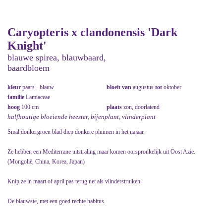
Caryopteris x clandonensis 'Dark
Knight'
blauwe spirea, blauwbaard,
baardbloem
kleur
paars - blauw
bloeit van
augustus
tot
oktober
familie
Lamiaceae
hoog
100 cm
plaats
zon, doorlatend
halfhoutige bloeiende heester, bijenplant, vlinderplant
Smal donkergroen blad diep donkere pluimen in het najaar.
Ze hebben een Mediterrane uitstraling maar komen oorspronkelijk uit Oost Azie.
(Mongolië, China, Korea, Japan)
Knip ze in maart of april pas terug net als vlinderstruiken.
De blauwste, met een goed rechte habitus.