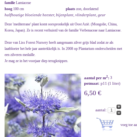
familie
Lamiaceae
hoog
100 cm
plaats
zon, doorlatend
halfhoutige bloeiende heester, bijenplant, vlinderplant, geur
Deze 'mediterrane' plant komt oorspronkelijk uit Oost Azië. (Mongolie, China,
Korea, Japan). Ze is recent verhuistd van de familie Verbenaceae naar Lamiaceae.
Deze van Liss Forest Nursery heeft aangenaam zilver grijs blad zodat ze als
laatbloeier het hele jaar aantrekkelijk is. In 2008 op Plantarium onderscheiden met
een zilveren medaille.
Je mag ze in het voorjaar diep terugknippen.
2
aantal per m
:
3
potmaat
: p11 (1 liter)
6,50 €
aantal: