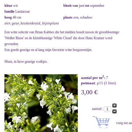
kleur
wit
bloeit van
juni
tot
september
familie
Lamiaceae
hoog
40 cm
plaats
zon, schaduw
sier, geur, keukenkruid, bijenplant
Een witte selectie van Brian Kabbes die het midden houdt tussen de grootbloemige
'Weißer Riese' en de kleinbloemige 'White Cloud' die door Hans Kramer werd
gevonden.
Een goede geurige en al lang mijn favoriete witte bergsteentijm.
Munt, in lieve geurige wolkjes.
2
aantal per m
:
7
potmaat
: p11 (1 liter)
3,00 €
aantal: