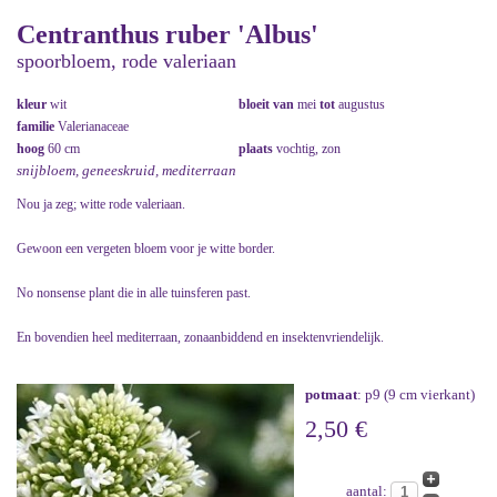
Centranthus ruber 'Albus'
spoorbloem, rode valeriaan
kleur
wit
bloeit van
mei
tot
augustus
familie
Valerianaceae
hoog
60 cm
plaats
vochtig, zon
snijbloem, geneeskruid, mediterraan
Nou ja zeg; witte rode valeriaan.
Gewoon een vergeten bloem voor je witte border.
No nonsense plant die in alle tuinsferen past.
En bovendien heel mediterraan, zonaanbiddend en insektenvriendelijk.
potmaat
: p9 (9 cm vierkant)
2,50 €
aantal: