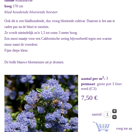
familie
Rhamnaceae
hoog
170 cm
blad houdende bloeiende heester
Ook dit is een bladhoudende, dus vroeg bloeiende cultivar. Daarom is het aan te
raden pas na de bloei te snoeien.
Ze wordt uiteindelijk zo'n 1,5 tot soms 3 meter hoog.
Een mooi maatje voor een Californische sering bijvoorbeeld tegen een warme
muur naast de voordeur.
Fijne diepe kleur.
De bolle blauwe bloemenzee uit je dromen.
2
aantal per m
:
3
potmaat
: grote pot 3 liter
rond (C3)
7,50 €
aantal: