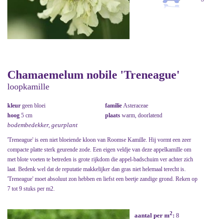
Chamaemelum nobile 'Treneague'
loopkamille
kleur
geen bloei
familie
Asteraceae
hoog
5 cm
plaats
warm, doorlatend
bodembedekker, geurplant
'Treneague' is een niet bloeiende kloon van Roomse Kamille. Hij vormt een zeer
compacte platte sterk geurende zode. Een eigen veldje van deze appelkamille om
met blote voeten te betreden is grote rijkdom die appel-badschuim ver achter zich
laat. Bedenk wel dat de reputatie makkelijker dan gras niet helemaal terecht is.
'Treneague' moet absoluut zon hebben en liefst een beetje zandige grond. Reken op
7 tot 9 stuks per m2.
2
aantal per m
:
8