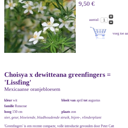
9,50 €
aantal:
Choisya x dewitteana greenfingers =
'Lissfing'
Mexicaanse oranjebloesem
kleur
wit
bloeit van
april
tot
augustus
familie
Rutaceae
hoog
150 cm
plaats
zon
sier, geur, bloeiende, bladhoudende struik, bijen-, vlinderplant
'Greenfingers' is een recente compacte, volle introductie gevonden door Peter Catt