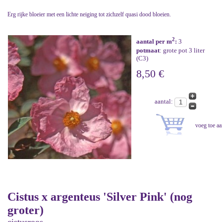
Erg rijke bloeier met een lichte neiging tot zichzelf quasi dood bloeien.
2
aantal per m
:
3
potmaat
: grote pot 3 liter
(C3)
8,50 €
aantal:
Cistus x argenteus 'Silver Pink' (nog
groter)