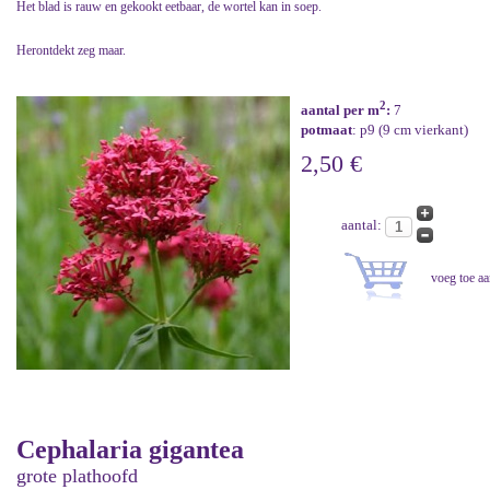
Het blad is rauw en gekookt eetbaar, de wortel kan in soep.
Herontdekt zeg maar.
2
aantal per m
:
7
potmaat
: p9 (9 cm vierkant)
2,50 €
aantal:
Cephalaria gigantea
grote plathoofd