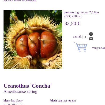
pakket is helaas niet mogelijk.
potmaat
: grote pot 7,5 liter
(P24) 200 cm
32,50 €
aantal:
Ceanothus 'Concha'
Amerikaanse sering
kleur
diep blauw
bloeit van
mei
tot
juni