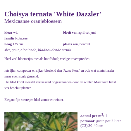
Choisya ternata 'White Dazzler'
Mexicaanse oranjebloesem
kleur
wit
bloeit van
april
tot
juni
familie
Rutaceae
hoog
125 cm
plaats
zon, beschut
sier, geur, bloeiende, bladhoudende struik
Heel veel bloemetjes met als hoofddoel; veel geur verspreiden.
Iets ijler, compacter en rijker bloeiend dan 'Aztec Pearl' en ook wat winterharder
maar even sterk geurend.
Het blad komt meestal verrassend ongeschonden door de winter. Maar toch liefst
iets beschut planten.
Elegant fijn sterretjes blad zomer en winter.
2
aantal per m
:
1
potmaat
: grote pot 3 liter
(C3) 30-40 cm