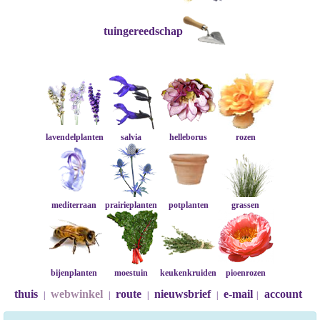
tuingereedschap
lavendelplanten
salvia
helleborus
rozen
mediterraan
prairieplanten
potplanten
grassen
bijenplanten
moestuin
keukenkruiden
pioenrozen
thuis
webwinkel
route
nieuwsbrief
e-mail
account
|
|
|
|
|