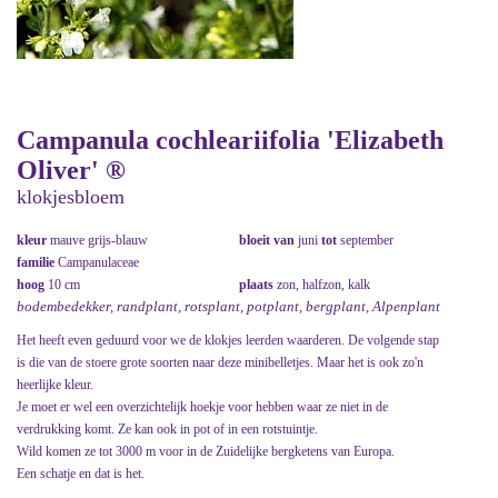
Campanula cochleariifolia 'Elizabeth
Oliver' ®
klokjesbloem
kleur
mauve grijs-blauw
bloeit van
juni
tot
september
familie
Campanulaceae
hoog
10 cm
plaats
zon, halfzon, kalk
bodembedekker, randplant, rotsplant, potplant, bergplant, Alpenplant
Het heeft even geduurd voor we de klokjes leerden waarderen. De volgende stap
is die van de stoere grote soorten naar deze minibelletjes. Maar het is ook zo'n
heerlijke kleur.
Je moet er wel een overzichtelijk hoekje voor hebben waar ze niet in de
verdrukking komt. Ze kan ook in pot of in een rotstuintje.
Wild komen ze tot 3000 m voor in de Zuidelijke bergketens van Europa.
Een schatje en dat is het.