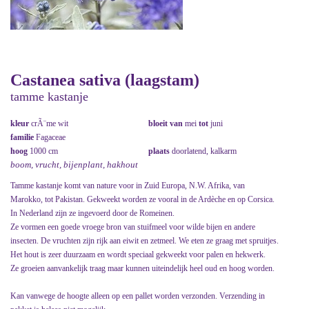
Castanea sativa (laagstam)
tamme kastanje
kleur
crÃ¨me wit
bloeit van
mei
tot
juni
familie
Fagaceae
hoog
1000 cm
plaats
doorlatend, kalkarm
boom, vrucht, bijenplant, hakhout
Tamme kastanje komt van nature voor in Zuid Europa, N.W. Afrika, van
Marokko, tot Pakistan. Gekweekt worden ze vooral in de Ardèche en op Corsica.
In Nederland zijn ze ingevoerd door de Romeinen.
Ze vormen een goede vroege bron van stuifmeel voor wilde bijen en andere
insecten. De vruchten zijn rijk aan eiwit en zetmeel. We eten ze graag met spruitjes.
Het hout is zeer duurzaam en wordt speciaal gekweekt voor palen en hekwerk.
Ze groeien aanvankelijk traag maar kunnen uiteindelijk heel oud en hoog worden.
Kan vanwege de hoogte alleen op een pallet worden verzonden. Verzending in