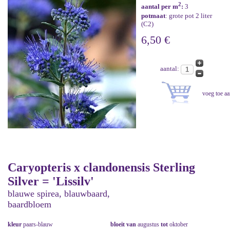
2
aantal per m
:
3
potmaat
: grote pot 2 liter
(C2)
6,50 €
aantal:
Caryopteris x clandonensis Sterling
Silver = 'Lissilv'
blauwe spirea, blauwbaard,
baardbloem
kleur
paars-blauw
bloeit van
augustus
tot
oktober