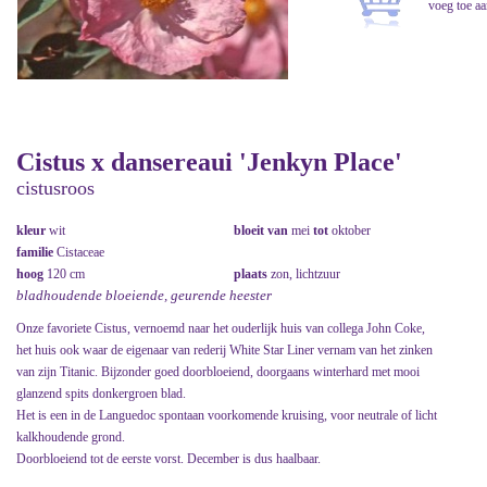
Cistus x dansereaui 'Jenkyn Place'
cistusroos
kleur
wit
bloeit van
mei
tot
oktober
familie
Cistaceae
hoog
120 cm
plaats
zon, lichtzuur
bladhoudende bloeiende, geurende heester
Onze favoriete Cistus, vernoemd naar het ouderlijk huis van collega John Coke,
het huis ook waar de eigenaar van rederij White Star Liner vernam van het zinken
van zijn Titanic. Bijzonder goed doorbloeiend, doorgaans winterhard met mooi
glanzend spits donkergroen blad.
Het is een in de Languedoc spontaan voorkomende kruising, voor neutrale of licht
kalkhoudende grond.
Doorbloeiend tot de eerste vorst. December is dus haalbaar.