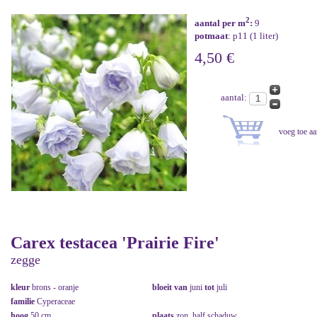
2
aantal per m
:
9
potmaat
: p11 (1 liter)
4,50 €
aantal:
Carex testacea 'Prairie Fire'
zegge
kleur
brons - oranje
bloeit van
juni
tot
juli
familie
Cyperaceae
hoog
50 cm
plaats
zon, half schaduw