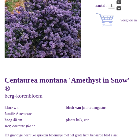
aantal:
Centaurea montana 'Amethyst in Snow'
®
berg-korenbloem
kleur
wit
bloeit van
juni
tot
augustus
familie
Asteraceae
hoog
40 cm
plaats
kalk, zon
sier, cottage-plant
Dit grappige heerlijke sprieten bloemetje met het grote licht behaarde blad staat