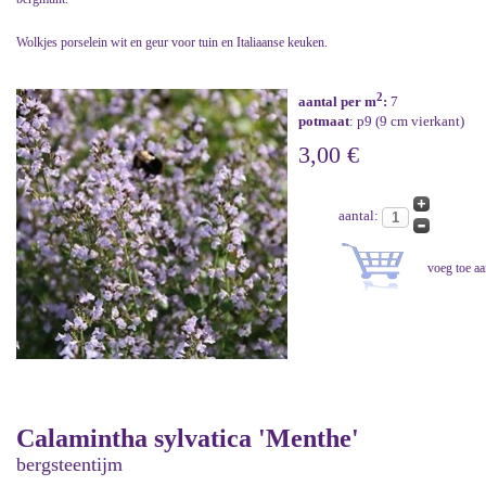
Wolkjes porselein wit en geur voor tuin en Italiaanse keuken.
2
aantal per m
:
7
potmaat
: p9 (9 cm vierkant)
3,00 €
aantal:
Calamintha sylvatica 'Menthe'
bergsteentijm