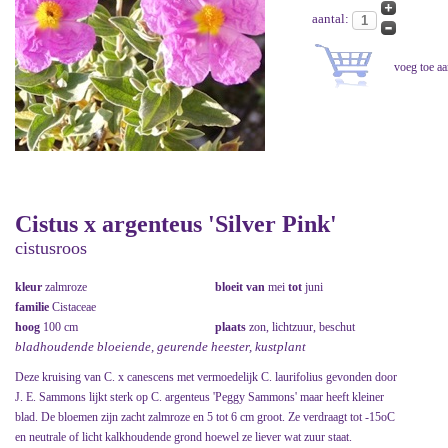
aantal:
Cistus x argenteus 'Silver Pink'
cistusroos
kleur
zalmroze
bloeit van
mei
tot
juni
familie
Cistaceae
hoog
100 cm
plaats
zon, lichtzuur, beschut
bladhoudende bloeiende, geurende heester, kustplant
Deze kruising van C. x canescens met vermoedelijk C. laurifolius gevonden door
J. E. Sammons lijkt sterk op C. argenteus 'Peggy Sammons' maar heeft kleiner
blad. De bloemen zijn zacht zalmroze en 5 tot 6 cm groot. Ze verdraagt tot -15oC
en neutrale of licht kalkhoudende grond hoewel ze liever wat zuur staat.