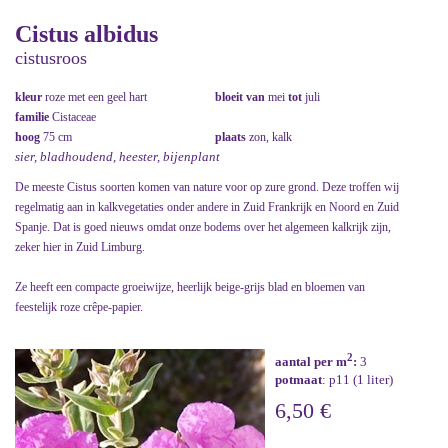
Cistus albidus
cistusroos
kleur
roze met een geel hart
bloeit van
mei
tot
juli
familie
Cistaceae
hoog
75 cm
plaats
zon, kalk
sier, bladhoudend, heester, bijenplant
De meeste Cistus soorten komen van nature voor op zure grond. Deze troffen wij
regelmatig aan in kalkvegetaties onder andere in Zuid Frankrijk en Noord en Zuid
Spanje. Dat is goed nieuws omdat onze bodems over het algemeen kalkrijk zijn,
zeker hier in Zuid Limburg.
Ze heeft een compacte groeiwijze, heerlijk beige-grijs blad en bloemen van
feestelijk roze crêpe-papier.
2
aantal per m
:
3
potmaat
: p11 (1 liter)
6,50 €