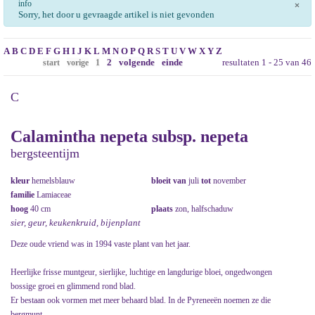
info
×
Sorry, het door u gevraagde artikel is niet gevonden
A
B
C
D
E
F
G
H
I
J
K
L
M
N
O
P
Q
R
S
T
U
V
W
X
Y
Z
2
volgende
einde
resultaten 1 - 25 van 46
start
vorige
1
C
Calamintha nepeta subsp. nepeta
bergsteentijm
kleur
hemelsblauw
bloeit van
juli
tot
november
familie
Lamiaceae
hoog
40 cm
plaats
zon, halfschaduw
sier, geur, keukenkruid, bijenplant
Deze oude vriend was in 1994 vaste plant van het jaar.
Heerlijke frisse muntgeur, sierlijke, luchtige en langdurige bloei, ongedwongen
bossige groei en glimmend rond blad.
Er bestaan ook vormen met meer behaard blad. In de Pyreneeën noemen ze die
bergmunt.