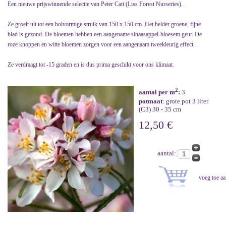
Een nieuwe prijswinnende selectie van Peter Catt (Liss Forest Nurseries).
Ze groeit uit tot een bolvormige struik van 150 x 150 cm. Het helder groene, fijne
blad is gezond. De bloemen hebben een aangename sinaasappel-bloesem geur. De
roze knoppen en witte bloemen zorgen voor een aangenaam tweekleurig effect.
Ze verdraagt tot -15 graden en is dus prima geschikt voor ons klimaat.
2
aantal per m
:
3
potmaat
: grote pot 3 liter
(C3) 30 - 35 cm
12,50 €
aantal: