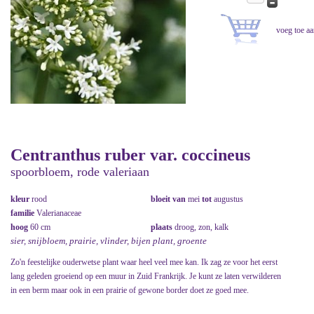
Centranthus ruber var. coccineus
spoorbloem, rode valeriaan
kleur
rood
bloeit van
mei
tot
augustus
familie
Valerianaceae
hoog
60 cm
plaats
droog, zon, kalk
sier, snijbloem, prairie, vlinder, bijen plant, groente
Zo'n feestelijke ouderwetse plant waar heel veel mee kan. Ik zag ze voor het eerst
lang geleden groeiend op een muur in Zuid Frankrijk. Je kunt ze laten verwilderen
in een berm maar ook in een prairie of gewone border doet ze goed mee.