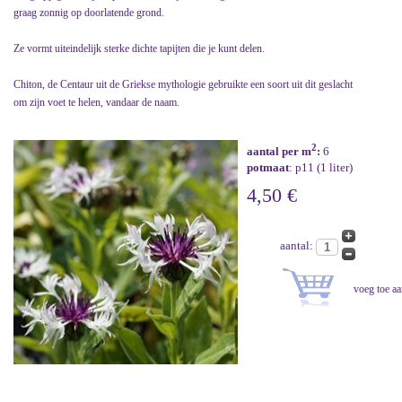
graag zonnig op doorlatende grond.
Ze vormt uiteindelijk sterke dichte tapijten die je kunt delen.
Chiton, de Centaur uit de Griekse mythologie gebruikte een soort uit dit geslacht
om zijn voet te helen, vandaar de naam.
2
aantal per m
:
6
potmaat
: p11 (1 liter)
4,50 €
aantal: