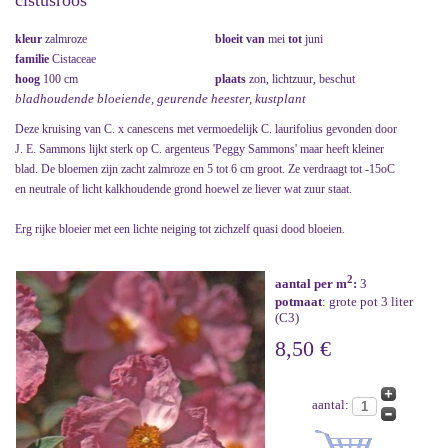
cistusroos
kleur
zalmroze
bloeit van
mei
tot
juni
familie
Cistaceae
hoog
100 cm
plaats
zon, lichtzuur, beschut
bladhoudende bloeiende, geurende heester, kustplant
Deze kruising van C. x canescens met vermoedelijk C. laurifolius gevonden door
J. E. Sammons lijkt sterk op C. argenteus 'Peggy Sammons' maar heeft kleiner
blad. De bloemen zijn zacht zalmroze en 5 tot 6 cm groot. Ze verdraagt tot -15oC
en neutrale of licht kalkhoudende grond hoewel ze liever wat zuur staat.
Erg rijke bloeier met een lichte neiging tot zichzelf quasi dood bloeien.
2
aantal per m
:
3
potmaat
: grote pot 3 liter
(C3)
8,50 €
aantal: