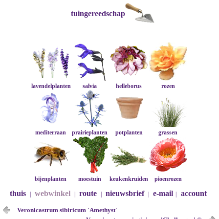
tuingereedschap
lavendelplanten
salvia
helleborus
rozen
mediterraan
prairieplanten
potplanten
grassen
bijenplanten
moestuin
keukenkruiden
pioenrozen
thuis
webwinkel
route
nieuwsbrief
e-mail
account
|
|
|
|
|
Veronicastrum sibiricum 'Amethyst'