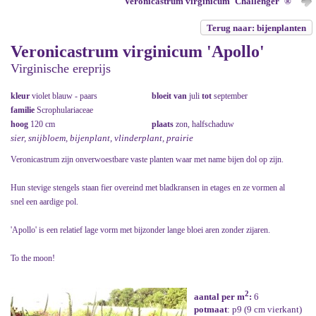
Veronicastrum virginicum 'Challenger' ®
Terug naar: bijenplanten
Veronicastrum virginicum 'Apollo'
Virginische ereprijs
kleur
violet blauw - paars
bloeit van
juli
tot
september
familie
Scrophulariaceae
hoog
120 cm
plaats
zon, halfschaduw
sier, snijbloem, bijenplant, vlinderplant, prairie
Veronicastrum zijn onverwoestbare vaste planten waar met name bijen dol op zijn.
Hun stevige stengels staan fier overeind met bladkransen in etages en ze vormen al
snel een aardige pol.
'Apollo' is een relatief lage vorm met bijzonder lange bloei aren zonder zijaren.
To the moon!
2
aantal per m
:
6
potmaat
: p9 (9 cm vierkant)