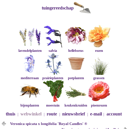
tuingereedschap
lavendelplanten
salvia
helleborus
rozen
mediterraan
prairieplanten
potplanten
grassen
bijenplanten
moestuin
keukenkruiden
pioenrozen
thuis
webwinkel
route
nieuwsbrief
e-mail
account
|
|
|
|
|
Veronica spicata x longifolia 'Royal Candles' ®