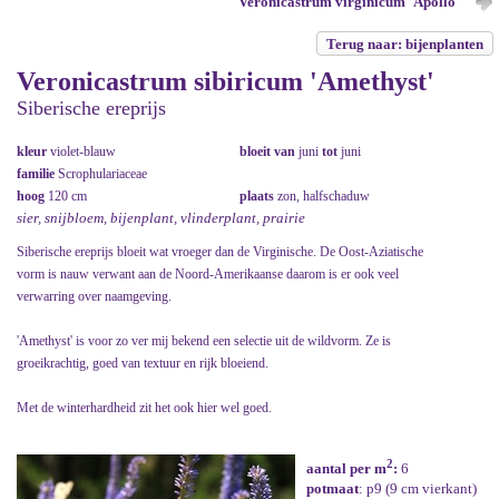
Veronicastrum virginicum 'Apollo'
Terug naar: bijenplanten
Veronicastrum sibiricum 'Amethyst'
Siberische ereprijs
kleur
violet-blauw
bloeit van
juni
tot
juni
familie
Scrophulariaceae
hoog
120 cm
plaats
zon, halfschaduw
sier, snijbloem, bijenplant, vlinderplant, prairie
Siberische ereprijs bloeit wat vroeger dan de Virginische. De Oost-Aziatische
vorm is nauw verwant aan de Noord-Amerikaanse daarom is er ook veel
verwarring over naamgeving.
'Amethyst' is voor zo ver mij bekend een selectie uit de wildvorm. Ze is
groeikrachtig, goed van textuur en rijk bloeiend.
Met de winterhardheid zit het ook hier wel goed.
2
aantal per m
:
6
potmaat
: p9 (9 cm vierkant)