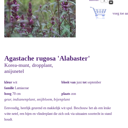
Agastache rugosa 'Alabaster'
Korea-munt, dropplant,
anijsnetel
kleur
wit
bloeit van
juni
tot
september
familie
Lamiaceae
hoog
70 cm
plaats
zon
geur, indianenplant, snijbloem, bijenplant
Eenvoudig, heerlijk geurend en makkelijk wit spul. Beschouw het als een leuke
witte netel, een bijen en vlinderplant die zich ook via uitzaaien soortecht in stand
houdt.