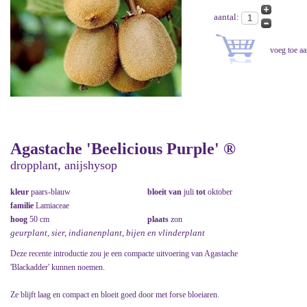
aantal:
Agastache 'Beelicious Purple' ®
dropplant, anijshysop
kleur
paars-blauw
bloeit van
juli
tot
oktober
familie
Lamiaceae
hoog
50 cm
plaats
zon
geurplant, sier, indianenplant, bijen en vlinderplant
Deze recente introductie zou je een compacte uitvoering van Agastache
'Blackadder' kunnen noemen.
Ze blijft laag en compact en bloeit goed door met forse bloeiaren.