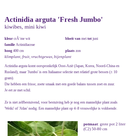
Actinidia arguta 'Fresh Jumbo'
kiwibes, mini kiwi
kleur
crÃ¨me wit
bloeit van
mei
tot
juni
familie
Actinidiaceae
hoog
400 cm
plaats
zon
klimplant, fruit, vruchtgewas, bijenplant
Actinidia arguta komt oorspronkelijk Oost-Azië (Japan, Korea, Noord-China en
Rusland), maar 'Jumbo' is een Italiaanse selectie met relatief grote bessen (± 10
gram).
Die hebben een frisse, zoete smaak met een goede balans tussen zoet en zuur.
Je eet ze met schil.
Ze is niet zelfbestuivend, voor bestuiving heb je nog een mannelijke plant zoals
'Weiki' of 'Atlas' nodig. Een mannelijke plant op 4–8 vrouwelijke is voldoende.
potmaat
: grote pot 2 liter
(C2) 50-80 cm