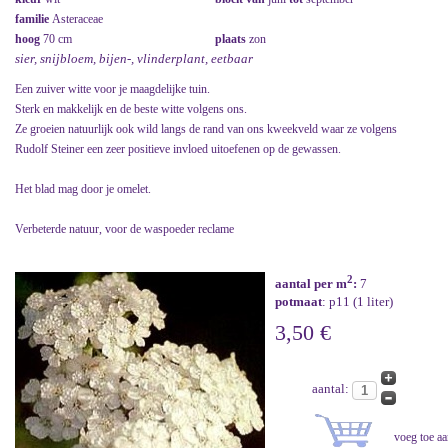
familie
Asteraceae
hoog
70 cm
plaats
zon
sier, snijbloem, bijen-, vlinderplant, eetbaar
Een zuiver witte voor je maagdelijke tuin.
Sterk en makkelijk en de beste witte volgens ons.
Ze groeien natuurlijk ook wild langs de rand van ons kweekveld waar ze volgens
Rudolf Steiner een zeer positieve invloed uitoefenen op de gewassen.
Het blad mag door je omelet.
Verbeterde natuur, voor de waspoeder reclame
2
aantal per m
:
7
potmaat
: p11 (1 liter)
3,50 €
aantal: