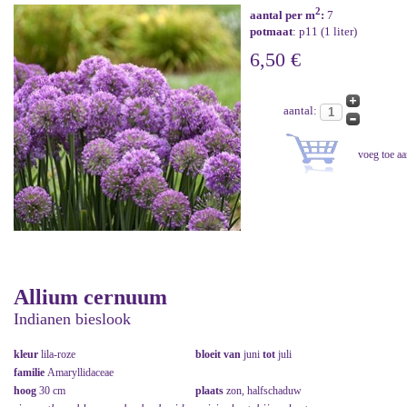
2
aantal per m
:
7
potmaat
: p11 (1 liter)
6,50 €
aantal:
Allium cernuum
Indianen bieslook
kleur
lila-roze
bloeit van
juni
tot
juli
familie
Amaryllidaceae
hoog
30 cm
plaats
zon, halfschaduw