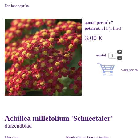
Een hete paprika.
2
aantal per m
:
7
potmaat
: p11 (1 liter)
3,00 €
aantal:
Achillea millefolium 'Schneetaler'
duizendblad
kleur
wit
bloeit van
juni
tot
september