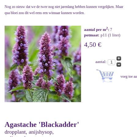
Nog zo nieuw dat we de twee nog niet jarenlang hebben kunnen vergelijken. Maar
qua bloei zou dit wel eens een winnaar kunnen worden.
2
aantal per m
:
7
potmaat
: p11 (1 liter)
4,50 €
aantal:
Agastache 'Blackadder'
dropplant, anijshysop,