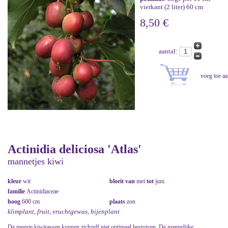
vierkant (2 liter) 60 cm
8,50 €
aantal:
Actinidia deliciosa 'Atlas'
mannetjes kiwi
kleur
wit
bloeit van
mei
tot
juni
familie
Actinidiaceae
hoog
600 cm
plaats
zon
klimplant, fruit, vruchtgewas, bijenplant
De meeste kiwirassen kunnen zichzelf niet optimaal bestuiven. De mannelijke