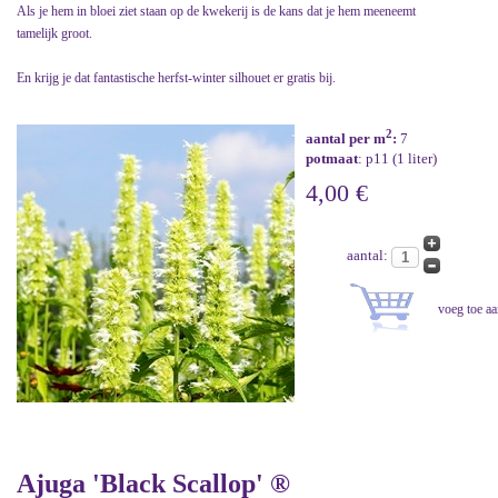
Als je hem in bloei ziet staan op de kwekerij is de kans dat je hem meeneemt
tamelijk groot.
En krijg je dat fantastische herfst-winter silhouet er gratis bij.
2
aantal per m
:
7
potmaat
: p11 (1 liter)
4,00 €
aantal:
Ajuga 'Black Scallop' ®