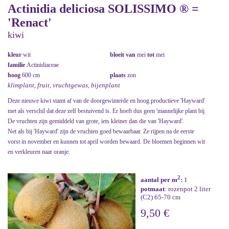
Actinidia deliciosa SOLISSIMO ® =
'Renact'
kiwi
kleur
wit
bloeit van
mei
tot
mei
familie
Actinidiaceae
hoog
600 cm
plaats
zon
klimplant, fruit, vruchtgewas, bijenplant
Deze nieuwe kiwi stamt af van de doorgewinterde en hoog productieve 'Hayward'
met als verschil dat deze zelf bestuivend is. Er hoeft dus geen 'mannelijke plant bij.
De vruchten zijn gemiddeld van grote, iets kleiner dan die van 'Hayward'.
Net als bij 'Hayward' zijn de vruchten goed bewaarbaar. Ze rijpen na de eerste
vorst in november en kunnen tot april worden bewaard. De bloemen beginnen wit
en verkleuren naar oranje.
2
aantal per m
:
1
potmaat
: rozenpot 2 liter
(C2) 65-70 cm
9,50 €