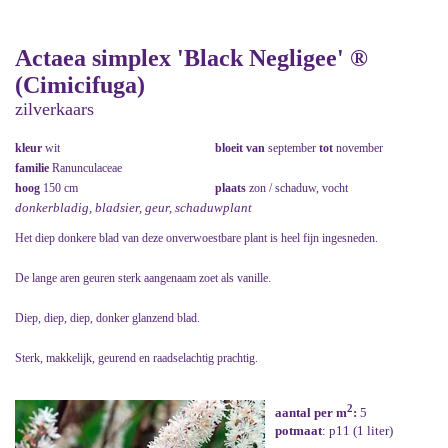
Actaea simplex 'Black Negligee' ®
(Cimicifuga)
zilverkaars
kleur
wit
bloeit van
september
tot
november
familie
Ranunculaceae
hoog
150 cm
plaats
zon / schaduw, vocht
donkerbladig, bladsier, geur, schaduwplant
Het diep donkere blad van deze onverwoestbare plant is heel fijn ingesneden.
De lange aren geuren sterk aangenaam zoet als vanille.
Diep, diep, diep, donker glanzend blad.
Sterk, makkelijk, geurend en raadselachtig prachtig.
2
aantal per m
:
5
potmaat
: p11 (1 liter)