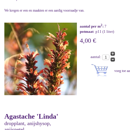
We kregen er een en maakten er een aardig voorraadje van.
2
aantal per m
:
7
potmaat
: p11 (1 liter)
4,00 €
aantal:
Agastache 'Linda'
dropplant, anijshysop,
anijsnetel