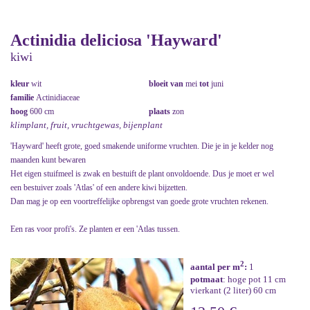
Actinidia deliciosa 'Hayward'
kiwi
kleur
wit
bloeit van
mei
tot
juni
familie
Actinidiaceae
hoog
600 cm
plaats
zon
klimplant, fruit, vruchtgewas, bijenplant
'Hayward' heeft grote, goed smakende uniforme vruchten. Die je in je kelder nog
maanden kunt bewaren
Het eigen stuifmeel is zwak en bestuift de plant onvoldoende. Dus je moet er wel
een bestuiver zoals 'Atlas' of een andere kiwi bijzetten.
Dan mag je op een voortreffelijke opbrengst van goede grote vruchten rekenen.
Een ras voor profi's. Ze planten er een 'Atlas tussen.
2
aantal per m
:
1
potmaat
: hoge pot 11 cm
vierkant (2 liter) 60 cm