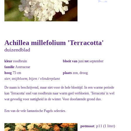
Achillea millefolium 'Terracotta'
duizendblad
kleur
roodbruin
bloeit van
juni
tot
september
familie
Asteraceae
hoog
75 cm
plaats
zon, droog
sier, snijbloem, bijen / vlinderplant
De naam is beschrijvend, maar niet voor de hele bloeitijd. In een warme periode
kan 'Terracotta' snel van roodbruin naar warm geel verbloeien. 'Terracotta' is wel
wat gevoelig voor nattigheid in de winter. Voor doorlatende grond dus.
Een van de vele fantastische Pagels selecties.
potmaat
: p11 (1 liter)