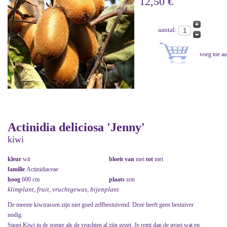
12,50 €
aantal:
Actinidia deliciosa 'Jenny'
kiwi
kleur
wit
bloeit van
mei
tot
mei
familie
Actinidiaceae
hoog
600 cm
plaats
zon
klimplant, fruit, vruchtgewas, bijenplant
De meeste kiwirassen zijn niet goed zelfbestuivend. Deze heeft geen bestuiver
nodig.
Snoei Kiwi in de zomer als de vruchten al zijn gezet. Je remt dan de groei wat en