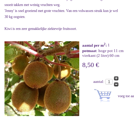
snoeit takken met weinig vruchten weg.
'Jenny' is snel groeiend met grote vruchten. Van een volwassen struik kun je wel
30 kg oogsten.
Kiwi is een zeer gemakkelijke ziektevrije fruitsoort.
2
aantal per m
:
1
potmaat
: hoge pot 11 cm
vierkant (2 liter) 60 cm
8,50 €
aantal: