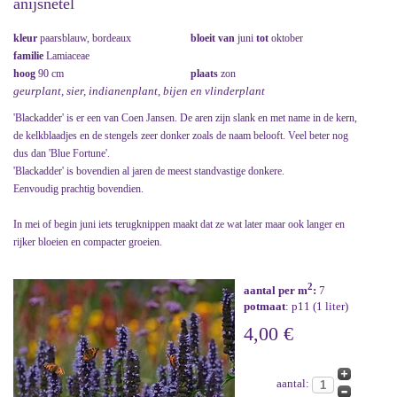
anijsnetel
kleur
paarsblauw, bordeaux
bloeit van
juni
tot
oktober
familie
Lamiaceae
hoog
90 cm
plaats
zon
geurplant, sier, indianenplant, bijen en vlinderplant
'Blackadder' is er een van Coen Jansen. De aren zijn slank en met name in de kern,
de kelkblaadjes en de stengels zeer donker zoals de naam belooft. Veel beter nog
dus dan 'Blue Fortune'.
'Blackadder' is bovendien al jaren de meest standvastige donkere.
Eenvoudig prachtig bovendien.
In mei of begin juni iets terugknippen maakt dat ze wat later maar ook langer en
rijker bloeien en compacter groeien.
2
aantal per m
:
7
potmaat
: p11 (1 liter)
4,00 €
aantal: