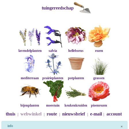
tuingereedschap
lavendelplanten
salvia
helleborus
rozen
mediterraan
prairieplanten
potplanten
grassen
bijenplanten
moestuin
keukenkruiden
pioenrozen
thuis
webwinkel
route
nieuwsbrief
e-mail
account
|
|
|
|
|
info
×