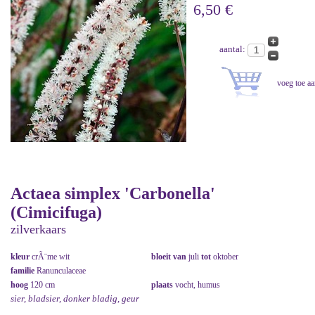
6,50 €
aantal:
Actaea simplex 'Carbonella'
(Cimicifuga)
zilverkaars
kleur
crÃ¨me wit
bloeit van
juli
tot
oktober
familie
Ranunculaceae
hoog
120 cm
plaats
vocht, humus
sier, bladsier, donker bladig, geur