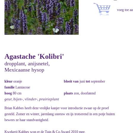
Agastache 'Kolibri'
dropplant, anijsnetel,
Mexicaanse hysop
kleur
oranje
bloeit van
juni
tot
september
familie
Lamiaceae
hoog
80 cm
plaats
zon, doorlatend
geur, bijen-, vlinder-, prairieplant
Brian Kabbes heeft deze vrolijke kanjer voor introductie zwaar op de proef
gesteld. Zomer en winter, jarenlang sneeuw en ijs trotserend in een potje buiten
bewees ze haar standvastigheid.
Kwekerij Kabbes won er de Tuin & Co Award 2010 mee.