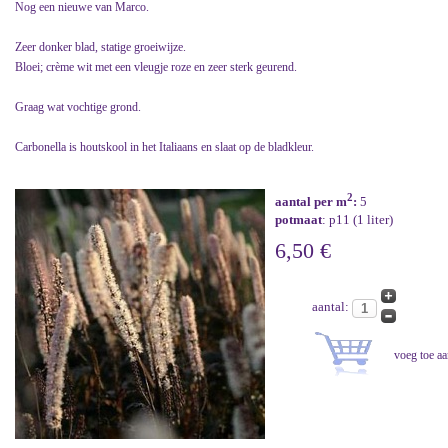
Nog een nieuwe van Marco.
Zeer donker blad, statige groeiwijze.
Bloei; crème wit met een vleugje roze en zeer sterk geurend.
Graag wat vochtige grond.
Carbonella is houtskool in het Italiaans en slaat op de bladkleur.
2
aantal per m
:
5
potmaat
: p11 (1 liter)
6,50 €
aantal: