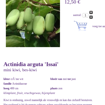
12,50 €
aantal:
Actinidia arguta 'Issai'
mini kiwi, bes-kiwi
kleur
crÃ¨me wit
bloeit van
mei
tot
juni
familie
Actinidiaceae
hoog
400 cm
plaats
zon
klimplant, fruit, vruchtgewas, bijenplant
Kiwi is eenhuizig, zowel mannelijk als vrouwelijk en kan dus zichzelf bestuiven.
Het stuifmeel is bij de meeste cultivars echter onvoldoende op het juiste moment