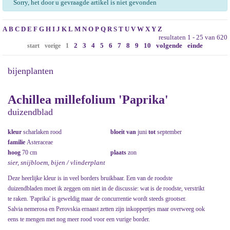
Sorry, het door u gevraagde artikel is niet gevonden
A
B
C
D
E
F
G
H
I
J
K
L
M
N
O
P
Q
R
S
T
U
V
W
X
Y
Z
resultaten 1 - 25 van 620
2
3
4
5
6
7
8
9
10
volgende
einde
start
vorige
1
bijenplanten
Achillea millefolium 'Paprika'
duizendblad
kleur
scharlaken rood
bloeit van
juni
tot
september
familie
Asteraceae
hoog
70 cm
plaats
zon
sier, snijbloem, bijen / vlinderplant
Deze heerlijke kleur is in veel borders bruikbaar. Een van de roodste
duizendbladen moet ik zeggen om niet in de discussie: wat is de roodste, verstrikt
te raken. 'Paprika' is geweldig maar de concurrentie wordt steeds grootser.
Salvia nemerosa en Perovskia ernaast zetten zijn inkoppertjes maar overweeg ook
eens te mengen met nog meer rood voor een vurige border.