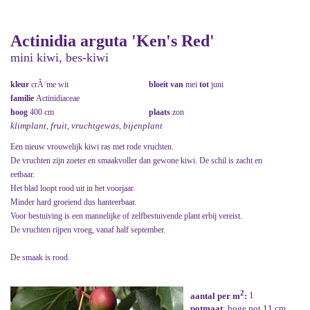
Actinidia arguta 'Ken's Red'
mini kiwi, bes-kiwi
kleur
crÃ¨me wit
bloeit van
mei
tot
juni
familie
Actinidiaceae
hoog
400 cm
plaats
zon
klimplant, fruit, vruchtgewas, bijenplant
Een nieuw vrouwelijk kiwi ras met rode vruchten.
De vruchten zijn zoeter en smaakvoller dan gewone kiwi. De schil is zacht en
eetbaar.
Het blad loopt rood uit in het voorjaar.
Minder hard groeiend dus hanteerbaar.
Voor bestuiving is een mannelijke of zelfbestuivende plant erbij vereist.
De vruchten rijpen vroeg, vanaf half september.
De smaak is rood.
2
aantal per m
:
1
potmaat
: hoge pot 11 cm