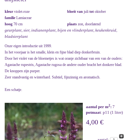
kleur
violet-roze
bloeit van
juli
tot
oktober
familie
Lamiaceae
hoog
70 cm
plaats
zon, doorlatend
geurplant, sier, indianenplant, bijen en vlinderplant, keukenkruid,
bladsierplant
Onze eigen introductie uit 1999.
In het voorjaar is het smalle, klein en fijne blad diep donkerbruin.
Door het violet van de bloemetjes is wat oranje zichtbaar van een van de ouders:
Agastache rupestris, Agastache rugosa de andere ouder bracht het donkere blad.
De knoppen zijn purper.
Zeer standvastig en winterhard. Subtiel, fijnzinnig en aromatisch.
Een schatje.
2
aantal per m
:
7
potmaat
: p11 (1 liter)
4,00 €
aantal: