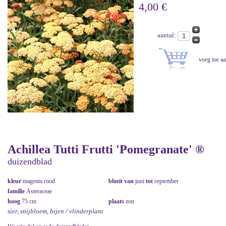
4,00 €
aantal:
Achillea Tutti Frutti 'Pomegranate' ®
duizendblad
kleur
magenta rood
bloeit van
juni
tot
september
familie
Asteraceae
hoog
75 cm
plaats
zon
sier, snijbloem, bijen / vlinderplant