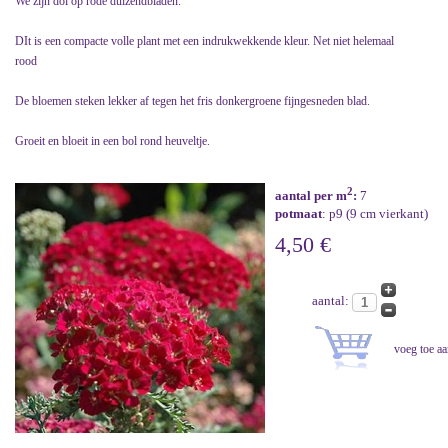
We zijn dol op rode duizendbladen.
DIt is een compacte volle plant met een indrukwekkende kleur. Net niet helemaal
rood
De bloemen steken lekker af tegen het fris donkergroene fijngesneden blad.
Groeit en bloeit in een bol rond heuveltje.
2
aantal per m
:
7
potmaat
: p9 (9 cm vierkant)
4,50 €
aantal: