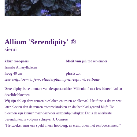
Allium 'Serendipity' ®
sierui
kleur
roze-paars
bloeit van
juli
tot
september
familie
Amaryllidacea
hoog
40 cm
plaats
zon
sier, snijbloem, bijen-, vlinderplant, prairieplant, eetbaar
'Serendipity' is een mutant van de spectaculaire 'Millenium' met iets blauw blad en
dezelfde bloemen.
Wij zijn dol op deze reuzen biesloken en testen ze allemaal. Het fijne is dat ze wat
later bloeien dan de reuzen trommelstokken en dat het blad gezond blijft. De
bloemen zijn kleiner maar daarvoor aanzienlijk talrijker. Dit is de allerbeste.
Serendipiteit is volgens schrijver J. Comroe
"Het zoeken naar een speld in een hooiberg, en eruit rollen met een boerenmeid."