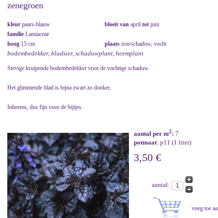
zenegroen
kleur
paars-blauw
bloeit van
april
tot
juni
familie
Lamiaceae
hoog
15 cm
plaats
zon/schaduw, vocht
bodembedekker, bladsier, schaduwplant, heemplant
Stevige kruipende bodembedekker voor de vochtige schaduw.
Het glimmende blad is bijna zwart zo donker.
Inheems, dus fijn voor de bijtjes.
2
aantal per m
:
7
potmaat
: p11 (1 liter)
3,50 €
aantal: