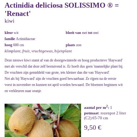
Actinidia deliciosa SOLISSIMO ® =
'Renact'
kiwi
kleur
wit
bloeit van
mei
tot
mei
familie
Actinidiaceae
hoog
600 cm
plaats
zon
klimplant, fruit, vruchtgewas, bijenplant
Deze nieuwe kiwi stamt af van de doorgewinterde en hoog productieve 'Hayward'
met als verschil dat deze zelf bestuivend is. Er hoeft dus geen 'mannelijke plant bij.
De vruchten zijn gemiddeld van grote, iets kleiner dan die van 'Hayward'.
Net als bij 'Hayward' zijn de vruchten goed bewaarbaar. Ze rijpen na de eerste
vorst in november en kunnen tot april worden bewaard. De bloemen beginnen wit
en verkleuren naar oranje.
2
aantal per m
:
1
potmaat
: rozenpot 2 liter
(C2) 65-70 cm
9,50 €