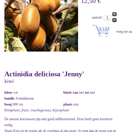
12,50 €
aantal:
Actinidia deliciosa 'Jenny'
kiwi
kleur
wit
bloeit van
mei
tot
mei
familie
Actinidiaceae
hoog
600 cm
plaats
zon
klimplant, fruit, vruchtgewas, bijenplant
De meeste kiwirassen zijn niet goed zelfbestuivend. Deze heeft geen bestuiver
nodig.
Snoei Kiwi in de zomer als de vruchten al zijn gezet. Je remt dan de groei wat en