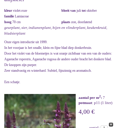
kleur
violet-roze
bloeit van
juli
tot
oktober
familie
Lamiaceae
hoog
70 cm
plaats
zon, doorlatend
geurplant, sier, indianenplant, bijen en vlinderplant, keukenkruid,
bladsierplant
Onze eigen introductie uit 1999.
In het voorjaar is het smalle, klein en fijne blad diep donkerbruin.
Door het violet van de bloemetjes is wat oranje zichtbaar van een van de ouders:
Agastache rupestris, Agastache rugosa de andere ouder bracht het donkere blad.
De knoppen zijn purper.
Zeer standvastig en winterhard. Subtiel, fijnzinnig en aromatisch.
Een schatje.
2
aantal per m
:
7
potmaat
: p11 (1 liter)
4,00 €
aantal: