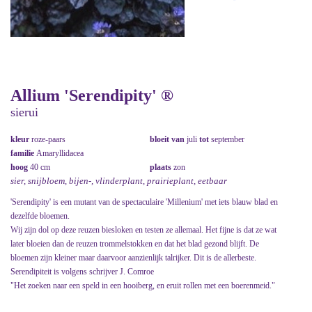
Allium 'Serendipity' ®
sierui
kleur
roze-paars
bloeit van
juli
tot
september
familie
Amaryllidacea
hoog
40 cm
plaats
zon
sier, snijbloem, bijen-, vlinderplant, prairieplant, eetbaar
'Serendipity' is een mutant van de spectaculaire 'Millenium' met iets blauw blad en
dezelfde bloemen.
Wij zijn dol op deze reuzen biesloken en testen ze allemaal. Het fijne is dat ze wat
later bloeien dan de reuzen trommelstokken en dat het blad gezond blijft. De
bloemen zijn kleiner maar daarvoor aanzienlijk talrijker. Dit is de allerbeste.
Serendipiteit is volgens schrijver J. Comroe
"Het zoeken naar een speld in een hooiberg, en eruit rollen met een boerenmeid."