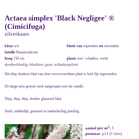
Actaea simplex 'Black Negligee' ®
(Cimicifuga)
zilverkaars
kleur
wit
bloeit van
september
tot
november
familie
Ranunculaceae
hoog
150 cm
plaats
zon / schaduw, vocht
donkerbladig, bladsier, geur, schaduwplant
Het diep donkere blad van deze onverwoestbare plant is heel fijn ingesneden.
De lange aren geuren sterk aangenaam zoet als vanille.
Diep, diep, diep, donker glanzend blad.
Sterk, makkelijk, geurend en raadselachtig prachtig.
2
aantal per m
:
5
potmaat
: p11 (1 liter)