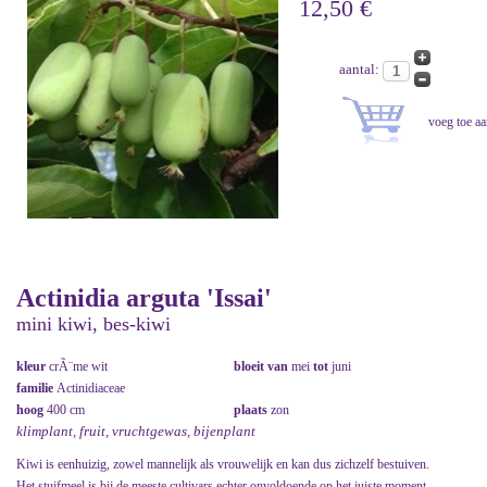
12,50 €
aantal:
Actinidia arguta 'Issai'
mini kiwi, bes-kiwi
kleur
crÃ¨me wit
bloeit van
mei
tot
juni
familie
Actinidiaceae
hoog
400 cm
plaats
zon
klimplant, fruit, vruchtgewas, bijenplant
Kiwi is eenhuizig, zowel mannelijk als vrouwelijk en kan dus zichzelf bestuiven.
Het stuifmeel is bij de meeste cultivars echter onvoldoende op het juiste moment