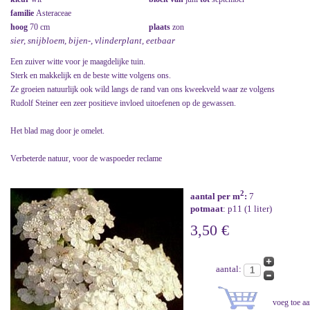
familie
Asteraceae
hoog
70 cm
plaats
zon
sier, snijbloem, bijen-, vlinderplant, eetbaar
Een zuiver witte voor je maagdelijke tuin.
Sterk en makkelijk en de beste witte volgens ons.
Ze groeien natuurlijk ook wild langs de rand van ons kweekveld waar ze volgens
Rudolf Steiner een zeer positieve invloed uitoefenen op de gewassen.
Het blad mag door je omelet.
Verbeterde natuur, voor de waspoeder reclame
2
aantal per m
:
7
potmaat
: p11 (1 liter)
3,50 €
aantal: