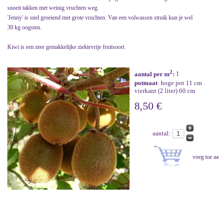
snoeit takken met weinig vruchten weg.
'Jenny' is snel groeiend met grote vruchten. Van een volwassen struik kun je wel
30 kg oogsten.
Kiwi is een zeer gemakkelijke ziektevrije fruitsoort.
2
aantal per m
:
1
potmaat
: hoge pot 11 cm
vierkant (2 liter) 60 cm
8,50 €
aantal: