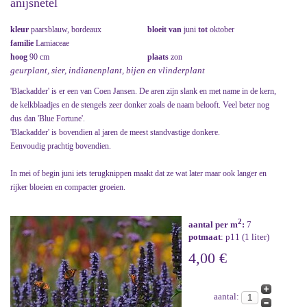
anijsnetel
kleur
paarsblauw, bordeaux
bloeit van
juni
tot
oktober
familie
Lamiaceae
hoog
90 cm
plaats
zon
geurplant, sier, indianenplant, bijen en vlinderplant
'Blackadder' is er een van Coen Jansen. De aren zijn slank en met name in de kern,
de kelkblaadjes en de stengels zeer donker zoals de naam belooft. Veel beter nog
dus dan 'Blue Fortune'.
'Blackadder' is bovendien al jaren de meest standvastige donkere.
Eenvoudig prachtig bovendien.
In mei of begin juni iets terugknippen maakt dat ze wat later maar ook langer en
rijker bloeien en compacter groeien.
2
aantal per m
:
7
potmaat
: p11 (1 liter)
4,00 €
aantal: