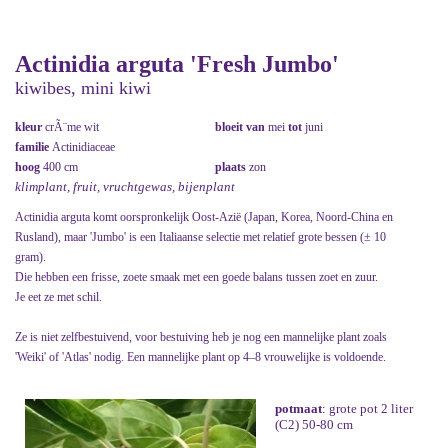
Actinidia arguta 'Fresh Jumbo'
kiwibes, mini kiwi
kleur
crÃ¨me wit
bloeit van
mei
tot
juni
familie
Actinidiaceae
hoog
400 cm
plaats
zon
klimplant, fruit, vruchtgewas, bijenplant
Actinidia arguta komt oorspronkelijk Oost-Azië (Japan, Korea, Noord-China en
Rusland), maar 'Jumbo' is een Italiaanse selectie met relatief grote bessen (± 10
gram).
Die hebben een frisse, zoete smaak met een goede balans tussen zoet en zuur.
Je eet ze met schil.
Ze is niet zelfbestuivend, voor bestuiving heb je nog een mannelijke plant zoals
'Weiki' of 'Atlas' nodig. Een mannelijke plant op 4–8 vrouwelijke is voldoende.
potmaat
: grote pot 2 liter
(C2) 50-80 cm