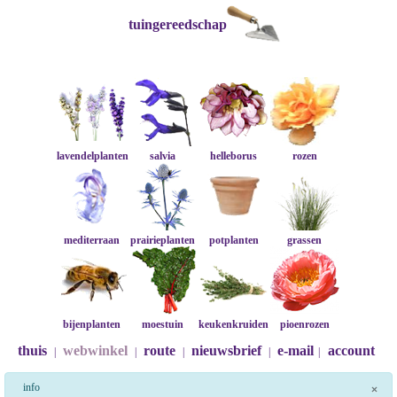
tuingereedschap
lavendelplanten
salvia
helleborus
rozen
mediterraan
prairieplanten
potplanten
grassen
bijenplanten
moestuin
keukenkruiden
pioenrozen
thuis
webwinkel
route
nieuwsbrief
e-mail
account
|
|
|
|
|
info
×