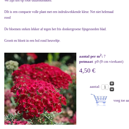
We zijn dol op rode duizendbladen.
DIt is een compacte volle plant met een indrukwekkende kleur. Net niet helemaal
rood
De bloemen steken lekker af tegen het fris donkergroene fijngesneden blad.
Groeit en bloeit in een bol rond heuveltje.
2
aantal per m
:
7
potmaat
: p9 (9 cm vierkant)
4,50 €
aantal: