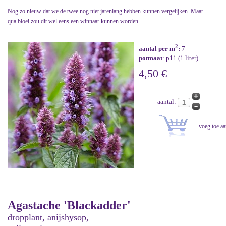
Nog zo nieuw dat we de twee nog niet jarenlang hebben kunnen vergelijken. Maar
qua bloei zou dit wel eens een winnaar kunnen worden.
2
aantal per m
:
7
potmaat
: p11 (1 liter)
4,50 €
aantal:
Agastache 'Blackadder'
dropplant, anijshysop,