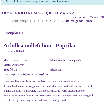
Sorry, het door u gevraagde artikel is niet gevonden
A
B
C
D
E
F
G
H
I
J
K
L
M
N
O
P
Q
R
S
T
U
V
W
X
Y
Z
resultaten 1 - 25 van 620
2
3
4
5
6
7
8
9
10
volgende
einde
start
vorige
1
bijenplanten
Achillea millefolium 'Paprika'
duizendblad
kleur
scharlaken rood
bloeit van
juni
tot
september
familie
Asteraceae
hoog
70 cm
plaats
zon
sier, snijbloem, bijen / vlinderplant
Deze heerlijke kleur is in veel borders bruikbaar. Een van de roodste
duizendbladen moet ik zeggen om niet in de discussie: wat is de roodste, verstrikt
te raken. 'Paprika' is geweldig maar de concurrentie wordt steeds grootser.
Salvia nemerosa en Perovskia ernaast zetten zijn inkoppertjes maar overweeg ook
eens te mengen met nog meer rood voor een vurige border.