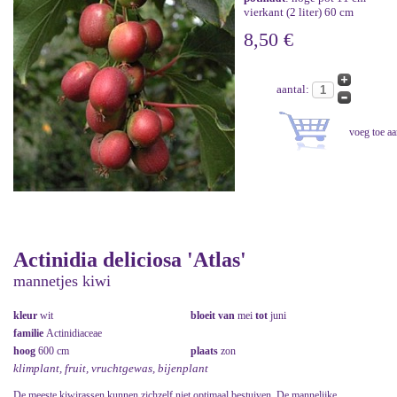
vierkant (2 liter) 60 cm
8,50 €
aantal:
Actinidia deliciosa 'Atlas'
mannetjes kiwi
kleur
wit
bloeit van
mei
tot
juni
familie
Actinidiaceae
hoog
600 cm
plaats
zon
klimplant, fruit, vruchtgewas, bijenplant
De meeste kiwirassen kunnen zichzelf niet optimaal bestuiven. De mannelijke