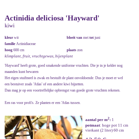
Actinidia deliciosa 'Hayward'
kiwi
kleur
wit
bloeit van
mei
tot
juni
familie
Actinidiaceae
hoog
600 cm
plaats
zon
klimplant, fruit, vruchtgewas, bijenplant
'Hayward' heeft grote, goed smakende uniforme vruchten. Die je in je kelder nog
maanden kunt bewaren
Het eigen stuifmeel is zwak en bestuift de plant onvoldoende. Dus je moet er wel
een bestuiver zoals 'Atlas' of een andere kiwi bijzetten.
Dan mag je op een voortreffelijke opbrengst van goede grote vruchten rekenen.
Een ras voor profi's. Ze planten er een 'Atlas tussen.
2
aantal per m
:
1
potmaat
: hoge pot 11 cm
vierkant (2 liter) 60 cm