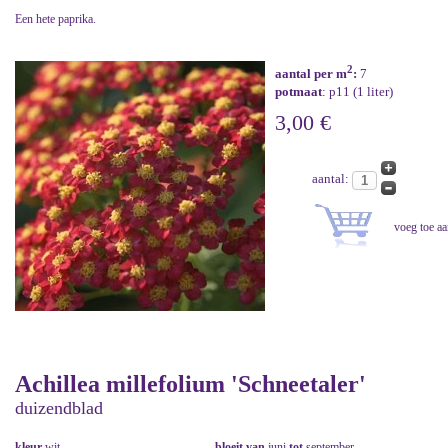
Een hete paprika.
2
aantal per m
:
7
potmaat
: p11 (1 liter)
3,00 €
aantal:
Achillea millefolium 'Schneetaler'
duizendblad
kleur
wit
bloeit van
juni
tot
september