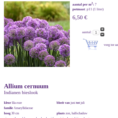
2
aantal per m
:
7
potmaat
: p11 (1 liter)
6,50 €
aantal:
Allium cernuum
Indianen bieslook
kleur
lila-roze
bloeit van
juni
tot
juli
familie
Amaryllidaceae
hoog
30 cm
plaats
zon, halfschaduw