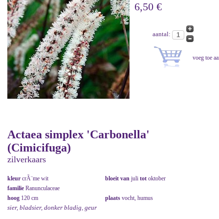
6,50 €
aantal:
Actaea simplex 'Carbonella'
(Cimicifuga)
zilverkaars
kleur
crÃ¨me wit
bloeit van
juli
tot
oktober
familie
Ranunculaceae
hoog
120 cm
plaats
vocht, humus
sier, bladsier, donker bladig, geur