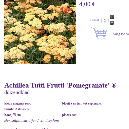
4,00 €
aantal:
Achillea Tutti Frutti 'Pomegranate' ®
duizendblad
kleur
magenta rood
bloeit van
juni
tot
september
familie
Asteraceae
hoog
75 cm
plaats
zon
sier, snijbloem, bijen / vlinderplant