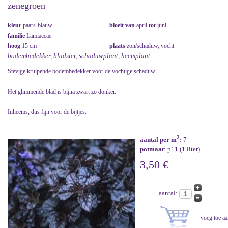
zenegroen
kleur
paars-blauw
bloeit van
april
tot
juni
familie
Lamiaceae
hoog
15 cm
plaats
zon/schaduw, vocht
bodembedekker, bladsier, schaduwplant, heemplant
Stevige kruipende bodembedekker voor de vochtige schaduw.
Het glimmende blad is bijna zwart zo donker.
Inheems, dus fijn voor de bijtjes.
2
aantal per m
:
7
potmaat
: p11 (1 liter)
3,50 €
aantal: