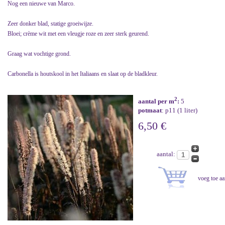
Nog een nieuwe van Marco.
Zeer donker blad, statige groeiwijze.
Bloei; crème wit met een vleugje roze en zeer sterk geurend.
Graag wat vochtige grond.
Carbonella is houtskool in het Italiaans en slaat op de bladkleur.
2
aantal per m
:
5
potmaat
: p11 (1 liter)
6,50 €
aantal: