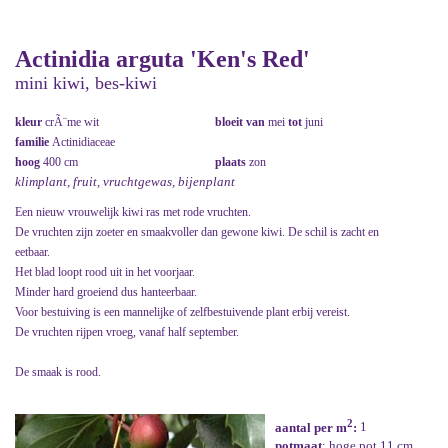
Actinidia arguta 'Ken's Red'
mini kiwi, bes-kiwi
kleur
crÃ¨me wit
bloeit van
mei
tot
juni
familie
Actinidiaceae
hoog
400 cm
plaats
zon
klimplant, fruit, vruchtgewas, bijenplant
Een nieuw vrouwelijk kiwi ras met rode vruchten.
De vruchten zijn zoeter en smaakvoller dan gewone kiwi. De schil is zacht en
eetbaar.
Het blad loopt rood uit in het voorjaar.
Minder hard groeiend dus hanteerbaar.
Voor bestuiving is een mannelijke of zelfbestuivende plant erbij vereist.
De vruchten rijpen vroeg, vanaf half september.
De smaak is rood.
2
aantal per m
:
1
potmaat
: hoge pot 11 cm