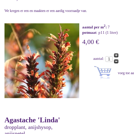
We kregen er een en maakten er een aardig voorraadje van.
2
aantal per m
:
7
potmaat
: p11 (1 liter)
4,00 €
aantal:
Agastache 'Linda'
dropplant, anijshysop,
anijsnetel