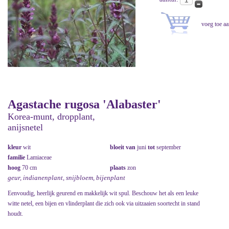
Agastache rugosa 'Alabaster'
Korea-munt, dropplant,
anijsnetel
kleur
wit
bloeit van
juni
tot
september
familie
Lamiaceae
hoog
70 cm
plaats
zon
geur, indianenplant, snijbloem, bijenplant
Eenvoudig, heerlijk geurend en makkelijk wit spul. Beschouw het als een leuke
witte netel, een bijen en vlinderplant die zich ook via uitzaaien soortecht in stand
houdt.