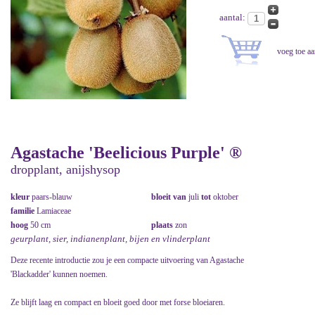
aantal:
Agastache 'Beelicious Purple' ®
dropplant, anijshysop
kleur
paars-blauw
bloeit van
juli
tot
oktober
familie
Lamiaceae
hoog
50 cm
plaats
zon
geurplant, sier, indianenplant, bijen en vlinderplant
Deze recente introductie zou je een compacte uitvoering van Agastache
'Blackadder' kunnen noemen.
Ze blijft laag en compact en bloeit goed door met forse bloeiaren.