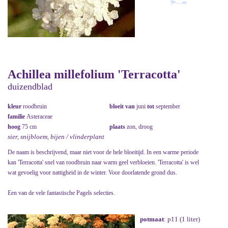
Achillea millefolium 'Terracotta'
duizendblad
kleur
roodbruin
bloeit van
juni
tot
september
familie
Asteraceae
hoog
75 cm
plaats
zon, droog
sier, snijbloem, bijen / vlinderplant
De naam is beschrijvend, maar niet voor de hele bloeitijd. In een warme periode
kan 'Terracotta' snel van roodbruin naar warm geel verbloeien. 'Terracotta' is wel
wat gevoelig voor nattigheid in de winter. Voor doorlatende grond dus.
Een van de vele fantastische Pagels selecties.
potmaat
: p11 (1 liter)