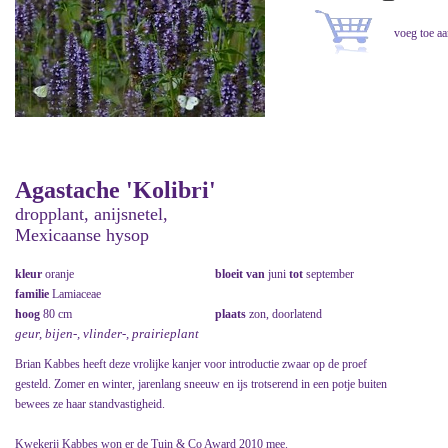
Agastache 'Kolibri'
dropplant, anijsnetel,
Mexicaanse hysop
kleur
oranje
bloeit van
juni
tot
september
familie
Lamiaceae
hoog
80 cm
plaats
zon, doorlatend
geur, bijen-, vlinder-, prairieplant
Brian Kabbes heeft deze vrolijke kanjer voor introductie zwaar op de proef
gesteld. Zomer en winter, jarenlang sneeuw en ijs trotserend in een potje buiten
bewees ze haar standvastigheid.
Kwekerij Kabbes won er de Tuin & Co Award 2010 mee.