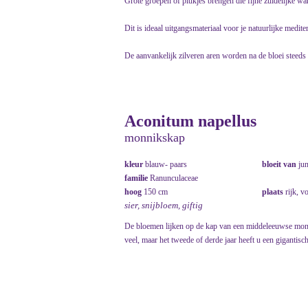
Grote groepen of plukjes brengen die fijne zuidelijke wa
Dit is ideaal uitgangsmateriaal voor je natuurlijke mediter
De aanvankelijk zilveren aren worden na de bloei steeds v
Aconitum napellus
monnikskap
kleur
blauw- paars
bloeit van
ju
familie
Ranunculaceae
hoog
150 cm
plaats
rijk, v
sier, snijbloem, giftig
De bloemen lijken op de kap van een middeleeuwse monnik
veel, maar het tweede of derde jaar heeft u een gigantisch