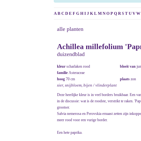
A
B
C
D
E
F
G
H
I
J
K
L
M
N
O
P
Q
R
S
T
U
V
W
alle planten
Achillea millefolium 'Pap
duizendblad
kleur
scharlaken rood
bloeit van
ju
familie
Asteraceae
hoog
70 cm
plaats
zon
sier, snijbloem, bijen / vlinderplant
Deze heerlijke kleur is in veel borders bruikbaar. Een v
in de discussie: wat is de roodste, verstrikt te raken. 'P
grootser.
Salvia nemerosa en Perovskia ernaast zetten zijn inkop
meer rood voor een vurige border.
Een hete paprika.