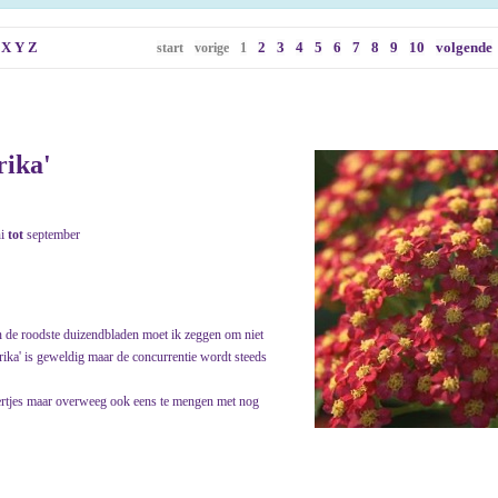
X
Y
Z
2
3
4
5
6
7
8
9
10
volgende
start
vorige
1
rika'
ni
tot
september
an de roodste duizendbladen moet ik zeggen om niet
aprika' is geweldig maar de concurrentie wordt steeds
pertjes maar overweeg ook eens te mengen met nog