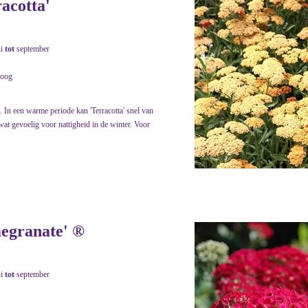
racotta'
ni
tot
september
roog
. In een warme periode kan 'Terracotta' snel van
wat gevoelig voor nattigheid in de winter. Voor
megranate' ®
ni
tot
september