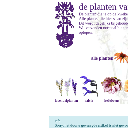
de planten va
De planten die je op de kweker
Alle planten die hier staan zi
Dit wordt dagelijks bijgehoud
Wij verzenden normaal binnen 
oplopen.
alle planten
lavendelplanten
salvia
helleborus
info
Sorry, het door u gevraagde artikel is niet gev