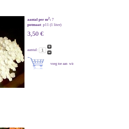
2
aantal per m
:
7
potmaat
: p11 (1 liter)
3,50 €
aantal: