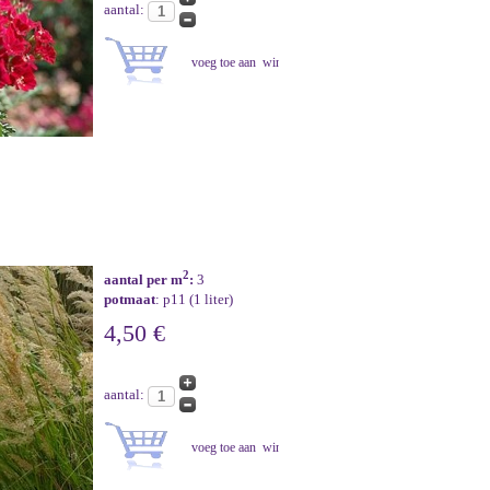
aantal:
2
aantal per m
:
3
potmaat
: p11 (1 liter)
4,50 €
aantal: