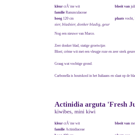
kleur
crÃ¨me wit
bloeit van
jul
familie
Ranunculaceae
hoog
120 cm
plaats
vocht,
sier, bladsier, donker bladig, geur
Nog een nieuwe van Marco.
Zeer donker blad, statige groeiwijze.
Bloei; crème wit met een vleugje roze en zeer sterk geur
Graag wat vochtige grond.
Carbonella is houtskool in het Italiaans en slaat op de bl
Actinidia arguta 'Fresh 
kiwibes, mini kiwi
kleur
crÃ¨me wit
bloeit van
me
familie
Actinidiaceae