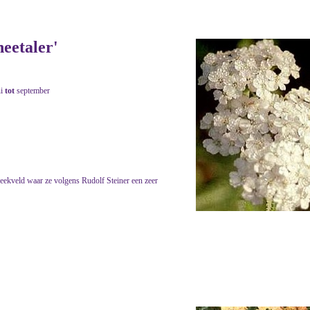
neetaler'
ni
tot
september
eekveld waar ze volgens Rudolf Steiner een zeer