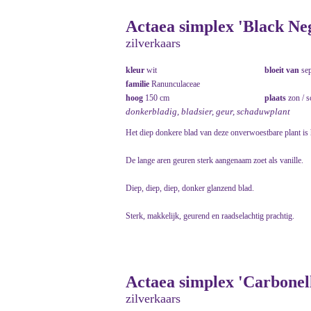
Actaea simplex 'Black Neg
zilverkaars
kleur
wit
bloeit van
se
familie
Ranunculaceae
hoog
150 cm
plaats
zon / 
donkerbladig, bladsier, geur, schaduwplant
Het diep donkere blad van deze onverwoestbare plant is 
De lange aren geuren sterk aangenaam zoet als vanille.
Diep, diep, diep, donker glanzend blad.
Sterk, makkelijk, geurend en raadselachtig prachtig.
Actaea simplex 'Carbonell
zilverkaars