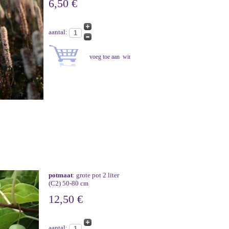
6,50 €
aantal:
potmaat
: grote pot 2 liter
(C2) 50-80 cm
12,50 €
aantal: