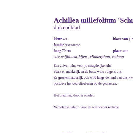
Achillea millefolium 'Sch
duizendblad
kleur
wit
bloeit van
ju
familie
Asteraceae
hoog
70 cm
plaats
zon
sier, snijbloem, bijen-, vlinderplant, eetbaar
Een zuiver witte voor je maagdelijke tuin.
Sterk en makkelijk en de beste witte volgens ons.
Ze groeien natuurlijk ook wild langs de rand van ons kw
positieve invloed uitoefenen op de gewassen.
Het blad mag door je omelet.
Verbeterde natuur, voor de waspoeder reclame