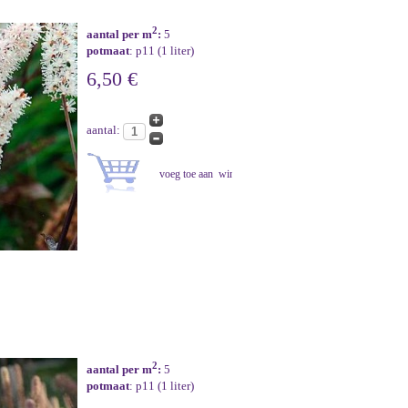
2
aantal per m
:
5
potmaat
: p11 (1 liter)
6,50 €
aantal:
2
aantal per m
:
5
potmaat
: p11 (1 liter)