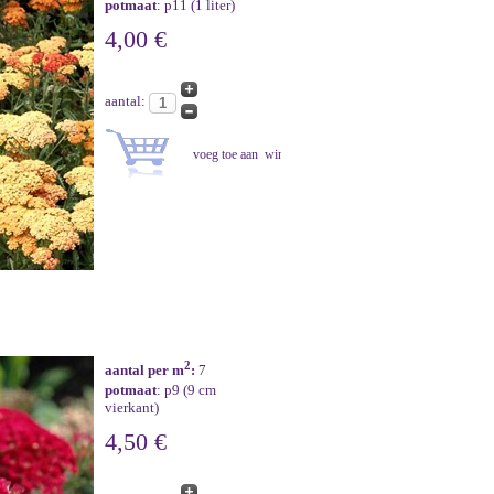
potmaat
: p11 (1 liter)
4,00 €
aantal:
2
aantal per m
:
7
potmaat
: p9 (9 cm
vierkant)
4,50 €