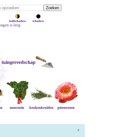
halfschaduw
schaduw
agen is leeg
tuingereedschap
en
moestuin
keukenkruiden
pioenrozen
×