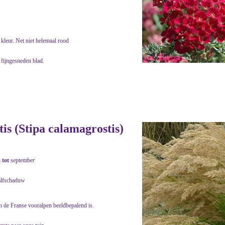
kleur. Net niet helemaal rood
 fijngesneden blad.
s (Stipa calamagrostis)
i
tot
september
alfschaduw
in de Franse vooralpen beeldbepalend is.