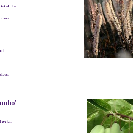
i
tot
oktober
 humus
end.
adkleur.
Jumbo'
i
tot
juni