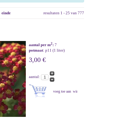
einde
resultaten 1 - 25 van 777
2
aantal per m
:
7
potmaat
: p11 (1 liter)
3,00 €
aantal: