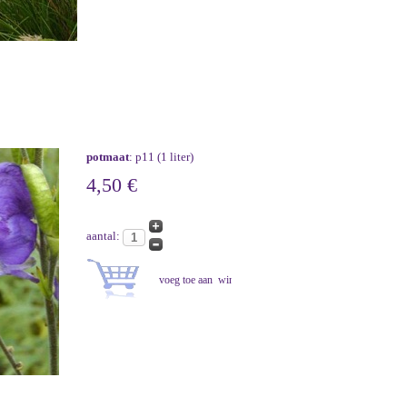
potmaat
: p11 (1 liter)
4,50 €
aantal: