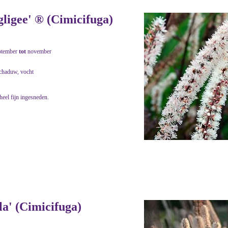
ligee' ® (Cimicifuga)
ptember
tot
november
schaduw, vocht
heel fijn ingesneden.
a' (Cimicifuga)