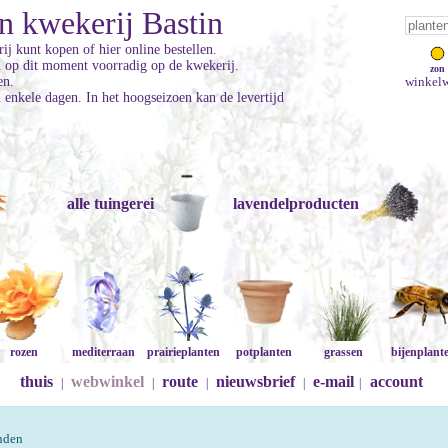
n kwekerij Bastin
ij kunt kopen of hier online bestellen.
jn op dit moment voorradig op de kwekerij.
zon
en.
winkelw
enkele dagen. In het hoogseizoen kan de levertijd
alle tuingerei
lavendelproducten
rozen
mediterraan
prairieplanten
potplanten
grassen
bijenplant
thuis
webwinkel
route
nieuwsbrief
e-mail
account
|
|
|
|
|
onden