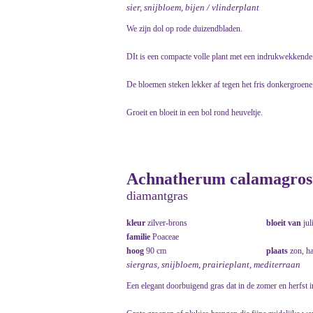
sier, snijbloem, bijen / vlinderplant
We zijn dol op rode duizendbladen.
DIt is een compacte volle plant met een indrukwekkende 
De bloemen steken lekker af tegen het fris donkergroene
Groeit en bloeit in een bol rond heuveltje.
Achnatherum calamagrosti
diamantgras
kleur
zilver-brons
bloeit van
jul
familie
Poaceae
hoog
90 cm
plaats
zon, h
siergras, snijbloem, prairieplant, mediterraan
Een elegant doorbuigend gras dat in de zomer en herfst 