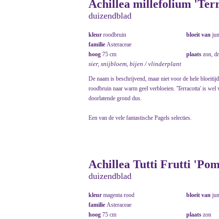
Achillea millefolium 'Ter
duizendblad
kleur
roodbruin
bloeit van
ju
familie
Asteraceae
hoog
75 cm
plaats
zon, d
sier, snijbloem, bijen / vlinderplant
De naam is beschrijvend, maar niet voor de hele bloeitijd
roodbruin naar warm geel verbloeien. 'Terracotta' is wel 
doorlatende grond dus.
Een van de vele fantastische Pagels selecties.
Achillea Tutti Frutti 'Po
duizendblad
kleur
magenta rood
bloeit van
ju
familie
Asteraceae
hoog
75 cm
plaats
zon