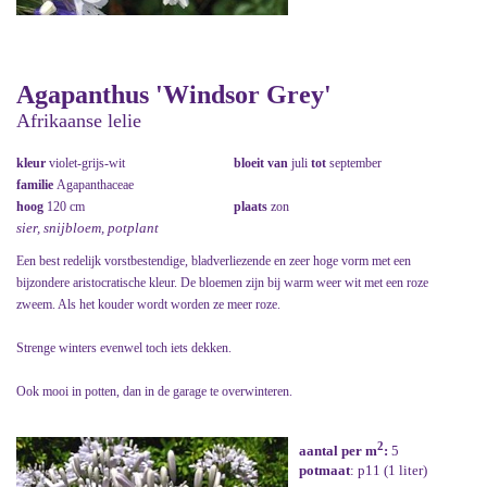
Agapanthus 'Windsor Grey'
Afrikaanse lelie
kleur
violet-grijs-wit
bloeit van
juli
tot
september
familie
Agapanthaceae
hoog
120 cm
plaats
zon
sier, snijbloem, potplant
Een best redelijk vorstbestendige, bladverliezende en zeer hoge vorm met een
bijzondere aristocratische kleur. De bloemen zijn bij warm weer wit met een roze
zweem. Als het kouder wordt worden ze meer roze.
Strenge winters evenwel toch iets dekken.
Ook mooi in potten, dan in de garage te overwinteren.
2
aantal per m
:
5
potmaat
: p11 (1 liter)