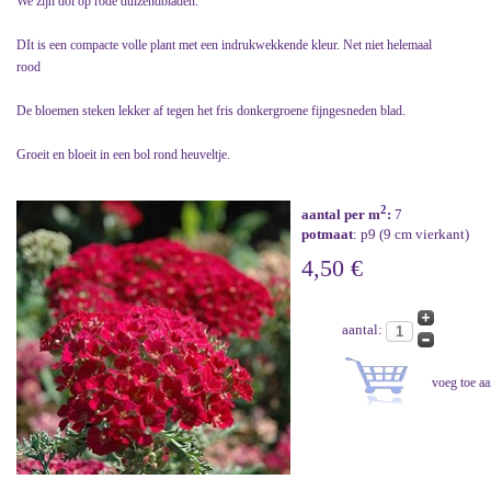
We zijn dol op rode duizendbladen.
DIt is een compacte volle plant met een indrukwekkende kleur. Net niet helemaal
rood
De bloemen steken lekker af tegen het fris donkergroene fijngesneden blad.
Groeit en bloeit in een bol rond heuveltje.
2
aantal per m
:
7
potmaat
: p9 (9 cm vierkant)
4,50 €
aantal: