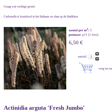
Graag wat vochtige grond.
Carbonella is houtskool in het Italiaans en slaat op de bladkleur.
2
aantal per m
:
5
potmaat
: p11 (1 liter)
6,50 €
aantal:
Actinidia arguta 'Fresh Jumbo'