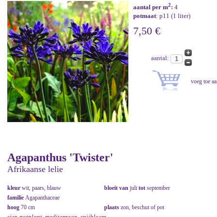
2
aantal per m
:
4
potmaat
: p11 (1 liter)
7,50 €
aantal:
Agapanthus 'Twister'
Afrikaanse lelie
kleur
wit, paars, blauw
bloeit van
juli
tot
september
familie
Agapanthaceae
hoog
70 cm
plaats
zon, beschut of pot
sier, potplant, mediterraan, snijbloem