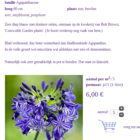
familie
Agapanthaceae
hoog
60 cm
plaats
zon, beschut
sier, snijbloem, potplant
Zeer diep blauw met donkere stelen, ontstaan op de kwekerij van Bob Brown;
'Cotswolds Garden plants'. (Je hoort verderop nog vaak van hem.)
Blad verliezend, dus beter winterhard dan bladhoudende Agapanthus.
In de volle grond wel misschien wat afdekken met stro of dennentakken.
Natuurlijk ook zeer gemakkelijk in pot te houden. Dat staat zo klassiek.
2
aantal per m
:
5
potmaat
: p11 (1 liter)
6,00 €
aantal: