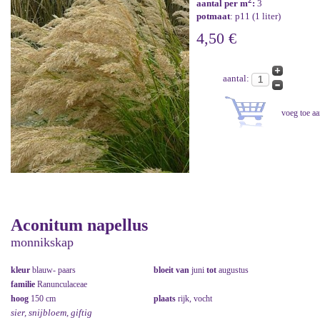
2
aantal per m
:
3
potmaat
: p11 (1 liter)
4,50 €
aantal:
Aconitum napellus
monnikskap
kleur
blauw- paars
bloeit van
juni
tot
augustus
familie
Ranunculaceae
hoog
150 cm
plaats
rijk, vocht
sier, snijbloem, giftig