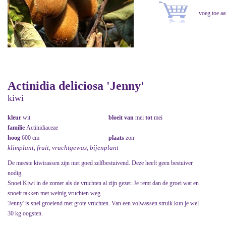
Actinidia deliciosa 'Jenny'
kiwi
kleur
wit
bloeit van
mei
tot
mei
familie
Actinidiaceae
hoog
600 cm
plaats
zon
klimplant, fruit, vruchtgewas, bijenplant
De meeste kiwirassen zijn niet goed zelfbestuivend. Deze heeft geen bestuiver
nodig.
Snoei Kiwi in de zomer als de vruchten al zijn gezet. Je remt dan de groei wat en
snoeit takken met weinig vruchten weg.
'Jenny' is snel groeiend met grote vruchten. Van een volwassen struik kun je wel
30 kg oogsten.