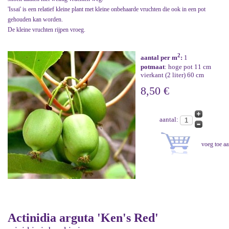
'Issai' is een relatief kleine plant met kleine onbehaarde vruchten die ook in een pot
gehouden kan worden.
De kleine vruchten rijpen vroeg.
2
aantal per m
:
1
potmaat
: hoge pot 11 cm
vierkant (2 liter) 60 cm
8,50 €
aantal:
Actinidia arguta 'Ken's Red'