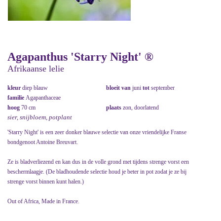
Agapanthus 'Starry Night' ®
Afrikaanse lelie
kleur
diep blauw
bloeit van
juni
tot
september
familie
Agapanthaceae
hoog
70 cm
plaats
zon, doorlatend
sier, snijbloem, potplant
'Starry Night' is een zeer donker blauwe selectie van onze vriendelijke Franse
bondgenoot Antoine Breuvart.
Ze is bladverliezend en kan dus in de volle grond met tijdens strenge vorst een
beschermlaagje. (De bladhoudende selectie houd je beter in pot zodat je ze bij
strenge vorst binnen kunt halen.)
Out of Africa, Made in France.