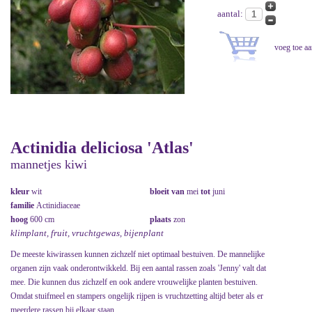
aantal:
Actinidia deliciosa 'Atlas'
mannetjes kiwi
kleur
wit
bloeit van
mei
tot
juni
familie
Actinidiaceae
hoog
600 cm
plaats
zon
klimplant, fruit, vruchtgewas, bijenplant
De meeste kiwirassen kunnen zichzelf niet optimaal bestuiven. De mannelijke
organen zijn vaak onderontwikkeld. Bij een aantal rassen zoals 'Jenny' valt dat
mee. Die kunnen dus zichzelf en ook andere vrouwelijke planten bestuiven.
Omdat stuifmeel en stampers ongelijk rijpen is vruchtzetting altijd beter als er
meerdere rassen bij elkaar staan