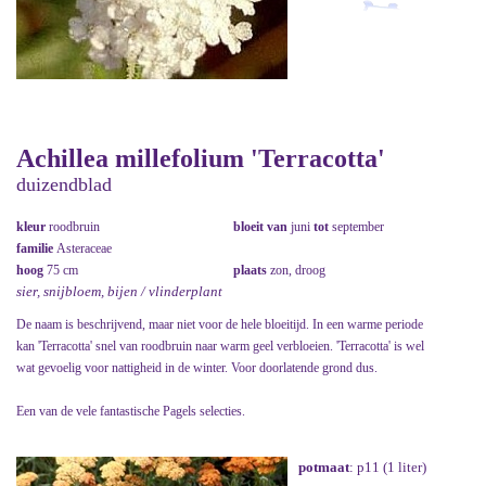
Achillea millefolium 'Terracotta'
duizendblad
kleur
roodbruin
bloeit van
juni
tot
september
familie
Asteraceae
hoog
75 cm
plaats
zon, droog
sier, snijbloem, bijen / vlinderplant
De naam is beschrijvend, maar niet voor de hele bloeitijd. In een warme periode
kan 'Terracotta' snel van roodbruin naar warm geel verbloeien. 'Terracotta' is wel
wat gevoelig voor nattigheid in de winter. Voor doorlatende grond dus.
Een van de vele fantastische Pagels selecties.
potmaat
: p11 (1 liter)