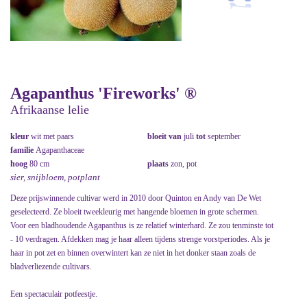
Agapanthus 'Fireworks' ®
Afrikaanse lelie
kleur
wit met paars
bloeit van
juli
tot
september
familie
Agapanthaceae
hoog
80 cm
plaats
zon, pot
sier, snijbloem, potplant
Deze prijswinnende cultivar werd in 2010 door Quinton en Andy van De Wet
geselecteerd. Ze bloeit tweekleurig met hangende bloemen in grote schermen.
Voor een bladhoudende Agapanthus is ze relatief winterhard. Ze zou tenminste tot
- 10 verdragen. Afdekken mag je haar alleen tijdens strenge vorstperiodes. Als je
haar in pot zet en binnen overwintert kan ze niet in het donker staan zoals de
bladverliezende cultivars.
Een spectaculair potfeestje.