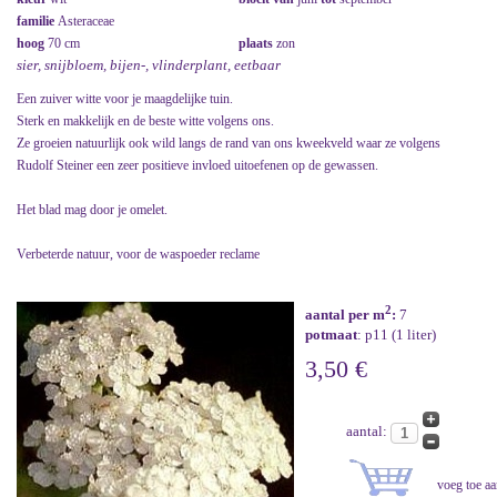
familie
Asteraceae
hoog
70 cm
plaats
zon
sier, snijbloem, bijen-, vlinderplant, eetbaar
Een zuiver witte voor je maagdelijke tuin.
Sterk en makkelijk en de beste witte volgens ons.
Ze groeien natuurlijk ook wild langs de rand van ons kweekveld waar ze volgens
Rudolf Steiner een zeer positieve invloed uitoefenen op de gewassen.
Het blad mag door je omelet.
Verbeterde natuur, voor de waspoeder reclame
2
aantal per m
:
7
potmaat
: p11 (1 liter)
3,50 €
aantal: