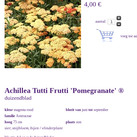
4,00 €
aantal:
Achillea Tutti Frutti 'Pomegranate' ®
duizendblad
kleur
magenta rood
bloeit van
juni
tot
september
familie
Asteraceae
hoog
75 cm
plaats
zon
sier, snijbloem, bijen / vlinderplant