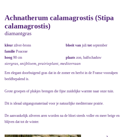
Achnatherum calamagrostis (Stipa
calamagrostis)
diamantgras
kleur
zilver-brons
bloeit van
juli
tot
september
familie
Poaceae
hoog
90 cm
plaats
zon, halfschaduw
siergras, snijbloem, prairieplant, mediterraan
Een elegant doorbuigend gras dat in de zomer en herfst in de Franse vooralpen
beeldbepalend is.
Grote groepen of plukjes brengen die fijne zuidelijke warmte naar onze tuin.
Dit is ideaal uitgangsmateriaal voor je natuurlijke mediterrane prairie.
De aanvankelijk zilveren aren worden na de bloei steeds voller en meer beige en
blijven dat tot de winter.