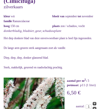
(Cimicifuga)
zilverkaars
kleur
wit
bloeit van
september
tot
november
familie
Ranunculaceae
hoog
150 cm
plaats
zon / schaduw, vocht
donkerbladig, bladsier, geur, schaduwplant
Het diep donkere blad van deze onverwoestbare plant is heel fijn ingesneden.
De lange aren geuren sterk aangenaam zoet als vanille.
Diep, diep, diep, donker glanzend blad.
Sterk, makkelijk, geurend en raadselachtig prachtig.
2
aantal per m
:
5
potmaat
: p11 (1 liter)
6,50 €
aantal: