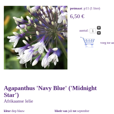
potmaat
: p11 (1 liter)
6,50 €
aantal:
Agapanthus 'Navy Blue' ('Midnight
Star')
Afrikaanse lelie
kleur
diep blauw
bloeit van
juli
tot
september