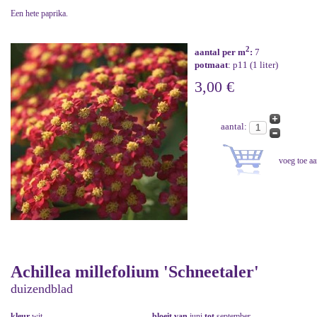
Een hete paprika.
2
aantal per m
:
7
potmaat
: p11 (1 liter)
3,00 €
aantal:
Achillea millefolium 'Schneetaler'
duizendblad
kleur
wit
bloeit van
juni
tot
september