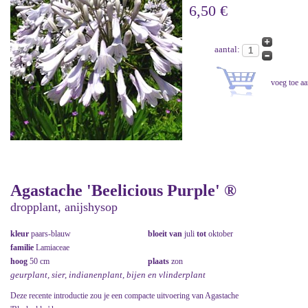
6,50 €
aantal:
Agastache 'Beelicious Purple' ®
dropplant, anijshysop
kleur
paars-blauw
bloeit van
juli
tot
oktober
familie
Lamiaceae
hoog
50 cm
plaats
zon
geurplant, sier, indianenplant, bijen en vlinderplant
Deze recente introductie zou je een compacte uitvoering van Agastache