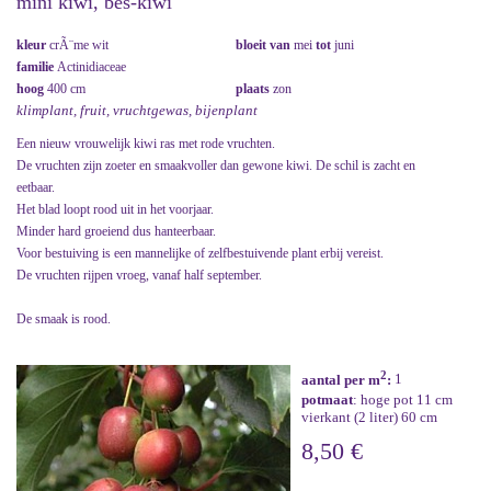
mini kiwi, bes-kiwi
kleur
crÃ¨me wit
bloeit van
mei
tot
juni
familie
Actinidiaceae
hoog
400 cm
plaats
zon
klimplant, fruit, vruchtgewas, bijenplant
Een nieuw vrouwelijk kiwi ras met rode vruchten.
De vruchten zijn zoeter en smaakvoller dan gewone kiwi. De schil is zacht en
eetbaar.
Het blad loopt rood uit in het voorjaar.
Minder hard groeiend dus hanteerbaar.
Voor bestuiving is een mannelijke of zelfbestuivende plant erbij vereist.
De vruchten rijpen vroeg, vanaf half september.
De smaak is rood.
2
aantal per m
:
1
potmaat
: hoge pot 11 cm
vierkant (2 liter) 60 cm
8,50 €