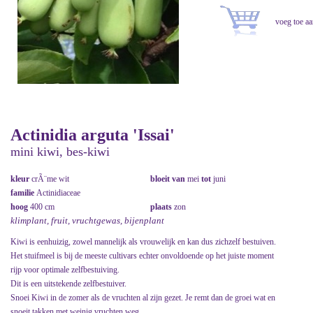
Actinidia arguta 'Issai'
mini kiwi, bes-kiwi
kleur
crÃ¨me wit
bloeit van
mei
tot
juni
familie
Actinidiaceae
hoog
400 cm
plaats
zon
klimplant, fruit, vruchtgewas, bijenplant
Kiwi is eenhuizig, zowel mannelijk als vrouwelijk en kan dus zichzelf bestuiven.
Het stuifmeel is bij de meeste cultivars echter onvoldoende op het juiste moment
rijp voor optimale zelfbestuiving.
Dit is een uitstekende zelfbestuiver.
Snoei Kiwi in de zomer als de vruchten al zijn gezet. Je remt dan de groei wat en
snoeit takken met weinig vruchten weg.