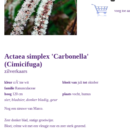
Actaea simplex 'Carbonella'
(Cimicifuga)
zilverkaars
kleur
crÃ¨me wit
bloeit van
juli
tot
oktober
familie
Ranunculaceae
hoog
120 cm
plaats
vocht, humus
sier, bladsier, donker bladig, geur
Nog een nieuwe van Marco.
Zeer donker blad, statige groeiwijze.
Bloei; crème wit met een vleugje roze en zeer sterk geurend.