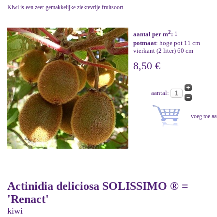
Kiwi is een zeer gemakkelijke ziektevrije fruitsoort.
2
aantal per m
:
1
potmaat
: hoge pot 11 cm
vierkant (2 liter) 60 cm
8,50 €
aantal:
Actinidia deliciosa SOLISSIMO ® =
'Renact'
kiwi