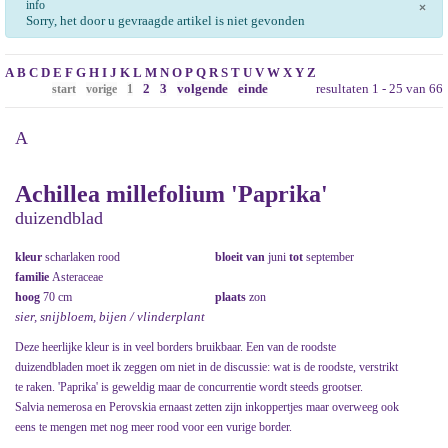
info
×
Sorry, het door u gevraagde artikel is niet gevonden
A
B
C
D
E
F
G
H
I
J
K
L
M
N
O
P
Q
R
S
T
U
V
W
X
Y
Z
2
3
volgende
einde
resultaten 1 - 25 van 66
start
vorige
1
A
Achillea millefolium 'Paprika'
duizendblad
kleur
scharlaken rood
bloeit van
juni
tot
september
familie
Asteraceae
hoog
70 cm
plaats
zon
sier, snijbloem, bijen / vlinderplant
Deze heerlijke kleur is in veel borders bruikbaar. Een van de roodste
duizendbladen moet ik zeggen om niet in de discussie: wat is de roodste, verstrikt
te raken. 'Paprika' is geweldig maar de concurrentie wordt steeds grootser.
Salvia nemerosa en Perovskia ernaast zetten zijn inkoppertjes maar overweeg ook
eens te mengen met nog meer rood voor een vurige border.