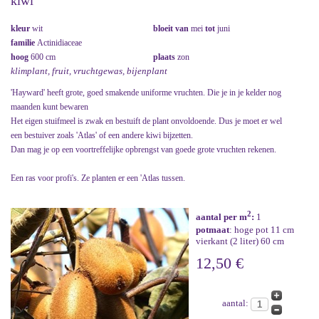
kiwi
kleur
wit
bloeit van
mei
tot
juni
familie
Actinidiaceae
hoog
600 cm
plaats
zon
klimplant, fruit, vruchtgewas, bijenplant
'Hayward' heeft grote, goed smakende uniforme vruchten. Die je in je kelder nog
maanden kunt bewaren
Het eigen stuifmeel is zwak en bestuift de plant onvoldoende. Dus je moet er wel
een bestuiver zoals 'Atlas' of een andere kiwi bijzetten.
Dan mag je op een voortreffelijke opbrengst van goede grote vruchten rekenen.
Een ras voor profi's. Ze planten er een 'Atlas tussen.
2
aantal per m
:
1
potmaat
: hoge pot 11 cm
vierkant (2 liter) 60 cm
12,50 €
aantal: