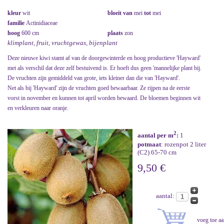
kleur
wit
bloeit van
mei
tot
mei
familie
Actinidiaceae
hoog
600 cm
plaats
zon
klimplant, fruit, vruchtgewas, bijenplant
Deze nieuwe kiwi stamt af van de doorgewinterde en hoog productieve 'Hayward'
met als verschil dat deze zelf bestuivend is. Er hoeft dus geen 'mannelijke plant bij.
De vruchten zijn gemiddeld van grote, iets kleiner dan die van 'Hayward'.
Net als bij 'Hayward' zijn de vruchten goed bewaarbaar. Ze rijpen na de eerste
vorst in november en kunnen tot april worden bewaard. De bloemen beginnen wit
en verkleuren naar oranje.
2
aantal per m
:
1
potmaat
: rozenpot 2 liter
(C2) 65-70 cm
9,50 €
aantal: