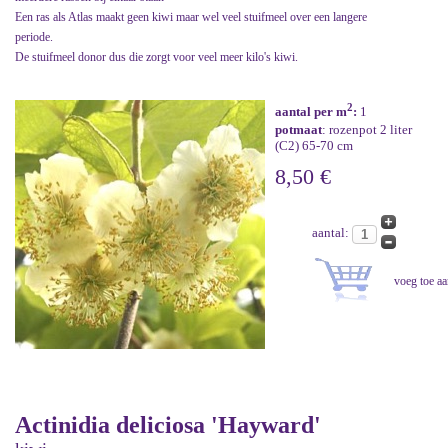
Een ras als Atlas maakt geen kiwi maar wel veel stuifmeel over een langere
periode.
De stuifmeel donor dus die zorgt voor veel meer kilo's kiwi.
2
aantal per m
:
1
potmaat
: rozenpot 2 liter
(C2) 65-70 cm
8,50 €
aantal:
Actinidia deliciosa 'Hayward'