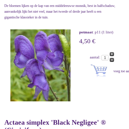
De bloemen lijken op de kap van een middeleeuwse monnik, best in halfschaduw,
aanvankelijk lijkt het niet veel, maar het tweede of derde jaar heeft u een
gigantische klassieker in de tuin.
potmaat
: p11 (1 liter)
4,50 €
aantal:
Actaea simplex 'Black Negligee' ®