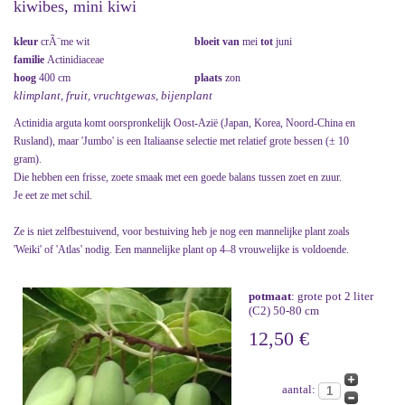
kiwibes, mini kiwi
kleur
crÃ¨me wit
bloeit van
mei
tot
juni
familie
Actinidiaceae
hoog
400 cm
plaats
zon
klimplant, fruit, vruchtgewas, bijenplant
Actinidia arguta komt oorspronkelijk Oost-Azië (Japan, Korea, Noord-China en
Rusland), maar 'Jumbo' is een Italiaanse selectie met relatief grote bessen (± 10
gram).
Die hebben een frisse, zoete smaak met een goede balans tussen zoet en zuur.
Je eet ze met schil.
Ze is niet zelfbestuivend, voor bestuiving heb je nog een mannelijke plant zoals
'Weiki' of 'Atlas' nodig. Een mannelijke plant op 4–8 vrouwelijke is voldoende.
potmaat
: grote pot 2 liter
(C2) 50-80 cm
12,50 €
aantal: