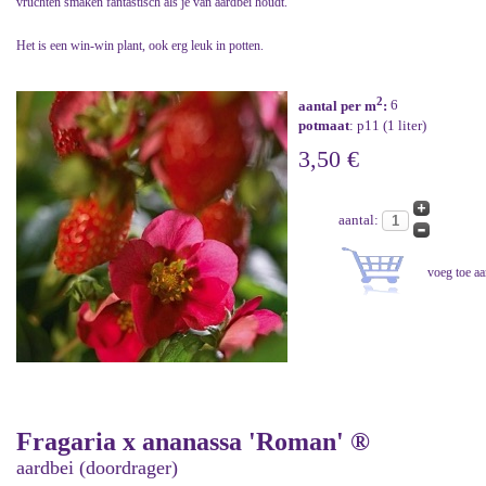
vruchten smaken fantastisch als je van aardbei houdt.
Het is een win-win plant, ook erg leuk in potten.
2
aantal per m
:
6
potmaat
: p11 (1 liter)
3,50 €
aantal:
Fragaria x ananassa 'Roman' ®
aardbei (doordrager)