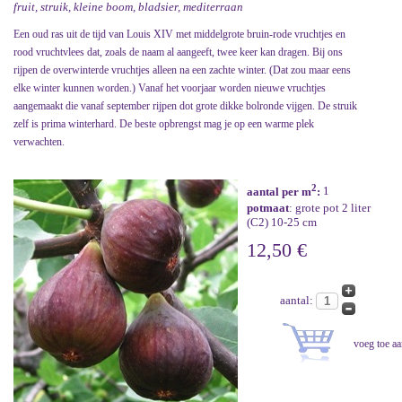
fruit, struik, kleine boom, bladsier, mediterraan
Een oud ras uit de tijd van Louis XIV met middelgrote bruin-rode vruchtjes en
rood vruchtvlees dat, zoals de naam al aangeeft, twee keer kan dragen. Bij ons
rijpen de overwinterde vruchtjes alleen na een zachte winter. (Dat zou maar eens
elke winter kunnen worden.) Vanaf het voorjaar worden nieuwe vruchtjes
aangemaakt die vanaf september rijpen dot grote dikke bolronde vijgen. De struik
zelf is prima winterhard. De beste opbrengst mag je op een warme plek
verwachten.
2
aantal per m
:
1
potmaat
: grote pot 2 liter
(C2) 10-25 cm
12,50 €
aantal: