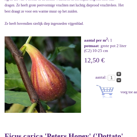
dragen. Ze heeft grote peervormige vruchten met luchtig dieprood vruchtvlees. Het
best draagt ze voor een warme muur op het zuiden.
Ze heeft bovendien sierlijk diep ingesneden vijgenblad.
2
aantal per m
:
1
potmaat
: grote pot 2 liter
(C2) 10-25 cm
12,50 €
aantal:
Ficus carica 'Peters Honey' ('Dottato',