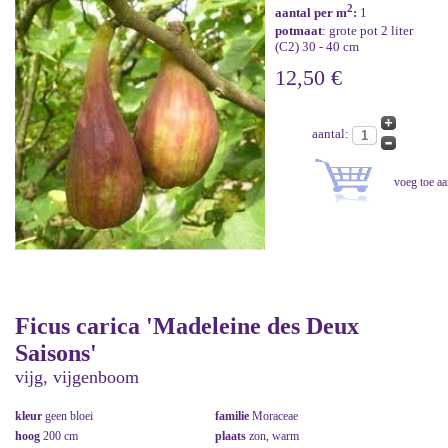
2
aantal per m
:
1
potmaat
: grote pot 2 liter
(C2) 30 - 40 cm
12,50 €
aantal:
Ficus carica 'Madeleine des Deux
Saisons'
vijg, vijgenboom
kleur
geen bloei
familie
Moraceae
hoog
200 cm
plaats
zon, warm