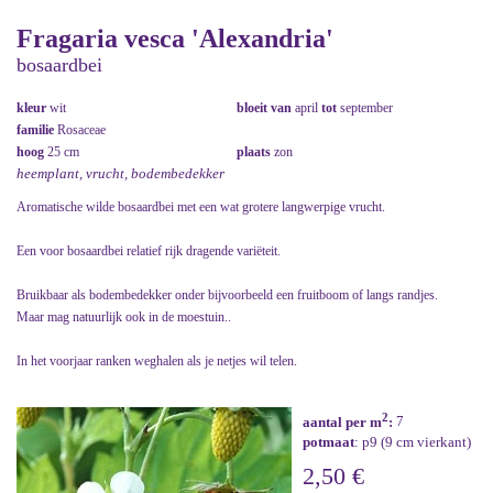
Fragaria vesca 'Alexandria'
bosaardbei
kleur
wit
bloeit van
april
tot
september
familie
Rosaceae
hoog
25 cm
plaats
zon
heemplant, vrucht, bodembedekker
Aromatische wilde bosaardbei met een wat grotere langwerpige vrucht.
Een voor bosaardbei relatief rijk dragende variëteit.
Bruikbaar als bodembedekker onder bijvoorbeeld een fruitboom of langs randjes.
Maar mag natuurlijk ook in de moestuin..
In het voorjaar ranken weghalen als je netjes wil telen.
2
aantal per m
:
7
potmaat
: p9 (9 cm vierkant)
2,50 €