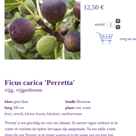
12,50 €
aantal:
Ficus carica 'Perretta'
vijg, vijgenboom
kleur
geen bloei
familie
Moraceae
hoog
200 cm
plaats
zon, warm
fruit, struik, kleine boom, bladsier, mediterraan
'Perretta' is een geweldig ras voor ons klimaat. De meeste vijgen verliezen in de
winter de vruchten die tijdens het najaar zijn aangemaakt. Na een milde winter
rijpen die van 'Perretta' in de zomer waarna ze in het najaar nog een keer kan