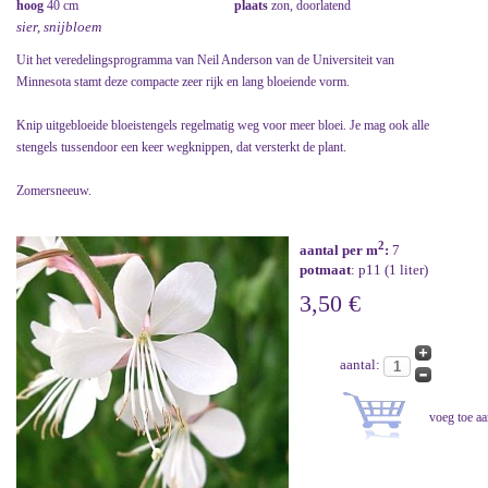
hoog
40 cm
plaats
zon, doorlatend
sier, snijbloem
Uit het veredelingsprogramma van Neil Anderson van de Universiteit van
Minnesota stamt deze compacte zeer rijk en lang bloeiende vorm.
Knip uitgebloeide bloeistengels regelmatig weg voor meer bloei. Je mag ook alle
stengels tussendoor een keer wegknippen, dat versterkt de plant.
Zomersneeuw.
2
aantal per m
:
7
potmaat
: p11 (1 liter)
3,50 €
aantal: