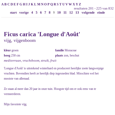
A
B
C
D
E
F
G
H
I
J
K
L
M
N
O
P
Q
R
S
T
U
V
W
X
Y
Z
resultaten 201 - 225 van 832
start
vorige
4
5
6
7
8
10
11
12
13
volgende
einde
9
Ficus carica 'Longue d'Août'
vijg, vijgenboom
kleur
groen
familie
Moraceae
hoog
250 cm
plaats
zon, beschut
mediterraan, vruchtboom, struik, fruit
'Longue d'Août' is uitstekend winterhard en produceert heerlijke zoete langwerpige
vruchten. Bovendien heeft ze heerlijk diep ingesneden blad. Misschien wel het
mooiste van allemaal.
Ze staan al meer dan 20 jaar in onze tuin. Hoogste tijd om er ook eens van te
vermeerderen.
Mijn favoriete vijg.