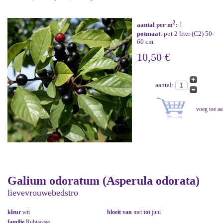
2
aantal per m
:
1
potmaat
: pot 2 liter (C2) 50-
60 cm
10,50 €
aantal:
Galium odoratum (Asperula odorata)
lievevrouwebedstro
kleur
wit
bloeit van
mei
tot
juni
familie
Rubiaceae