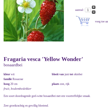
aantal:
Fragaria vesca 'Yellow Wonder'
bosaardbei
kleur
wit
bloeit van
juni
tot
oktober
familie
Rosaceae
hoog
20 cm
plaats
zon, rijk
fruit, bodembedekker
Een soort doordragende geel-witte bosaardbei met een voortreffelijke smaak.
Zeer groeikrachtig en gewillig bloeiend.