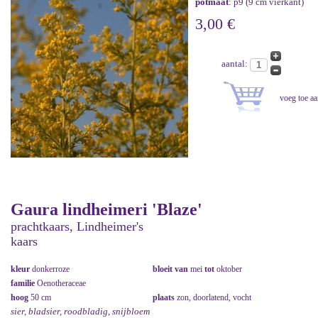
potmaat
: p9 (9 cm vierkant)
3,00 €
aantal:
Gaura lindheimeri 'Blaze'
prachtkaars, Lindheimer's
kaars
kleur
donkerroze
bloeit van
mei
tot
oktober
familie
Oenotheraceae
hoog
50 cm
plaats
zon, doorlatend, vocht
sier, bladsier, roodbladig, snijbloem