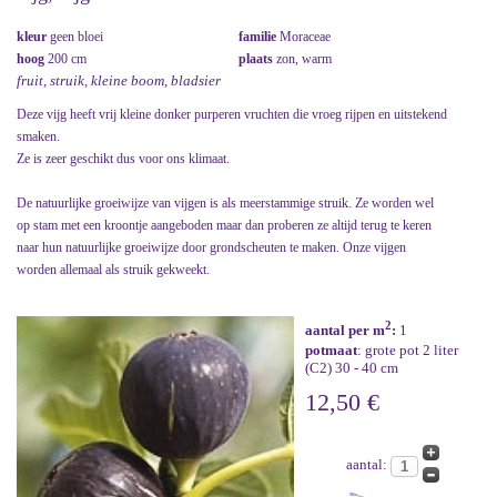
kleur
geen bloei
familie
Moraceae
hoog
200 cm
plaats
zon, warm
fruit, struik, kleine boom, bladsier
Deze vijg heeft vrij kleine donker purperen vruchten die vroeg rijpen en uitstekend
smaken.
Ze is zeer geschikt dus voor ons klimaat.
De natuurlijke groeiwijze van vijgen is als meerstammige struik. Ze worden wel
op stam met een kroontje aangeboden maar dan proberen ze altijd terug te keren
naar hun natuurlijke groeiwijze door grondscheuten te maken. Onze vijgen
worden allemaal als struik gekweekt.
2
aantal per m
:
1
potmaat
: grote pot 2 liter
(C2) 30 - 40 cm
12,50 €
aantal: