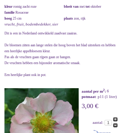
kleur
romig zacht roze
bloeit van
mei
tot
oktober
familie
Rosaceae
hoog
25 cm
plaats
zon, rijk
vrucht, fruit, bodembedekker, sier
Dit is een in Nederland ontwikkeld zaadvast zaairas.
De bloemen zitten aan lange stelen die hoog boven het blad uitsteken en hebben
een heerlijke appelbloesem kleur.
Pas als de vruchten gaan rijpen gaan ze hangen.
De vruchten hebben een bijzonder aromatische smaak.
Een heerlijke plant ook in pot.
2
aantal per m
:
6
potmaat
: p11 (1 liter)
3,00 €
aantal: