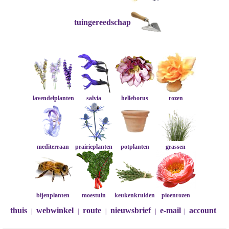
tuingereedschap
lavendelplanten
salvia
helleborus
rozen
mediterraan
prairieplanten
potplanten
grassen
bijenplanten
moestuin
keukenkruiden
pioenrozen
thuis
webwinkel
route
nieuwsbrief
e-mail
account
|
|
|
|
|