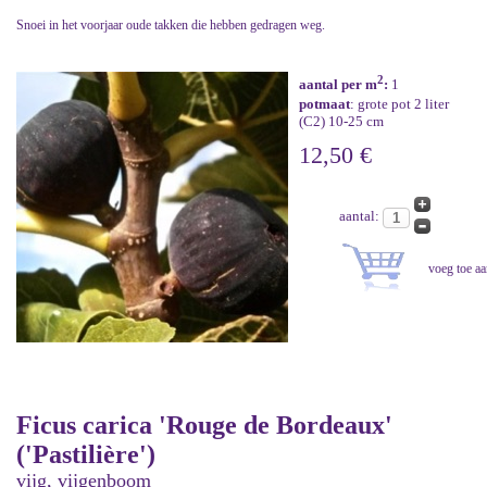
Snoei in het voorjaar oude takken die hebben gedragen weg.
2
aantal per m
:
1
potmaat
: grote pot 2 liter
(C2) 10-25 cm
12,50 €
aantal:
Ficus carica 'Rouge de Bordeaux'
('Pastilière')
vijg, vijgenboom