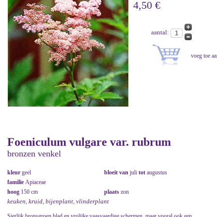
4,50 €
aantal:
Foeniculum vulgare var. rubrum
bronzen venkel
kleur
geel
bloeit van
juli
tot
augustus
familie
Apiaceae
hoog
150 cm
plaats
zon
keuken, kruid, bijenplant, vlinderplant
Sierlijk bronsgroen blad en vrolijke vaasvaardige schermen, maar vooral ook een