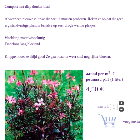
Compact met diep donker blad.
Alweer een nieuwe cultivar die we uit moeten proberen. Reken er op dat dit geen
erg standvastige plant is behalve op zeer droge warme plekjes.
Weelderig maar wispelturig.
Eindeloos lang bloeiend.
Knippen doet ze altijd goed Ze gaan daarna weer snel nog rijker bloeien.
2
aantal per m
:
7
potmaat
: p11 (1 liter)
4,50 €
aantal: