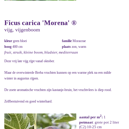
Ficus carica 'Morena' ®
vijg, vijgenboom
kleur
geen bloei
familie
Moraceae
hoog
400 cm
plaats
zon, warm
fruit, struik, kleine boom, bladsier, mediterraan
Deze vrij late vijg rijpt vanaf oktober.
Maar de overwinterde Breba vruchten kunnen op een warme plek na een milde
winter in augustus rijpen.
De zoete aromatische vruchten zijn kastanje-bruin, het vruchtvlees is diep rood.
Zelfbestuivend en goed winterhard.
2
aantal per m
:
1
potmaat
: grote pot 2 liter
(C2) 10-25 cm