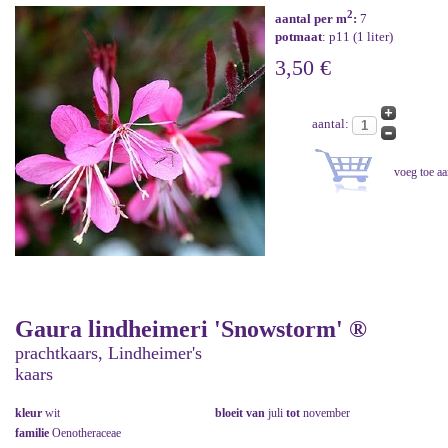
2
aantal per m
:
7
potmaat
: p11 (1 liter)
3,50 €
aantal:
Gaura lindheimeri 'Snowstorm' ®
prachtkaars, Lindheimer's
kaars
kleur
wit
bloeit van
juli
tot
november
familie
Oenotheraceae