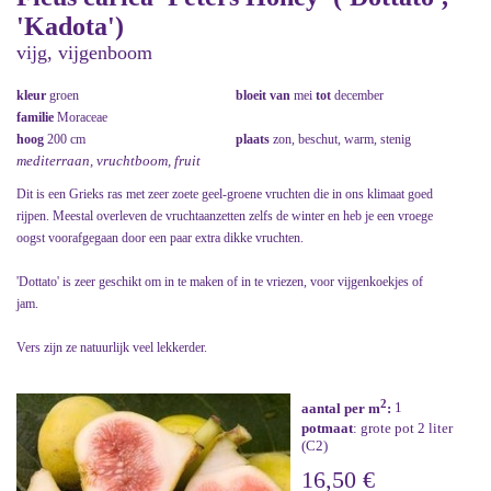
'Kadota')
vijg, vijgenboom
kleur
groen
bloeit van
mei
tot
december
familie
Moraceae
hoog
200 cm
plaats
zon, beschut, warm, stenig
mediterraan, vruchtboom, fruit
Dit is een Grieks ras met zeer zoete geel-groene vruchten die in ons klimaat goed
rijpen. Meestal overleven de vruchtaanzetten zelfs de winter en heb je een vroege
oogst voorafgegaan door een paar extra dikke vruchten.
'Dottato' is zeer geschikt om in te maken of in te vriezen, voor vijgenkoekjes of
jam.
Vers zijn ze natuurlijk veel lekkerder.
2
aantal per m
:
1
potmaat
: grote pot 2 liter
(C2)
16,50 €