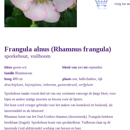
Frangula alnus (Rhamnus frangula)
sporkehout, vuilboom
kleur
groen-wit
bloeit van
mei
tot
september
familie
Rhamnaceae
hoog
400 cm
plaats
zon, halfschaduw, rijk
drachtplant, bijenplant, inheems, geneeskruid, verfplant
Sporkehout maakt vooral deel uit van ons sortiment vanwege de lange bloei, voor
bijen en andere nuttige insecten en bessen voor de lijsters.
Het hout werd vroeger gebruikt voor het maken van houtskool en buskruid, als
laxeermiddel en als kleurstof.
Rhamnus komt van het Oud-Griekse rhamnos (doornstruik). Frangula betekent
breekbaar (fragiel). Sporkehout komt van sprokkelhout. Vuilboom slaat op de
laxerende (vuil afdrijvende) werking van bessen en bast.