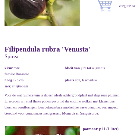
Filipendula rubra 'Venusta'
Spirea
kleur
roze
bloeit van
juni
tot
augustus
familie
Rosaceae
hoog
175 cm
plaats
zon, h.schaduw
sier, snijbloem
Voor de wat ruimere tuin is dit een ideale achtergrondplant met diep roze pluimen.
Er worden vrij snel flinke pollen gevormd die enorme wolken met kleine roze
bloemen voortbrengen. Een betrouwbare makkelijke vaste plant met veel impact.
Geschikt voor combinaties met grassen, Monarda en Sanguisorba.
potmaat
: p11 (1 liter)