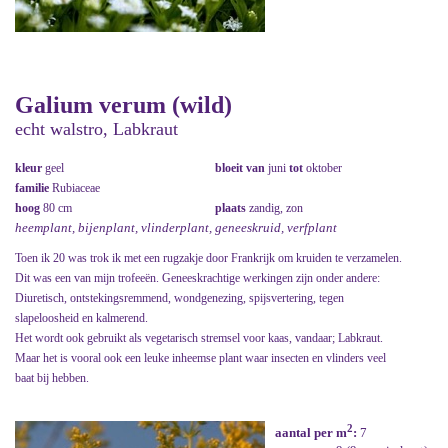
Galium verum (wild)
echt walstro, Labkraut
kleur
geel
bloeit van
juni
tot
oktober
familie
Rubiaceae
hoog
80 cm
plaats
zandig, zon
heemplant, bijenplant, vlinderplant, geneeskruid, verfplant
Toen ik 20 was trok ik met een rugzakje door Frankrijk om kruiden te verzamelen.
Dit was een van mijn trofeeën. Geneeskrachtige werkingen zijn onder andere:
Diuretisch, ontstekingsremmend, wondgenezing, spijsvertering, tegen
slapeloosheid en kalmerend.
Het wordt ook gebruikt als vegetarisch stremsel voor kaas, vandaar; Labkraut.
Maar het is vooral ook een leuke inheemse plant waar insecten en vlinders veel
baat bij hebben.
2
aantal per m
:
7