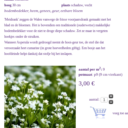
hoog
30 cm
plaats
schaduw, vocht
bodembedekker, heem, genees, geur, eetbare bloem
'Meidrank' zeggen de Walen vanwege de frisse voorjaarsdrank gemaakt met het
blad en de bloemen. Het is bovendien een traditionele (ouderwetse) makkelijke
bodembedekker voor de niet te droge diepe schaduw. Zet ze maar in vergeten
hoekjes onder de struiken.
Wanneer Asperula wordt gedroogd neemt de hooi-geur toe, de stof die dat
veroorzaakt heet cumarine (in grote hoeveelheden giftig). Een bosje aan het
hoofdeinde helpt dankzij dat stofje bij het inslapen.
2
aantal per m
:
9
potmaat
: p9 (9 cm vierkant)
3,00 €
aantal: