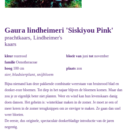
Gaura lindheimeri 'Siskiyou Pink'
prachtkaars, Lindheimer's
kaars
kleur
rozerood
bloeit van
juni
tot
november
familie
Oenotheraceae
hoog
100 cm
plaats
zon
sier, bladsierplant, snijbloem
Bijna niemand kan deze pakkende combinatie weerstaan van bruinrood blad en
donker-roze bloemen. Tot diep in het najaar blijven de bloemen komen. Maar dan
zou je ze eigenlijk beter niet planten. Weer en wind kan hun levenskaars danig
doen dansen. Het geheim is: winterklaar maken in de zomer. Je moet ze een of
meer keren in de zomer terugknippen om ze steviger te maken. Ze gaan dan snel
weer bloeien.
De eerste, dus originele, spectaculair donkerbladige introductie van de jaren
negentig.