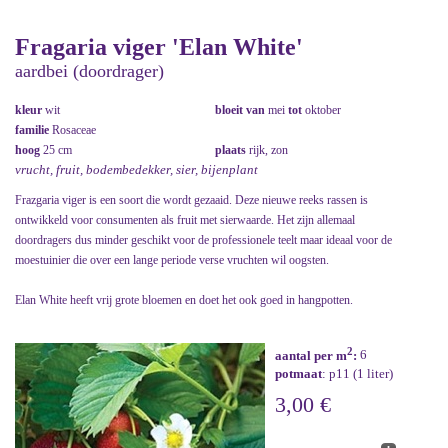
Fragaria viger 'Elan White'
aardbei (doordrager)
kleur
wit
bloeit van
mei
tot
oktober
familie
Rosaceae
hoog
25 cm
plaats
rijk, zon
vrucht, fruit, bodembedekker, sier, bijenplant
Frazgaria viger is een soort die wordt gezaaid. Deze nieuwe reeks rassen is
ontwikkeld voor consumenten als fruit met sierwaarde. Het zijn allemaal
doordragers dus minder geschikt voor de professionele teelt maar ideaal voor de
moestuinier die over een lange periode verse vruchten wil oogsten.
Elan White heeft vrij grote bloemen en doet het ook goed in hangpotten.
2
aantal per m
:
6
potmaat
: p11 (1 liter)
3,00 €