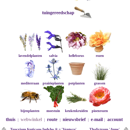
tuingereedschap
lavendelplanten
salvia
helleborus
rozen
mediterraan
prairieplanten
potplanten
grassen
bijenplanten
moestuin
keukenkruiden
pioenrozen
thuis
webwinkel
route
nieuwsbrief
e-mail
account
|
|
|
|
|
Teucrium fruticans Indyho ® = 'Ventecu'
Thalictrum 'Anne'