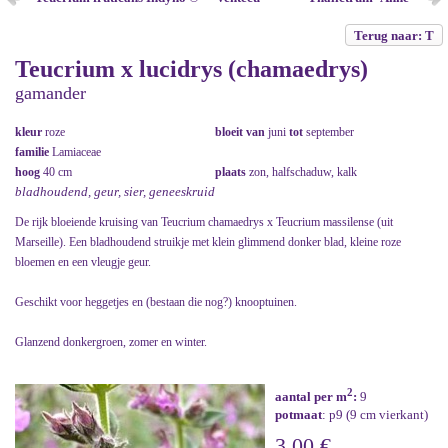
Terug naar: T
Teucrium x lucidrys (chamaedrys)
gamander
kleur
roze
bloeit van
juni
tot
september
familie
Lamiaceae
hoog
40 cm
plaats
zon, halfschaduw, kalk
bladhoudend, geur, sier, geneeskruid
De rijk bloeiende kruising van Teucrium chamaedrys x Teucrium massilense (uit
Marseille). Een bladhoudend struikje met klein glimmend donker blad, kleine roze
bloemen en een vleugje geur.
Geschikt voor heggetjes en (bestaan die nog?) knooptuinen.
Glanzend donkergroen, zomer en winter.
2
aantal per m
:
9
potmaat
: p9 (9 cm vierkant)
3,00 €