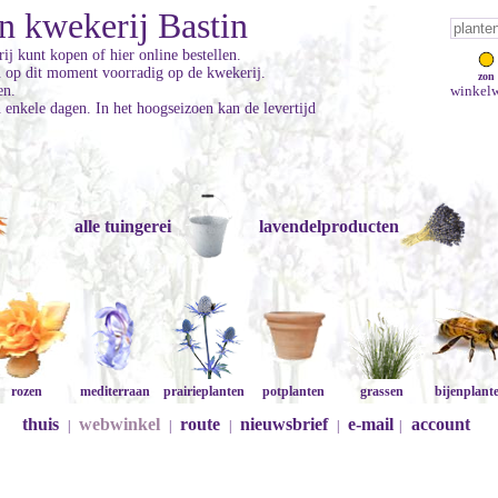
n kwekerij Bastin
ij kunt kopen of hier online bestellen.
jn op dit moment voorradig op de kwekerij.
zon
en.
winkelw
enkele dagen. In het hoogseizoen kan de levertijd
alle tuingerei
lavendelproducten
rozen
mediterraan
prairieplanten
potplanten
grassen
bijenplant
thuis
webwinkel
route
nieuwsbrief
e-mail
account
|
|
|
|
|