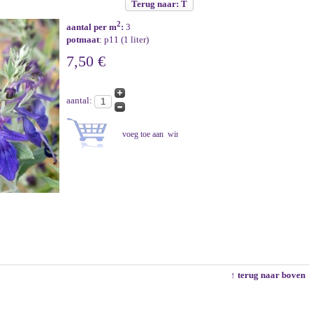
Terug naar: T
2
aantal per m
:
3
potmaat
: p11 (1 liter)
7,50 €
aantal:
↑ terug naar boven