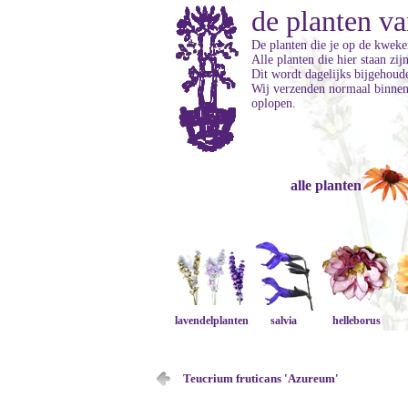
de planten va
De planten die je op de kweker
Alle planten die hier staan zi
Dit wordt dagelijks bijgehoud
Wij verzenden normaal binnen 
oplopen.
alle planten
lavendelplanten
salvia
helleborus
Teucrium fruticans 'Azureum'