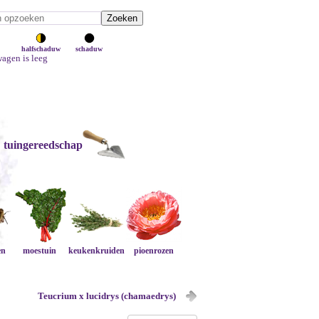
halfschaduw
schaduw
agen is leeg
tuingereedschap
en
moestuin
keukenkruiden
pioenrozen
Teucrium x lucidrys (chamaedrys)