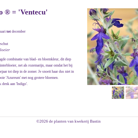
o ® = 'Ventecu'
nuari
tot
december
eschut
loeier
aagde combinatie van blad- en bloemkleur, dit diep
nterbloeier, net als rozemarijn, maar omdat het bij
rjaar tot diep in de zomer. Je snoeit haar dus niet in
mooie 'Azureum' met nog grotere bloemen.
k denk aan 'Indigo'.
©2026 de planten van kwekerij Bastin