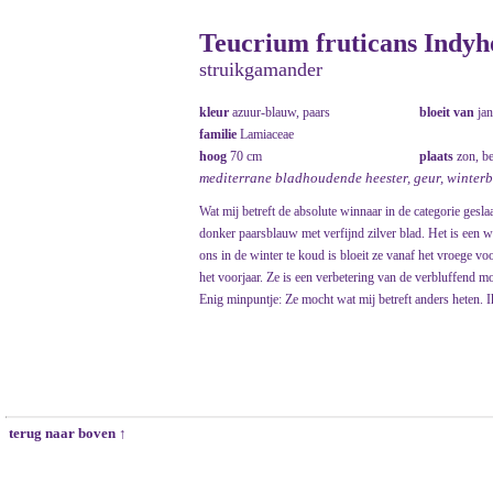
Teucrium fruticans Indyh
struikgamander
kleur
azuur-blauw, paars
bloeit van
ja
familie
Lamiaceae
hoog
70 cm
plaats
zon, b
mediterrane bladhoudende heester, geur, winterb
Wat mij betreft de absolute winnaar in de categorie gesl
donker paarsblauw met verfijnd zilver blad. Het is een wi
ons in de winter te koud is bloeit ze vanaf het vroege voo
het voorjaar. Ze is een verbetering van de verbluffend 
Enig minpuntje: Ze mocht wat mij betreft anders heten. I
terug naar boven ↑