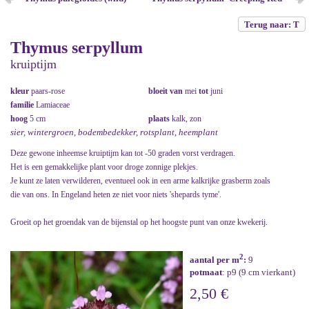
Terug naar: T
Thymus serpyllum
kruiptijm
kleur
paars-rose
bloeit van
mei
tot
juni
familie
Lamiaceae
hoog
5 cm
plaats
kalk, zon
sier, wintergroen, bodembedekker, rotsplant, heemplant
Deze gewone inheemse kruiptijm kan tot -50 graden vorst verdragen.
Het is een gemakkelijke plant voor droge zonnige plekjes.
Je kunt ze laten verwilderen, eventueel ook in een arme kalkrijke grasberm zoals
die van ons. In Engeland heten ze niet voor niets 'shepards tyme'.
Groeit op het groendak van de bijenstal op het hoogste punt van onze kwekerij.
2
aantal per m
:
9
potmaat
: p9 (9 cm vierkant)
2,50 €