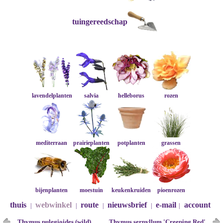
tuingereedschap
lavendelplanten
salvia
helleborus
rozen
mediterraan
prairieplanten
potplanten
grassen
bijenplanten
moestuin
keukenkruiden
pioenrozen
thuis
webwinkel
route
nieuwsbrief
e-mail
account
|
|
|
|
|
Thymus pulegioides (wild)
Thymus serpyllum 'Creeping Red'