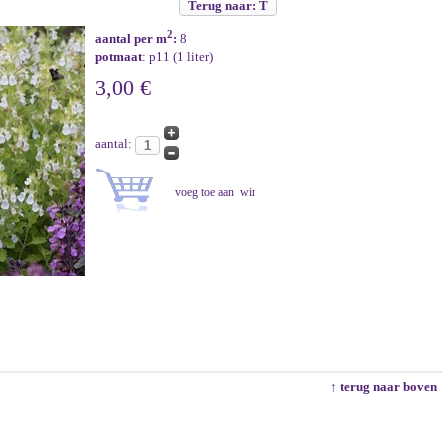
Terug naar: T
2
aantal per m
:
8
potmaat
: p11 (1 liter)
3,00 €
aantal:
↑ terug naar boven