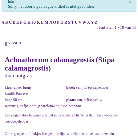
info
×
Sorry, het door u gevraagde artikel is niet gevonden
A
B
C
D
E
F
G
H
I
J
K
L
M
N
O
P
Q
R
S
T
U
V
W
X
Y
Z
resultaten 1 - 18 van 18
grassen
Achnatherum calamagrostis (Stipa
calamagrostis)
diamantgras
kleur
zilver-brons
bloeit van
juli
tot
september
familie
Poaceae
hoog
90 cm
plaats
zon, halfschaduw
siergras, snijbloem, prairieplant, mediterraan
Een elegant doorbuigend gras dat in de zomer en herfst in de Franse vooralpen
beeldbepalend is.
Grote groepen of plukjes brengen die fijne zuidelijke warmte naar onze tuin.