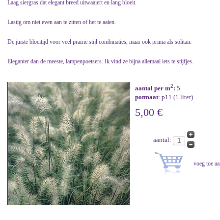
Laag siergras dat elegant breed uitwaaiert en lang bloeit.
Lastig om niet even aan te zitten of het te aaien.
De juiste bloeitijd voor veel prairie stijl combinaties, maar ook prima als solitair.
Eleganter dan de meeste, lampenpoetsers. Ik vind ze bijna allemaal iets te stijfjes.
2
aantal per m
:
5
potmaat
: p11 (1 liter)
5,00 €
aantal: