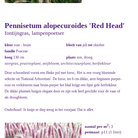
Pennisetum alopecuroides 'Red Head'
fontijngras, lampenpoetser
kleur
roze - bruin
bloeit van
juli
tot
oktober
familie
Poaceae
hoog
130 cm
plaats
zon, droog
siergras, prairieplant, snijbloem, architectuurplant, herfstkleur
Deze schoonheid vormt een flinke pol met forse,. Het is een vroeg bloeiende
selectie uit 'National Arboretum'. De forse, tot 6 cm dikke, aren beginnen purper-
roze en verkleurem naar bruin-purper het blad krijgt een fijne gele herfstkleur.
De dikke pluimen buigen elegant door en zijn ook heel geschikt voor de vaas of
als droogbloem.
Onderhoud: Je knipt ze diep terug in het voorjaar. Dat is alles.
2
aantal per m
:
3
potmaat
: p11 (1 liter)