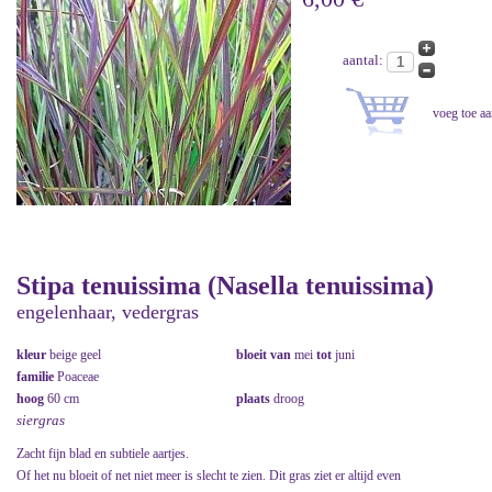
aantal:
Stipa tenuissima (Nasella tenuissima)
engelenhaar, vedergras
kleur
beige geel
bloeit van
mei
tot
juni
familie
Poaceae
hoog
60 cm
plaats
droog
siergras
Zacht fijn blad en subtiele aartjes.
Of het nu bloeit of net niet meer is slecht te zien. Dit gras ziet er altijd even