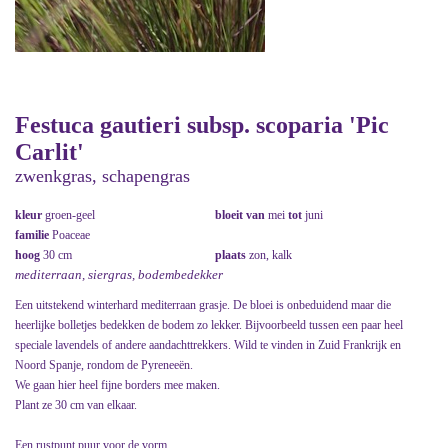
Festuca gautieri subsp. scoparia 'Pic
Carlit'
zwenkgras, schapengras
kleur
groen-geel
bloeit van
mei
tot
juni
familie
Poaceae
hoog
30 cm
plaats
zon, kalk
mediterraan, siergras, bodembedekker
Een uitstekend winterhard mediterraan grasje. De bloei is onbeduidend maar die
heerlijke bolletjes bedekken de bodem zo lekker. Bijvoorbeeld tussen een paar heel
speciale lavendels of andere aandachttrekkers. Wild te vinden in Zuid Frankrijk en
Noord Spanje, rondom de Pyreneeën.
We gaan hier heel fijne borders mee maken.
Plant ze 30 cm van elkaar.
Een rustpunt puur voor de vorm.