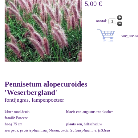
5,00 €
aantal:
Pennisetum alopecuroides
'Weserbergland'
fontijngras, lampenpoetser
kleur
rood-bruin
bloeit van
augustus
tot
oktober
familie
Poaceae
hoog
75 cm
plaats
zon, halfschaduw
siergras, prairieplant, snijbloem, architectuurplant, herfstkleur