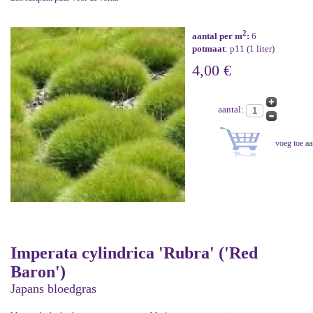
2
aantal per m
:
6
potmaat
: p11 (1 liter)
4,00 €
aantal:
Imperata cylindrica 'Rubra' ('Red
Baron')
Japans bloedgras