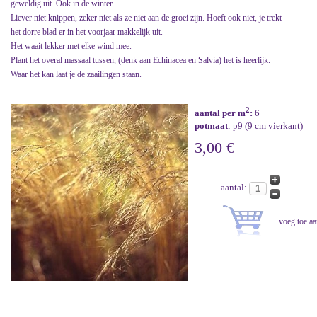
geweldig uit. Ook in de winter.
Liever niet knippen, zeker niet als ze niet aan de groei zijn. Hoeft ook niet, je trekt
het dorre blad er in het voorjaar makkelijk uit.
Het waait lekker met elke wind mee.
Plant het overal massaal tussen, (denk aan Echinacea en Salvia) het is heerlijk.
Waar het kan laat je de zaailingen staan.
2
aantal per m
:
6
potmaat
: p9 (9 cm vierkant)
3,00 €
aantal: