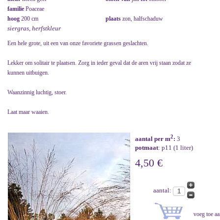
familie
Poaceae
hoog
200 cm
plaats
zon, halfschaduw
siergras, herfstkleur
Een hele grote, uit een van onze favoriete grassen geslachten.
Lekker om solitair te plaatsen. Zorg in ieder geval dat de aren vrij staan zodat ze
kunnen uitbuigen.
Waanzinnig luchtig, stoer.
Laat maar waaien.
2
aantal per m
:
3
potmaat
: p11 (1 liter)
4,50 €
aantal: