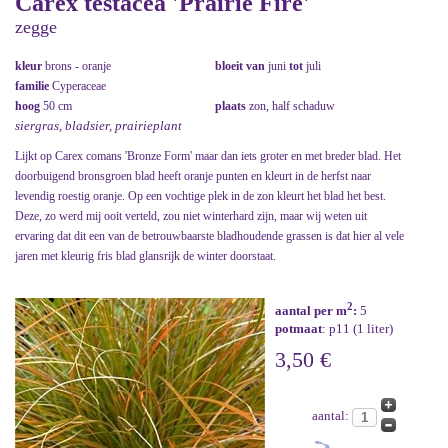
Carex testacea 'Prairie Fire'
zegge
kleur
brons - oranje
bloeit van
juni
tot
juli
familie
Cyperaceae
hoog
50 cm
plaats
zon, half schaduw
siergras, bladsier, prairieplant
Lijkt op Carex comans 'Bronze Form' maar dan iets groter en met breder blad. Het
doorbuigend bronsgroen blad heeft oranje punten en kleurt in de herfst naar
levendig roestig oranje. Op een vochtige plek in de zon kleurt het blad het best.
Deze, zo werd mij ooit verteld, zou niet winterhard zijn, maar wij weten uit
ervaring dat dit een van de betrouwbaarste bladhoudende grassen is dat hier al vele
jaren met kleurig fris blad glansrijk de winter doorstaat.
2
aantal per m
:
5
potmaat
: p11 (1 liter)
3,50 €
aantal: