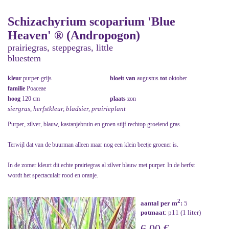
Schizachyrium scoparium 'Blue
Heaven' ® (Andropogon)
prairiegras, steppegras, little
bluestem
kleur
purper-grijs
bloeit van
augustus
tot
oktober
familie
Poaceae
hoog
120 cm
plaats
zon
siergras, herfstkleur, bladsier, prairieplant
Purper, zilver, blauw, kastanjebruin en groen stijf rechtop groeiend gras.
Terwijl dat van de buurman alleen maar nog een klein beetje groener is.
In de zomer kleurt dit echte prairiegras al zilver blauw met purper. In de herfst
wordt het spectaculair rood en oranje.
2
aantal per m
:
5
potmaat
: p11 (1 liter)
6,00 €