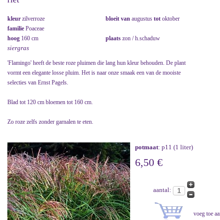
kleur
zilverroze
bloeit van
augustus
tot
oktober
familie
Poaceae
hoog
160 cm
plaats
zon / h.schaduw
siergras
'Flamingo' heeft de beste roze pluimen die lang hun kleur behouden. De plant
vormt een elegante losse pluim. Het is naar onze smaak een van de mooiste
selecties van Ernst Pagels.
Blad tot 120 cm bloemen tot 160 cm.
Zo roze zelfs zonder garnalen te eten.
potmaat
: p11 (1 liter)
6,50 €
aantal: