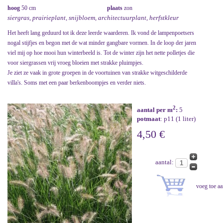
hoog
50 cm
plaats
zon
siergras, prairieplant, snijbloem, architectuurplant, herfstkleur
Het heeft lang geduurd tot ik deze leerde waarderen. Ik vond de lampenpoetsers
nogal stijfjes en begon met de wat minder gangbare vormen. In de loop der jaren
viel mij op hoe mooi hun winterbeeld is. Tot de winter zijn het nette polletjes die
voor siergrassen vrij vroeg bloeien met strakke pluimpjes.
Je ziet ze vaak in grote groepen in de voortuinen van strakke witgeschilderde
villa's. Soms met een paar berkenboompjes en verder niets.
2
aantal per m
:
5
potmaat
: p11 (1 liter)
4,50 €
aantal: