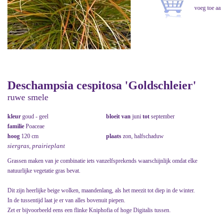
Deschampsia cespitosa 'Goldschleier'
ruwe smele
kleur
goud - geel
bloeit van
juni
tot
september
familie
Poaceae
hoog
120 cm
plaats
zon, halfschaduw
siergras, prairieplant
Grassen maken van je combinatie iets vanzelfsprekends waarschijnlijk omdat elke
natuurlijke vegetatie gras bevat.
Dit zijn heerlijke beige wolken, maandenlang, als het meezit tot diep in de winter.
In de tussentijd laat je er van alles bovenuit piepen.
Zet er bijvoorbeeld eens een flinke Kniphofia of hoge Digitalis tussen.