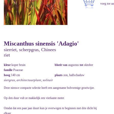
Miscanthus sinensis 'Adagio'
sierriet, scherpgras, Chinees
riet
kleur
koper bruin
bloeit van
augustus
tot
oktober
familie
Poaceae
hoog
140 cm
plaats
zon, halfschaduw
siergras, architectuurplant, solitair
Deze nieuwe compacte selectie heeft een aangename bolvormige groeiwijze.
Op den duur vult ze makkelijk een vierkante meter.
Omdat dat een paar jaar duurt kun je overwegen te beginnen met drie dicht bij
elkaar.