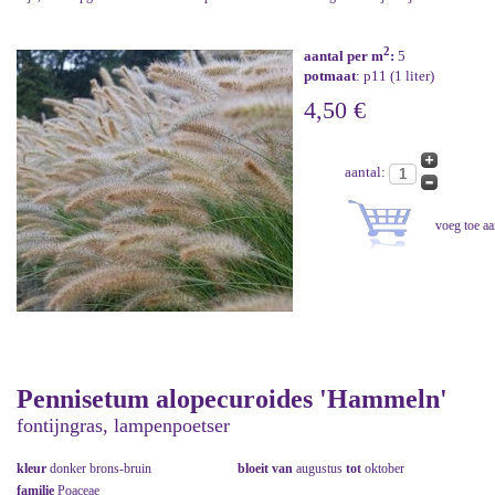
2
aantal per m
:
5
potmaat
: p11 (1 liter)
4,50 €
aantal:
Pennisetum alopecuroides 'Hammeln'
fontijngras, lampenpoetser
kleur
donker brons-bruin
bloeit van
augustus
tot
oktober
familie
Poaceae