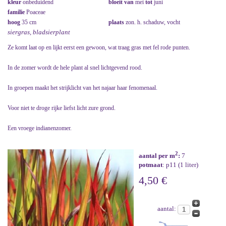
kleur
onbeduidend
bloeit van
mei
tot
juni
familie
Poaceae
hoog
35 cm
plaats
zon. h. schaduw, vocht
siergras, bladsierplant
Ze komt laat op en lijkt eerst een gewoon, wat traag gras met fel rode punten.
In de zomer wordt de hele plant al snel lichtgevend rood.
In groepen maakt het strijklicht van het najaar haar fenomenaal.
Voor niet te droge rijke liefst licht zure grond.
Een vroege indianenzomer.
2
aantal per m
:
7
potmaat
: p11 (1 liter)
4,50 €
aantal: