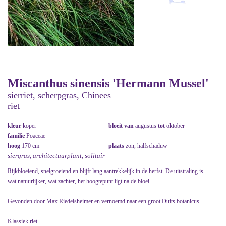
Miscanthus sinensis 'Hermann Mussel'
sierriet, scherpgras, Chinees
riet
kleur
koper
bloeit van
augustus
tot
oktober
familie
Poaceae
hoog
170 cm
plaats
zon, halfschaduw
siergras, architectuurplant, solitair
Rijkbloeiend, snelgroeiend en blijft lang aantrekkelijk in de herfst. De uitstraling is
wat natuurlijker, wat zachter, het hoogtepunt ligt na de bloei.
Gevonden door Max Riedelsheimer en vernoemd naar een groot Duits botanicus.
Klassiek riet.