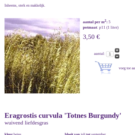
Inheems, sterk en makkelijk.
2
aantal per m
:
5
potmaat
: p11 (1 liter)
3,50 €
aantal:
Eragrostis curvula 'Totnes Burgundy'
wuivend liefdesgras
kleur
beige
bloeit van
juli
tot
september