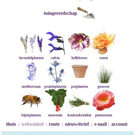
tuingereedschap
lavendelplanten
salvia
helleborus
rozen
mediterraan
prairieplanten
potplanten
grassen
bijenplanten
moestuin
keukenkruiden
pioenrozen
thuis
webwinkel
route
nieuwsbrief
e-mail
account
|
|
|
|
|