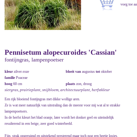
Pennisetum alopecuroides 'Cassian'
fontijngras, lampenpoetser
kleur
zilver-roze
bloeit van
augustus
tot
oktober
familie
Poaceae
hoog
60 cm
plaats
zon, droog
siergras, prairieplant, snijbloem, architectuurplant, herfstkleur
Een rijk bloeiend fontijngras met dikke wollige aren.
Ze is wat meer natuurlijk van uitstraling dan de meeste voor mij wat al te strakke
lampenpoetsers.
In de herfst kleurt het blad oranje, later wordt het donker geel en uiteindelijk
resulterend in een beige, zeer goed winterbeeld.
Fijn, strak opgeruimd en uitstekend presterend maar toch nog een beetje losjes.