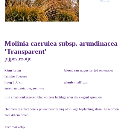
Molinia caerulea subsp. arundinacea
'Transparent'
pijpestrootje
kleur
bruin
bloeit van
augustus
tot
september
familie
Poaceae
hoog
180 cm
plaats
(half) zon
siergras, solitair, prairie
Fijn smal donkergroen blad en zeer luchtige aren die elegant spreiden.
Het meeste effect bereik je wanneer ze vrij of in lage beplanting staan. Ze worden
zo'n 40 cm breed.
Zeer makkelijk.