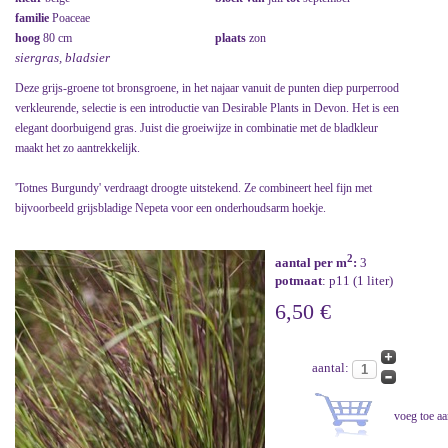
familie
Poaceae
hoog
80 cm
plaats
zon
siergras, bladsier
Deze grijs-groene tot bronsgroene, in het najaar vanuit de punten diep purperrood
verkleurende, selectie is een introductie van Desirable Plants in Devon. Het is een
elegant doorbuigend gras. Juist die groeiwijze in combinatie met de bladkleur
maakt het zo aantrekkelijk.
'Totnes Burgundy' verdraagt droogte uitstekend. Ze combineert heel fijn met
bijvoorbeeld grijsbladige Nepeta voor een onderhoudsarm hoekje.
2
aantal per m
:
3
potmaat
: p11 (1 liter)
6,50 €
aantal: