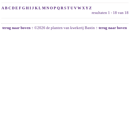
A
B
C
D
E
F
G
H
I
J
K
L
M
N
O
P
Q
R
S
T
U
V
W
X
Y
Z
resultaten 1 - 18 van 18
terug naar boven ↑
©2026 de planten van kwekerij Bastin
↑ terug naar boven