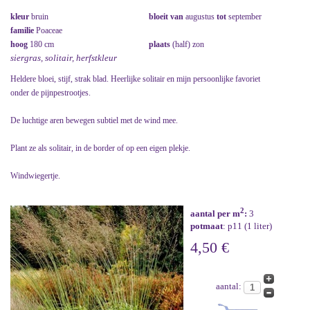
kleur
bruin
bloeit van
augustus
tot
september
familie
Poaceae
hoog
180 cm
plaats
(half) zon
siergras, solitair, herfstkleur
Heldere bloei, stijf, strak blad. Heerlijke solitair en mijn persoonlijke favoriet
onder de pijnpestrootjes.
De luchtige aren bewegen subtiel met de wind mee.
Plant ze als solitair, in de border of op een eigen plekje.
Windwiegertje.
2
aantal per m
:
3
potmaat
: p11 (1 liter)
4,50 €
aantal: