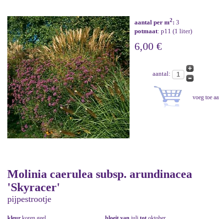
2
aantal per m
:
3
potmaat
: p11 (1 liter)
6,00 €
aantal:
Molinia caerulea subsp. arundinacea
'Skyracer'
pijpestrootje
kleur
koren geel
bloeit van
juli
tot
oktober