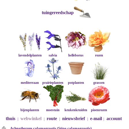
tuingereedschap
lavendelplanten
salvia
helleborus
rozen
mediterraan
prairieplanten
potplanten
grassen
bijenplanten
moestuin
keukenkruiden
pioenrozen
thuis
webwinkel
route
nieuwsbrief
e-mail
account
|
|
|
|
|
Achnatherum calamagrostis (Stipa calamagrostis)