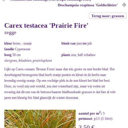
Deschampsia cespitosa 'Goldschleier'
Terug naar: grassen
Carex testacea 'Prairie Fire'
zegge
kleur
brons - oranje
bloeit van
juni
tot
juli
familie
Cyperaceae
hoog
50 cm
plaats
zon, half schaduw
siergras, bladsier, prairieplant
Lijkt op Carex comans 'Bronze Form' maar dan iets groter en met breder blad. Het
doorbuigend bronsgroen blad heeft oranje punten en kleurt in de herfst naar
levendig roestig oranje. Op een vochtige plek in de zon kleurt het blad het best.
Deze, zo werd mij ooit verteld, zou niet winterhard zijn, maar wij weten uit
ervaring dat dit een van de betrouwbaarste bladhoudende grassen is dat hier al vele
jaren met kleurig fris blad glansrijk de winter doorstaat.
2
aantal per m
:
5
potmaat
: p11 (1 liter)
3,50 €