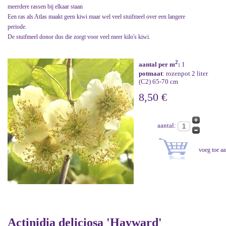
meerdere rassen bij elkaar staan
Een ras als Atlas maakt geen kiwi maar wel veel stuifmeel over een langere
periode.
De stuifmeel donor dus die zorgt voor veel meer kilo's kiwi.
2
aantal per m
:
1
potmaat
: rozenpot 2 liter
(C2) 65-70 cm
8,50 €
aantal:
Actinidia deliciosa 'Hayward'