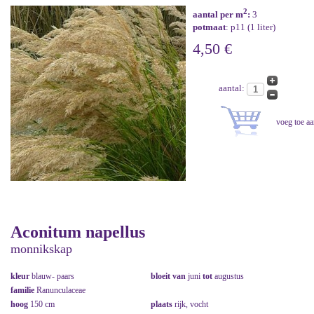
2
aantal per m
:
3
potmaat
: p11 (1 liter)
4,50 €
aantal:
Aconitum napellus
monnikskap
kleur
blauw- paars
bloeit van
juni
tot
augustus
familie
Ranunculaceae
hoog
150 cm
plaats
rijk, vocht