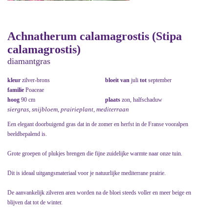
Achnatherum calamagrostis (Stipa
calamagrostis)
diamantgras
kleur
zilver-brons
bloeit van
juli
tot
september
familie
Poaceae
hoog
90 cm
plaats
zon, halfschaduw
siergras, snijbloem, prairieplant, mediterraan
Een elegant doorbuigend gras dat in de zomer en herfst in de Franse vooralpen
beeldbepalend is.
Grote groepen of plukjes brengen die fijne zuidelijke warmte naar onze tuin.
Dit is ideaal uitgangsmateriaal voor je natuurlijke mediterrane prairie.
De aanvankelijk zilveren aren worden na de bloei steeds voller en meer beige en
blijven dat tot de winter.