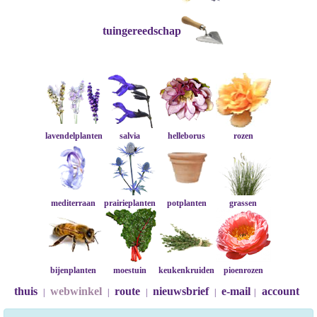
tuingereedschap
lavendelplanten
salvia
helleborus
rozen
mediterraan
prairieplanten
potplanten
grassen
bijenplanten
moestuin
keukenkruiden
pioenrozen
thuis
webwinkel
route
nieuwsbrief
e-mail
account
|
|
|
|
|