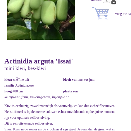
Actinidia arguta 'Issai'
mini kiwi, bes-kiwi
kleur
crÃ¨me wit
bloeit van
mei
tot
juni
familie
Actinidiaceae
hoog
400 cm
plaats
zon
klimplant, fruit, vruchtgewas, bijenplant
Kiwi is eenhuizig, zowel mannelijk als vrouwelijk en kan dus zichzelf bestuiven.
Het stuifmeel is bij de meeste cultivars echter onvoldoende op het juiste moment
rijp voor optimale zelfbestuiving.
Dit is een uitstekende zelfbestuiver.
Snoei Kiwi in de zomer als de vruchten al zijn gezet. Je remt dan de groei wat en