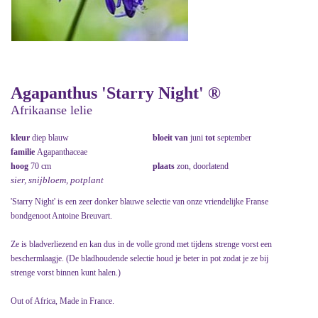
Agapanthus 'Starry Night' ®
Afrikaanse lelie
kleur
diep blauw
bloeit van
juni
tot
september
familie
Agapanthaceae
hoog
70 cm
plaats
zon, doorlatend
sier, snijbloem, potplant
'Starry Night' is een zeer donker blauwe selectie van onze vriendelijke Franse
bondgenoot Antoine Breuvart.
Ze is bladverliezend en kan dus in de volle grond met tijdens strenge vorst een
beschermlaagje. (De bladhoudende selectie houd je beter in pot zodat je ze bij
strenge vorst binnen kunt halen.)
Out of Africa, Made in France.