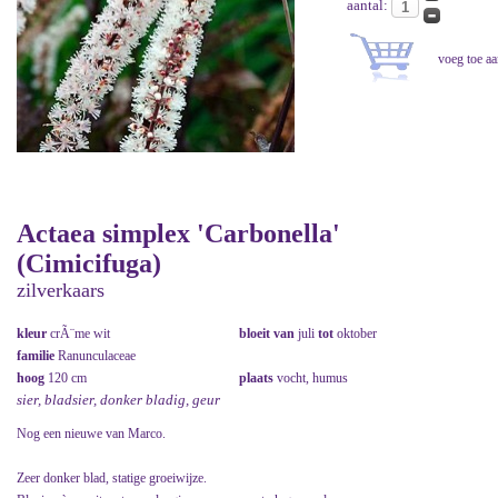
aantal:
Actaea simplex 'Carbonella'
(Cimicifuga)
zilverkaars
kleur
crÃ¨me wit
bloeit van
juli
tot
oktober
familie
Ranunculaceae
hoog
120 cm
plaats
vocht, humus
sier, bladsier, donker bladig, geur
Nog een nieuwe van Marco.
Zeer donker blad, statige groeiwijze.