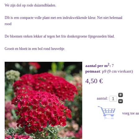
We zijn dol op rode duizendbladen.
DIt is een compacte volle plant met een indrukwekkende kleur. Net niet helemaal
rood
De bloemen steken lekker af tegen het fris donkergroene fijngesneden blad.
Groeit en bloeit in een bol rond heuveltje.
2
aantal per m
:
7
potmaat
: p9 (9 cm vierkant)
4,50 €
aantal: