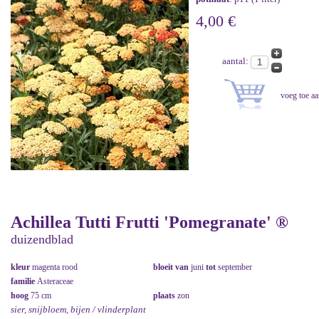
4,00 €
aantal:
Achillea Tutti Frutti 'Pomegranate' ®
duizendblad
kleur
magenta rood
bloeit van
juni
tot
september
familie
Asteraceae
hoog
75 cm
plaats
zon
sier, snijbloem, bijen / vlinderplant