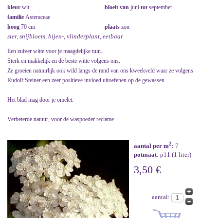
kleur
wit
bloeit van
juni
tot
september
familie
Asteraceae
hoog
70 cm
plaats
zon
sier, snijbloem, bijen-, vlinderplant, eetbaar
Een zuiver witte voor je maagdelijke tuin.
Sterk en makkelijk en de beste witte volgens ons.
Ze groeien natuurlijk ook wild langs de rand van ons kweekveld waar ze volgens
Rudolf Steiner een zeer positieve invloed uitoefenen op de gewassen.
Het blad mag door je omelet.
Verbeterde natuur, voor de waspoeder reclame
2
aantal per m
:
7
potmaat
: p11 (1 liter)
3,50 €
aantal: