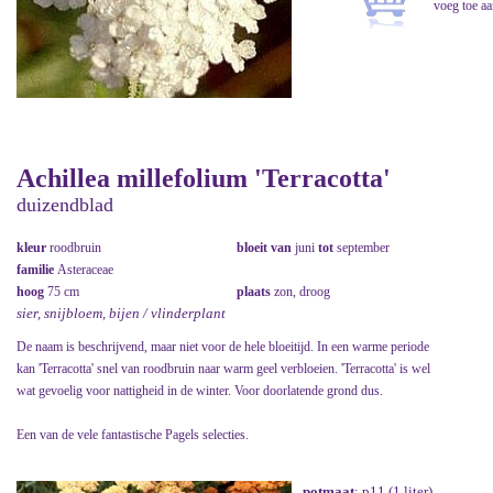
Achillea millefolium 'Terracotta'
duizendblad
kleur
roodbruin
bloeit van
juni
tot
september
familie
Asteraceae
hoog
75 cm
plaats
zon, droog
sier, snijbloem, bijen / vlinderplant
De naam is beschrijvend, maar niet voor de hele bloeitijd. In een warme periode
kan 'Terracotta' snel van roodbruin naar warm geel verbloeien. 'Terracotta' is wel
wat gevoelig voor nattigheid in de winter. Voor doorlatende grond dus.
Een van de vele fantastische Pagels selecties.
potmaat
: p11 (1 liter)