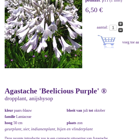
potmaat
: p11 (1 liter)
6,50 €
aantal:
Agastache 'Beelicious Purple' ®
dropplant, anijshysop
kleur
paars-blauw
bloeit van
juli
tot
oktober
familie
Lamiaceae
hoog
50 cm
plaats
zon
geurplant, sier, indianenplant, bijen en vlinderplant
Deze recente introductie zou je een compacte uitvoering van Agastache