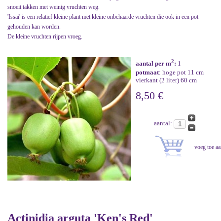
snoeit takken met weinig vruchten weg.
'Issai' is een relatief kleine plant met kleine onbehaarde vruchten die ook in een pot
gehouden kan worden.
De kleine vruchten rijpen vroeg.
2
aantal per m
:
1
potmaat
: hoge pot 11 cm
vierkant (2 liter) 60 cm
8,50 €
aantal:
Actinidia arguta 'Ken's Red'