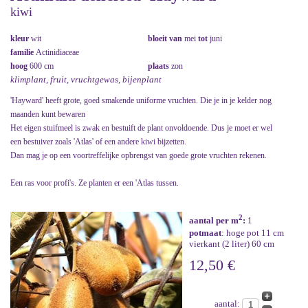
kiwi
kleur
wit
bloeit van
mei
tot
juni
familie
Actinidiaceae
hoog
600 cm
plaats
zon
klimplant, fruit, vruchtgewas, bijenplant
'Hayward' heeft grote, goed smakende uniforme vruchten. Die je in je kelder nog
maanden kunt bewaren
Het eigen stuifmeel is zwak en bestuift de plant onvoldoende. Dus je moet er wel
een bestuiver zoals 'Atlas' of een andere kiwi bijzetten.
Dan mag je op een voortreffelijke opbrengst van goede grote vruchten rekenen.
Een ras voor profi's. Ze planten er een 'Atlas tussen.
2
aantal per m
:
1
potmaat
: hoge pot 11 cm
vierkant (2 liter) 60 cm
12,50 €
aantal: