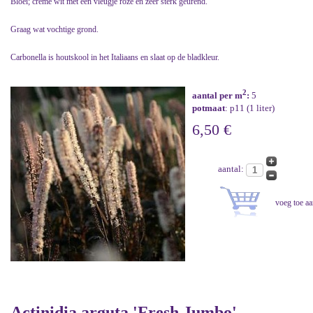
Bloei; crème wit met een vleugje roze en zeer sterk geurend.
Graag wat vochtige grond.
Carbonella is houtskool in het Italiaans en slaat op de bladkleur.
2
aantal per m
:
5
potmaat
: p11 (1 liter)
6,50 €
aantal:
Actinidia arguta 'Fresh Jumbo'