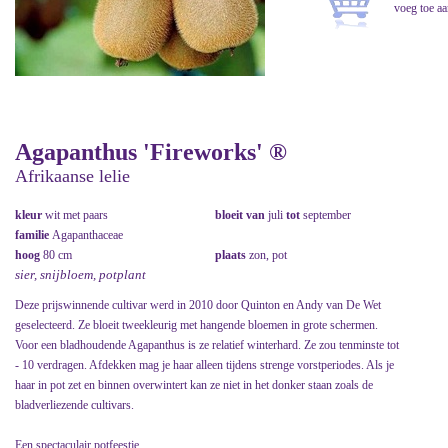
Agapanthus 'Fireworks' ®
Afrikaanse lelie
kleur
wit met paars
bloeit van
juli
tot
september
familie
Agapanthaceae
hoog
80 cm
plaats
zon, pot
sier, snijbloem, potplant
Deze prijswinnende cultivar werd in 2010 door Quinton en Andy van De Wet
geselecteerd. Ze bloeit tweekleurig met hangende bloemen in grote schermen.
Voor een bladhoudende Agapanthus is ze relatief winterhard. Ze zou tenminste tot
- 10 verdragen. Afdekken mag je haar alleen tijdens strenge vorstperiodes. Als je
haar in pot zet en binnen overwintert kan ze niet in het donker staan zoals de
bladverliezende cultivars.
Een spectaculair potfeestje.