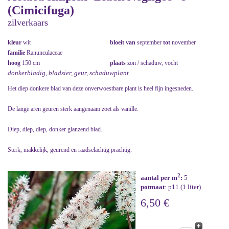
(Cimicifuga)
zilverkaars
kleur
wit
bloeit van
september
tot
november
familie
Ranunculaceae
hoog
150 cm
plaats
zon / schaduw, vocht
donkerbladig, bladsier, geur, schaduwplant
Het diep donkere blad van deze onverwoestbare plant is heel fijn ingesneden.
De lange aren geuren sterk aangenaam zoet als vanille.
Diep, diep, diep, donker glanzend blad.
Sterk, makkelijk, geurend en raadselachtig prachtig.
2
aantal per m
:
5
potmaat
: p11 (1 liter)
6,50 €