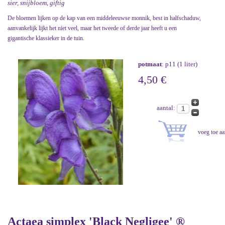
sier, snijbloem, giftig
De bloemen lijken op de kap van een middeleeuwse monnik, best in halfschaduw,
aanvankelijk lijkt het niet veel, maar het tweede of derde jaar heeft u een
gigantische klassieker in de tuin.
potmaat
: p11 (1 liter)
4,50 €
aantal:
Actaea simplex 'Black Negligee' ®