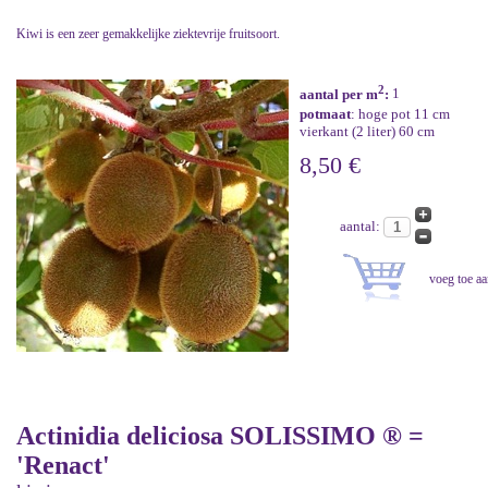
Kiwi is een zeer gemakkelijke ziektevrije fruitsoort.
2
aantal per m
:
1
potmaat
: hoge pot 11 cm
vierkant (2 liter) 60 cm
8,50 €
aantal:
Actinidia deliciosa SOLISSIMO ® =
'Renact'