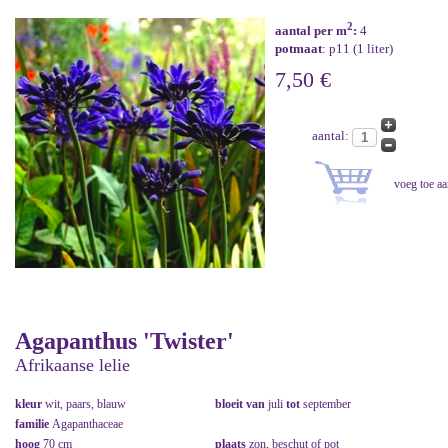
2
aantal per m
:
4
potmaat
: p11 (1 liter)
7,50 €
aantal:
Agapanthus 'Twister'
Afrikaanse lelie
kleur
wit, paars, blauw
bloeit van
juli
tot
september
familie
Agapanthaceae
hoog
70 cm
plaats
zon, beschut of pot