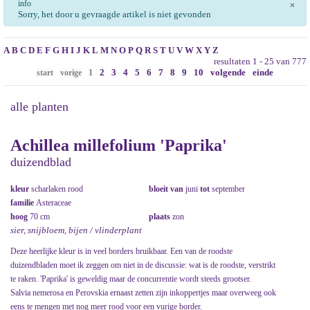
info
×
Sorry, het door u gevraagde artikel is niet gevonden
A
B
C
D
E
F
G
H
I
J
K
L
M
N
O
P
Q
R
S
T
U
V
W
X
Y
Z
resultaten 1 - 25 van 777
2
3
4
5
6
7
8
9
10
volgende
einde
start
vorige
1
alle planten
Achillea millefolium 'Paprika'
duizendblad
kleur
scharlaken rood
bloeit van
juni
tot
september
familie
Asteraceae
hoog
70 cm
plaats
zon
sier, snijbloem, bijen / vlinderplant
Deze heerlijke kleur is in veel borders bruikbaar. Een van de roodste
duizendbladen moet ik zeggen om niet in de discussie: wat is de roodste, verstrikt
te raken. 'Paprika' is geweldig maar de concurrentie wordt steeds grootser.
Salvia nemerosa en Perovskia ernaast zetten zijn inkoppertjes maar overweeg ook
eens te mengen met nog meer rood voor een vurige border.