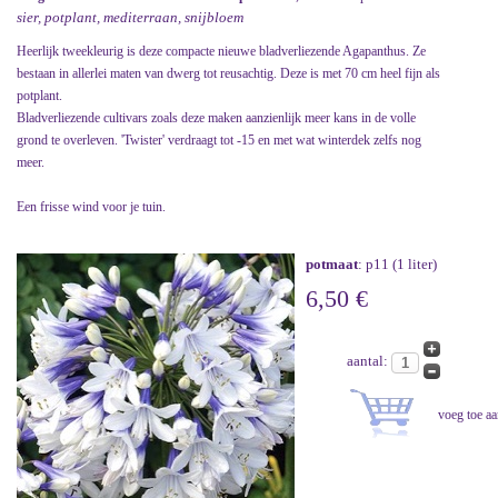
sier, potplant, mediterraan, snijbloem
Heerlijk tweekleurig is deze compacte nieuwe bladverliezende Agapanthus. Ze
bestaan in allerlei maten van dwerg tot reusachtig. Deze is met 70 cm heel fijn als
potplant.
Bladverliezende cultivars zoals deze maken aanzienlijk meer kans in de volle
grond te overleven. 'Twister' verdraagt tot -15 en met wat winterdek zelfs nog
meer.
Een frisse wind voor je tuin.
potmaat
: p11 (1 liter)
6,50 €
aantal: