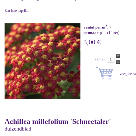
Een hete paprika.
2
aantal per m
:
7
potmaat
: p11 (1 liter)
3,00 €
aantal:
Achillea millefolium 'Schneetaler'
duizendblad