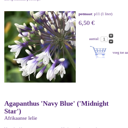
potmaat
: p11 (1 liter)
6,50 €
aantal:
Agapanthus 'Navy Blue' ('Midnight
Star')
Afrikaanse lelie