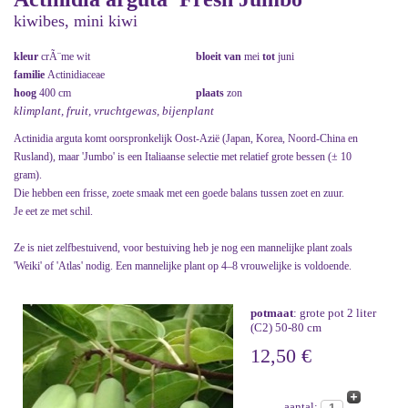
kiwibes, mini kiwi
kleur
crÃ¨me wit
bloeit van
mei
tot
juni
familie
Actinidiaceae
hoog
400 cm
plaats
zon
klimplant, fruit, vruchtgewas, bijenplant
Actinidia arguta komt oorspronkelijk Oost-Azië (Japan, Korea, Noord-China en
Rusland), maar 'Jumbo' is een Italiaanse selectie met relatief grote bessen (± 10
gram).
Die hebben een frisse, zoete smaak met een goede balans tussen zoet en zuur.
Je eet ze met schil.
Ze is niet zelfbestuivend, voor bestuiving heb je nog een mannelijke plant zoals
'Weiki' of 'Atlas' nodig. Een mannelijke plant op 4–8 vrouwelijke is voldoende.
potmaat
: grote pot 2 liter
(C2) 50-80 cm
12,50 €
aantal: