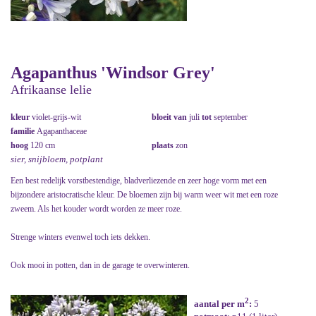
Agapanthus 'Windsor Grey'
Afrikaanse lelie
kleur
violet-grijs-wit
bloeit van
juli
tot
september
familie
Agapanthaceae
hoog
120 cm
plaats
zon
sier, snijbloem, potplant
Een best redelijk vorstbestendige, bladverliezende en zeer hoge vorm met een
bijzondere aristocratische kleur. De bloemen zijn bij warm weer wit met een roze
zweem. Als het kouder wordt worden ze meer roze.
Strenge winters evenwel toch iets dekken.
Ook mooi in potten, dan in de garage te overwinteren.
2
aantal per m
:
5