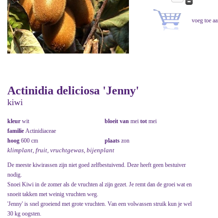
Actinidia deliciosa 'Jenny'
kiwi
kleur
wit
bloeit van
mei
tot
mei
familie
Actinidiaceae
hoog
600 cm
plaats
zon
klimplant, fruit, vruchtgewas, bijenplant
De meeste kiwirassen zijn niet goed zelfbestuivend. Deze heeft geen bestuiver
nodig.
Snoei Kiwi in de zomer als de vruchten al zijn gezet. Je remt dan de groei wat en
snoeit takken met weinig vruchten weg.
'Jenny' is snel groeiend met grote vruchten. Van een volwassen struik kun je wel
30 kg oogsten.