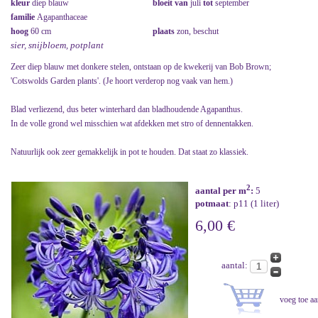
kleur
diep blauw
bloeit van
juli
tot
september
familie
Agapanthaceae
hoog
60 cm
plaats
zon, beschut
sier, snijbloem, potplant
Zeer diep blauw met donkere stelen, ontstaan op de kwekerij van Bob Brown;
'Cotswolds Garden plants'. (Je hoort verderop nog vaak van hem.)
Blad verliezend, dus beter winterhard dan bladhoudende Agapanthus.
In de volle grond wel misschien wat afdekken met stro of dennentakken.
Natuurlijk ook zeer gemakkelijk in pot te houden. Dat staat zo klassiek.
2
aantal per m
:
5
potmaat
: p11 (1 liter)
6,00 €
aantal: