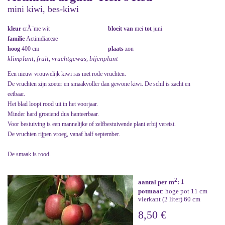
mini kiwi, bes-kiwi
kleur
crÃ¨me wit
bloeit van
mei
tot
juni
familie
Actinidiaceae
hoog
400 cm
plaats
zon
klimplant, fruit, vruchtgewas, bijenplant
Een nieuw vrouwelijk kiwi ras met rode vruchten.
De vruchten zijn zoeter en smaakvoller dan gewone kiwi. De schil is zacht en
eetbaar.
Het blad loopt rood uit in het voorjaar.
Minder hard groeiend dus hanteerbaar.
Voor bestuiving is een mannelijke of zelfbestuivende plant erbij vereist.
De vruchten rijpen vroeg, vanaf half september.
De smaak is rood.
2
aantal per m
:
1
potmaat
: hoge pot 11 cm
vierkant (2 liter) 60 cm
8,50 €