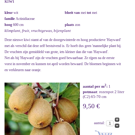
kiwi
kleur
wit
bloeit van
mei
tot
mei
familie
Actinidiaceae
hoog
600 cm
plaats
zon
klimplant, fruit, vruchtgewas, bijenplant
Deze nieuwe kiwi stamt af van de doorgewinterde en hoog productieve 'Hayward'
met als verschil dat deze zelf bestuivend is. Er hoeft dus geen 'mannelijke plant bij.
De vruchten zijn gemiddeld van grote, iets kleiner dan die van 'Hayward'.
Net als bij 'Hayward' zijn de vruchten goed bewaarbaar. Ze rijpen na de eerste
vorst in november en kunnen tot april worden bewaard. De bloemen beginnen wit
en verkleuren naar oranje.
2
aantal per m
:
1
potmaat
: rozenpot 2 liter
(C2) 65-70 cm
9,50 €
aantal: