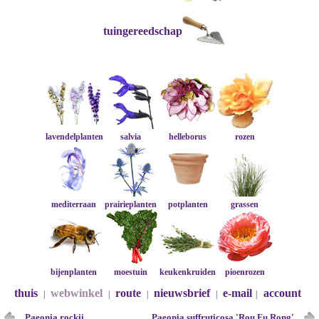
tuingereedschap
lavendelplanten
salvia
helleborus
rozen
mediterraan
prairieplanten
potplanten
grassen
bijenplanten
moestuin
keukenkruiden
pioenrozen
thuis
webwinkel
route
nieuwsbrief
e-mail
account
|
|
|
|
|
Paeonia rockii
Paeonia suffruticosa 'Rou Fu Rong'