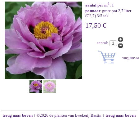
2
aantal per m
:
1
potmaat
: grote pot 2,7 liter
(C2,7) 3/5 tak
17,50 €
aantal:
terug naar boven ↑
©2026 de planten van kwekerij Bastin
↑ terug naar boven