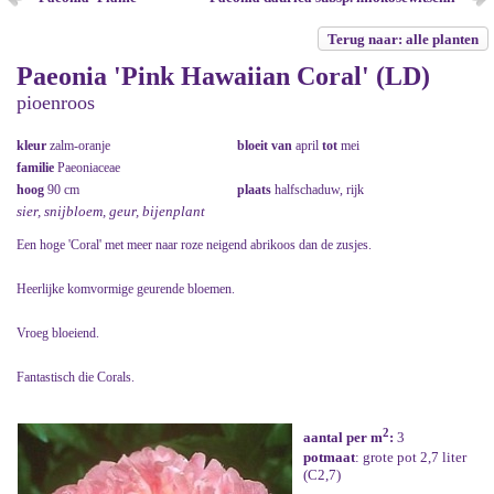
Terug naar: alle planten
Paeonia 'Pink Hawaiian Coral' (LD)
pioenroos
kleur
zalm-oranje
bloeit van
april
tot
mei
familie
Paeoniaceae
hoog
90 cm
plaats
halfschaduw, rijk
sier, snijbloem, geur, bijenplant
Een hoge 'Coral' met meer naar roze neigend abrikoos dan de zusjes.
Heerlijke komvormige geurende bloemen.
Vroeg bloeiend.
Fantastisch die Corals.
2
aantal per m
:
3
potmaat
: grote pot 2,7 liter
(C2,7)