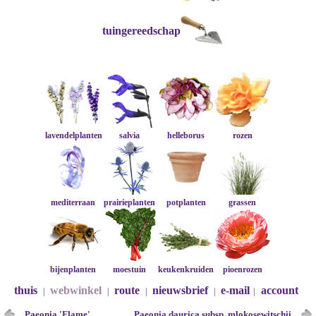
tuingereedschap
lavendelplanten
salvia
helleborus
rozen
mediterraan
prairieplanten
potplanten
grassen
bijenplanten
moestuin
keukenkruiden
pioenrozen
thuis
webwinkel
route
nieuwsbrief
e-mail
account
|
|
|
|
|
Paeonia 'Flame'
Paeonia daurica subsp. mlokosewitschii