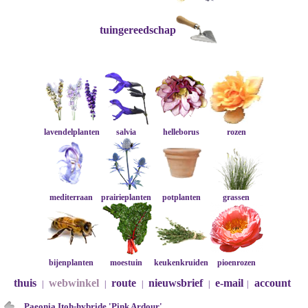
tuingereedschap
lavendelplanten
salvia
helleborus
rozen
mediterraan
prairieplanten
potplanten
grassen
bijenplanten
moestuin
keukenkruiden
pioenrozen
thuis
webwinkel
route
nieuwsbrief
e-mail
account
|
|
|
|
|
Paeonia Itoh-hybride 'Pink Ardour'