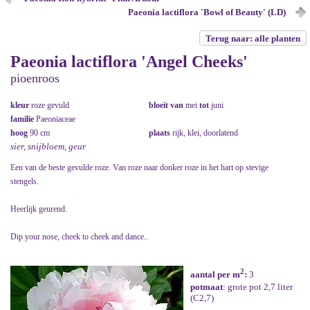
Paeonia lactiflora 'Bowl of Beauty' (LD)
Terug naar: alle planten
Paeonia lactiflora 'Angel Cheeks'
pioenroos
kleur
roze gevuld
bloeit van
mei
tot
juni
familie
Paeoniaceae
hoog
90 cm
plaats
rijk, klei, doorlatend
sier, snijbloem, geur
Een van de beste gevulde roze. Van roze naar donker roze in het hart op stevige
stengels.
Heerlijk geurend.
Dip your nose, cheek to cheek and dance..
2
aantal per m
:
3
potmaat
: grote pot 2,7 liter
(C2,7)