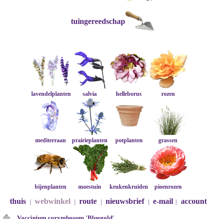
tuingereedschap
lavendelplanten
salvia
helleborus
rozen
mediterraan
prairieplanten
potplanten
grassen
bijenplanten
moestuin
keukenkruiden
pioenrozen
thuis
webwinkel
route
nieuwsbrief
e-mail
account
|
|
|
|
|
Vaccinium corymbosum 'Bluegold'