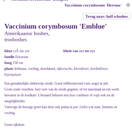
Vaccinium corymbosum 'Heerma'
Terug naar: half schaduw
Vaccinium corymbosum 'Emblue'
Amerikaanse bosbes,
trosbosbes
kleur
crÃ¨me wit
bloeit van
mei
tot
mei
familie
Ericaceae
hoog
150 cm
vrucht, kleinfruit, herfstkleur,
plaats
lichtzuur, vochtig, doorlatend, rijk
bijenplant
Een gemakkelijke ziektevrije struik. Goed zelfbestuivend voor oogst in juli.
Grote zoete vruchten, best vers van de struik gegeten, of tot maximaal na een week
bewaren in de koelkast. Uiteraard behoren een luxe confiture of wijn ook tot de
mogelijkheden.
Vanwege de bossige groei kan deze ook prima in pot. Liefst wat zuur, humeus en
vochtig.
Grote rijkdom.