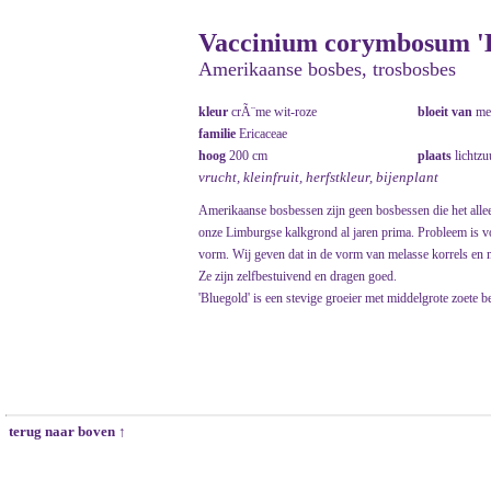
Vaccinium corymbosum 'B
Amerikaanse bosbes, trosbosbes
kleur
crÃ¨me wit-roze
bloeit van
me
familie
Ericaceae
hoog
200 cm
plaats
lichtzu
vrucht, kleinfruit, herfstkleur, bijenplant
Amerikaanse bosbessen zijn geen bosbessen die het alle
onze Limburgse kalkgrond al jaren prima. Probleem is vo
vorm. Wij geven dat in de vorm van melasse korrels en 
Ze zijn zelfbestuivend en dragen goed.
'Bluegold' is een stevige groeier met middelgrote zoete be
terug naar boven ↑