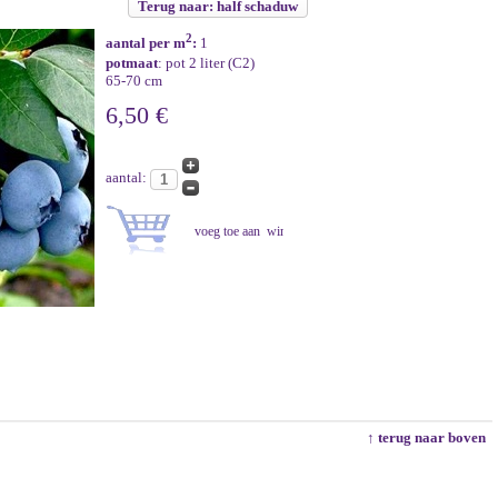
Terug naar: half schaduw
2
aantal per m
:
1
potmaat
: pot 2 liter (C2)
65-70 cm
6,50 €
aantal:
↑ terug naar boven