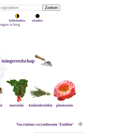
halfschaduw
schaduw
agen is leeg
tuingereedschap
en
moestuin
keukenkruiden
pioenrozen
Vaccinium corymbosum 'Emblue'