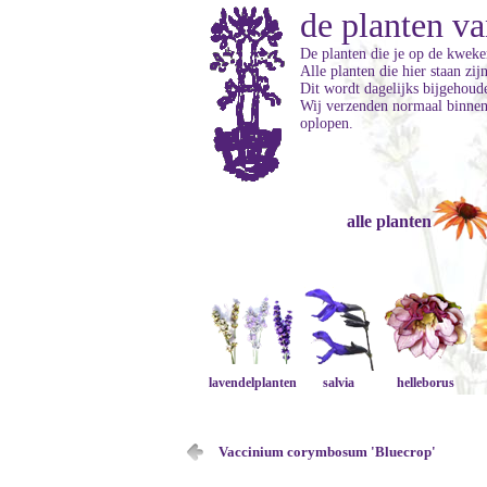
de planten va
De planten die je op de kweker
Alle planten die hier staan zi
Dit wordt dagelijks bijgehoud
Wij verzenden normaal binnen 
oplopen.
alle planten
lavendelplanten
salvia
helleborus
Vaccinium corymbosum 'Bluecrop'