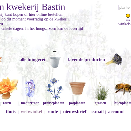
n kwekerij Bastin
ij kunt kopen of hier online bestellen.
jn op dit moment voorradig op de kwekerij.
zon
en.
winkelw
enkele dagen. In het hoogseizoen kan de levertijd
alle tuingerei
lavendelproducten
rozen
mediterraan
prairieplanten
potplanten
grassen
bijenplant
thuis
webwinkel
route
nieuwsbrief
e-mail
account
|
|
|
|
|