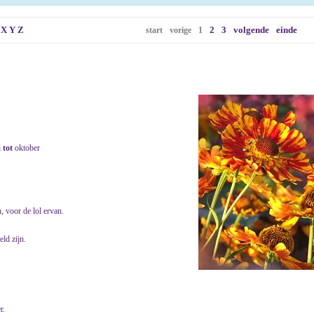
X
Y
Z
2
3
volgende
einde
start
vorige
1
i
tot
oktober
, voor de lol ervan.
ld zijn.
r.