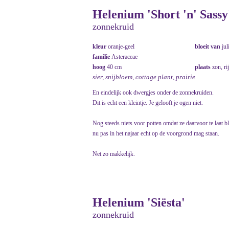
Helenium 'Short 'n' Sassy
zonnekruid
kleur
oranje-geel
bloeit van
jul
familie
Asteraceae
hoog
40 cm
plaats
zon, ri
sier, snijbloem, cottage plant, prairie
En eindelijk ook dwergjes onder de zonnekruiden.
Dit is echt een kleintje. Je gelooft je ogen niet.
Nog steeds niets voor potten omdat ze daarvoor te laat b
nu pas in het najaar echt op de voorgrond mag staan.
Net zo makkelijk.
Helenium 'Siësta'
zonnekruid