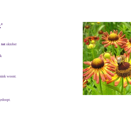
'
i
tot
oktober
jk
mink woont.
gedoopt.