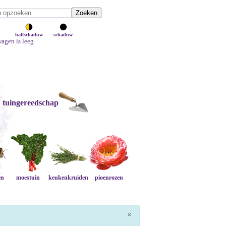
halfschaduw
schaduw
agen is leeg
tuingereedschap
en
moestuin
keukenkruiden
pioenrozen
×