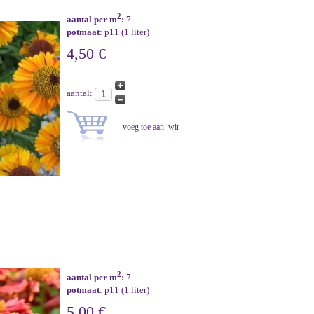
2
aantal per m
:
7
potmaat
: p11 (1 liter)
4,50 €
aantal:
2
aantal per m
:
7
potmaat
: p11 (1 liter)
5,00 €