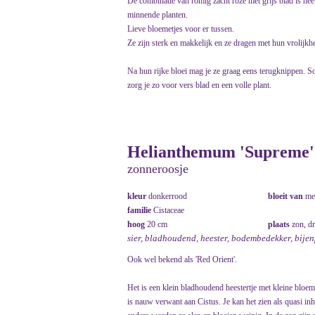
De combinatie van romig zacht roze met grijs blad is hee
minnende planten.
Lieve bloemetjes voor er tussen.
Ze zijn sterk en makkelijk en ze dragen met hun vrolijkhei
Na hun rijke bloei mag je ze graag eens terugknippen. So
zorg je zo voor vers blad en een volle plant.
Helianthemum 'Supreme' 
zonneroosje
kleur
donkerrood
bloeit van
me
familie
Cistaceae
hoog
20 cm
plaats
zon, d
sier, bladhoudend, heester, bodembedekker, bije
Ook wel bekend als 'Red Orient'.
Het is een klein bladhoudend heestertje met kleine bloem
is nauw verwant aan Cistus. Je kan het zien als quasi in