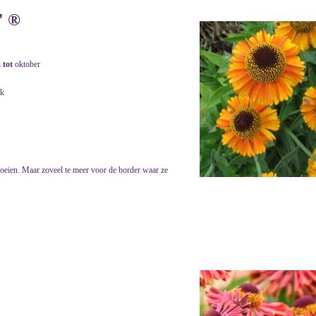
' ®
i
tot
oktober
jk
loeien. Maar zoveel te meer voor de border waar ze