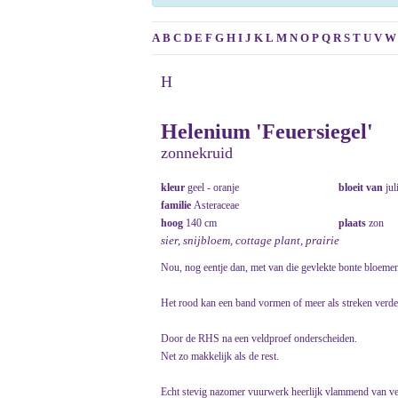
A
B
C
D
E
F
G
H
I
J
K
L
M
N
O
P
Q
R
S
T
U
V
W
H
Helenium 'Feuersiegel'
zonnekruid
kleur
geel - oranje
bloeit van
jul
familie
Asteraceae
hoog
140 cm
plaats
zon
sier, snijbloem, cottage plant, prairie
Nou, nog eentje dan, met van die gevlekte bonte bloemen
Het rood kan een band vormen of meer als streken verdee
Door de RHS na een veldproef onderscheiden.
Net zo makkelijk als de rest.
Echt stevig nazomer vuurwerk heerlijk vlammend van ve