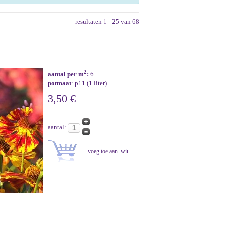
resultaten 1 - 25 van 68
2
aantal per m
:
6
potmaat
: p11 (1 liter)
3,50 €
aantal: