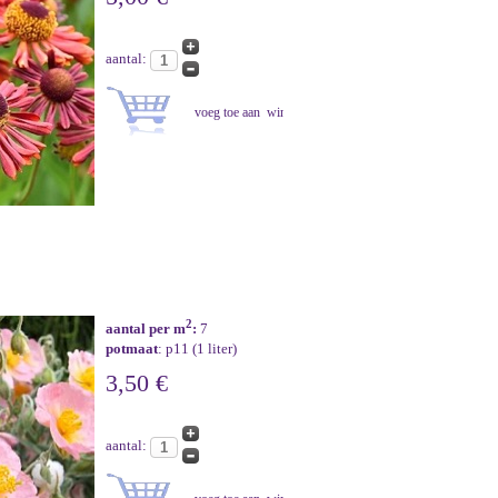
aantal:
2
aantal per m
:
7
potmaat
: p11 (1 liter)
3,50 €
aantal: