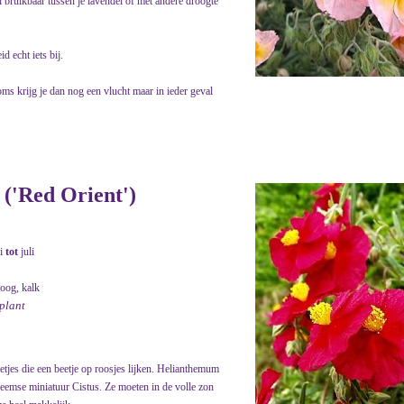
l bruikbaar tussen je lavendel of met andere droogte
d echt iets bij.
ms krijg je dan nog een vlucht maar in ieder geval
('Red Orient')
i
tot
juli
roog, kalk
nplant
etjes die een beetje op roosjes lijken. Helianthemum
heemse miniatuur Cistus. Ze moeten in de volle zon