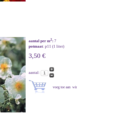
2
aantal per m
:
7
potmaat
: p11 (1 liter)
3,50 €
aantal: