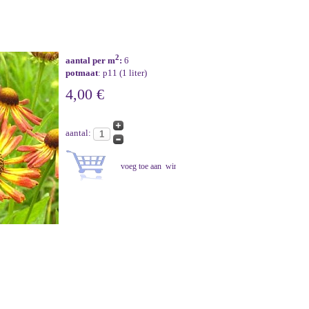
2
aantal per m
:
6
potmaat
: p11 (1 liter)
4,00 €
aantal: