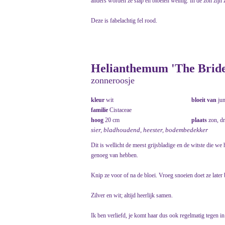
anders worden ze slap en bloeien weinig. In de zon zijn 
Deze is fabelachtig fel rood.
Helianthemum 'The Bride
zonneroosje
kleur
wit
bloeit van
ju
familie
Cistaceae
hoog
20 cm
plaats
zon, d
sier, bladhoudend, heester, bodembedekker
Dit is wellicht de meest grijsbladige en de witste die w
genoeg van hebben.
Knip ze voor of na de bloei. Vroeg snoeien doet ze later 
Zilver en wit; altijd heerlijk samen.
Ik ben verliefd, je komt haar dus ook regelmatig tegen in