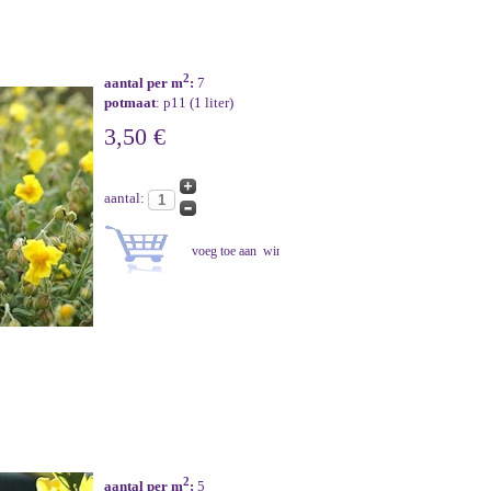
2
aantal per m
:
7
potmaat
: p11 (1 liter)
3,50 €
aantal:
2
aantal per m
:
5