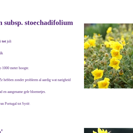
subsp. stoechadifolium
i
tot
juli
alk
p 1000 meter hoogte.
 Ze hebben zonder probleem al aardig wat narigheid
ad en aangename gele bloemetjes.
an Portugal tot Syrië.
'