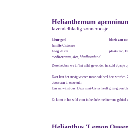
Helianthemum apenninum 
lavendelbladig zonneroosje
kleur
geel
bloeit van
me
familie
Cistaceae
hoog
20 cm
plaats
zon, k
mediterraan, sier, bladhoudend
Deze hebben we in 'het wild' gevonden in Zuid Spanje o
Daar kan het stevig vriezen maar ook heel heet worden.
doorstaan in onze tuin.
Een aanwinst dus. Deze mini-Cistus heeft grijs-groen bl
Ze komt in het wild voor in het hele mediterrane gebied v
Helianthus 'Lemon Queen