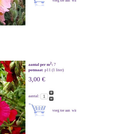
2
aantal per m
:
7
potmaat
: p11 (1 liter)
3,00 €
aantal: