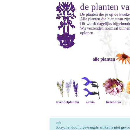
de planten va
De planten die je op de kweker
Alle planten die hier staan zi
Dit wordt dagelijks bijgehoud
Wij verzenden normaal binnen 
oplopen.
alle planten
lavendelplanten
salvia
helleborus
info
Sorry, het door u gevraagde artikel is niet gev