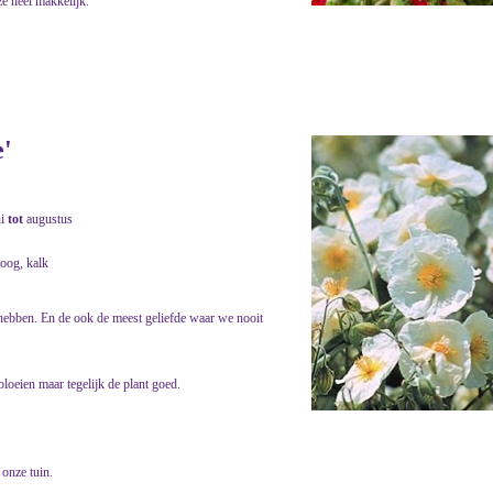
ze heel makkelijk.
'
ni
tot
augustus
roog, kalk
e hebben. En de ook de meest geliefde waar we nooit
bloeien maar tegelijk de plant goed.
 onze tuin.