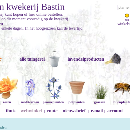
n kwekerij Bastin
ij kunt kopen of hier online bestellen.
jn op dit moment voorradig op de kwekerij.
zon
en.
winkelw
enkele dagen. In het hoogseizoen kan de levertijd
alle tuingerei
lavendelproducten
rozen
mediterraan
prairieplanten
potplanten
grassen
bijenplant
thuis
webwinkel
route
nieuwsbrief
e-mail
account
|
|
|
|
|
onden