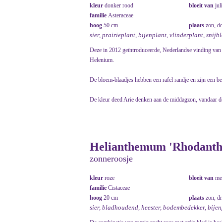
kleur
donker rood
bloeit van
jul
familie
Asteraceae
hoog
50 cm
plaats
zon, do
sier, prairieplant, bijenplant, vlinderplant, snij
Deze in 2012 geïntroduceerde, Nederlandse vinding van 
Helenium.
De bloem-blaadjes hebben een rafel randje en zijn een be
De kleur deed Arie denken aan de middagzon, vandaar d
Helianthemum 'Rhodanthe
zonneroosje
kleur
roze
bloeit van
me
familie
Cistaceae
hoog
20 cm
plaats
zon, d
sier, bladhoudend, heester, bodembedekker, bije