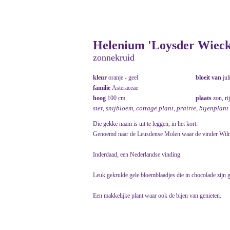
Helenium 'Loysder Wieck
zonnekruid
kleur
oranje - geel
bloeit van
jul
familie
Asteraceae
hoog
100 cm
plaats
zon, ri
sier, snijbloem, cottage plant, prairie, bijenplant
Die gekke naam is uit te leggen, in het kort:
Genoemd naar de Leusdense Molen waar de vinder Wil
Inderdaad, een Nederlandse vinding.
Leuk gekrulde gele bloemblaadjes die in chocolade zijn 
Een makkelijke plant waar ook de bijen van genieten.