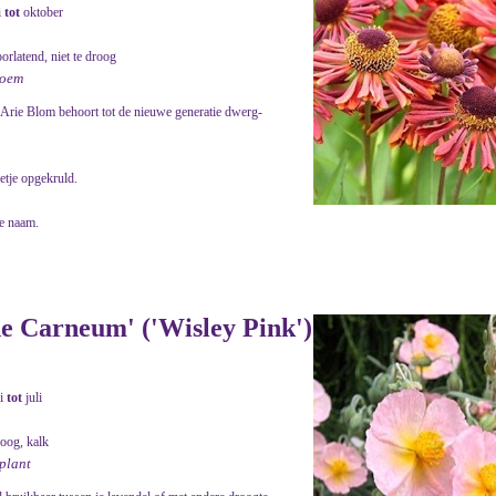
i
tot
oktober
orlatend, niet te droog
bloem
Arie Blom behoort tot de nieuwe generatie dwerg-
etje opgekruld.
e naam.
 Carneum' ('Wisley Pink')
i
tot
juli
roog, kalk
nplant