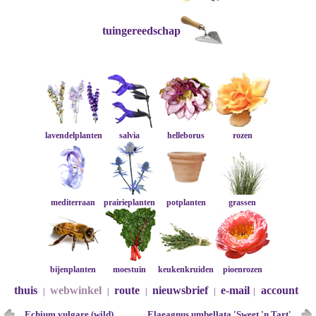
tuingereedschap
lavendelplanten
salvia
helleborus
rozen
mediterraan
prairieplanten
potplanten
grassen
bijenplanten
moestuin
keukenkruiden
pioenrozen
thuis
webwinkel
route
nieuwsbrief
e-mail
account
|
|
|
|
|
Echium vulgare (wild)
Elaeagnus umbellata 'Sweet 'n Tart'