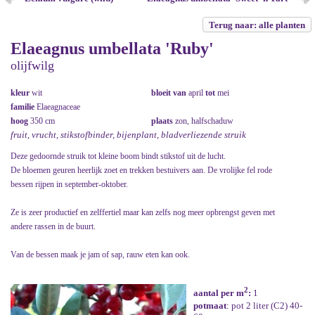
Terug naar: alle planten
Elaeagnus umbellata 'Ruby'
olijfwilg
kleur
wit
bloeit van
april
tot
mei
familie
Elaeagnaceae
hoog
350 cm
plaats
zon, halfschaduw
fruit, vrucht, stikstofbinder, bijenplant, bladverliezende struik
Deze gedoornde struik tot kleine boom bindt stikstof uit de lucht.
De bloemen geuren heerlijk zoet en trekken bestuivers aan. De vrolijke fel rode
bessen rijpen in september-oktober.
Ze is zeer productief en zelffertiel maar kan zelfs nog meer opbrengst geven met
andere rassen in de buurt.
Van de bessen maak je jam of sap, rauw eten kan ook.
2
aantal per m
:
1
potmaat
: pot 2 liter (C2) 40-