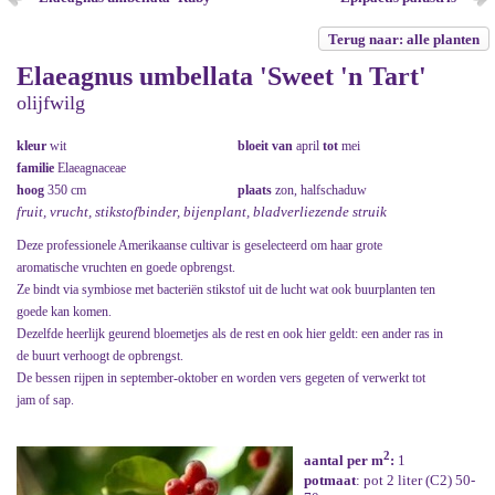
Terug naar: alle planten
Elaeagnus umbellata 'Sweet 'n Tart'
olijfwilg
kleur
wit
bloeit van
april
tot
mei
familie
Elaeagnaceae
hoog
350 cm
plaats
zon, halfschaduw
fruit, vrucht, stikstofbinder, bijenplant, bladverliezende struik
Deze professionele Amerikaanse cultivar is geselecteerd om haar grote
aromatische vruchten en goede opbrengst.
Ze bindt via symbiose met bacteriën stikstof uit de lucht wat ook buurplanten ten
goede kan komen.
Dezelfde heerlijk geurend bloemetjes als de rest en ook hier geldt: een ander ras in
de buurt verhoogt de opbrengst.
De bessen rijpen in september-oktober en worden vers gegeten of verwerkt tot
jam of sap.
2
aantal per m
:
1
potmaat
: pot 2 liter (C2) 50-