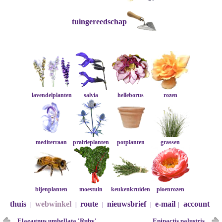
tuingereedschap
lavendelplanten
salvia
helleborus
rozen
mediterraan
prairieplanten
potplanten
grassen
bijenplanten
moestuin
keukenkruiden
pioenrozen
thuis
webwinkel
route
nieuwsbrief
e-mail
account
|
|
|
|
|
Elaeagnus umbellata 'Ruby'
Epipactis palustris