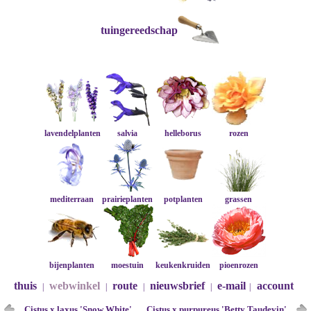
tuingereedschap
lavendelplanten
salvia
helleborus
rozen
mediterraan
prairieplanten
potplanten
grassen
bijenplanten
moestuin
keukenkruiden
pioenrozen
thuis
webwinkel
route
nieuwsbrief
e-mail
account
|
|
|
|
|
Cistus x laxus 'Snow White'
Cistus x purpureus 'Betty Taudevin'