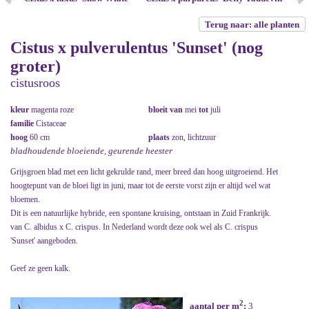
Terug naar: alle planten
Cistus x pulverulentus 'Sunset' (nog
groter)
cistusroos
kleur
magenta roze
bloeit van
mei
tot
juli
familie
Cistaceae
hoog
60 cm
plaats
zon, lichtzuur
bladhoudende bloeiende, geurende heester
Grijsgroen blad met een licht gekrulde rand, meer breed dan hoog uitgroeiend. Het
hoogtepunt van de bloei ligt in juni, maar tot de eerste vorst zijn er altijd wel wat
bloemen.
Dit is een natuurlijke hybride, een spontane kruising, ontstaan in Zuid Frankrijk.
van C. albidus x C. crispus. In Nederland wordt deze ook wel als C. crispus
'Sunset' aangeboden.
Geef ze geen kalk.
2
aantal per m
:
3