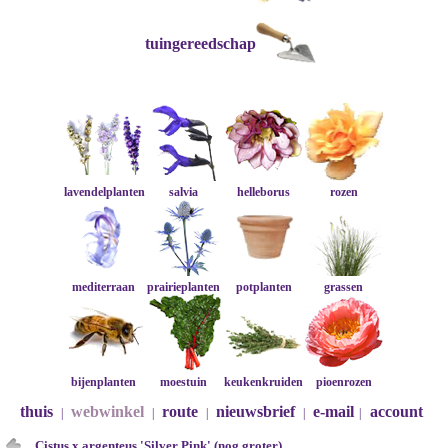
tuingereedschap
lavendelplanten
salvia
helleborus
rozen
mediterraan
prairieplanten
potplanten
grassen
bijenplanten
moestuin
keukenkruiden
pioenrozen
thuis
webwinkel
route
nieuwsbrief
e-mail
account
|
|
|
|
|
Cistus x argenteus 'Silver Pink' (nog groter)