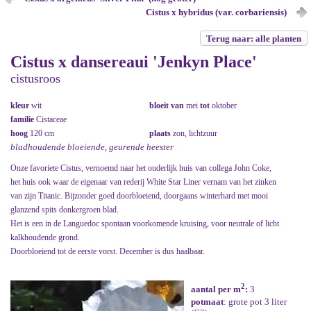
Cistus x hybridus (var. corbariensis)
Terug naar: alle planten
Cistus x dansereaui 'Jenkyn Place'
cistusroos
kleur
wit
bloeit van
mei
tot
oktober
familie
Cistaceae
hoog
120 cm
plaats
zon, lichtzuur
bladhoudende bloeiende, geurende heester
Onze favoriete Cistus, vernoemd naar het ouderlijk huis van collega John Coke,
het huis ook waar de eigenaar van rederij White Star Liner vernam van het zinken
van zijn Titanic. Bijzonder goed doorbloeiend, doorgaans winterhard met mooi
glanzend spits donkergroen blad.
Het is een in de Languedoc spontaan voorkomende kruising, voor neutrale of licht
kalkhoudende grond.
Doorbloeiend tot de eerste vorst. December is dus haalbaar.
2
aantal per m
:
3
potmaat
: grote pot 3 liter