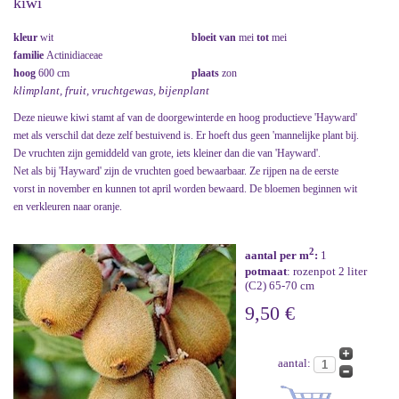
kiwi
kleur
wit
bloeit van
mei
tot
mei
familie
Actinidiaceae
hoog
600 cm
plaats
zon
klimplant, fruit, vruchtgewas, bijenplant
Deze nieuwe kiwi stamt af van de doorgewinterde en hoog productieve 'Hayward'
met als verschil dat deze zelf bestuivend is. Er hoeft dus geen 'mannelijke plant bij.
De vruchten zijn gemiddeld van grote, iets kleiner dan die van 'Hayward'.
Net als bij 'Hayward' zijn de vruchten goed bewaarbaar. Ze rijpen na de eerste
vorst in november en kunnen tot april worden bewaard. De bloemen beginnen wit
en verkleuren naar oranje.
2
aantal per m
:
1
potmaat
: rozenpot 2 liter
(C2) 65-70 cm
9,50 €
aantal: