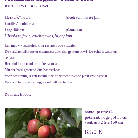
mini kiwi, bes-kiwi
kleur
crÃ¨me wit
bloeit van
mei
tot
juni
familie
Actinidiaceae
hoog
400 cm
plaats
zon
klimplant, fruit, vruchtgewas, bijenplant
Een nieuw vrouwelijk kiwi ras met rode vruchten.
De vruchten zijn zoeter en smaakvoller dan gewone kiwi. De schil is zacht en
eetbaar.
Het blad loopt rood uit in het voorjaar.
Minder hard groeiend dus hanteerbaar.
Voor bestuiving is een mannelijke of zelfbestuivende plant erbij vereist.
De vruchten rijpen vroeg, vanaf half september.
De smaak is rood.
2
aantal per m
:
1
potmaat
: hoge pot 11 cm
vierkant (2 liter) 60 cm
8,50 €