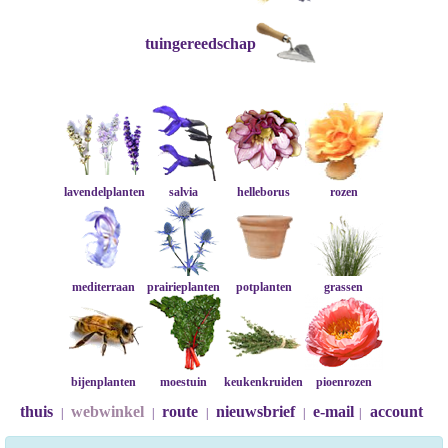
tuingereedschap
lavendelplanten
salvia
helleborus
rozen
mediterraan
prairieplanten
potplanten
grassen
bijenplanten
moestuin
keukenkruiden
pioenrozen
thuis
webwinkel
route
nieuwsbrief
e-mail
account
|
|
|
|
|