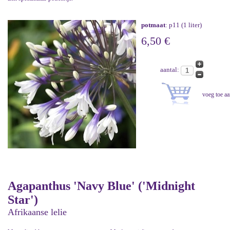
potmaat
: p11 (1 liter)
6,50 €
aantal:
Agapanthus 'Navy Blue' ('Midnight
Star')
Afrikaanse lelie