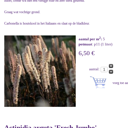
Bloei; crème wit met een vleugje roze en zeer sterk geurend.
Graag wat vochtige grond.
Carbonella is houtskool in het Italiaans en slaat op de bladkleur.
2
aantal per m
:
5
potmaat
: p11 (1 liter)
6,50 €
aantal:
Actinidia arguta 'Fresh Jumbo'