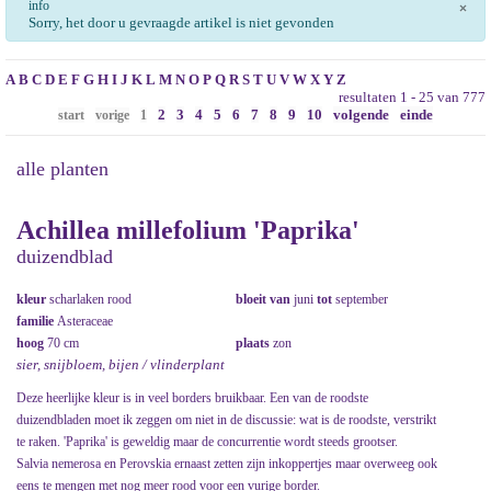
info
×
Sorry, het door u gevraagde artikel is niet gevonden
A
B
C
D
E
F
G
H
I
J
K
L
M
N
O
P
Q
R
S
T
U
V
W
X
Y
Z
resultaten 1 - 25 van 777
2
3
4
5
6
7
8
9
10
volgende
einde
start
vorige
1
alle planten
Achillea millefolium 'Paprika'
duizendblad
kleur
scharlaken rood
bloeit van
juni
tot
september
familie
Asteraceae
hoog
70 cm
plaats
zon
sier, snijbloem, bijen / vlinderplant
Deze heerlijke kleur is in veel borders bruikbaar. Een van de roodste
duizendbladen moet ik zeggen om niet in de discussie: wat is de roodste, verstrikt
te raken. 'Paprika' is geweldig maar de concurrentie wordt steeds grootser.
Salvia nemerosa en Perovskia ernaast zetten zijn inkoppertjes maar overweeg ook
eens te mengen met nog meer rood voor een vurige border.