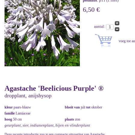
potmaat
: p11 (1 liter)
6,50 €
aantal:
Agastache 'Beelicious Purple' ®
dropplant, anijshysop
kleur
paars-blauw
bloeit van
juli
tot
oktober
familie
Lamiaceae
hoog
50 cm
plaats
zon
geurplant, sier, indianenplant, bijen en vlinderplant
Deze recente introductie zou je een compacte uitvoering van Agastache