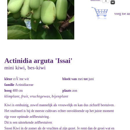
Actinidia arguta 'Issai'
mini kiwi, bes-kiwi
kleur
crÃ¨me wit
bloeit van
mei
tot
juni
familie
Actinidiaceae
hoog
400 cm
plaats
zon
klimplant, fruit, vruchtgewas, bijenplant
Kiwi is eenhuizig, zowel mannelijk als vrouwelijk en kan dus zichzelf bestuiven.
Het stuifmeel is bij de meeste cultivars echter onvoldoende op het juiste moment
rijp voor optimale zelfbestuiving.
Dit is een uitstekende zelfbestuiver.
Snoei Kiwi in de zomer als de vruchten al zijn gezet. Je remt dan de groei wat en