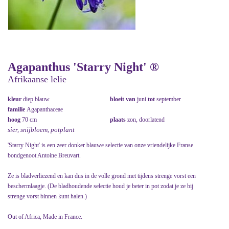
Agapanthus 'Starry Night' ®
Afrikaanse lelie
kleur
diep blauw
bloeit van
juni
tot
september
familie
Agapanthaceae
hoog
70 cm
plaats
zon, doorlatend
sier, snijbloem, potplant
'Starry Night' is een zeer donker blauwe selectie van onze vriendelijke Franse
bondgenoot Antoine Breuvart.
Ze is bladverliezend en kan dus in de volle grond met tijdens strenge vorst een
beschermlaagje. (De bladhoudende selectie houd je beter in pot zodat je ze bij
strenge vorst binnen kunt halen.)
Out of Africa, Made in France.