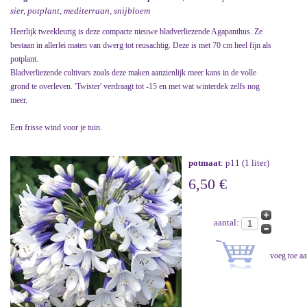
sier, potplant, mediterraan, snijbloem
Heerlijk tweekleurig is deze compacte nieuwe bladverliezende Agapanthus. Ze
bestaan in allerlei maten van dwerg tot reusachtig. Deze is met 70 cm heel fijn als
potplant.
Bladverliezende cultivars zoals deze maken aanzienlijk meer kans in de volle
grond te overleven. 'Twister' verdraagt tot -15 en met wat winterdek zelfs nog
meer.
Een frisse wind voor je tuin.
potmaat
: p11 (1 liter)
6,50 €
aantal: