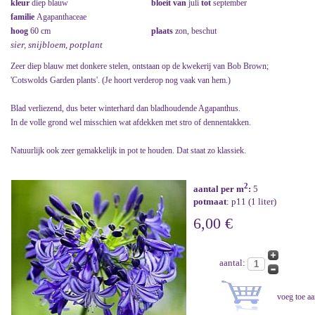
kleur
diep blauw
bloeit van
juli
tot
september
familie
Agapanthaceae
hoog
60 cm
plaats
zon, beschut
sier, snijbloem, potplant
Zeer diep blauw met donkere stelen, ontstaan op de kwekerij van Bob Brown;
'Cotswolds Garden plants'. (Je hoort verderop nog vaak van hem.)
Blad verliezend, dus beter winterhard dan bladhoudende Agapanthus.
In de volle grond wel misschien wat afdekken met stro of dennentakken.
Natuurlijk ook zeer gemakkelijk in pot te houden. Dat staat zo klassiek.
2
aantal per m
:
5
potmaat
: p11 (1 liter)
6,00 €
aantal: