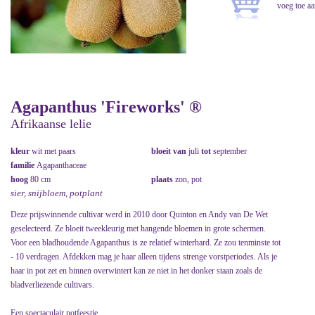
Agapanthus 'Fireworks' ®
Afrikaanse lelie
kleur
wit met paars
bloeit van
juli
tot
september
familie
Agapanthaceae
hoog
80 cm
plaats
zon, pot
sier, snijbloem, potplant
Deze prijswinnende cultivar werd in 2010 door Quinton en Andy van De Wet
geselecteerd. Ze bloeit tweekleurig met hangende bloemen in grote schermen.
Voor een bladhoudende Agapanthus is ze relatief winterhard. Ze zou tenminste tot
- 10 verdragen. Afdekken mag je haar alleen tijdens strenge vorstperiodes. Als je
haar in pot zet en binnen overwintert kan ze niet in het donker staan zoals de
bladverliezende cultivars.
Een spectaculair potfeestje.