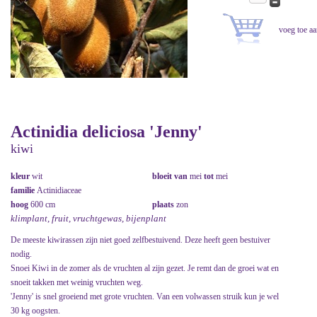
Actinidia deliciosa 'Jenny'
kiwi
kleur
wit
bloeit van
mei
tot
mei
familie
Actinidiaceae
hoog
600 cm
plaats
zon
klimplant, fruit, vruchtgewas, bijenplant
De meeste kiwirassen zijn niet goed zelfbestuivend. Deze heeft geen bestuiver
nodig.
Snoei Kiwi in de zomer als de vruchten al zijn gezet. Je remt dan de groei wat en
snoeit takken met weinig vruchten weg.
'Jenny' is snel groeiend met grote vruchten. Van een volwassen struik kun je wel
30 kg oogsten.