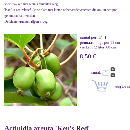
snoeit takken met weinig vruchten weg.
'Issai' is een relatief kleine plant met kleine onbehaarde vruchten die ook in een pot
gehouden kan worden.
De kleine vruchten rijpen vroeg.
2
aantal per m
:
1
potmaat
: hoge pot 11 cm
vierkant (2 liter) 60 cm
8,50 €
aantal:
Actinidia arguta 'Ken's Red'