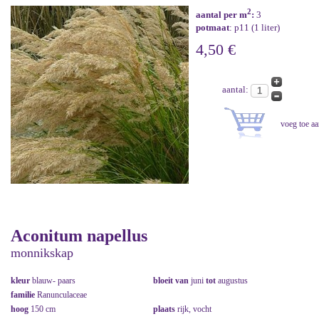
2
aantal per m
:
3
potmaat
: p11 (1 liter)
4,50 €
aantal:
Aconitum napellus
monnikskap
kleur
blauw- paars
bloeit van
juni
tot
augustus
familie
Ranunculaceae
hoog
150 cm
plaats
rijk, vocht