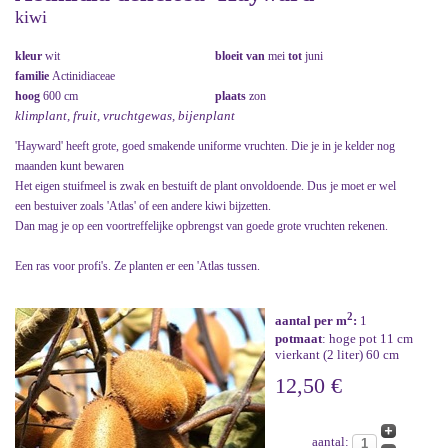
kiwi
kleur
wit
bloeit van
mei
tot
juni
familie
Actinidiaceae
hoog
600 cm
plaats
zon
klimplant, fruit, vruchtgewas, bijenplant
'Hayward' heeft grote, goed smakende uniforme vruchten. Die je in je kelder nog
maanden kunt bewaren
Het eigen stuifmeel is zwak en bestuift de plant onvoldoende. Dus je moet er wel
een bestuiver zoals 'Atlas' of een andere kiwi bijzetten.
Dan mag je op een voortreffelijke opbrengst van goede grote vruchten rekenen.
Een ras voor profi's. Ze planten er een 'Atlas tussen.
2
aantal per m
:
1
potmaat
: hoge pot 11 cm
vierkant (2 liter) 60 cm
12,50 €
aantal: