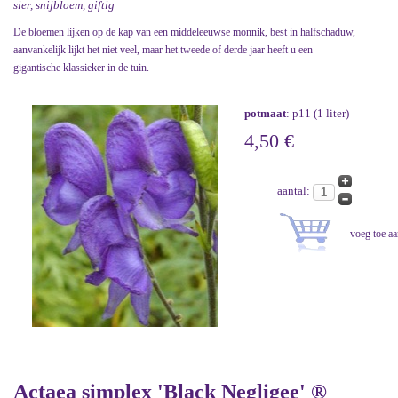
sier, snijbloem, giftig
De bloemen lijken op de kap van een middeleeuwse monnik, best in halfschaduw,
aanvankelijk lijkt het niet veel, maar het tweede of derde jaar heeft u een
gigantische klassieker in de tuin.
potmaat
: p11 (1 liter)
4,50 €
aantal:
Actaea simplex 'Black Negligee' ®