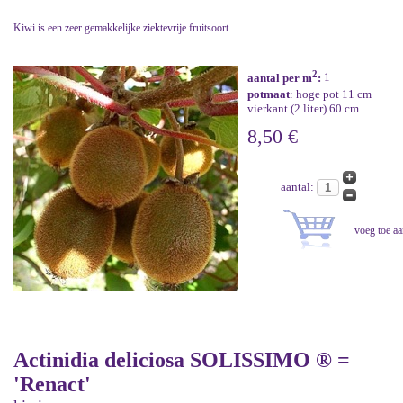
Kiwi is een zeer gemakkelijke ziektevrije fruitsoort.
2
aantal per m
:
1
potmaat
: hoge pot 11 cm
vierkant (2 liter) 60 cm
8,50 €
aantal:
Actinidia deliciosa SOLISSIMO ® =
'Renact'