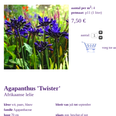
2
aantal per m
:
4
potmaat
: p11 (1 liter)
7,50 €
aantal:
Agapanthus 'Twister'
Afrikaanse lelie
kleur
wit, paars, blauw
bloeit van
juli
tot
september
familie
Agapanthaceae
hoog
70 cm
plaats
zon, beschut of pot