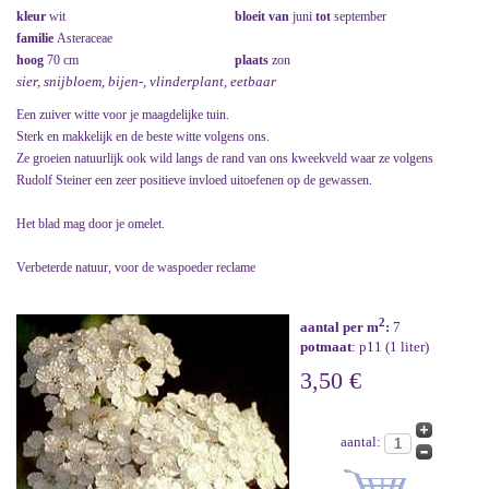
kleur
wit
bloeit van
juni
tot
september
familie
Asteraceae
hoog
70 cm
plaats
zon
sier, snijbloem, bijen-, vlinderplant, eetbaar
Een zuiver witte voor je maagdelijke tuin.
Sterk en makkelijk en de beste witte volgens ons.
Ze groeien natuurlijk ook wild langs de rand van ons kweekveld waar ze volgens
Rudolf Steiner een zeer positieve invloed uitoefenen op de gewassen.
Het blad mag door je omelet.
Verbeterde natuur, voor de waspoeder reclame
2
aantal per m
:
7
potmaat
: p11 (1 liter)
3,50 €
aantal: