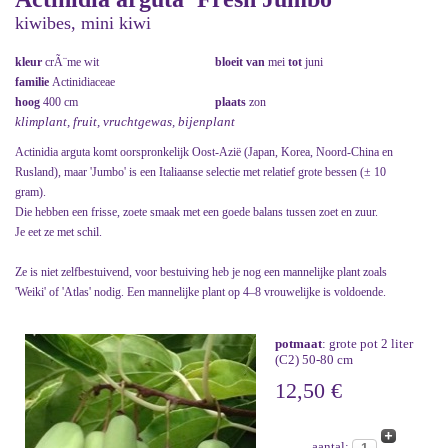
kiwibes, mini kiwi
kleur
crÃ¨me wit
bloeit van
mei
tot
juni
familie
Actinidiaceae
hoog
400 cm
plaats
zon
klimplant, fruit, vruchtgewas, bijenplant
Actinidia arguta komt oorspronkelijk Oost-Azië (Japan, Korea, Noord-China en
Rusland), maar 'Jumbo' is een Italiaanse selectie met relatief grote bessen (± 10
gram).
Die hebben een frisse, zoete smaak met een goede balans tussen zoet en zuur.
Je eet ze met schil.
Ze is niet zelfbestuivend, voor bestuiving heb je nog een mannelijke plant zoals
'Weiki' of 'Atlas' nodig. Een mannelijke plant op 4–8 vrouwelijke is voldoende.
potmaat
: grote pot 2 liter
(C2) 50-80 cm
12,50 €
aantal: