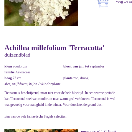
Achillea millefolium 'Terracotta'
duizendblad
kleur
roodbruin
bloeit van
juni
tot
september
familie
Asteraceae
hoog
75 cm
plaats
zon, droog
sier, snijbloem, bijen / vlinderplant
De naam is beschrijvend, maar niet voor de hele bloeitijd. In een warme periode
kan 'Terracotta' snel van roodbruin naar warm geel verbloeien. 'Terracotta' is wel
wat gevoelig voor nattigheid in de winter. Voor doorlatende grond dus.
Een van de vele fantastische Pagels selecties.
potmaat
: p11 (1 liter)