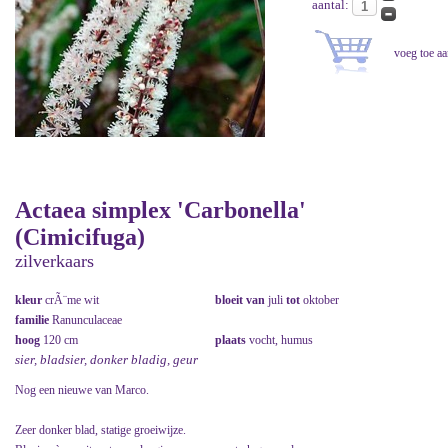
aantal:
Actaea simplex 'Carbonella'
(Cimicifuga)
zilverkaars
kleur
crÃ¨me wit
bloeit van
juli
tot
oktober
familie
Ranunculaceae
hoog
120 cm
plaats
vocht, humus
sier, bladsier, donker bladig, geur
Nog een nieuwe van Marco.
Zeer donker blad, statige groeiwijze.