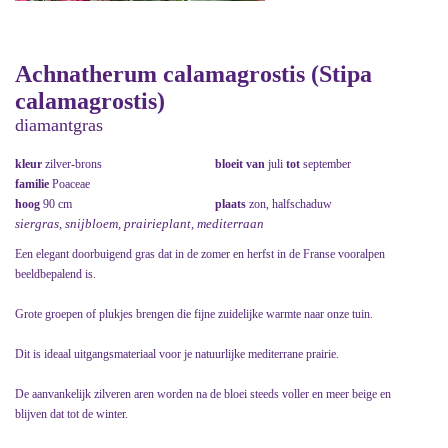
Achnatherum calamagrostis (Stipa
calamagrostis)
diamantgras
kleur
zilver-brons
bloeit van
juli
tot
september
familie
Poaceae
hoog
90 cm
plaats
zon, halfschaduw
siergras, snijbloem, prairieplant, mediterraan
Een elegant doorbuigend gras dat in de zomer en herfst in de Franse vooralpen
beeldbepalend is.
Grote groepen of plukjes brengen die fijne zuidelijke warmte naar onze tuin.
Dit is ideaal uitgangsmateriaal voor je natuurlijke mediterrane prairie.
De aanvankelijk zilveren aren worden na de bloei steeds voller en meer beige en
blijven dat tot de winter.