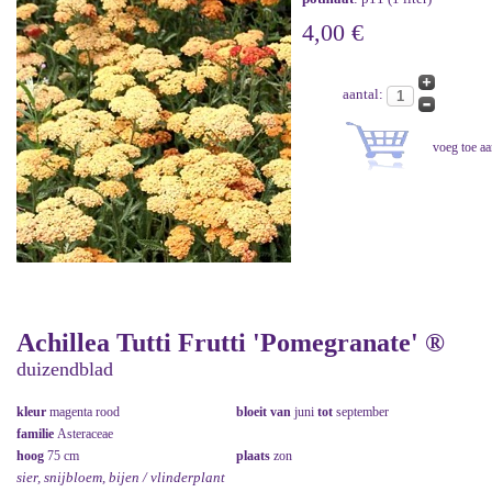
4,00 €
aantal:
Achillea Tutti Frutti 'Pomegranate' ®
duizendblad
kleur
magenta rood
bloeit van
juni
tot
september
familie
Asteraceae
hoog
75 cm
plaats
zon
sier, snijbloem, bijen / vlinderplant