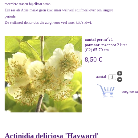
meerdere rassen bij elkaar staan
Een ras als Atlas maakt geen kiwi maar wel veel stuifmeel over een langere
periode.
De stuifmeel donor dus die zorgt voor veel meer kilo's kiwi.
2
aantal per m
:
1
potmaat
: rozenpot 2 liter
(C2) 65-70 cm
8,50 €
aantal:
Actinidia deliciosa 'Hayward'