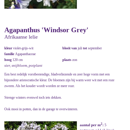
Agapanthus 'Windsor Grey'
Afrikaanse lelie
kleur
violet-grijs-wit
bloeit van
juli
tot
september
familie
Agapanthaceae
hoog
120 cm
plaats
zon
sier, snijbloem, potplant
Een best redelijk vorstbestendige, bladverliezende en zeer hoge vorm met een
bijzondere aristocratische kleur. De bloemen zijn bij warm weer wit met een roze
zweem. Als het kouder wordt worden ze meer roze.
Strenge winters evenwel toch iets dekken.
Ook mooi in potten, dan in de garage te overwinteren.
2
aantal per m
:
5