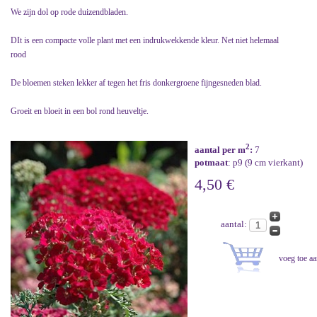
We zijn dol op rode duizendbladen.
DIt is een compacte volle plant met een indrukwekkende kleur. Net niet helemaal
rood
De bloemen steken lekker af tegen het fris donkergroene fijngesneden blad.
Groeit en bloeit in een bol rond heuveltje.
2
aantal per m
:
7
potmaat
: p9 (9 cm vierkant)
4,50 €
aantal: