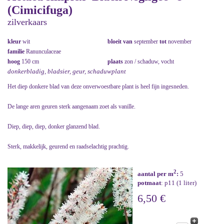
(Cimicifuga)
zilverkaars
kleur
wit
bloeit van
september
tot
november
familie
Ranunculaceae
hoog
150 cm
plaats
zon / schaduw, vocht
donkerbladig, bladsier, geur, schaduwplant
Het diep donkere blad van deze onverwoestbare plant is heel fijn ingesneden.
De lange aren geuren sterk aangenaam zoet als vanille.
Diep, diep, diep, donker glanzend blad.
Sterk, makkelijk, geurend en raadselachtig prachtig.
2
aantal per m
:
5
potmaat
: p11 (1 liter)
6,50 €