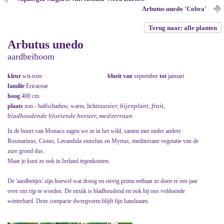
Arbutus unedo 'Cobra'
Terug naar: alle planten
Arbutus unedo
aardbeiboom
kleur
wit-roze
bloeit van
september
tot
januari
familie
Ericaceae
hoog
400 cm
sier, bijenplant, fruit,
plaats
zon - halfschaduw, warm, lichtzuur
bladhoudende bloeiende heester, mediterraan
In de buurt van Monaco zagen we ze in het wild, samen met onder andere
Rosmarinus, Cistus, Lavandula stoechas en Myrtus, mediterrane vegetatie van de
zure grond dus.
Maar je kunt ze ook in Ierland tegenkomen.
De 'aardbeitjes' zijn hoewel wat droog en stevig prima eetbaar ze doen er een jaar
over om rijp te worden. De struik is bladhoudend en ook bij ons voldoende
winterhard. Deze compacte dwergvorm blijft fijn handzaam.