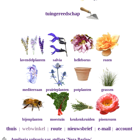
tuingereedschap
lavendelplanten
salvia
helleborus
rozen
mediterraan
prairieplanten
potplanten
grassen
bijenplanten
moestuin
keukenkruiden
pioenrozen
thuis
webwinkel
route
nieuwsbrief
e-mail
account
|
|
|
|
|
Aquilegia vulgaris var. stellata 'Nora Barlow'