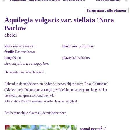
Terug naar: alle planten
Aquilegia vulgaris var. stellata 'Nora
Barlow'
akelei
kleur
rood-roze-groen
bloeit van
mei
tot
juni
familie
Ranunculaceae
hoog
90 cm
plaats
half schaduw
sier, snijbloem, cottageplant
De moeder van alle Barlow's.
Bekend in de middeleeuwen onder de toepasselijke naam: 'Rose Columbine'
(Akelei roos). De pomponvormige gevulde bloem aan elegante lange stelen
verkleurt van groen tot rood met wit.
Alle andere Barlow-akeleien werden hiervan afgeleid.
Een beminnelijke bloem uit de middeleeuwen.
2
aantal per m
:
8