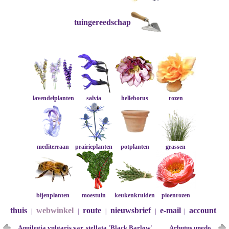
tuingereedschap
lavendelplanten
salvia
helleborus
rozen
mediterraan
prairieplanten
potplanten
grassen
bijenplanten
moestuin
keukenkruiden
pioenrozen
thuis
webwinkel
route
nieuwsbrief
e-mail
account
|
|
|
|
|
Aquilegia vulgaris var. stellata 'Black Barlow'
Arbutus unedo